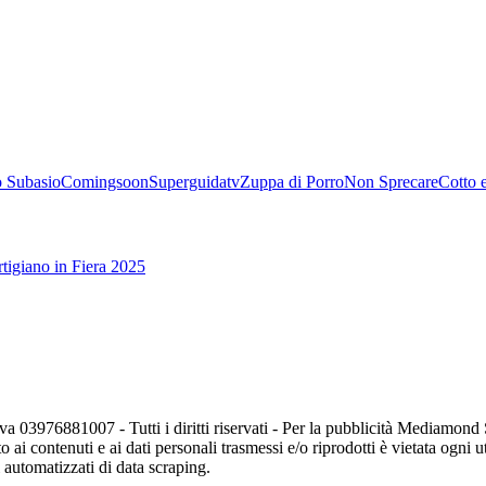
 Subasio
Comingsoon
Superguidatv
Zuppa di Porro
Non Sprecare
Cotto 
tigiano in Fiera 2025
va 03976881007 - Tutti i diritti riservati - Per la pubblicità Mediamon
o ai contenuti e ai dati personali trasmessi e/o riprodotti è vietata ogni 
zi automatizzati di data scraping.