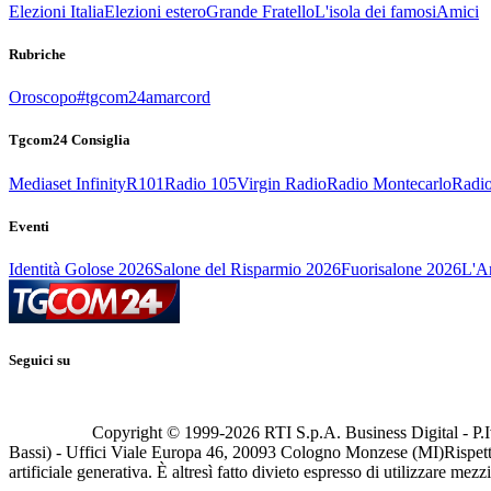
Elezioni Italia
Elezioni estero
Grande Fratello
L'isola dei famosi
Amici
Rubriche
Oroscopo
#tgcom24amarcord
Tgcom24 Consiglia
Mediaset Infinity
R101
Radio 105
Virgin Radio
Radio Montecarlo
Radio
Eventi
Identità Golose 2026
Salone del Risparmio 2026
Fuorisalone 2026
L'Ar
Seguici su
Copyright © 1999-
2026
RTI S.p.A. Business Digital - P.I
Bassi) - Uffici Viale Europa 46, 20093 Cologno Monzese (MI)
Rispett
artificiale generativa. È altresì fatto divieto espresso di utilizzare mez