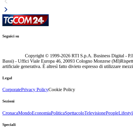
Seguici su
Copyright © 1999-
2026
RTI S.p.A. Business Digital - P.I
Bassi) - Uffici Viale Europa 46, 20093 Cologno Monzese (MI)
Rispett
artificiale generativa. È altresì fatto divieto espresso di utilizzare mez
Legal
Corporate
Privacy Policy
Cookie Policy
Sezioni
Cronaca
Mondo
Economia
Politica
Spettacolo
Televisione
People
Lifestyl
Speciali