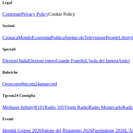
Legal
Corporate
Privacy Policy
Cookie Policy
Sezioni
Cronaca
Mondo
Economia
Politica
Spettacolo
Televisione
People
Lifestyl
Speciali
Elezioni Italia
Elezioni estero
Grande Fratello
L'isola dei famosi
Amici
Rubriche
Oroscopo
#tgcom24amarcord
Tgcom24 Consiglia
Mediaset Infinity
R101
Radio 105
Virgin Radio
Radio Montecarlo
Radio
Eventi
Identità Golose 2026
Salone del Risparmio 2026
Fuorisalone 2026
L'Ar