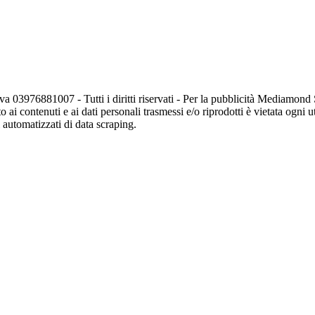
va 03976881007 - Tutti i diritti riservati - Per la pubblicità Mediamon
o ai contenuti e ai dati personali trasmessi e/o riprodotti è vietata ogni 
zi automatizzati di data scraping.