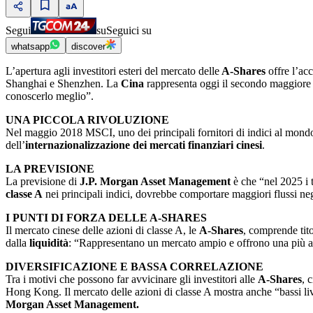
Segui
su
Seguici su
whatsapp
discover
L’apertura agli investitori esteri del mercato delle
A-Shares
offre l’acc
Shanghai e Shenzhen. La
Cina
rappresenta oggi il secondo maggiore 
conoscerlo meglio”.
UNA PICCOLA RIVOLUZIONE
Nel maggio 2018 MSCI, uno dei principali fornitori di indici al mondo,
dell’
internazionalizzazione dei mercati finanziari cinesi
.
LA PREVISIONE
La previsione di
J.P. Morgan Asset Management
è che “nel 2025 i 
classe A
nei principali indici, dovrebbe comportare maggiori flussi ne
I PUNTI DI FORZA DELLE A-SHARES
Il mercato cinese delle azioni di classe A, le
A-Shares
, comprende tit
dalla
liquidità
: “Rappresentano un mercato ampio e offrono una più amp
DIVERSIFICAZIONE E BASSA CORRELAZIONE
Tra i motivi che possono far avvicinare gli investitori alle
A-Shares
, 
Hong Kong. Il mercato delle azioni di classe A mostra anche “bassi livell
Morgan Asset Management.