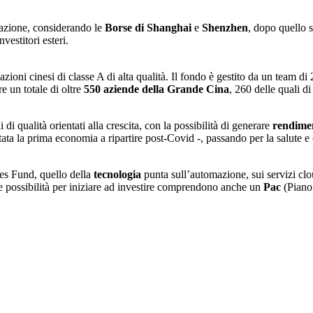
zzazione, considerando le
Borse di Shanghai
e
Shenzhen
, dopo quello s
vestitori esteri.
azioni cinesi di classe A di alta qualità. Il fondo è gestito da un team di
re un totale di oltre
550 aziende della Grande Cina
, 260 delle quali d
 di qualità orientati alla crescita, con la possibilità di generare
rendimen
 stata la prima economia a ripartire post-Covid -, passando per la salute
es Fund, quello della
tecnologia
punta sull’automazione, sui servizi clou
Le possibilità per iniziare ad investire comprendono anche un
Pac
(Piano 