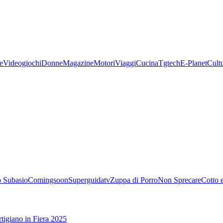
e
Videogiochi
Donne
Magazine
Motori
Viaggi
Cucina
Tgtech
E-Planet
Cult
 Subasio
Comingsoon
Superguidatv
Zuppa di Porro
Non Sprecare
Cotto 
tigiano in Fiera 2025