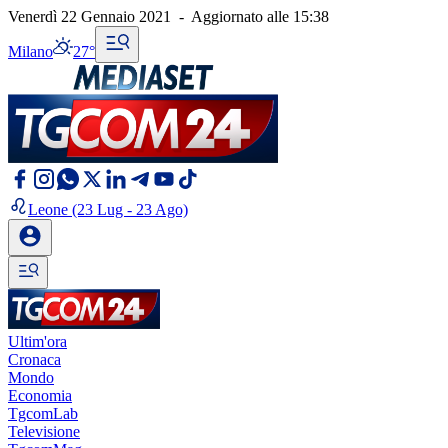
Venerdì 22 Gennaio 2021
-
Aggiornato alle
15:38
Milano
27°
Leone
(23 Lug - 23 Ago)
Ultim'ora
Cronaca
Mondo
Economia
TgcomLab
Televisione