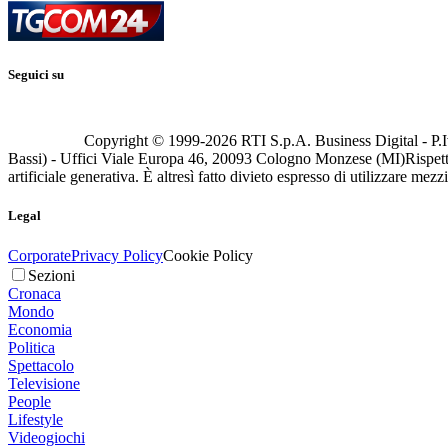
Seguici su
Copyright © 1999-
2026
RTI S.p.A. Business Digital - P.I
Bassi) - Uffici Viale Europa 46, 20093 Cologno Monzese (MI)
Rispett
artificiale generativa. È altresì fatto divieto espresso di utilizzare mez
Legal
Corporate
Privacy Policy
Cookie Policy
Sezioni
Cronaca
Mondo
Economia
Politica
Spettacolo
Televisione
People
Lifestyle
Videogiochi