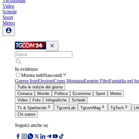
TgcomMag
Video
Schede
Sport
Meteo
In evidenza
Mostra tutti
Nascondi
Guerra Iran
Elezioni
Crans Montana
Epstein Files
Famiglia nel b
Tutte le notizie del giorno
Cronaca
Mondo
Politica
Economia
Sport
Meteo
Video
Foto
Infografiche
Schede
Tv & Spettacolo
TgcomLab
TgcomMag
TgTech
Lif
Chi siamo
Seguici anche su