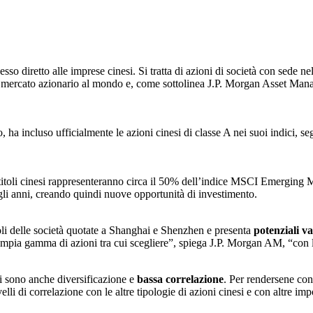
esso diretto alle imprese cinesi. Si tratta di azioni di società con sede 
mercato azionario al mondo e, come sottolinea J.P. Morgan Asset Managem
 ha incluso ufficialmente le azioni cinesi di classe A nei suoi indici, s
titoli cinesi rappresenteranno circa il 50% dell’indice MSCI Emerging 
gli anni, creando quindi nuove opportunità di investimento.
oli delle società quotate a Shanghai e Shenzhen e presenta
potenziali v
ia gamma di azioni tra cui scegliere”, spiega J.P. Morgan AM, “con liqu
ci sono anche diversificazione e
bassa correlazione
. Per rendersene cont
i di correlazione con le altre tipologie di azioni cinesi e con altre impor