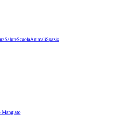
ura
Salute
Scuola
Animali
Spazio
e Mangiato