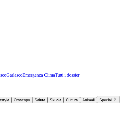
osco
Garlasco
Emergenza Clima
Tutti i dossier
estyle
Oroscopo
Salute
Skuola
Cultura
Animali
Speciali