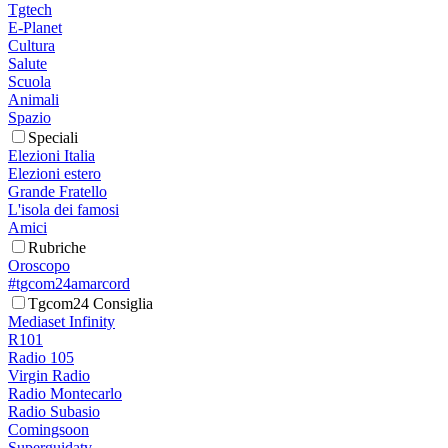
Tgtech
E-Planet
Cultura
Salute
Scuola
Animali
Spazio
Speciali
Elezioni Italia
Elezioni estero
Grande Fratello
L'isola dei famosi
Amici
Rubriche
Oroscopo
#tgcom24amarcord
Tgcom24 Consiglia
Mediaset Infinity
R101
Radio 105
Virgin Radio
Radio Montecarlo
Radio Subasio
Comingsoon
Superguidatv