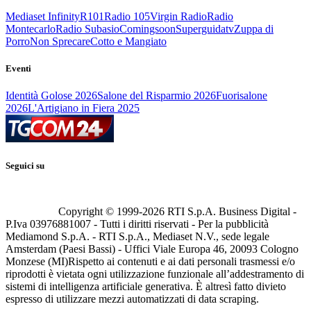
Mediaset Infinity
R101
Radio 105
Virgin Radio
Radio
Montecarlo
Radio Subasio
Comingsoon
Superguidatv
Zuppa di
Porro
Non Sprecare
Cotto e Mangiato
Eventi
Identità Golose 2026
Salone del Risparmio 2026
Fuorisalone
2026
L'Artigiano in Fiera 2025
Seguici su
Copyright © 1999-
2026
RTI S.p.A. Business Digital -
P.Iva 03976881007 - Tutti i diritti riservati - Per la pubblicità
Mediamond S.p.A. - RTI S.p.A., Mediaset N.V., sede legale
Amsterdam (Paesi Bassi) - Uffici Viale Europa 46, 20093 Cologno
Monzese (MI)
Rispetto ai contenuti e ai dati personali trasmessi e/o
riprodotti è vietata ogni utilizzazione funzionale all’addestramento di
sistemi di intelligenza artificiale generativa. È altresì fatto divieto
espresso di utilizzare mezzi automatizzati di data scraping.