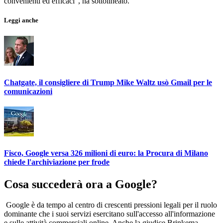
convenienti ed efficaci", ha sottolineato.
Leggi anche
Chatgate, il consigliere di Trump Mike Waltz usò Gmail per le
comunicazioni
Fisco, Google versa 326 milioni di euro: la Procura di Milano
chiede l'archiviazione per frode
Cosa succederà ora a Google?
Google è da tempo al centro di crescenti pressioni legali per il ruolo
dominante che i suoi servizi esercitano sull'accesso all'informazione
e sulle attività commerciali online. Anche la giudice Brinkema