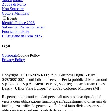
Zuppa di Porro
Non Sprecare
Cotto e Mangiato
Eventi
Identità Golose 2026
Salone del Risparmio 2026
Fuorisalone 2026
L'Artigiano in Fiera 2025
Legal
Corporate
Cookie Policy
Privacy Policy
Copyright © 1999-
2026
RTI S.p.A. Business Digital - P.Iva
03976881007 - Tutti i diritti riservati - Per la pubblicità Mediamond
S.p.A. - RTI S.p.A., Mediaset N.V., sede legale Amsterdam (Paesi
Bassi) - Uffici Viale Europa 46, 20093 Cologno Monzese (MI)
Rispetto ai contenuti e ai dati personali trasmessi e/o riprodotti è
vietata ogni utilizzazione funzionale all’addestramento di sistemi di
intelligenza artificiale generativa. È altresì fatto divieto espresso di
utilizzare mezzi automatizzati di data scraping.