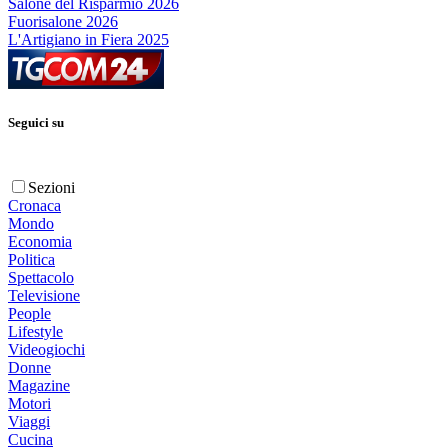
Salone del Risparmio 2026
Fuorisalone 2026
L'Artigiano in Fiera 2025
Seguici su
Sezioni
Cronaca
Mondo
Economia
Politica
Spettacolo
Televisione
People
Lifestyle
Videogiochi
Donne
Magazine
Motori
Viaggi
Cucina