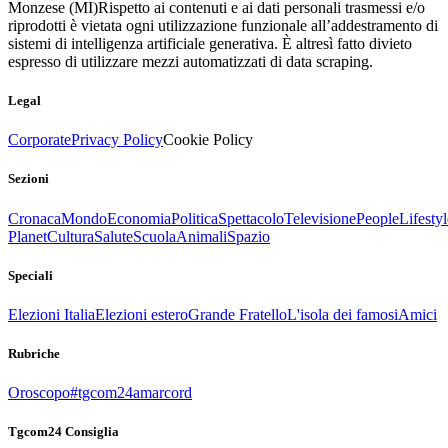
Monzese (MI)
Rispetto ai contenuti e ai dati personali trasmessi e/o
riprodotti è vietata ogni utilizzazione funzionale all’addestramento di
sistemi di intelligenza artificiale generativa. È altresì fatto divieto
espresso di utilizzare mezzi automatizzati di data scraping.
Legal
Corporate
Privacy Policy
Cookie Policy
Sezioni
Cronaca
Mondo
Economia
Politica
Spettacolo
Televisione
People
Lifestyl
Planet
Cultura
Salute
Scuola
Animali
Spazio
Speciali
Elezioni Italia
Elezioni estero
Grande Fratello
L'isola dei famosi
Amici
Rubriche
Oroscopo
#tgcom24amarcord
Tgcom24 Consiglia