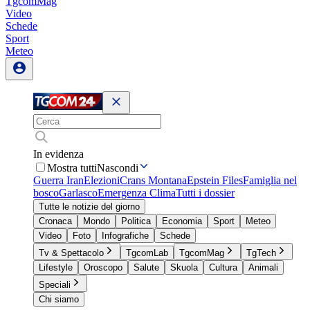
TgcomMag
Video
Schede
Sport
Meteo
In evidenza
Mostra tutti
Nascondi
Guerra Iran
Elezioni
Crans Montana
Epstein Files
Famiglia nel
bosco
Garlasco
Emergenza Clima
Tutti i dossier
Tutte le notizie del giorno
Cronaca
Mondo
Politica
Economia
Sport
Meteo
Video
Foto
Infografiche
Schede
Tv & Spettacolo
TgcomLab
TgcomMag
TgTech
Lifestyle
Oroscopo
Salute
Skuola
Cultura
Animali
Speciali
Chi siamo