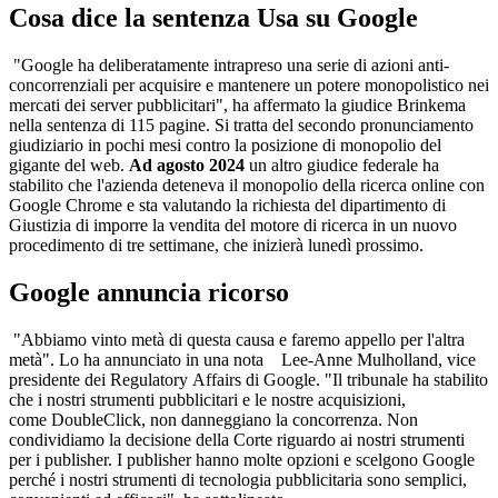
Cosa dice la sentenza Usa su Google
"Google ha deliberatamente intrapreso una serie di azioni anti-
concorrenziali per acquisire e mantenere un potere monopolistico nei
mercati dei server pubblicitari", ha affermato la giudice Brinkema
nella sentenza di 115 pagine. Si tratta del secondo pronunciamento
giudiziario in pochi mesi contro la posizione di monopolio del
gigante del web.
Ad agosto 2024
un altro giudice federale ha
stabilito che l'azienda deteneva il monopolio della ricerca online con
Google Chrome e sta valutando la richiesta del dipartimento di
Giustizia di imporre la vendita del motore di ricerca in un nuovo
procedimento di tre settimane, che inizierà lunedì prossimo.
Google annuncia ricorso
"Abbiamo vinto metà di questa causa e faremo appello per l'altra
metà". Lo ha annunciato in una nota Lee-Anne Mulholland, vice
presidente dei Regulatory Affairs di Google. "Il tribunale ha stabilito
che i nostri strumenti pubblicitari e le nostre acquisizioni,
come DoubleClick, non danneggiano la concorrenza. Non
condividiamo la decisione della Corte riguardo ai nostri strumenti
per i publisher. I publisher hanno molte opzioni e scelgono Google
perché i nostri strumenti di tecnologia pubblicitaria sono semplici,