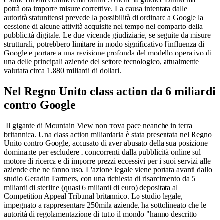
potrà ora imporre misure correttive. La causa intentata dalle
autorità statunitensi prevede la possibilità di ordinare a Google la
cessione di alcune attività acquisite nel tempo nel comparto della
pubblicità digitale. Le due vicende giudiziarie, se seguite da misure
strutturali, potrebbero limitare in modo significativo l'influenza di
Google e portare a una revisione profonda del modello operativo di
una delle principali aziende del settore tecnologico, attualmente
valutata circa 1.880 miliardi di dollari.
Nel Regno Unito class action da 6 miliardi
contro Google
Il gigante di Mountain View non trova pace neanche in terra
britannica. Una class action miliardaria è stata presentata nel Regno
Unito contro Google, accusato di aver abusato della sua posizione
dominante per escludere i concorrenti dalla pubblicità online sul
motore di ricerca e di imporre prezzi eccessivi per i suoi servizi alle
aziende che ne fanno uso. L'azione legale viene portata avanti dallo
studio Geradin Partners, con una richiesta di risarcimento da 5
miliardi di sterline (quasi 6 miliardi di euro) depositata al
Competition Appeal Tribunal britannico. Lo studio legale,
impegnato a rappresentare 250mila aziende, ha sottolineato che le
autorità di regolamentazione di tutto il mondo "hanno descritto