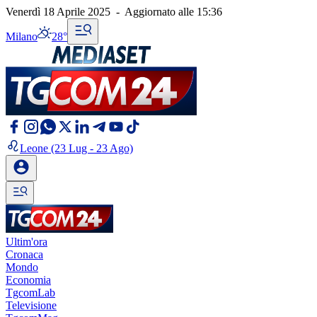
Venerdì 18 Aprile 2025
-
Aggiornato alle
15:36
Milano
28°
Leone
(23 Lug - 23 Ago)
Ultim'ora
Cronaca
Mondo
Economia
TgcomLab
Televisione