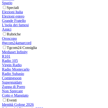
Spazio
Speciali
Elezioni Italia
Elezioni estero
Grande Fratello
L'isola dei famosi
Amici
Rubriche
Oroscopo
#tgcom24amarcord
Tgcom24 Consiglia
Mediaset Infinity
R101
Radio 105
Virgin Radio
Radio Montecarlo
Radio Subasio
Comingsoon
Superguidatv
Zuppa di Porro
Non Sprecare
Cotto e Mangiato
Eventi
Identità Golose 2026