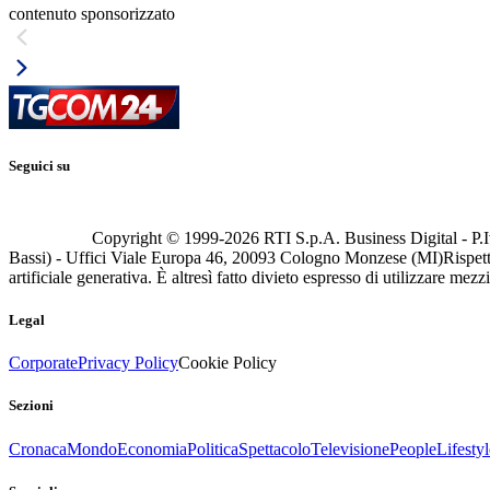
contenuto sponsorizzato
Seguici su
Copyright © 1999-
2026
RTI S.p.A. Business Digital - P.I
Bassi) - Uffici Viale Europa 46, 20093 Cologno Monzese (MI)
Rispett
artificiale generativa. È altresì fatto divieto espresso di utilizzare mez
Legal
Corporate
Privacy Policy
Cookie Policy
Sezioni
Cronaca
Mondo
Economia
Politica
Spettacolo
Televisione
People
Lifestyl