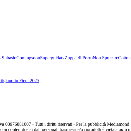
 Subasio
Comingsoon
Superguidatv
Zuppa di Porro
Non Sprecare
Cotto 
tigiano in Fiera 2025
va 03976881007 - Tutti i diritti riservati - Per la pubblicità Mediamon
o ai contenuti e ai dati personali trasmessi e/o riprodotti è vietata ogni 