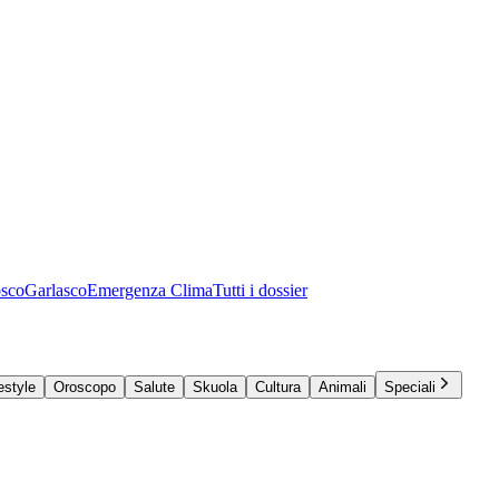
osco
Garlasco
Emergenza Clima
Tutti i dossier
estyle
Oroscopo
Salute
Skuola
Cultura
Animali
Speciali