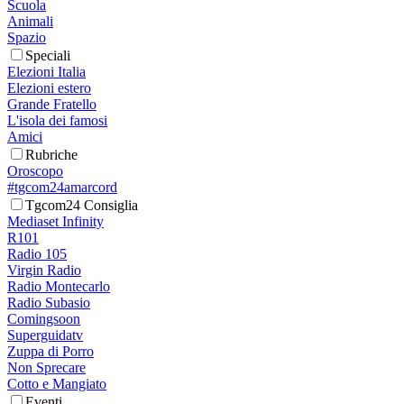
Scuola
Animali
Spazio
Speciali
Elezioni Italia
Elezioni estero
Grande Fratello
L'isola dei famosi
Amici
Rubriche
Oroscopo
#tgcom24amarcord
Tgcom24 Consiglia
Mediaset Infinity
R101
Radio 105
Virgin Radio
Radio Montecarlo
Radio Subasio
Comingsoon
Superguidatv
Zuppa di Porro
Non Sprecare
Cotto e Mangiato
Eventi