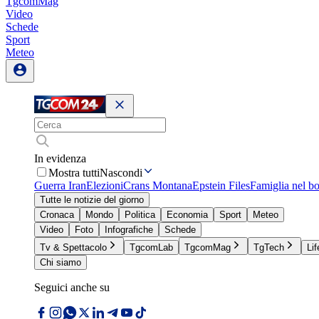
TgcomMag
Video
Schede
Sport
Meteo
In evidenza
Mostra tutti
Nascondi
Guerra Iran
Elezioni
Crans Montana
Epstein Files
Famiglia nel b
Tutte le notizie del giorno
Cronaca
Mondo
Politica
Economia
Sport
Meteo
Video
Foto
Infografiche
Schede
Tv & Spettacolo
TgcomLab
TgcomMag
TgTech
Lif
Chi siamo
Seguici anche su