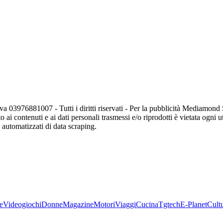
va 03976881007 - Tutti i diritti riservati - Per la pubblicità Mediamon
o ai contenuti e ai dati personali trasmessi e/o riprodotti è vietata ogni 
zi automatizzati di data scraping.
e
Videogiochi
Donne
Magazine
Motori
Viaggi
Cucina
Tgtech
E-Planet
Cult