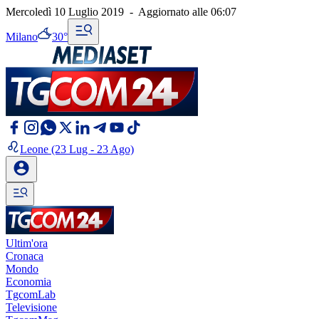
Mercoledì 10 Luglio 2019
-
Aggiornato alle
06:07
Milano
30°
Leone
(23 Lug - 23 Ago)
Ultim'ora
Cronaca
Mondo
Economia
TgcomLab
Televisione