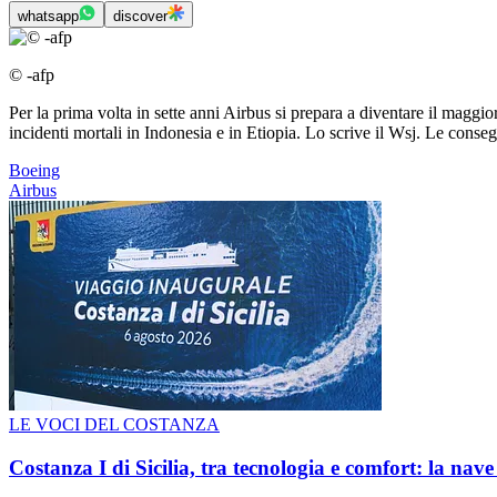
whatsapp
discover
© -afp
Per la prima volta in sette anni Airbus si prepara a diventare il maggi
incidenti mortali in Indonesia e in Etiopia. Lo scrive il Wsj. Le conse
Boeing
Airbus
LE VOCI DEL COSTANZA
Costanza I di Sicilia, tra tecnologia e comfort: la nav