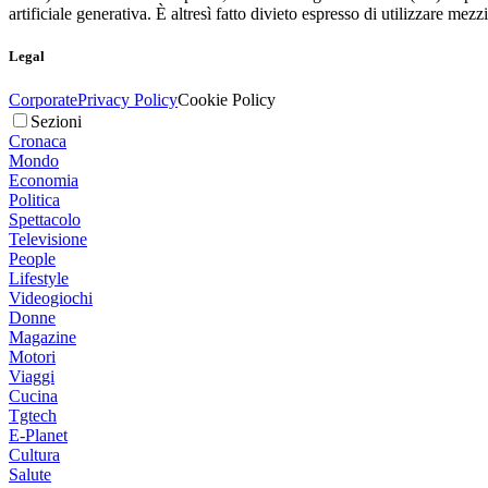
artificiale generativa. È altresì fatto divieto espresso di utilizzare mez
Legal
Corporate
Privacy Policy
Cookie Policy
Sezioni
Cronaca
Mondo
Economia
Politica
Spettacolo
Televisione
People
Lifestyle
Videogiochi
Donne
Magazine
Motori
Viaggi
Cucina
Tgtech
E-Planet
Cultura
Salute