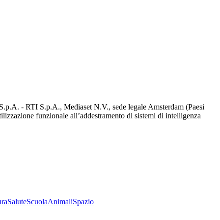
d S.p.A. - RTI S.p.A., Mediaset N.V., sede legale Amsterdam (Paesi
utilizzazione funzionale all’addestramento di sistemi di intelligenza
ura
Salute
Scuola
Animali
Spazio