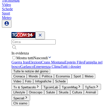
TgcomMag
Video
Schede
Sport
Meteo
In evidenza
Mostra tutti
Nascondi
Guerra Iran
Elezioni
Crans Montana
Epstein Files
Famiglia nel
bosco
Garlasco
Emergenza Clima
Tutti i dossier
Tutte le notizie del giorno
Cronaca
Mondo
Politica
Economia
Sport
Meteo
Video
Foto
Infografiche
Schede
Tv & Spettacolo
TgcomLab
TgcomMag
TgTech
Lifestyle
Oroscopo
Salute
Skuola
Cultura
Animali
Speciali
Chi siamo