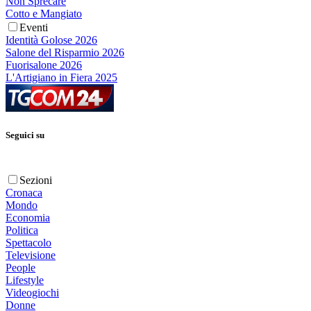
Non Sprecare
Cotto e Mangiato
Eventi
Identità Golose 2026
Salone del Risparmio 2026
Fuorisalone 2026
L'Artigiano in Fiera 2025
Seguici su
Sezioni
Cronaca
Mondo
Economia
Politica
Spettacolo
Televisione
People
Lifestyle
Videogiochi
Donne