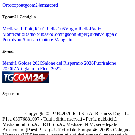
Oroscopo
#tgcom24amarcord
Tgcom24 Consiglia
Mediaset Infinity
R101
Radio 105
Virgin Radio
Radio
Montecarlo
Radio Subasio
Comingsoon
Superguidatv
Zuppa di
Porro
Non Sprecare
Cotto e Mangiato
Eventi
Identità Golose 2026
Salone del Risparmio 2026
Fuorisalone
2026
L'Artigiano in Fiera 2025
Seguici su
Copyright © 1999-
2026
RTI S.p.A. Business Digital -
P.Iva 03976881007 - Tutti i diritti riservati - Per la pubblicità
Mediamond S.p.A. - RTI S.p.A., Mediaset N.V., sede legale
Amsterdam (Paesi Bassi) - Uffici Viale Europa 46, 20093 Cologno