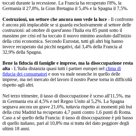
toccati durante la recessione. La Francia ha recuperato l'8%, la
Germania il 27,8%, la Gran Bretagna il 5,4% e la Spagna il 7,5%.
Costruzioni, un settore che ancora non vede la luce
- Il confronto
è ancora più implacabile se si guarda esclusivamente al settore delle
costruzioni: ad ottobre di quest'anno l'Italia era 85 punti sotto il
massimo pre crisi ed ha toccato il nuovo minimo assoluto dall'inizio
della crisi economica. Secondo Eurostat, tutti gli altri big hanno
invece recuperato dai picchi negativi, dal 3,4% della Francia al
32,9% della Spagna.
Bene la fiducia di famiglie e imprese, ma la disoccupazione resta
alta
- L'Italia distanzia quasi tutti i partner europei nel
clima di
fiducia dei consumatori
e non va male neanche in quello delle
imprese, ma nel mercato del lavoro il nostro Paese torna in difficoltà
rispetto agli altri.
Nel terzo trimestre, il tasso di disoccupazione è sceso all'11,5%, ma
in Germania era al 4,5% e nel Regno Unito al 5,2%. La Spagna
segnava ancora un grave 21,6%, tuttavia rispetto ai momenti più bui
della crisi Madrid ha recuperato 4,7 punti contro 1,6 punti di Roma.
Caso a sé quello della Francia: il tasso di disoccupazione è più basso
di quello italiano, pari al 10,8% ma si tratta del dato peggiore degli
ultimi 18 anni.