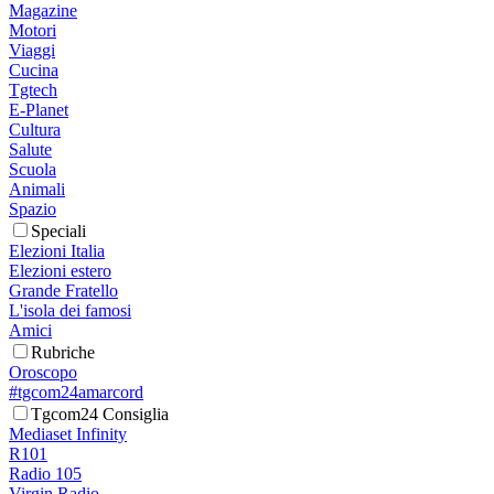
Magazine
Motori
Viaggi
Cucina
Tgtech
E-Planet
Cultura
Salute
Scuola
Animali
Spazio
Speciali
Elezioni Italia
Elezioni estero
Grande Fratello
L'isola dei famosi
Amici
Rubriche
Oroscopo
#tgcom24amarcord
Tgcom24 Consiglia
Mediaset Infinity
R101
Radio 105
Virgin Radio