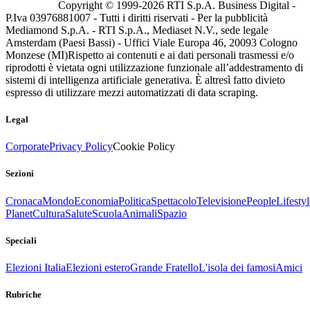
Copyright © 1999-
2026
RTI S.p.A. Business Digital -
P.Iva 03976881007 - Tutti i diritti riservati - Per la pubblicità
Mediamond S.p.A. - RTI S.p.A., Mediaset N.V., sede legale
Amsterdam (Paesi Bassi) - Uffici Viale Europa 46, 20093 Cologno
Monzese (MI)
Rispetto ai contenuti e ai dati personali trasmessi e/o
riprodotti è vietata ogni utilizzazione funzionale all’addestramento di
sistemi di intelligenza artificiale generativa. È altresì fatto divieto
espresso di utilizzare mezzi automatizzati di data scraping.
Legal
Corporate
Privacy Policy
Cookie Policy
Sezioni
Cronaca
Mondo
Economia
Politica
Spettacolo
Televisione
People
Lifestyl
Planet
Cultura
Salute
Scuola
Animali
Spazio
Speciali
Elezioni Italia
Elezioni estero
Grande Fratello
L'isola dei famosi
Amici
Rubriche