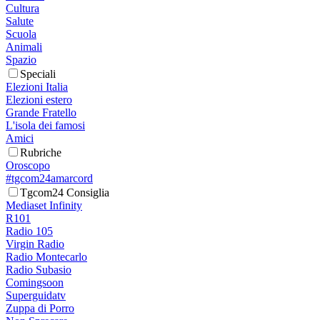
Cultura
Salute
Scuola
Animali
Spazio
Speciali
Elezioni Italia
Elezioni estero
Grande Fratello
L'isola dei famosi
Amici
Rubriche
Oroscopo
#tgcom24amarcord
Tgcom24 Consiglia
Mediaset Infinity
R101
Radio 105
Virgin Radio
Radio Montecarlo
Radio Subasio
Comingsoon
Superguidatv
Zuppa di Porro