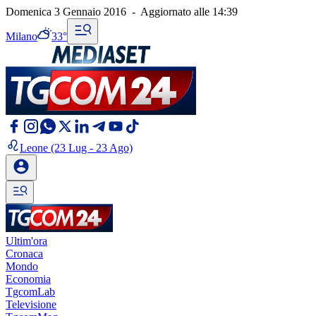
Domenica 3 Gennaio 2016
-
Aggiornato alle
14:39
Milano
33°
Leone
(23 Lug - 23 Ago)
Ultim'ora
Cronaca
Mondo
Economia
TgcomLab
Televisione