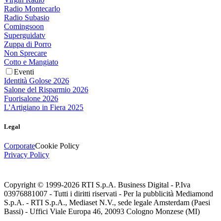
Radio Montecarlo
Radio Subasio
Comingsoon
Superguidatv
Zuppa di Porro
Non Sprecare
Cotto e Mangiato
Eventi
Identità Golose 2026
Salone del Risparmio 2026
Fuorisalone 2026
L'Artigiano in Fiera 2025
Legal
Corporate
Cookie Policy
Privacy Policy
Copyright © 1999-
2026
RTI S.p.A. Business Digital - P.Iva
03976881007 - Tutti i diritti riservati - Per la pubblicità Mediamond
S.p.A. - RTI S.p.A., Mediaset N.V., sede legale Amsterdam (Paesi
Bassi) - Uffici Viale Europa 46, 20093 Cologno Monzese (MI)