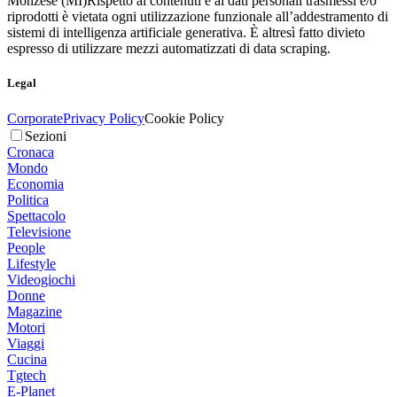
Monzese (MI)
Rispetto ai contenuti e ai dati personali trasmessi e/o
riprodotti è vietata ogni utilizzazione funzionale all’addestramento di
sistemi di intelligenza artificiale generativa. È altresì fatto divieto
espresso di utilizzare mezzi automatizzati di data scraping.
Legal
Corporate
Privacy Policy
Cookie Policy
Sezioni
Cronaca
Mondo
Economia
Politica
Spettacolo
Televisione
People
Lifestyle
Videogiochi
Donne
Magazine
Motori
Viaggi
Cucina
Tgtech
E-Planet