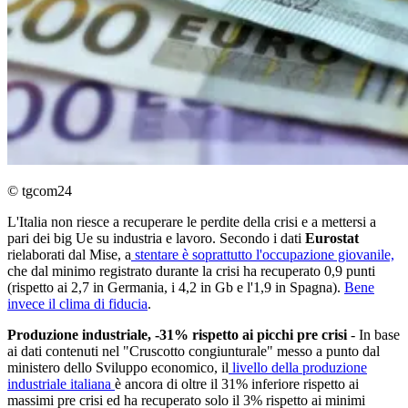
© tgcom24
L'Italia non riesce a recuperare le perdite della crisi e a mettersi a
pari dei big Ue su industria e lavoro. Secondo i dati
Eurostat
rielaborati dal Mise, a
stentare è soprattutto l'occupazione giovanile,
che dal minimo registrato durante la crisi ha recuperato 0,9 punti
(rispetto ai 2,7 in Germania, i 4,2 in Gb e l'1,9 in Spagna).
Bene
invece il clima di fiducia
.
Produzione industriale, -31% rispetto ai picchi pre crisi
- In base
ai dati contenuti nel "Cruscotto congiunturale" messo a punto dal
ministero dello Sviluppo economico, il
livello della produzione
industriale italiana
è ancora di oltre il 31% inferiore rispetto ai
massimi pre crisi ed ha recuperato solo il 3% rispetto ai minimi