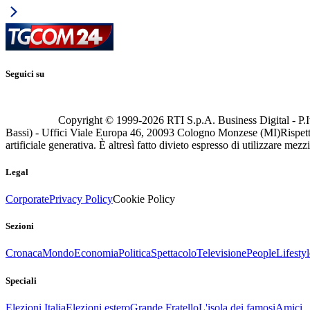
Seguici su
Copyright © 1999-
2026
RTI S.p.A. Business Digital - P.I
Bassi) - Uffici Viale Europa 46, 20093 Cologno Monzese (MI)
Rispett
artificiale generativa. È altresì fatto divieto espresso di utilizzare mez
Legal
Corporate
Privacy Policy
Cookie Policy
Sezioni
Cronaca
Mondo
Economia
Politica
Spettacolo
Televisione
People
Lifestyl
Speciali
Elezioni Italia
Elezioni estero
Grande Fratello
L'isola dei famosi
Amici