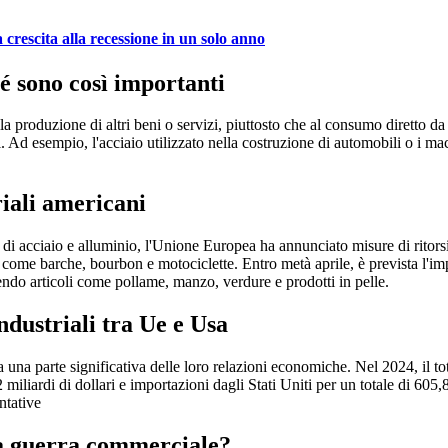
crescita alla recessione in un solo anno
hé sono così importanti
ella produzione di altri beni o servizi, piuttosto che al consumo diretto 
i. Ad esempio, l'acciaio utilizzato nella costruzione di automobili o i m
riali americani
i di acciaio e alluminio, l'Unione Europea ha annunciato misure di ritorsi
i come barche, bourbon e motociclette. Entro metà aprile, è prevista l'impl
ndo articoli come pollame, manzo, verdure e prodotti in pelle. ​
ndustriali tra Ue e Usa
 una parte significativa delle loro relazioni economiche. Nel 2024, il to
2 miliardi di dollari e importazioni dagli Stati Uniti per un totale di 60
ntative
ova guerra commerciale?