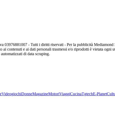
va 03976881007 - Tutti i diritti riservati - Per la pubblicità Mediamon
o ai contenuti e ai dati personali trasmessi e/o riprodotti è vietata ogni 
zi automatizzati di data scraping.
e
Videogiochi
Donne
Magazine
Motori
Viaggi
Cucina
Tgtech
E-Planet
Cult