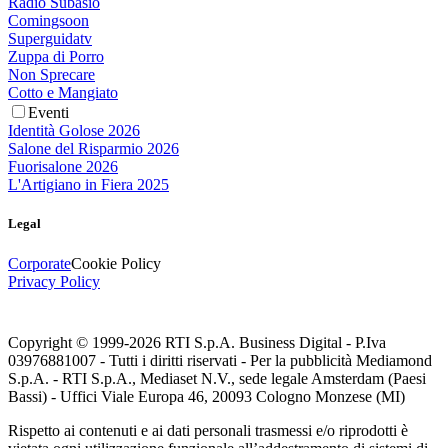
Radio Subasio
Comingsoon
Superguidatv
Zuppa di Porro
Non Sprecare
Cotto e Mangiato
Eventi
Identità Golose 2026
Salone del Risparmio 2026
Fuorisalone 2026
L'Artigiano in Fiera 2025
Legal
Corporate
Cookie Policy
Privacy Policy
Copyright © 1999-
2026
RTI S.p.A. Business Digital - P.Iva
03976881007 - Tutti i diritti riservati - Per la pubblicità Mediamond
S.p.A. - RTI S.p.A., Mediaset N.V., sede legale Amsterdam (Paesi
Bassi) - Uffici Viale Europa 46, 20093 Cologno Monzese (MI)
Rispetto ai contenuti e ai dati personali trasmessi e/o riprodotti è