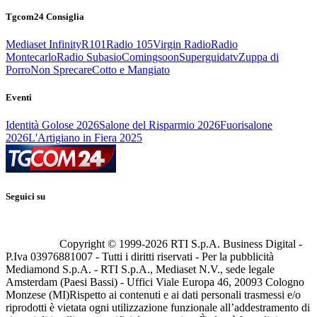
Tgcom24 Consiglia
Mediaset Infinity
R101
Radio 105
Virgin Radio
Radio
Montecarlo
Radio Subasio
Comingsoon
Superguidatv
Zuppa di
Porro
Non Sprecare
Cotto e Mangiato
Eventi
Identità Golose 2026
Salone del Risparmio 2026
Fuorisalone
2026
L'Artigiano in Fiera 2025
Seguici su
Copyright © 1999-
2026
RTI S.p.A. Business Digital -
P.Iva 03976881007 - Tutti i diritti riservati - Per la pubblicità
Mediamond S.p.A. - RTI S.p.A., Mediaset N.V., sede legale
Amsterdam (Paesi Bassi) - Uffici Viale Europa 46, 20093 Cologno
Monzese (MI)
Rispetto ai contenuti e ai dati personali trasmessi e/o
riprodotti è vietata ogni utilizzazione funzionale all’addestramento di