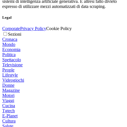
sistemi di intelligenza artificiale generativa. È altresì fatto divieto
espresso di utilizzare mezzi automatizzati di data scraping.
Legal
Corporate
Privacy Policy
Cookie Policy
Sezioni
Cronaca
Mondo
Economia
Politica
Spettacolo
Televisione
People
Lifestyle
Videogiochi
Donne
Magazine
Motori
Viaggi
Cucina
Tgtech
E-Planet
Cultura
Salute