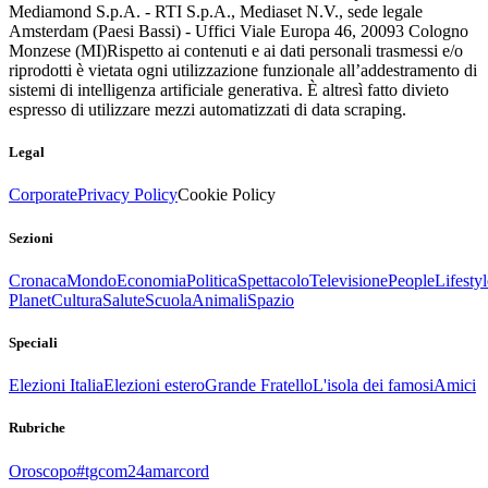
Mediamond S.p.A. - RTI S.p.A., Mediaset N.V., sede legale
Amsterdam (Paesi Bassi) - Uffici Viale Europa 46, 20093 Cologno
Monzese (MI)
Rispetto ai contenuti e ai dati personali trasmessi e/o
riprodotti è vietata ogni utilizzazione funzionale all’addestramento di
sistemi di intelligenza artificiale generativa. È altresì fatto divieto
espresso di utilizzare mezzi automatizzati di data scraping.
Legal
Corporate
Privacy Policy
Cookie Policy
Sezioni
Cronaca
Mondo
Economia
Politica
Spettacolo
Televisione
People
Lifestyl
Planet
Cultura
Salute
Scuola
Animali
Spazio
Speciali
Elezioni Italia
Elezioni estero
Grande Fratello
L'isola dei famosi
Amici
Rubriche
Oroscopo
#tgcom24amarcord