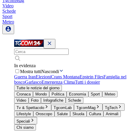
TgcomMag
Video
Schede
Sport
Meteo
In evidenza
Mostra tutti
Nascondi
Guerra Iran
Elezioni
Crans Montana
Epstein Files
Famiglia nel
bosco
Garlasco
Emergenza Clima
Tutti i dossier
Tutte le notizie del giorno
Cronaca
Mondo
Politica
Economia
Sport
Meteo
Video
Foto
Infografiche
Schede
Tv & Spettacolo
TgcomLab
TgcomMag
TgTech
Lifestyle
Oroscopo
Salute
Skuola
Cultura
Animali
Speciali
Chi siamo