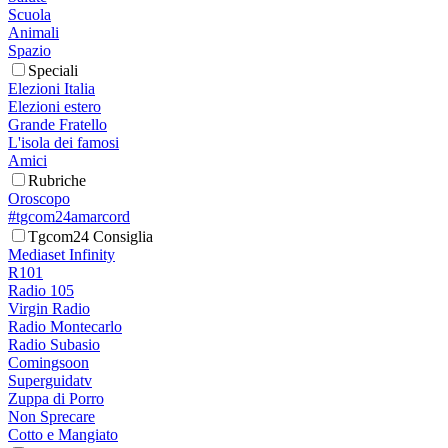
Scuola
Animali
Spazio
Speciali
Elezioni Italia
Elezioni estero
Grande Fratello
L'isola dei famosi
Amici
Rubriche
Oroscopo
#tgcom24amarcord
Tgcom24 Consiglia
Mediaset Infinity
R101
Radio 105
Virgin Radio
Radio Montecarlo
Radio Subasio
Comingsoon
Superguidatv
Zuppa di Porro
Non Sprecare
Cotto e Mangiato