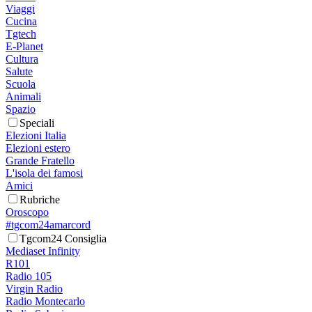
Viaggi
Cucina
Tgtech
E-Planet
Cultura
Salute
Scuola
Animali
Spazio
Speciali
Elezioni Italia
Elezioni estero
Grande Fratello
L'isola dei famosi
Amici
Rubriche
Oroscopo
#tgcom24amarcord
Tgcom24 Consiglia
Mediaset Infinity
R101
Radio 105
Virgin Radio
Radio Montecarlo