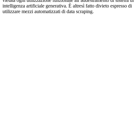
vietata ogni utilizzazione funzionale all’addestramento di sistemi di
intelligenza artificiale generativa. È altresì fatto divieto espresso di
utilizzare mezzi automatizzati di data scraping.