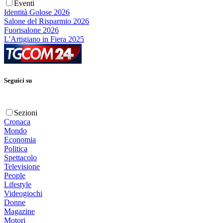
Eventi
Identità Golose 2026
Salone del Risparmio 2026
Fuorisalone 2026
L'Artigiano in Fiera 2025
Seguici su
Sezioni
Cronaca
Mondo
Economia
Politica
Spettacolo
Televisione
People
Lifestyle
Videogiochi
Donne
Magazine
Motori