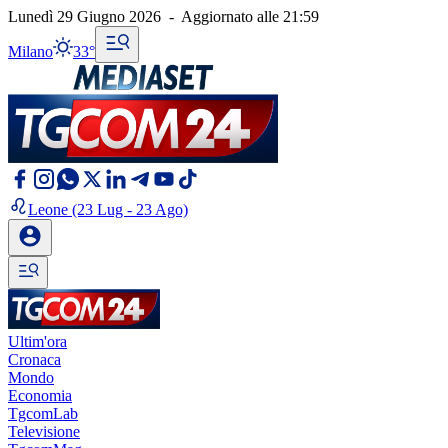
Lunedì 29 Giugno 2026
-
Aggiornato alle
21:59
Milano
33°
Leone
(23 Lug - 23 Ago)
Ultim'ora
Cronaca
Mondo
Economia
TgcomLab
Televisione