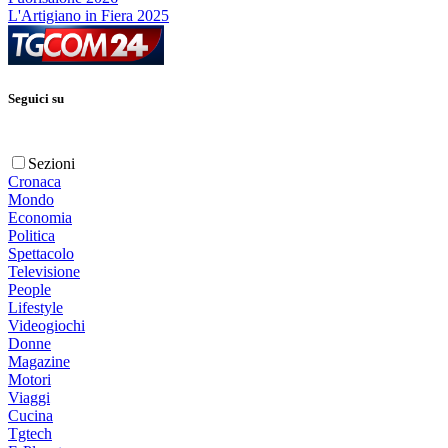
L'Artigiano in Fiera 2025
Seguici su
Sezioni
Cronaca
Mondo
Economia
Politica
Spettacolo
Televisione
People
Lifestyle
Videogiochi
Donne
Magazine
Motori
Viaggi
Cucina
Tgtech