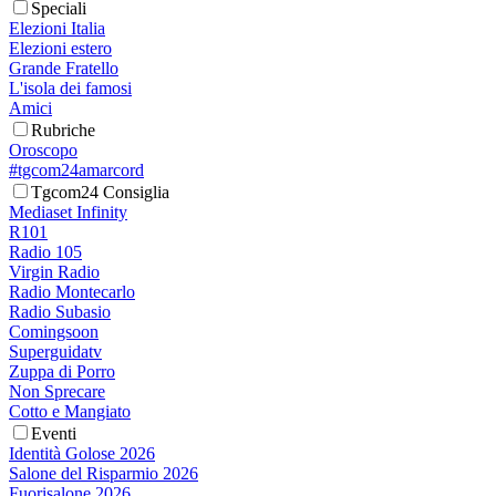
Speciali
Elezioni Italia
Elezioni estero
Grande Fratello
L'isola dei famosi
Amici
Rubriche
Oroscopo
#tgcom24amarcord
Tgcom24 Consiglia
Mediaset Infinity
R101
Radio 105
Virgin Radio
Radio Montecarlo
Radio Subasio
Comingsoon
Superguidatv
Zuppa di Porro
Non Sprecare
Cotto e Mangiato
Eventi
Identità Golose 2026
Salone del Risparmio 2026
Fuorisalone 2026