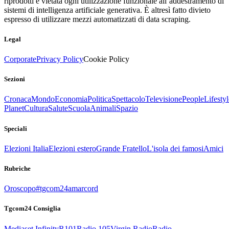
riprodotti è vietata ogni utilizzazione funzionale all’addestramento di
sistemi di intelligenza artificiale generativa. È altresì fatto divieto
espresso di utilizzare mezzi automatizzati di data scraping.
Legal
Corporate
Privacy Policy
Cookie Policy
Sezioni
Cronaca
Mondo
Economia
Politica
Spettacolo
Televisione
People
Lifestyl
Planet
Cultura
Salute
Scuola
Animali
Spazio
Speciali
Elezioni Italia
Elezioni estero
Grande Fratello
L'isola dei famosi
Amici
Rubriche
Oroscopo
#tgcom24amarcord
Tgcom24 Consiglia
Mediaset Infinity
R101
Radio 105
Virgin Radio
Radio