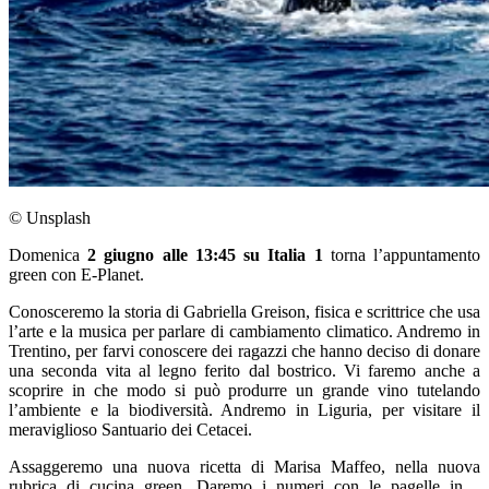
© Unsplash
Domenica
2 giugno alle 13:45 su Italia 1
torna l’appuntamento
green con E-Planet.
Conosceremo la storia di Gabriella Greison, fisica e scrittrice che usa
l’arte e la musica per parlare di cambiamento climatico. Andremo in
Trentino, per farvi conoscere dei ragazzi che hanno deciso di donare
una seconda vita al legno ferito dal bostrico. Vi faremo anche a
scoprire in che modo si può produrre un grande vino tutelando
l’ambiente e la biodiversità. Andremo in Liguria, per visitare il
meraviglioso Santuario dei Cetacei.
Assaggeremo una nuova ricetta di Marisa Maffeo, nella nuova
rubrica di cucina green. Daremo i numeri con le pagelle in…