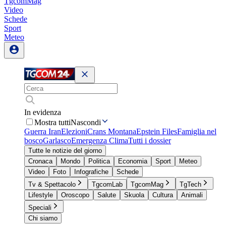
TgcomMag
Video
Schede
Sport
Meteo
In evidenza
Mostra tutti
Nascondi
Guerra Iran
Elezioni
Crans Montana
Epstein Files
Famiglia nel
bosco
Garlasco
Emergenza Clima
Tutti i dossier
Tutte le notizie del giorno
Cronaca
Mondo
Politica
Economia
Sport
Meteo
Video
Foto
Infografiche
Schede
Tv & Spettacolo
TgcomLab
TgcomMag
TgTech
Lifestyle
Oroscopo
Salute
Skuola
Cultura
Animali
Speciali
Chi siamo