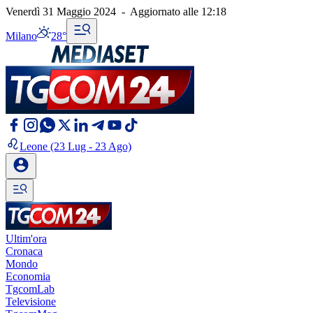
Venerdì 31 Maggio 2024
-
Aggiornato alle
12:18
Milano
28°
Leone
(23 Lug - 23 Ago)
Ultim'ora
Cronaca
Mondo
Economia
TgcomLab
Televisione