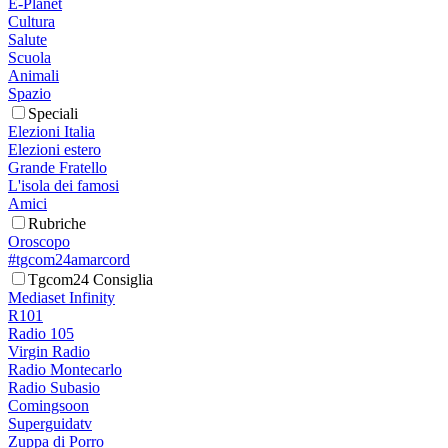
E-Planet
Cultura
Salute
Scuola
Animali
Spazio
Speciali
Elezioni Italia
Elezioni estero
Grande Fratello
L'isola dei famosi
Amici
Rubriche
Oroscopo
#tgcom24amarcord
Tgcom24 Consiglia
Mediaset Infinity
R101
Radio 105
Virgin Radio
Radio Montecarlo
Radio Subasio
Comingsoon
Superguidatv
Zuppa di Porro