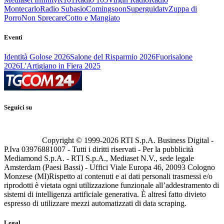
Montecarlo
Radio Subasio
Comingsoon
Superguidatv
Zuppa di
Porro
Non Sprecare
Cotto e Mangiato
Eventi
Identità Golose 2026
Salone del Risparmio 2026
Fuorisalone
2026
L'Artigiano in Fiera 2025
Seguici su
Copyright © 1999-
2026
RTI S.p.A. Business Digital -
P.Iva 03976881007 - Tutti i diritti riservati - Per la pubblicità
Mediamond S.p.A. - RTI S.p.A., Mediaset N.V., sede legale
Amsterdam (Paesi Bassi) - Uffici Viale Europa 46, 20093 Cologno
Monzese (MI)
Rispetto ai contenuti e ai dati personali trasmessi e/o
riprodotti è vietata ogni utilizzazione funzionale all’addestramento di
sistemi di intelligenza artificiale generativa. È altresì fatto divieto
espresso di utilizzare mezzi automatizzati di data scraping.
Legal