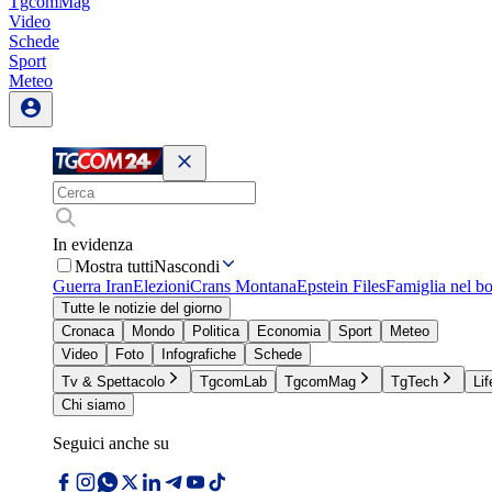
TgcomMag
Video
Schede
Sport
Meteo
In evidenza
Mostra tutti
Nascondi
Guerra Iran
Elezioni
Crans Montana
Epstein Files
Famiglia nel b
Tutte le notizie del giorno
Cronaca
Mondo
Politica
Economia
Sport
Meteo
Video
Foto
Infografiche
Schede
Tv & Spettacolo
TgcomLab
TgcomMag
TgTech
Lif
Chi siamo
Seguici anche su