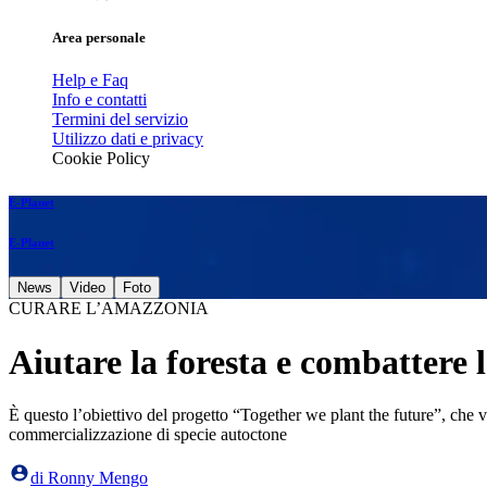
Area personale
Help e Faq
Info e contatti
Termini del servizio
Utilizzo dati e privacy
Cookie Policy
E-Planet
E-Planet
News
Video
Foto
CURARE L’AMAZZONIA
Aiutare la foresta e combattere 
È questo l’obiettivo del progetto “Together we plant the future”, che vu
commercializzazione di specie autoctone
di
Ronny Mengo