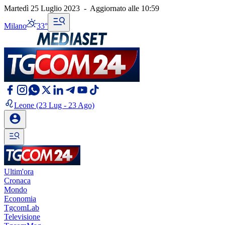
Martedì 25 Luglio 2023
-
Aggiornato alle
10:59
Milano
33°
Leone
(23 Lug - 23 Ago)
Ultim'ora
Cronaca
Mondo
Economia
TgcomLab
Televisione