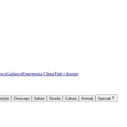
osco
Garlasco
Emergenza Clima
Tutti i dossier
estyle
Oroscopo
Salute
Skuola
Cultura
Animali
Speciali