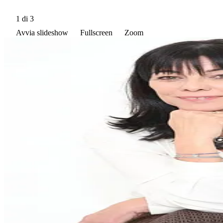
1
di 3
Avvia slideshow
Fullscreen
Zoom