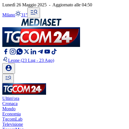
Lunedì 26 Maggio 2025
-
Aggiornato alle
04:50
Milano
31°
Leone
(23 Lug - 23 Ago)
Ultim'ora
Cronaca
Mondo
Economia
TgcomLab
Televisione