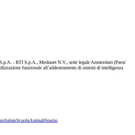
d S.p.A. - RTI S.p.A., Mediaset N.V., sede legale Amsterdam (Paesi
utilizzazione funzionale all’addestramento di sistemi di intelligenza
ura
Salute
Scuola
Animali
Spazio