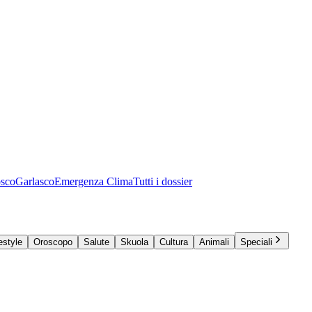
osco
Garlasco
Emergenza Clima
Tutti i dossier
estyle
Oroscopo
Salute
Skuola
Cultura
Animali
Speciali