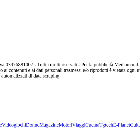
va 03976881007 - Tutti i diritti riservati - Per la pubblicità Mediamon
o ai contenuti e ai dati personali trasmessi e/o riprodotti è vietata ogni 
zi automatizzati di data scraping.
e
Videogiochi
Donne
Magazine
Motori
Viaggi
Cucina
Tgtech
E-Planet
Cult