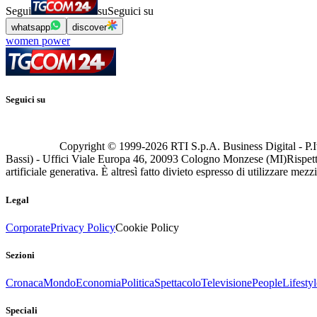
Segui
su
Seguici su
whatsapp
discover
women power
Seguici su
Copyright © 1999-
2026
RTI S.p.A. Business Digital - P.I
Bassi) - Uffici Viale Europa 46, 20093 Cologno Monzese (MI)
Rispett
artificiale generativa. È altresì fatto divieto espresso di utilizzare mez
Legal
Corporate
Privacy Policy
Cookie Policy
Sezioni
Cronaca
Mondo
Economia
Politica
Spettacolo
Televisione
People
Lifestyl
Speciali