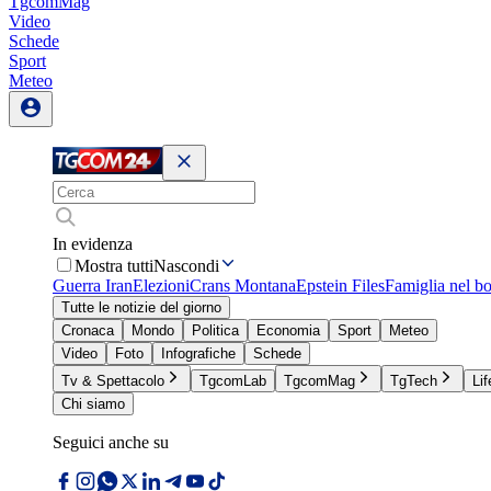
TgcomMag
Video
Schede
Sport
Meteo
In evidenza
Mostra tutti
Nascondi
Guerra Iran
Elezioni
Crans Montana
Epstein Files
Famiglia nel b
Tutte le notizie del giorno
Cronaca
Mondo
Politica
Economia
Sport
Meteo
Video
Foto
Infografiche
Schede
Tv & Spettacolo
TgcomLab
TgcomMag
TgTech
Lif
Chi siamo
Seguici anche su