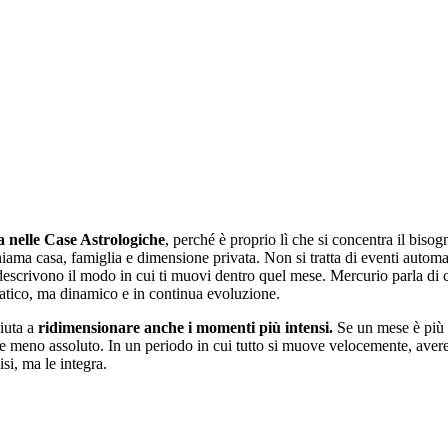
a nelle Case Astrologiche
, perché è proprio lì che si concentra il bi
chiama casa, famiglia e dimensione privata. Non si tratta di eventi autom
 descrivono il modo in cui ti muovi dentro quel mese. Mercurio parla di 
statico, ma dinamico e in continua evoluzione.
iuta a
ridimensionare anche i momenti più intensi.
Se un mese è più fa
e e meno assoluto. In un periodo in cui tutto si muove velocemente, aver
si, ma le integra.