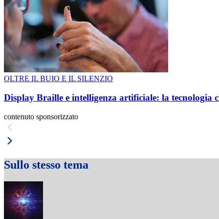
OLTRE IL BUIO E IL SILENZIO
Display Braille e intelligenza artificiale: la tecnologi
contenuto sponsorizzato
Sullo stesso tema