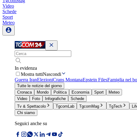
TgcomMag
Video
Schede
Sport
Meteo
In evidenza
Mostra tutti
Nascondi
Guerra Iran
Elezioni
Crans Montana
Epstein Files
Famiglia nel b
Tutte le notizie del giorno
Cronaca
Mondo
Politica
Economia
Sport
Meteo
Video
Foto
Infografiche
Schede
Tv & Spettacolo
TgcomLab
TgcomMag
TgTech
Lif
Chi siamo
Seguici anche su