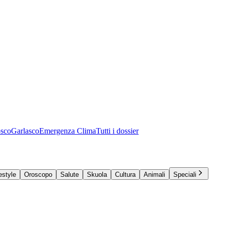
osco
Garlasco
Emergenza Clima
Tutti i dossier
estyle
Oroscopo
Salute
Skuola
Cultura
Animali
Speciali