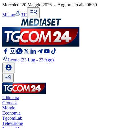
Mercoledì 20 Maggio 2026
-
Aggiornato alle
06:30
Milano
31°
Leone
(23 Lug - 23 Ago)
Ultim'ora
Cronaca
Mondo
Economia
TgcomLab
Televisione