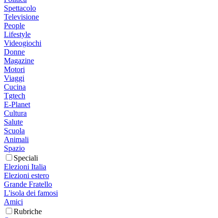
Spettacolo
Televisione
People
Lifestyle
Videogiochi
Donne
Magazine
Motori
Viaggi
Cucina
Tgtech
E-Planet
Cultura
Salute
Scuola
Animali
Spazio
Speciali
Elezioni Italia
Elezioni estero
Grande Fratello
L'isola dei famosi
Amici
Rubriche