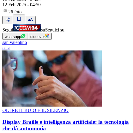
12 Feb 2025 - 04:50
26
foto
Segui
su
Seguici su
whatsapp
discover
san valentino
casa
OLTRE IL BUIO E IL SILENZIO
Display Braille e intelligenza artificiale: la tecnologia
che dà autonomia