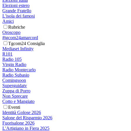
Elezioni Italia
Elezioni estero
Grande Fratello
L'isola dei famosi
Amici
Rubriche
Oroscopo
#tgcom24amarcord
Tgcom24 Consiglia
Mediaset Infinity
R101
Radio 105
Virgin Radio
Radio Montecarlo
Radio Subasio
Comingsoon
Superguidatv
Zuppa di Porro
Non Sprecare
Cotto e Mangiato
Eventi
Identità Golose 2026
Salone del Risparmio 2026
Fuorisalone 2026
L'Artigiano in Fiera 2025