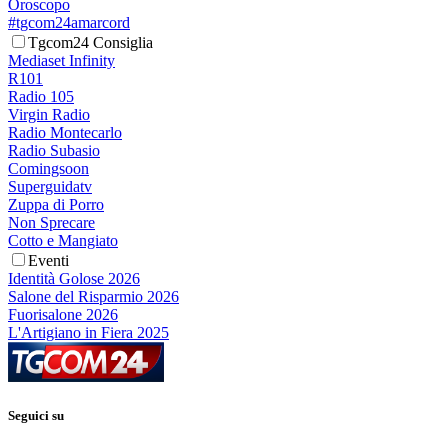
Oroscopo
#tgcom24amarcord
Tgcom24 Consiglia
Mediaset Infinity
R101
Radio 105
Virgin Radio
Radio Montecarlo
Radio Subasio
Comingsoon
Superguidatv
Zuppa di Porro
Non Sprecare
Cotto e Mangiato
Eventi
Identità Golose 2026
Salone del Risparmio 2026
Fuorisalone 2026
L'Artigiano in Fiera 2025
Seguici su