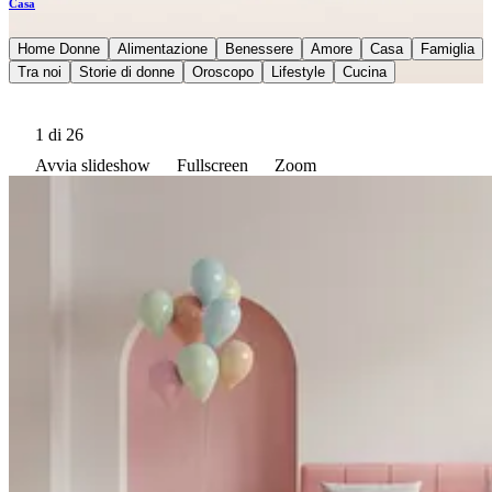
Casa
Home Donne
Alimentazione
Benessere
Amore
Casa
Famiglia
Tra noi
Storie di donne
Oroscopo
Lifestyle
Cucina
1
di 26
Avvia slideshow
Fullscreen
Zoom