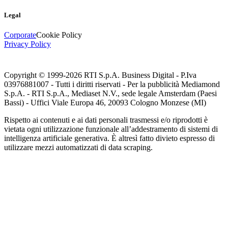
Legal
Corporate
Cookie Policy
Privacy Policy
Copyright © 1999-
2026
RTI S.p.A. Business Digital - P.Iva
03976881007 - Tutti i diritti riservati - Per la pubblicità Mediamond
S.p.A. - RTI S.p.A., Mediaset N.V., sede legale Amsterdam (Paesi
Bassi) - Uffici Viale Europa 46, 20093 Cologno Monzese (MI)
Rispetto ai contenuti e ai dati personali trasmessi e/o riprodotti è
vietata ogni utilizzazione funzionale all’addestramento di sistemi di
intelligenza artificiale generativa. È altresì fatto divieto espresso di
utilizzare mezzi automatizzati di data scraping.