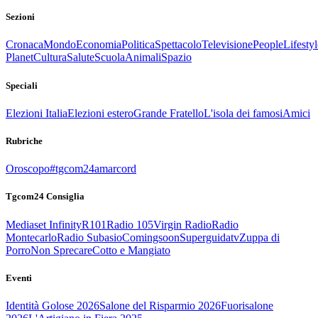
Sezioni
Cronaca
Mondo
Economia
Politica
Spettacolo
Televisione
People
Lifestyl
Planet
Cultura
Salute
Scuola
Animali
Spazio
Speciali
Elezioni Italia
Elezioni estero
Grande Fratello
L'isola dei famosi
Amici
Rubriche
Oroscopo
#tgcom24amarcord
Tgcom24 Consiglia
Mediaset Infinity
R101
Radio 105
Virgin Radio
Radio
Montecarlo
Radio Subasio
Comingsoon
Superguidatv
Zuppa di
Porro
Non Sprecare
Cotto e Mangiato
Eventi
Identità Golose 2026
Salone del Risparmio 2026
Fuorisalone