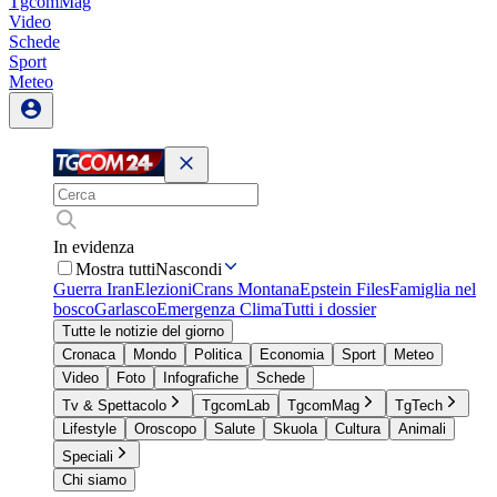
TgcomMag
Video
Schede
Sport
Meteo
In evidenza
Mostra tutti
Nascondi
Guerra Iran
Elezioni
Crans Montana
Epstein Files
Famiglia nel
bosco
Garlasco
Emergenza Clima
Tutti i dossier
Tutte le notizie del giorno
Cronaca
Mondo
Politica
Economia
Sport
Meteo
Video
Foto
Infografiche
Schede
Tv & Spettacolo
TgcomLab
TgcomMag
TgTech
Lifestyle
Oroscopo
Salute
Skuola
Cultura
Animali
Speciali
Chi siamo