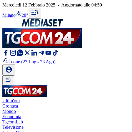
Mercoledì 12 Febbraio 2025
-
Aggiornato alle
04:50
Milano
28°
Leone
(23 Lug - 23 Ago)
Ultim'ora
Cronaca
Mondo
Economia
TgcomLab
Televisione