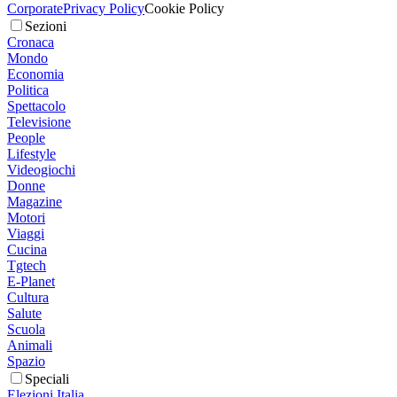
Corporate
Privacy Policy
Cookie Policy
Sezioni
Cronaca
Mondo
Economia
Politica
Spettacolo
Televisione
People
Lifestyle
Videogiochi
Donne
Magazine
Motori
Viaggi
Cucina
Tgtech
E-Planet
Cultura
Salute
Scuola
Animali
Spazio
Speciali
Elezioni Italia