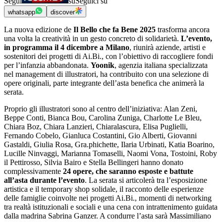
Segui
su
Seguici su
whatsapp
discover
La nuova edizione de
Il Bello che fa Bene 2025
trasforma ancora
una volta la creatività in un gesto concreto di solidarietà.
L’evento,
in programma il 4 dicembre a Milano
, riunirà aziende, artisti e
sostenitori dei progetti di Ai.Bi., con l’obiettivo di raccogliere fondi
per l’infanzia abbandonata.
Yoonik
, agenzia italiana specializzata
nel management di illustratori, ha contribuito con una selezione di
opere originali, parte integrante dell’asta benefica che animerà la
serata.
Proprio gli illustratori sono al centro dell’iniziativa: Alan Zeni,
Beppe Conti, Bianca Bou, Carolina Zuniga, Charlotte Le Bleu,
Chiara Boz, Chiara Lanzieri, Chiaralascura, Elisa Puglielli,
Fernando Cobelo, Gianluca Costantini, Gio Alberti, Giovanni
Gastaldi, Giulia Rosa, Gra.phichette, Ilaria Urbinati, Katia Boarino,
Lucille Ninvaggi, Marianna Tomaselli, Naomi Vona, Tostoini, Roby
il Pettirosso, Silvia Bairo e Stella Bellingeri hanno donato
complessivamente
24 opere, che saranno esposte e battute
all’asta durante l’evento
. La serata si articolerà tra l’esposizione
artistica e il temporary shop solidale, il racconto delle esperienze
delle famiglie coinvolte nei progetti Ai.Bi., momenti di networking
tra realtà istituzionali e sociali e una cena con intrattenimento guidata
dalla madrina Sabrina Ganzer. A condurre l’asta sarà Massimiliano