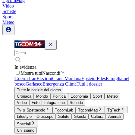
TgcomMag
Video
Schede
Sport
Meteo
In evidenza
Mostra tutti
Nascondi
Guerra Iran
Elezioni
Crans Montana
Epstein Files
Famiglia nel
bosco
Garlasco
Emergenza Clima
Tutti i dossier
Tutte le notizie del giorno
Cronaca
Mondo
Politica
Economia
Sport
Meteo
Video
Foto
Infografiche
Schede
Tv & Spettacolo
TgcomLab
TgcomMag
TgTech
Lifestyle
Oroscopo
Salute
Skuola
Cultura
Animali
Speciali
Chi siamo