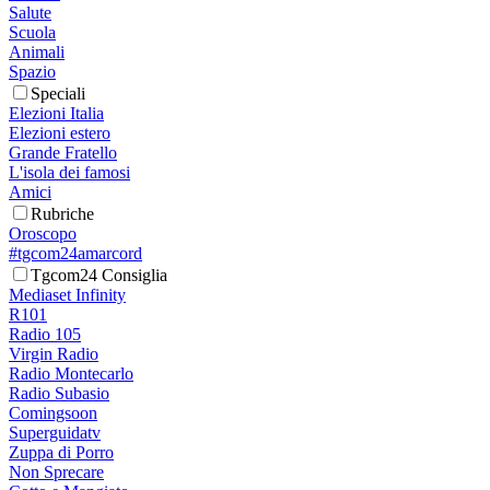
Salute
Scuola
Animali
Spazio
Speciali
Elezioni Italia
Elezioni estero
Grande Fratello
L'isola dei famosi
Amici
Rubriche
Oroscopo
#tgcom24amarcord
Tgcom24 Consiglia
Mediaset Infinity
R101
Radio 105
Virgin Radio
Radio Montecarlo
Radio Subasio
Comingsoon
Superguidatv
Zuppa di Porro
Non Sprecare