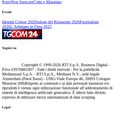
Porro
Non Sprecare
Cotto e Mangiato
Eventi
Identità Golose 2026
Salone del Risparmio 2026
Fuorisalone
2026
L'Artigiano in Fiera 2025
Seguici su
Copyright © 1999-
2026
RTI S.p.A. Business Digital -
P.Iva 03976881007 - Tutti i diritti riservati - Per la pubblicità
Mediamond S.p.A. - RTI S.p.A., Mediaset N.V., sede legale
Amsterdam (Paesi Bassi) - Uffici Viale Europa 46, 20093 Cologno
Monzese (MI)
Rispetto ai contenuti e ai dati personali trasmessi e/o
riprodotti è vietata ogni utilizzazione funzionale all’addestramento di
sistemi di intelligenza artificiale generativa. È altresì fatto divieto
espresso di utilizzare mezzi automatizzati di data scraping.
Legal