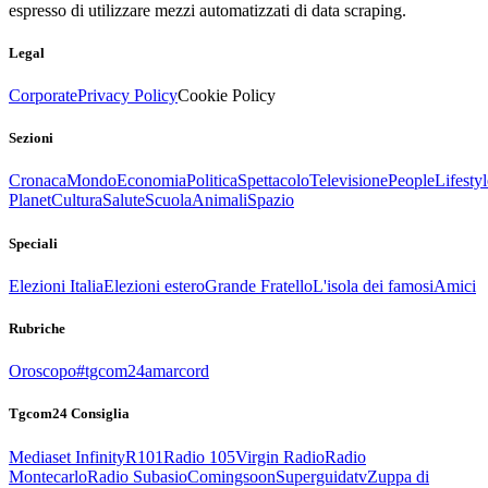
espresso di utilizzare mezzi automatizzati di data scraping.
Legal
Corporate
Privacy Policy
Cookie Policy
Sezioni
Cronaca
Mondo
Economia
Politica
Spettacolo
Televisione
People
Lifestyl
Planet
Cultura
Salute
Scuola
Animali
Spazio
Speciali
Elezioni Italia
Elezioni estero
Grande Fratello
L'isola dei famosi
Amici
Rubriche
Oroscopo
#tgcom24amarcord
Tgcom24 Consiglia
Mediaset Infinity
R101
Radio 105
Virgin Radio
Radio
Montecarlo
Radio Subasio
Comingsoon
Superguidatv
Zuppa di