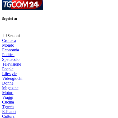
Seguici su
Sezioni
Cronaca
Mondo
Economia
Politica
Spettacolo
Televisione
People
Lifestyle
Videogiochi
Donne
Magazine
Motori
Viaggi
Cucina
Tgtech
E-Planet
Cultura