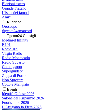
Elezioni estero
Grande Fratello
L'isola dei famosi
Amici
Rubriche
Oroscopo
#tgcom24amarcord
Tgcom24 Consiglia
Mediaset Infinity
R101
Radio 105
Virgin Radio
Radio Montecarlo
Radio Subasio
Comingsoon
Superguidatv
Zuppa di Porro
Non Sprecare
Cotto e Mangiato
Eventi
Identità Golose 2026
Salone del Risparmio 2026
Fuorisalone 2026
L'Artigiano in Fiera 2025