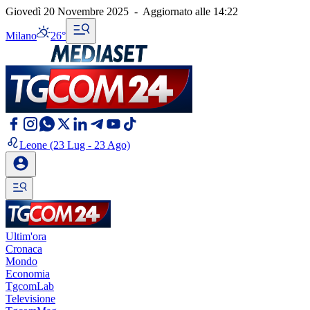
Giovedì 20 Novembre 2025
-
Aggiornato alle
14:22
Milano
26°
Leone
(23 Lug - 23 Ago)
Ultim'ora
Cronaca
Mondo
Economia
TgcomLab
Televisione