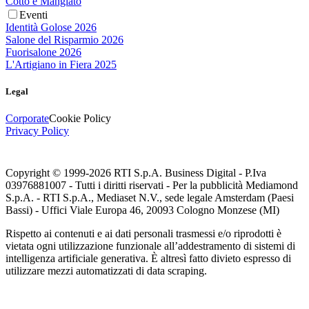
Cotto e Mangiato
Eventi
Identità Golose 2026
Salone del Risparmio 2026
Fuorisalone 2026
L'Artigiano in Fiera 2025
Legal
Corporate
Cookie Policy
Privacy Policy
Copyright © 1999-
2026
RTI S.p.A. Business Digital - P.Iva
03976881007 - Tutti i diritti riservati - Per la pubblicità Mediamond
S.p.A. - RTI S.p.A., Mediaset N.V., sede legale Amsterdam (Paesi
Bassi) - Uffici Viale Europa 46, 20093 Cologno Monzese (MI)
Rispetto ai contenuti e ai dati personali trasmessi e/o riprodotti è
vietata ogni utilizzazione funzionale all’addestramento di sistemi di
intelligenza artificiale generativa. È altresì fatto divieto espresso di
utilizzare mezzi automatizzati di data scraping.