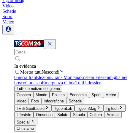
TgcomMag
Video
Schede
Sport
Meteo
In evidenza
Mostra tutti
Nascondi
Guerra Iran
Elezioni
Crans Montana
Epstein Files
Famiglia nel
bosco
Garlasco
Emergenza Clima
Tutti i dossier
Tutte le notizie del giorno
Cronaca
Mondo
Politica
Economia
Sport
Meteo
Video
Foto
Infografiche
Schede
Tv & Spettacolo
TgcomLab
TgcomMag
TgTech
Lifestyle
Oroscopo
Salute
Skuola
Cultura
Animali
Speciali
Chi siamo