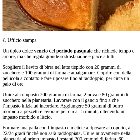
© Ufficio stampa
Un tipico dolce
veneto
del
periodo pasquale
che richiede tempo e
amore, ma che regala grande soddisfazione e piace a tutti.
Scogliere il lievito di birra nel latte tiepido con 20 grammi di
zucchero e 100 grammi di farina e amalgamare. Coprire con della
pellicola a contatto e fare riposare fino al raddoppio, per circa un
paio di ore.
Unire al composto 200 grammi di farina, 2 uova e 80 grammi di
zucchero nella planetaria. Lavorare con il gancio fino a che
l’impasto inizia ad incordare. Aggiungere 50 grammi di burro
morbido a pezzetti e lavorare per circa 15 minuti, ottenendo un
impasto morbido e liscio.
Formare una palla con l’impasto e mettete a riposare al coperto, a
22/24 gradi finché non sarà raddoppiata. Unire nuovamente nella
planetaria al primo impasto i restanti 200 grammi di farina, 60