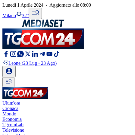
Lunedì 1 Aprile 2024
-
Aggiornato alle
08:00
Milano
32°
Leone
(23 Lug - 23 Ago)
Ultim'ora
Cronaca
Mondo
Economia
TgcomLab
Televisione