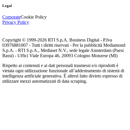
Legal
Corporate
Cookie Policy
Privacy Policy
Copyright © 1999-
2026
RTI S.p.A. Business Digital - P.Iva
03976881007 - Tutti i diritti riservati - Per la pubblicità Mediamond
S.p.A. - RTI S.p.A., Mediaset N.V., sede legale Amsterdam (Paesi
Bassi) - Uffici Viale Europa 46, 20093 Cologno Monzese (MI)
Rispetto ai contenuti e ai dati personali trasmessi e/o riprodotti è
vietata ogni utilizzazione funzionale all’addestramento di sistemi di
intelligenza artificiale generativa. È altresì fatto divieto espresso di
utilizzare mezzi automatizzati di data scraping.