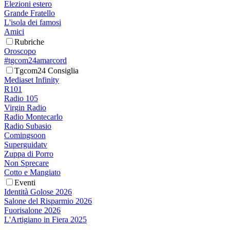
Elezioni estero
Grande Fratello
L'isola dei famosi
Amici
Rubriche
Oroscopo
#tgcom24amarcord
Tgcom24 Consiglia
Mediaset Infinity
R101
Radio 105
Virgin Radio
Radio Montecarlo
Radio Subasio
Comingsoon
Superguidatv
Zuppa di Porro
Non Sprecare
Cotto e Mangiato
Eventi
Identità Golose 2026
Salone del Risparmio 2026
Fuorisalone 2026
L'Artigiano in Fiera 2025