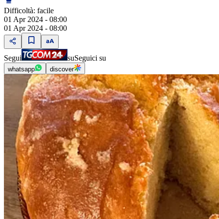
Difficoltà:
facile
01 Apr 2024 - 08:00
01 Apr 2024 - 08:00
Segui
su
Seguici su
whatsapp
discover