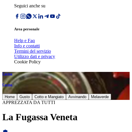
Seguici anche su
Area personale
Help e Faq
Info e contatti
Termini del servizio
Utilizzo dati e privacy
Cookie Policy
Cucina
Cucina
Home
Gusto
Cotto e Mangiato
Avvinando
Melaverde
APPREZZATA DA TUTTI
La Fugassa Veneta