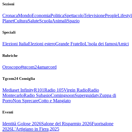
Sezioni
Cronaca
Mondo
Economia
Politica
Spettacolo
Televisione
People
Lifestyl
Planet
Cultura
Salute
Scuola
Animali
Spazio
Speciali
Elezioni Italia
Elezioni estero
Grande Fratello
L'isola dei famosi
Amici
Rubriche
Oroscopo
#tgcom24amarcord
Tgcom24 Consiglia
Mediaset Infinity
R101
Radio 105
Virgin Radio
Radio
Montecarlo
Radio Subasio
Comingsoon
Superguidatv
Zuppa di
Porro
Non Sprecare
Cotto e Mangiato
Eventi
Identità Golose 2026
Salone del Risparmio 2026
Fuorisalone
2026
L'Artigiano in Fiera 2025