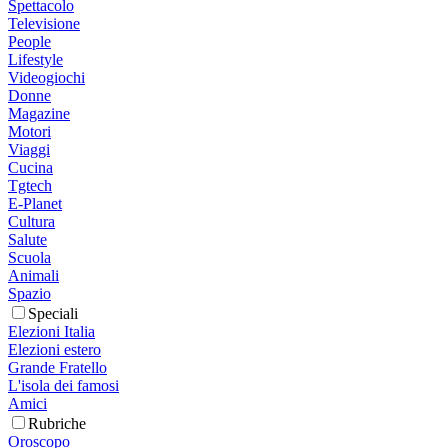
Spettacolo
Televisione
People
Lifestyle
Videogiochi
Donne
Magazine
Motori
Viaggi
Cucina
Tgtech
E-Planet
Cultura
Salute
Scuola
Animali
Spazio
Speciali
Elezioni Italia
Elezioni estero
Grande Fratello
L'isola dei famosi
Amici
Rubriche
Oroscopo