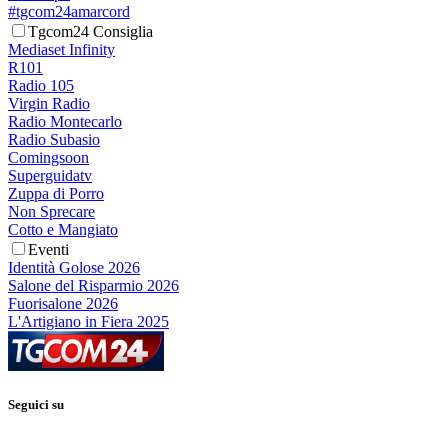
#tgcom24amarcord
Tgcom24 Consiglia
Mediaset Infinity
R101
Radio 105
Virgin Radio
Radio Montecarlo
Radio Subasio
Comingsoon
Superguidatv
Zuppa di Porro
Non Sprecare
Cotto e Mangiato
Eventi
Identità Golose 2026
Salone del Risparmio 2026
Fuorisalone 2026
L'Artigiano in Fiera 2025
Seguici su