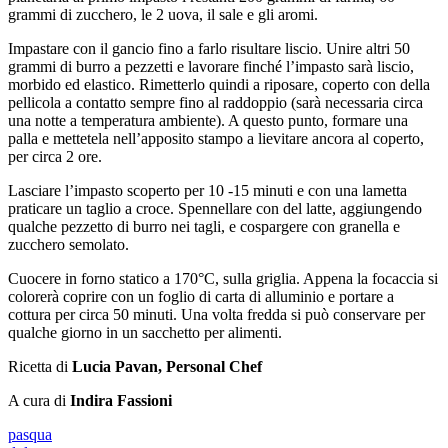
grammi di zucchero, le 2 uova, il sale e gli aromi.
Impastare con il gancio fino a farlo risultare liscio. Unire altri 50
grammi di burro a pezzetti e lavorare finché l’impasto sarà liscio,
morbido ed elastico. Rimetterlo quindi a riposare, coperto con della
pellicola a contatto sempre fino al raddoppio (sarà necessaria circa
una notte a temperatura ambiente). A questo punto, formare una
palla e mettetela nell’apposito stampo a lievitare ancora al coperto,
per circa 2 ore.
Lasciare l’impasto scoperto per 10 -15 minuti e con una lametta
praticare un taglio a croce. Spennellare con del latte, aggiungendo
qualche pezzetto di burro nei tagli, e cospargere con granella e
zucchero semolato.
Cuocere in forno statico a 170°C, sulla griglia. Appena la focaccia si
colorerà coprire con un foglio di carta di alluminio e portare a
cottura per circa 50 minuti. Una volta fredda si può conservare per
qualche giorno in un sacchetto per alimenti.
Ricetta di
Lucia Pavan, Personal Chef
A cura di
Indira Fassioni
pasqua