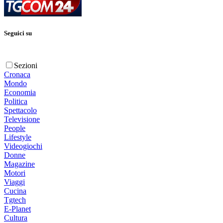
Seguici su
Sezioni
Cronaca
Mondo
Economia
Politica
Spettacolo
Televisione
People
Lifestyle
Videogiochi
Donne
Magazine
Motori
Viaggi
Cucina
Tgtech
E-Planet
Cultura