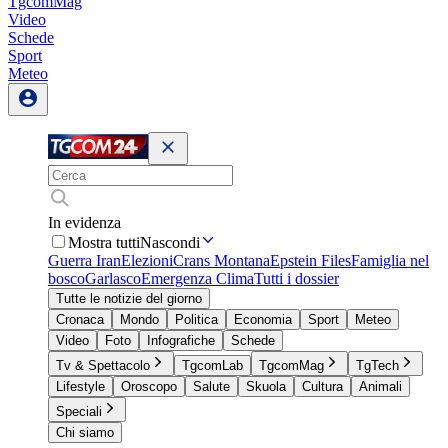
TgcomMag
Video
Schede
Sport
Meteo
In evidenza
Mostra tutti
Nascondi
Guerra Iran
Elezioni
Crans Montana
Epstein Files
Famiglia nel
bosco
Garlasco
Emergenza Clima
Tutti i dossier
Tutte le notizie del giorno
Cronaca
Mondo
Politica
Economia
Sport
Meteo
Video
Foto
Infografiche
Schede
Tv & Spettacolo
TgcomLab
TgcomMag
TgTech
Lifestyle
Oroscopo
Salute
Skuola
Cultura
Animali
Speciali
Chi siamo