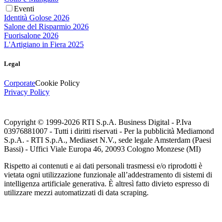
Eventi
Identità Golose 2026
Salone del Risparmio 2026
Fuorisalone 2026
L'Artigiano in Fiera 2025
Legal
Corporate
Cookie Policy
Privacy Policy
Copyright © 1999-
2026
RTI S.p.A. Business Digital - P.Iva
03976881007 - Tutti i diritti riservati - Per la pubblicità Mediamond
S.p.A. - RTI S.p.A., Mediaset N.V., sede legale Amsterdam (Paesi
Bassi) - Uffici Viale Europa 46, 20093 Cologno Monzese (MI)
Rispetto ai contenuti e ai dati personali trasmessi e/o riprodotti è
vietata ogni utilizzazione funzionale all’addestramento di sistemi di
intelligenza artificiale generativa. È altresì fatto divieto espresso di
utilizzare mezzi automatizzati di data scraping.