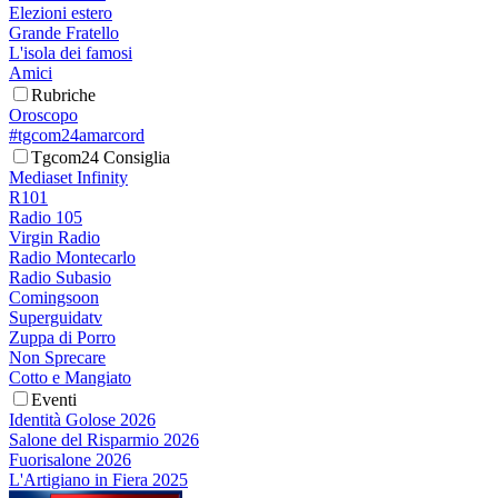
Elezioni estero
Grande Fratello
L'isola dei famosi
Amici
Rubriche
Oroscopo
#tgcom24amarcord
Tgcom24 Consiglia
Mediaset Infinity
R101
Radio 105
Virgin Radio
Radio Montecarlo
Radio Subasio
Comingsoon
Superguidatv
Zuppa di Porro
Non Sprecare
Cotto e Mangiato
Eventi
Identità Golose 2026
Salone del Risparmio 2026
Fuorisalone 2026
L'Artigiano in Fiera 2025