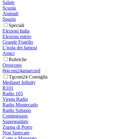
Salute
Scuola
Animali
Spazio
Speciali
Elezioni Italia
Elezioni estero
Grande Fratello
L'isola dei famosi
Amici
Rubriche
Oroscopo
#tgcom24amarcord
Tgcom24 Consiglia
Mediaset Infinity
R101
Radio 105
Virgin Radio
Radio Montecarlo
Radio Subasio
Comingsoon
Superguidatv
Zuppa di Porro
Non Sprecare
Cotto e Mangiato