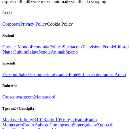
espresso di utilizzare mezzi automatizzati di data scraping.
Legal
Corporate
Privacy Policy
Cookie Policy
Sezioni
Cronaca
Mondo
Economia
Politica
Spettacolo
Televisione
People
Lifestyl
Planet
Cultura
Salute
Scuola
Animali
Spazio
Speciali
Elezioni Italia
Elezioni estero
Grande Fratello
L'isola dei famosi
Amici
Rubriche
Oroscopo
#tgcom24amarcord
Tgcom24 Consiglia
Mediaset Infinity
R101
Radio 105
Virgin Radio
Radio
Montecarlo
Radio Subasio
Comingsoon
Superguidatv
Zuppa di