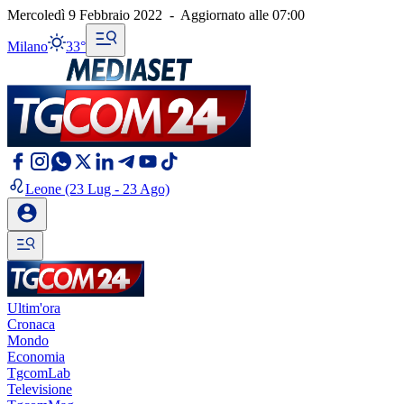
Mercoledì 9 Febbraio 2022
-
Aggiornato alle
07:00
Milano
33°
Leone
(23 Lug - 23 Ago)
Ultim'ora
Cronaca
Mondo
Economia
TgcomLab
Televisione