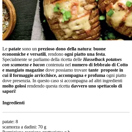
Le
patate
sono un
prezioso dono della natura
:
buone
economiche e versatili
, rendono
ogni piatto una festa
.
Specialmente se parliamo della ricetta delle
Hasselback potatoes
con scamorza e bacon
contenuta nel
numero di febbraio di Cotto
e mangiato magazine
dove possiamo trovare
tante
proposte in
cui il formaggio arricchisce, accompagna e profuma
ogni piatto
dove presenzia. In questo caso si accompagna ad altri ingredienti
molto golosi
rendendo questa ricetta
davvero uno spettacolo di
sapori
!
Ingredienti
patate: 8
scamorza a dadini: 70 g