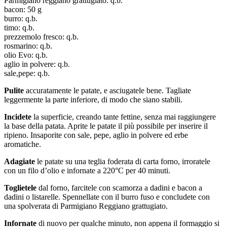
Parmigiano reggiano grattugiato: q.b.
bacon: 50 g
burro: q.b.
timo: q.b.
prezzemolo fresco: q.b.
rosmarino: q.b.
olio Evo: q.b.
aglio in polvere: q.b.
sale,pepe: q.b.
Pulite
accuratamente le patate, e asciugatele bene. Tagliate
leggermente la parte inferiore, di modo che siano stabili.
Incidete
la superficie, creando tante fettine, senza mai raggiungere
la base della patata. Aprite le patate il più possibile per inserire il
ripieno. Insaporite con sale, pepe, aglio in polvere ed erbe
aromatiche.
Adagiate
le patate su una teglia foderata di carta forno, irroratele
con un filo d’olio e infornate a 220°C per 40 minuti.
Toglietele
dal forno, farcitele con scamorza a dadini e bacon a
dadini o listarelle. Spennellate con il burro fuso e concludete con
una spolverata di Parmigiano Reggiano grattugiato.
Infornate
di nuovo per qualche minuto, non appena il formaggio si