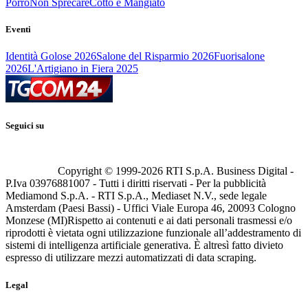
Porro
Non Sprecare
Cotto e Mangiato
Eventi
Identità Golose 2026
Salone del Risparmio 2026
Fuorisalone
2026
L'Artigiano in Fiera 2025
Seguici su
Copyright © 1999-
2026
RTI S.p.A. Business Digital -
P.Iva 03976881007 - Tutti i diritti riservati - Per la pubblicità
Mediamond S.p.A. - RTI S.p.A., Mediaset N.V., sede legale
Amsterdam (Paesi Bassi) - Uffici Viale Europa 46, 20093 Cologno
Monzese (MI)
Rispetto ai contenuti e ai dati personali trasmessi e/o
riprodotti è vietata ogni utilizzazione funzionale all’addestramento di
sistemi di intelligenza artificiale generativa. È altresì fatto divieto
espresso di utilizzare mezzi automatizzati di data scraping.
Legal