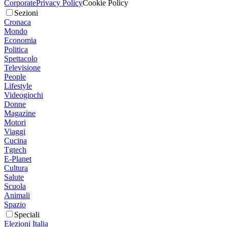
Corporate
Privacy Policy
Cookie Policy
Sezioni
Cronaca
Mondo
Economia
Politica
Spettacolo
Televisione
People
Lifestyle
Videogiochi
Donne
Magazine
Motori
Viaggi
Cucina
Tgtech
E-Planet
Cultura
Salute
Scuola
Animali
Spazio
Speciali
Elezioni Italia