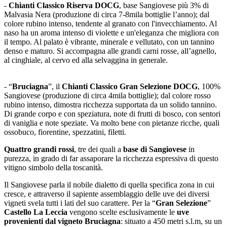
-
Chianti Classico Riserva DOCG
, base Sangiovese più 3% di
Malvasia Nera (produzione di circa 7-8mila bottiglie l’anno); dal
colore rubino intenso, tendente al granato con l'invecchiamento. Al
naso ha un aroma intenso di violette e un'eleganza che migliora con
il tempo. Al palato è vibrante, minerale e vellutato, con un tannino
denso e maturo. Si accompagna alle grandi carni rosse, all’agnello,
al cinghiale, al cervo ed alla selvaggina in generale.
- “
Bruciagna
”, il
Chianti Classico Gran Selezione DOCG
, 100%
Sangiovese (produzione di circa 4mila bottiglie); dal colore rosso
rubino intenso, dimostra ricchezza supportata da un solido tannino.
Di grande corpo e con speziatura, note di frutti di bosco, con sentori
di vaniglia e note speziate. Va molto bene con pietanze ricche, quali
ossobuco, fiorentine, spezzatini, filetti.
Quattro grandi rossi
, tre dei quali a
base di Sangiovese
in
purezza, in grado di far assaporare la ricchezza espressiva di questo
vitigno simbolo della toscanità.
Il Sangiovese parla il nobile dialetto di quella specifica zona in cui
cresce, e attraverso il sapiente assemblaggio delle uve dei diversi
vigneti svela tutti i lati del suo carattere. Per la “
Gran Selezione
”
Castello La Leccia
vengono scelte esclusivamente le
uve
provenienti dal vigneto Bruciagna
: situato a 450 metri s.l.m, su un