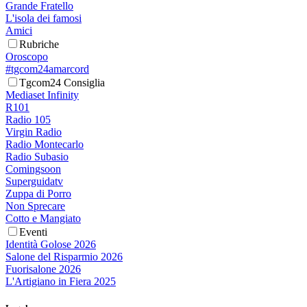
Grande Fratello
L'isola dei famosi
Amici
Rubriche
Oroscopo
#tgcom24amarcord
Tgcom24 Consiglia
Mediaset Infinity
R101
Radio 105
Virgin Radio
Radio Montecarlo
Radio Subasio
Comingsoon
Superguidatv
Zuppa di Porro
Non Sprecare
Cotto e Mangiato
Eventi
Identità Golose 2026
Salone del Risparmio 2026
Fuorisalone 2026
L'Artigiano in Fiera 2025