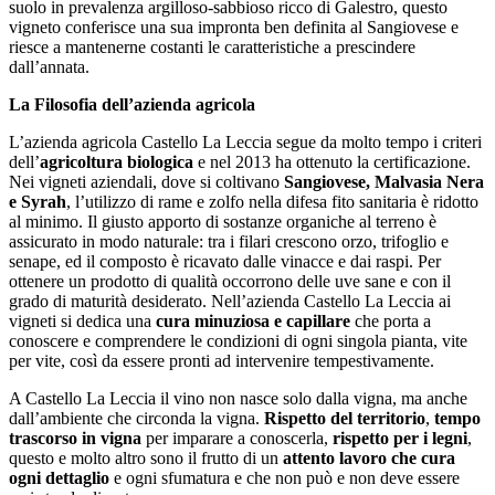
suolo in prevalenza argilloso-sabbioso ricco di Galestro, questo
vigneto conferisce una sua impronta ben definita al Sangiovese e
riesce a mantenerne costanti le caratteristiche a prescindere
dall’annata.
La Filosofia dell’azienda agricola
L’azienda agricola Castello La Leccia segue da molto tempo i criteri
dell’
agricoltura biologica
e nel 2013 ha ottenuto la certificazione.
Nei vigneti aziendali, dove si coltivano
Sangiovese, Malvasia Nera
e Syrah
, l’utilizzo di rame e zolfo nella difesa fito sanitaria è ridotto
al minimo. Il giusto apporto di sostanze organiche al terreno è
assicurato in modo naturale: tra i filari crescono orzo, trifoglio e
senape, ed il composto è ricavato dalle vinacce e dai raspi. Per
ottenere un prodotto di qualità occorrono delle uve sane e con il
grado di maturità desiderato. Nell’azienda Castello La Leccia ai
vigneti si dedica una
cura minuziosa e capillare
che porta a
conoscere e comprendere le condizioni di ogni singola pianta, vite
per vite, così da essere pronti ad intervenire tempestivamente.
A Castello La Leccia il vino non nasce solo dalla vigna, ma anche
dall’ambiente che circonda la vigna.
Rispetto del territorio
,
tempo
trascorso in vigna
per imparare a conoscerla,
rispetto per i legni
,
questo e molto altro sono il frutto di un
attento lavoro che cura
ogni dettaglio
e ogni sfumatura e che non può e non deve essere