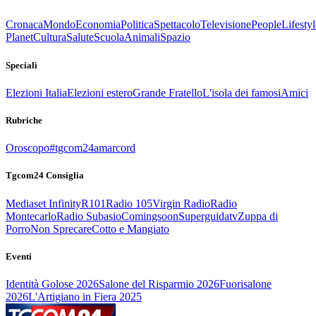
Cronaca
Mondo
Economia
Politica
Spettacolo
Televisione
People
Lifestyl
Planet
Cultura
Salute
Scuola
Animali
Spazio
Speciali
Elezioni Italia
Elezioni estero
Grande Fratello
L'isola dei famosi
Amici
Rubriche
Oroscopo
#tgcom24amarcord
Tgcom24 Consiglia
Mediaset Infinity
R101
Radio 105
Virgin Radio
Radio
Montecarlo
Radio Subasio
Comingsoon
Superguidatv
Zuppa di
Porro
Non Sprecare
Cotto e Mangiato
Eventi
Identità Golose 2026
Salone del Risparmio 2026
Fuorisalone
2026
L'Artigiano in Fiera 2025