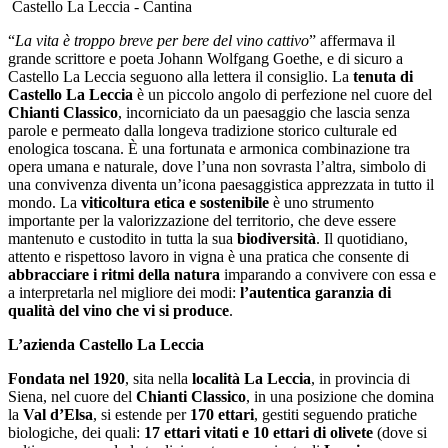
Castello La Leccia - Cantina
“
La vita è troppo breve per bere del vino cattivo
” affermava il
grande scrittore e poeta Johann Wolfgang Goethe, e di sicuro a
Castello La Leccia seguono alla lettera il consiglio. La
tenuta di
Castello La Leccia
è un piccolo angolo di perfezione nel cuore del
Chianti Classico
, incorniciato da un paesaggio che lascia senza
parole e permeato dalla longeva tradizione storico culturale ed
enologica toscana. È una fortunata e armonica combinazione tra
opera umana e naturale, dove l’una non sovrasta l’altra, simbolo di
una convivenza diventa un’icona paesaggistica apprezzata in tutto il
mondo. La
viticoltura etica e sostenibile
è uno strumento
importante per la valorizzazione del territorio, che deve essere
mantenuto e custodito in tutta la sua
biodiversità
. Il quotidiano,
attento e rispettoso lavoro in vigna è una pratica che consente di
abbracciare i ritmi della natura
imparando a convivere con essa e
a interpretarla nel migliore dei modi:
l’autentica garanzia di
qualità del vino che vi si produce
.
L’azienda Castello La Leccia
Fondata nel 1920
, sita nella
località La Leccia
, in provincia di
Siena, nel cuore del
Chianti Classico
, in una posizione che domina
la
Val d’Elsa
, si estende per
170 ettari
, gestiti seguendo pratiche
biologiche, dei quali:
17 ettari vitati e 10 ettari di olivete
(dove si