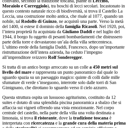
coltivano, secondo la tradizione toscana, piante di
Leccino,
Moraiolo e Correggiolo
), tra boschi di lecci secolari. Incastonato in
questo contesto naturale ricco di biodiversità, si trova il Castello La
Leccia, una costruzione molto antica, che risale al 1077, quando un
nobile, tal
Rodolfo di Guinzo
, ne acquistò una parte. Verso la metà
del 1400, si estese il dominio della
famiglia Ricasoli
. Nel 1920, poi,
l’intera proprietà fu acquistata da
Giuliano Daddi
e nel luglio del
1944, il borgo fu oggetto di pesanti bombardamenti che distrussero
parte della torre e devastarono un’ala della villa settecentesca.
L’ultimo erede della famiglia Daddi, Francesco, dopo un’importante
ristrutturazione dell’intera azienda, ha ceduto l’impegno
all’imprenditore svizzero
Rolf Sonderegger
.
Si tratta di un antico borgo arroccato su un colle
a 450 metri sul
livello del mare
e rappresenta un punto panoramico dal quale lo
sguardo spazia su un paesaggio magico: quinte di colli dalle mille
sfumature di verde s’inseguono, interrotte solo dalle torri di San
Gimignano, che dirottano lo sguardo verso il cielo azzurro.
Questa struttura ospita un lussuoso agriturismo, costituito da 12
suites e dotato di una splendida piscina panoramica a sbalzo che si
affaccia sui vigneti offrendo una vista emozionante. Nel corpo
centrale del castello, nella parte della villa una volta destinata a
limonaia, si trova
il ristorante
, dove la
tradizione toscana
è
interpretata con
ricercatezza
e la
grande cura della materia prima