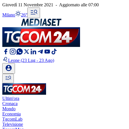
Giovedì 11 Novembre 2021
-
Aggiornato alle
07:00
Milano
26°
Leone
(23 Lug - 23 Ago)
Ultim'ora
Cronaca
Mondo
Economia
TgcomLab
Televisione