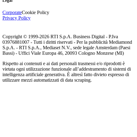
Legal
Corporate
Cookie Policy
Privacy Policy
Copyright © 1999-
2026
RTI S.p.A. Business Digital - P.Iva
03976881007 - Tutti i diritti riservati - Per la pubblicità Mediamond
S.p.A. - RTI S.p.A., Mediaset N.V., sede legale Amsterdam (Paesi
Bassi) - Uffici Viale Europa 46, 20093 Cologno Monzese (MI)
Rispetto ai contenuti e ai dati personali trasmessi e/o riprodotti è
vietata ogni utilizzazione funzionale all’addestramento di sistemi di
intelligenza artificiale generativa. È altresì fatto divieto espresso di
utilizzare mezzi automatizzati di data scraping.