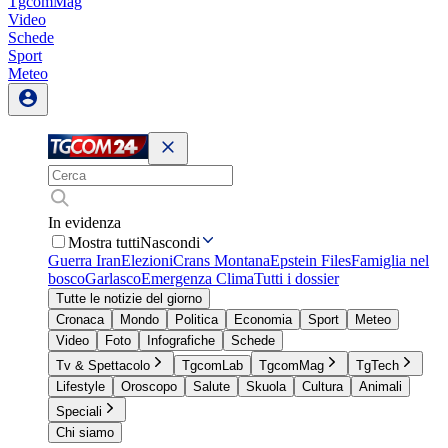
TgcomMag
Video
Schede
Sport
Meteo
In evidenza
Mostra tutti
Nascondi
Guerra Iran
Elezioni
Crans Montana
Epstein Files
Famiglia nel
bosco
Garlasco
Emergenza Clima
Tutti i dossier
Tutte le notizie del giorno
Cronaca
Mondo
Politica
Economia
Sport
Meteo
Video
Foto
Infografiche
Schede
Tv & Spettacolo
TgcomLab
TgcomMag
TgTech
Lifestyle
Oroscopo
Salute
Skuola
Cultura
Animali
Speciali
Chi siamo