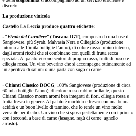
e della
stagionalità
si accompagnano ad un servizio efficiente e
discreto.
La produzione vinicola
Castello La Leccia produce quattro etichette
:
- “
Vivaio del Cavaliere
” (
Toscana IGT
), composto da una base di
Sangiovese, più Syrah, Malvasia Nera e Ciliegiolo (produzione
intorno alle 15mila bottiglie l’anno); di colore rosso rubino intenso,
dagli aromi ricchi che si combinano con quelli di frutta secca
speziata. Al palato vi sono sentori di prugna rossa, frutti di bosco e
ciliegia rossa. Un vino beverino che si accompagna ottimamente ad
un aperitivo di salumi o una pasta con sugo di carne.
-
Chianti Classico DOCG
, 100% Sangiovese (produzione di circa
60 mila bottiglie l’anno); di colore rosso rubino brillante, questo
Chianti Classico mostra aromi ben integrati di fiori, ciliegia rossa e
frutta fresca in genere. Al palato è morbido e fresco con una buona
acidità e un buon livello di tannino, che lo rende un vino molto
versatile per il cibo. Un vino che si sposa perfettamente con i primi o
con i secondi a base di carne (lasagne, ragù di carne, agnello
arrosto).