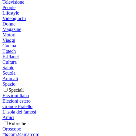
Televisione
People
Lifestyle
Videogiochi
Donne
Magazine
Motori
Viaggi
Cucina
Tgtech
E-Planet
Cultura
Salute
Scuola
Animali
Spazio
Speciali
Elezioni Italia
Elezioni estero
Grande Fratello
L'isola dei famosi
Amici
Rubriche
Oroscopo
#tgcom24amarcord