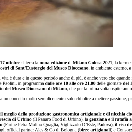
 17
ottobre
si terrà la
nona edizione
di
Milano Golosa 2021
, la kerme
ostri di Sant’Eustorgio del Museo Diocesano,
in ambiente esterno, 
a vita è dura e in questo periodo anche di più, è anche vero che quando s
de Paolini, in programma
dalle ore 10 alle ore 21.00
delle giornate
del 
gio del Museo Diocesano di Milano
, che per la prima volta ospiterann
 un concetto molto semplice: entra solo chi oltre a mettere passione, prof
a
il meglio della produzione gastronomica artigianale e di nicchia che 
rescia di Urbino
(Il Panaro Food di Urbino), la
genziana e il ratafià 
no
(Farine Petra Molino Quaglia, Vighizzolo D’Este, Padova),
il riso d
agli official partner Ales & Co di Bologna (
birre artigianali
) e Consor