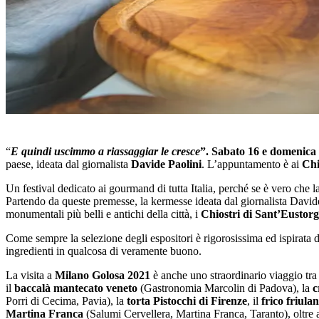
“
E quindi uscimmo a riassaggiar le cresce
”. Sabato 16 e domenica
paese, ideata dal giornalista
Davide Paolini
. L’appuntamento è ai
Chi
Un festival dedicato ai gourmand di tutta Italia, perché se è vero che l
Partendo da queste premesse, la kermesse ideata dal giornalista Davi
monumentali più belli e antichi della città, i
Chiostri di Sant’Eustor
Come sempre la selezione degli espositori è rigorosissima ed ispirata da
ingredienti in qualcosa di veramente buono.
La visita a
Milano Golosa 2021
è anche uno straordinario viaggio tr
il
baccalà mantecato veneto
(Gastronomia Marcolin di Padova), la
c
Porri di Cecima, Pavia), la
torta Pistocchi di Firenze
, il
frico friula
Martina Franca
(Salumi Cervellera, Martina Franca, Taranto), oltre 