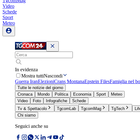
TgcomMag
Video
Schede
Sport
Meteo
In evidenza
Mostra tutti
Nascondi
Guerra Iran
Elezioni
Crans Montana
Epstein Files
Famiglia nel b
Tutte le notizie del giorno
Cronaca
Mondo
Politica
Economia
Sport
Meteo
Video
Foto
Infografiche
Schede
Tv & Spettacolo
TgcomLab
TgcomMag
TgTech
Lif
Chi siamo
Seguici anche su