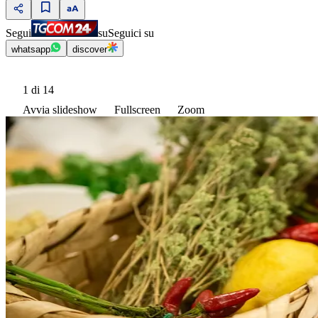
Segui
su
Seguici su
whatsapp
discover
1
di 14
Avvia slideshow
Fullscreen
Zoom