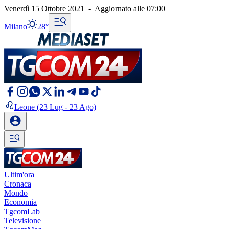
Venerdì 15 Ottobre 2021
-
Aggiornato alle
07:00
Milano
28°
Leone
(23 Lug - 23 Ago)
Ultim'ora
Cronaca
Mondo
Economia
TgcomLab
Televisione