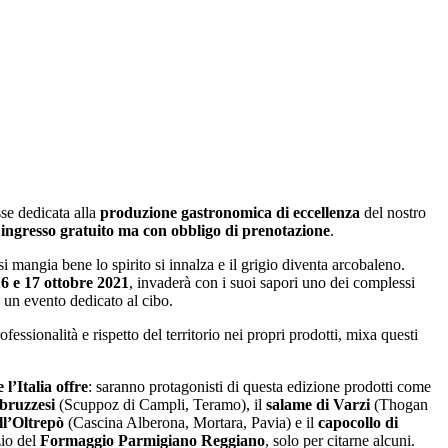
sse dedicata alla
produzione gastronomica di eccellenza
del nostro
a
ingresso gratuito ma con obbligo di prenotazione
.
i mangia bene lo spirito si innalza e il grigio diventa arcobaleno.
16 e 17 ottobre 2021
, invaderà con i suoi sapori uno dei complessi
o un evento dedicato al cibo.
essionalità e rispetto del territorio nei propri prodotti, mixa questi
l’Italia offre
: saranno protagonisti di questa edizione prodotti come
abruzzesi
(Scuppoz di Campli, Teramo), il
salame di Varzi
(Thogan
ell’Oltrepò
(Cascina Alberona, Mortara, Pavia) e il
capocollo di
zio del
Formaggio Parmigiano Reggiano
, solo per citarne alcuni.