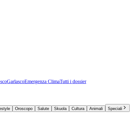
osco
Garlasco
Emergenza Clima
Tutti i dossier
estyle
Oroscopo
Salute
Skuola
Cultura
Animali
Speciali