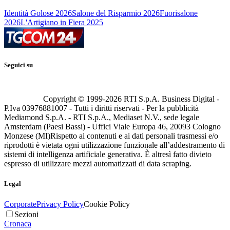
Identità Golose 2026
Salone del Risparmio 2026
Fuorisalone
2026
L'Artigiano in Fiera 2025
Seguici su
Copyright © 1999-
2026
RTI S.p.A. Business Digital -
P.Iva 03976881007 - Tutti i diritti riservati - Per la pubblicità
Mediamond S.p.A. - RTI S.p.A., Mediaset N.V., sede legale
Amsterdam (Paesi Bassi) - Uffici Viale Europa 46, 20093 Cologno
Monzese (MI)
Rispetto ai contenuti e ai dati personali trasmessi e/o
riprodotti è vietata ogni utilizzazione funzionale all’addestramento di
sistemi di intelligenza artificiale generativa. È altresì fatto divieto
espresso di utilizzare mezzi automatizzati di data scraping.
Legal
Corporate
Privacy Policy
Cookie Policy
Sezioni
Cronaca