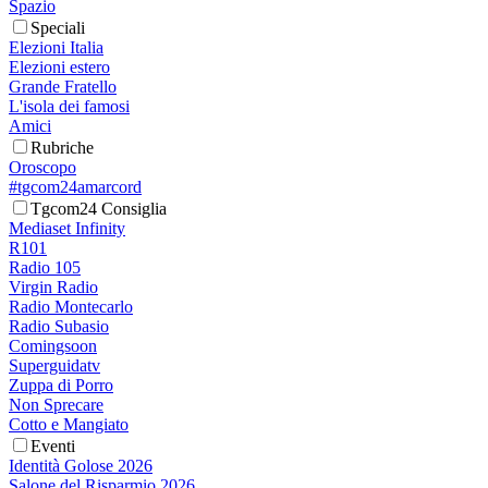
Spazio
Speciali
Elezioni Italia
Elezioni estero
Grande Fratello
L'isola dei famosi
Amici
Rubriche
Oroscopo
#tgcom24amarcord
Tgcom24 Consiglia
Mediaset Infinity
R101
Radio 105
Virgin Radio
Radio Montecarlo
Radio Subasio
Comingsoon
Superguidatv
Zuppa di Porro
Non Sprecare
Cotto e Mangiato
Eventi
Identità Golose 2026
Salone del Risparmio 2026