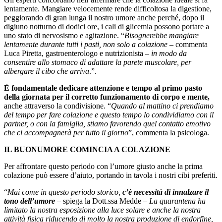
lentamente. Mangiare velocemente rende difficoltosa la digestione,
peggiorando di gran lunga il nostro umore anche perché, dopo il
digiuno notturno di dodici ore, i cali di glicemia possono portare a
uno stato di nervosismo e agitazione. “
Bisognerebbe mangiare
lentamente durante tutti i pasti, non solo a colazione
– commenta
Luca Piretta, gastroenterologo e nutrizionista –
in modo da
consentire allo stomaco di adattare la parete muscolare, per
albergare il cibo che arriva
.”.
È fondamentale dedicare attenzione e tempo al primo pasto
della giornata per il corretto funzionamento di corpo e mente,
anche attraverso la condivisione. “
Quando al mattino ci prendiamo
del tempo per fare colazione e questo tempo lo condividiamo con il
partner, o con la famiglia, stiamo favorendo quel contatto emotivo
che ci accompagnerà per tutto il giorno
”, commenta la psicologa.
IL BUONUMORE COMINCIA A COLAZIONE
Per affrontare questo periodo con l’umore giusto anche la prima
colazione può essere d’aiuto, portando in tavola i nostri cibi preferiti.
“
Mai come in questo periodo storico,
c’è necessità di innalzare il
tono dell’umore
– spiega la Dott.ssa Medde –
La quarantena ha
limitato la nostra esposizione alla luce solare e anche la nostra
attività fisica riducendo di molto la nostra produzione di endorfine,