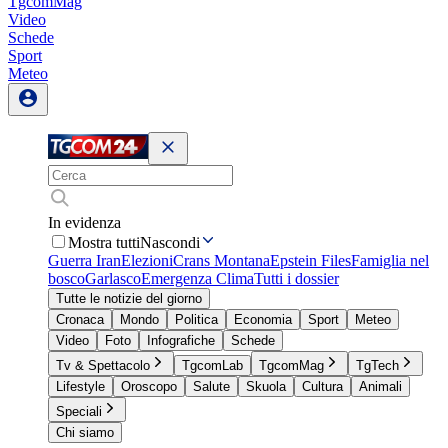
TgcomMag
Video
Schede
Sport
Meteo
In evidenza
Mostra tutti
Nascondi
Guerra Iran
Elezioni
Crans Montana
Epstein Files
Famiglia nel
bosco
Garlasco
Emergenza Clima
Tutti i dossier
Tutte le notizie del giorno
Cronaca
Mondo
Politica
Economia
Sport
Meteo
Video
Foto
Infografiche
Schede
Tv & Spettacolo
TgcomLab
TgcomMag
TgTech
Lifestyle
Oroscopo
Salute
Skuola
Cultura
Animali
Speciali
Chi siamo