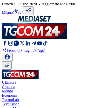
Lunedì 1 Giugno 2020
-
Aggiornato alle
07:00
Milano
32°
Leone
(23 Lug - 23 Ago)
Ultim'ora
Cronaca
Mondo
Economia
TgcomLab
Televisione