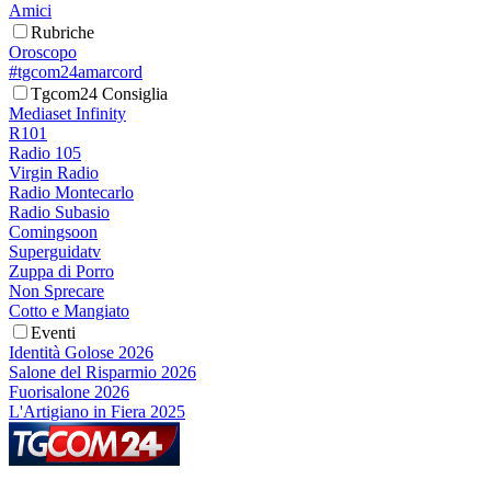
Amici
Rubriche
Oroscopo
#tgcom24amarcord
Tgcom24 Consiglia
Mediaset Infinity
R101
Radio 105
Virgin Radio
Radio Montecarlo
Radio Subasio
Comingsoon
Superguidatv
Zuppa di Porro
Non Sprecare
Cotto e Mangiato
Eventi
Identità Golose 2026
Salone del Risparmio 2026
Fuorisalone 2026
L'Artigiano in Fiera 2025