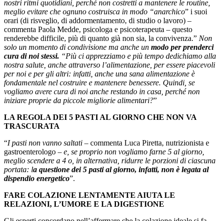
nostri ritmi quotidiani, perché non costretti a mantenere le routine,
meglio evitare che ognuno costruisca in modo “anarchico
” i suoi
orari (di risveglio, di addormentamento, di studio o lavoro) –
commenta Paola Medde, psicologa e psicoterapeuta – questo
renderebbe difficile, più di quanto già non sia, la convivenza.”
Non
solo un momento di condivisione ma anche un
modo per prenderci
cura di noi stessi.
“Più ci apprezziamo e più tempo dedichiamo alla
nostra salute, anche attraverso l’alimentazione, per essere piacevoli
per noi e per gli altri: infatti, anche una sana alimentazione è
fondamentale nel costruire e mantenere benessere. Quindi, se
vogliamo avere cura di noi anche restando in casa, perché non
iniziare proprie da piccole migliorie alimentari?
”
LA REGOLA DEI 5 PASTI AL GIORNO CHE NON VA
TRASCURATA
“
I pasti non vanno saltati
– commenta Luca Piretta, nutrizionista e
gastroenterologo –
e, se proprio non vogliamo farne 5 al giorno,
meglio scendere a 4 o, in alternativa, ridurre le porzioni di ciascuna
portata: l
a questione dei 5 pasti al giorno, infatti, non è legata al
dispendio energetico
”.
FARE COLAZIONE LENTAMENTE AIUTA LE
RELAZIONI, L’UMORE E LA DIGESTIONE
Gli esperti concordano nell’affermare che la colazione ideale si fa