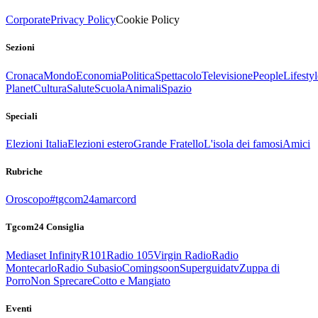
Corporate
Privacy Policy
Cookie Policy
Sezioni
Cronaca
Mondo
Economia
Politica
Spettacolo
Televisione
People
Lifestyl
Planet
Cultura
Salute
Scuola
Animali
Spazio
Speciali
Elezioni Italia
Elezioni estero
Grande Fratello
L'isola dei famosi
Amici
Rubriche
Oroscopo
#tgcom24amarcord
Tgcom24 Consiglia
Mediaset Infinity
R101
Radio 105
Virgin Radio
Radio
Montecarlo
Radio Subasio
Comingsoon
Superguidatv
Zuppa di
Porro
Non Sprecare
Cotto e Mangiato
Eventi