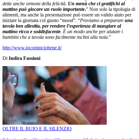
dette anche ormoni della felicità.
Un menù che ci gratifichi al
mattino può giocare un ruolo importante
.
” Non solo la tipologia di
alimenti, ma anche la presentazione può essere un valido aiuto per
iniziare la giornata col giusto “mood”. “
Proviamo a preparare
una
tavola ben allestita, per rendere l’esperienza di mangiare al
mattino ricca e soddisfacente
. È un modo anche per aiutare i
bambini che a tavola sono facilmente inclini alla noia
.”
http://www.iocominciobene.it/
Di
Indira Fassioni
OLTRE IL BUIO E IL SILENZIO