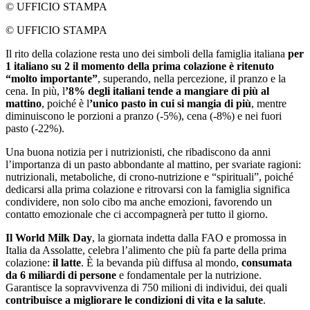
© UFFICIO STAMPA
© UFFICIO STAMPA
Il rito della colazione resta uno dei simboli della famiglia italiana
per
1 italiano su 2 il momento della prima colazione è ritenuto
“molto importante”
, superando, nella percezione, il pranzo e la
cena. In più, l
’8% degli italiani tende a mangiare di più al
mattino
, poiché è l
’unico pasto in cui si mangia di più
, mentre
diminuiscono le porzioni a pranzo (-5%), cena (-8%) e nei fuori
pasto (-22%).
Una buona notizia per i nutrizionisti, che ribadiscono da anni
l’importanza di un pasto abbondante al mattino, per svariate ragioni:
nutrizionali, metaboliche, di crono-nutrizione e “spirituali”, poiché
dedicarsi alla prima colazione e ritrovarsi con la famiglia significa
condividere, non solo cibo ma anche emozioni, favorendo un
contatto emozionale che ci accompagnerà per tutto il giorno.
Il World Milk Day
, la giornata indetta dalla FAO e promossa in
Italia da Assolatte, celebra l’alimento che più fa parte della prima
colazione:
il latte
. È la bevanda più diffusa al mondo,
consumata
da 6 miliardi di persone
e fondamentale per la nutrizione.
Garantisce la sopravvivenza di 750 milioni di individui, dei quali
contribuisce a migliorare le condizioni di vita e la salute
.