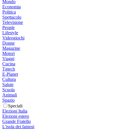
Mondo
Economia
Politica
Spettacolo
Televisione
People
Lifestyle
Videogiochi
Donne
Magazine
Motori
Viaggi
Cucina
Tgtech
E-Planet
Cultura
Salute
Scuola
Animali
Spazio
Speciali
Elezioni Italia
Elezioni estero
Grande Fratello
L'isola dei famosi