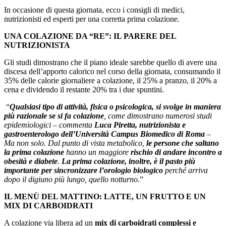
In occasione di questa giornata, ecco i consigli di medici,
nutrizionisti ed esperti per una corretta prima colazione.
UNA COLAZIONE DA “RE”: IL PARERE DEL
NUTRIZIONISTA
Gli studi dimostrano che il piano ideale sarebbe quello di avere una
discesa dell’apporto calorico nel corso della giornata, consumando il
35% delle calorie giornaliere a colazione, il 25% a pranzo, il 20% a
cena e dividendo il restante 20% tra i due spuntini.
“
Qualsiasi tipo di attività, fisica o psicologica, si svolge in maniera
più razionale se si fa colazione
, come dimostrano numerosi studi
epidemiologici – commenta
Luca Piretta, nutrizionista e
gastroenterologo dell’Università Campus Biomedico di Roma
–
Ma non solo. Dal punto di vista metabolico,
le persone che saltano
la prima colazione
hanno un maggiore
rischio di andare incontro a
obesità e diabete
.
La prima colazione, inoltre, è il pasto più
importante per sincronizzare l’orologio biologico
perché arriva
dopo il digiuno più lungo, quello notturno
.”
IL MENÙ DEL MATTINO: LATTE, UN FRUTTO E UN
MIX DI CARBOIDRATI
A colazione via libera ad un
mix di carboidrati
complessi e