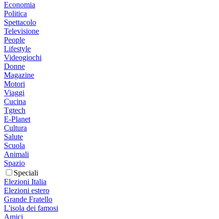
Economia
Politica
Spettacolo
Televisione
People
Lifestyle
Videogiochi
Donne
Magazine
Motori
Viaggi
Cucina
Tgtech
E-Planet
Cultura
Salute
Scuola
Animali
Spazio
Speciali
Elezioni Italia
Elezioni estero
Grande Fratello
L'isola dei famosi
Amici