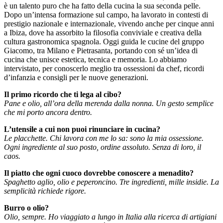
è un talento puro che ha fatto della cucina la sua seconda pelle.
Dopo un’intensa formazione sul campo, ha lavorato in contesti di
prestigio nazionale e internazionale, vivendo anche per cinque anni
a Ibiza, dove ha assorbito la filosofia conviviale e creativa della
cultura gastronomica spagnola. Oggi guida le cucine del gruppo
Giacomo, tra Milano e Pietrasanta, portando con sé un’idea di
cucina che unisce estetica, tecnica e memoria. Lo abbiamo
intervistato, per conoscerlo meglio tra ossessioni da chef, ricordi
d’infanzia e consigli per le nuove generazioni.
Il primo ricordo che ti lega al cibo?
Pane e olio, all’ora della merenda dalla nonna. Un gesto semplice
che mi porto ancora dentro.
L’utensile a cui non puoi rinunciare in cucina?
Le placchette. Chi lavora con me lo sa: sono la mia ossessione.
Ogni ingrediente al suo posto, ordine assoluto. Senza di loro, il
caos.
Il piatto che ogni cuoco dovrebbe conoscere a menadito?
Spaghetto aglio, olio e peperoncino. Tre ingredienti, mille insidie. La
semplicità richiede rigore.
Burro o olio?
Olio, sempre. Ho viaggiato a lungo in Italia alla ricerca di artigiani