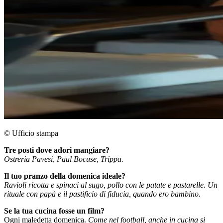
© Ufficio stampa
Tre posti dove adori mangiare?
Ostreria Pavesi, Paul Bocuse, Trippa.
Il tuo pranzo della domenica ideale?
Ravioli ricotta e spinaci al sugo, pollo con le patate e pastarelle. Un
rituale con papà e il pastificio di fiducia, quando ero bambino.
Se la tua cucina fosse un film?
Ogni maledetta domenica.
Come nel football, anche in cucina si