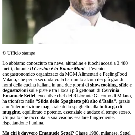
© Ufficio stampa
Lo abbiamo conosciuto tra neve, altitudine e fuochi accesi a 3.480
metri, durante
Il Cervino è in Buone Mani
—l’evento
enogastronomico organizzato da MGM Alimentari e FeelingFood
Milano, che per la seconda volta ha riunito alcuni dei più grandi
nomi della cucina italiana in una due giorni di
showcooking
,
sfide e
degustazioni
sulle piste e tra i locali più gettonati di
Cervinia
.
Emanuele Settel
, executive chef del Ristorante Giacomo di Milano,
ha trionfato nella
“Sfida dello Spaghetto più alto d’Italia”,
grazie
a un’interpretazione magistrale dello spaghetto alla
bottarga di
muggine,
equilibrato e potente, essenziale e audace al tempo stesso.
Un piatto che racconta la sua visione: esaltare l’ingrediente,
rispettandone l’anima.
Ma chi è davvero Emanuele Settel?
Classe 1988, milanese, Settel