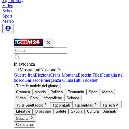
TgcomMag
Video
Schede
Sport
Meteo
In evidenza
Mostra tutti
Nascondi
Guerra Iran
Elezioni
Crans Montana
Epstein Files
Famiglia nel
bosco
Garlasco
Emergenza Clima
Tutti i dossier
Tutte le notizie del giorno
Cronaca
Mondo
Politica
Economia
Sport
Meteo
Video
Foto
Infografiche
Schede
Tv & Spettacolo
TgcomLab
TgcomMag
TgTech
Lifestyle
Oroscopo
Salute
Skuola
Cultura
Animali
Speciali
Chi siamo