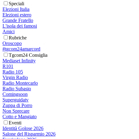
Speciali
Elezioni Italia
Elezioni estero
Grande Fratello
L'isola dei famosi
Amici
Rubriche
Oroscopo
#tgcom24amarcord
Tgcom24 Consiglia
Mediaset Infinity
R101
Radio 105
Virgin Radio
Radio Montecarlo
Radio Subasio
Comingsoon
Superguidatv
Zuppa di Porro
Non Sprecare
Cotto e Mangiato
Eventi
Identità Golose 2026
Salone del Risparmio 2026