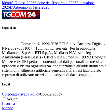
Identità Golose 2026
Salone del Risparmio 2026
Fuorisalone
2026
L'Artigiano in Fiera 2025
Seguici su
Copyright © 1999-
2026
RTI S.p.A. Business Digital -
P.Iva 03976881007 - Tutti i diritti riservati - Per la pubblicità
Mediamond S.p.A. - RTI S.p.A., Mediaset N.V., sede legale
Amsterdam (Paesi Bassi) - Uffici Viale Europa 46, 20093 Cologno
Monzese (MI)
Rispetto ai contenuti e ai dati personali trasmessi e/o
riprodotti è vietata ogni utilizzazione funzionale all’addestramento di
sistemi di intelligenza artificiale generativa. È altresì fatto divieto
espresso di utilizzare mezzi automatizzati di data scraping.
Legal
Corporate
Privacy Policy
Cookie Policy
Sezioni
Cronaca
Mondo