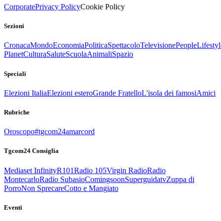
Corporate
Privacy Policy
Cookie Policy
Sezioni
Cronaca
Mondo
Economia
Politica
Spettacolo
Televisione
People
Lifestyl
Planet
Cultura
Salute
Scuola
Animali
Spazio
Speciali
Elezioni Italia
Elezioni estero
Grande Fratello
L'isola dei famosi
Amici
Rubriche
Oroscopo
#tgcom24amarcord
Tgcom24 Consiglia
Mediaset Infinity
R101
Radio 105
Virgin Radio
Radio
Montecarlo
Radio Subasio
Comingsoon
Superguidatv
Zuppa di
Porro
Non Sprecare
Cotto e Mangiato
Eventi