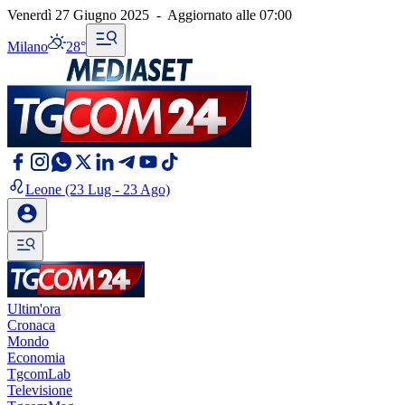
Venerdì 27 Giugno 2025
-
Aggiornato alle
07:00
Milano
28°
Leone
(23 Lug - 23 Ago)
Ultim'ora
Cronaca
Mondo
Economia
TgcomLab
Televisione