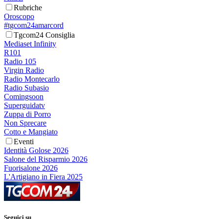
Rubriche
Oroscopo
#tgcom24amarcord
Tgcom24 Consiglia
Mediaset Infinity
R101
Radio 105
Virgin Radio
Radio Montecarlo
Radio Subasio
Comingsoon
Superguidatv
Zuppa di Porro
Non Sprecare
Cotto e Mangiato
Eventi
Identità Golose 2026
Salone del Risparmio 2026
Fuorisalone 2026
L'Artigiano in Fiera 2025
Seguici su