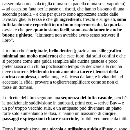
casseruola o una sola teglia o una sola padella o una sola vaporiera)
– ad eccezion fatta per le paste e i risotti, che hanno bisogno di una
seconda pentola – e che per questo sono apprezzate anche dalle
lavastoviglie; la
terza
è che gli
ingredienti
, freschi e surgelati,
sono
tutti facilmente reperibili in un buon supermercato
; la
quarta
,
ovvia, è che
per quanto siano facili
,
sono assolutamente anche
buone e ghiotte
, “altrimenti non avrebbe avuto senso scrivere il
libro”.
Un libro che è
originale
,
bello dentro
(grazie a uno
stile grafico
minimal ma molto moderno
) che esce fuori dai soliti confini e che
si propone come una guida semplice alla cucina gustosa e poco
pretenziosa a cui chi ha pochissimo tempo da dedicare alla cucina
deve ricorrere.
Mettendo ironicamente a tacere i teorici della
cucina complessa
, quella lunga e faticosa da fare, e invitandoli ad
accettare la sfida: provare a togliere/semplificare come se non ci
fosse un domani.
Le ricette del libro seguono una
sequenza del tutto casuale
, perché
la tradizionale suddivisione in antipasti, primi ecc. – scrive Bay – è
un po’ troppo vecchio stile, e un antipasto può diventare un piatto
forte solo aumentando le dosi. E hanno un massimo di
cinque
passaggi
e
spiegazioni chiare e succinte
, fruibili veramente da tutti.
Dopo l’introduzione, una
piccola e utilissima guida all’uso
: ci sono