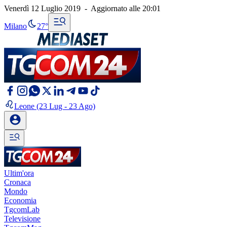
Venerdì 12 Luglio 2019
-
Aggiornato alle
20:01
Milano
27°
Leone
(23 Lug - 23 Ago)
Ultim'ora
Cronaca
Mondo
Economia
TgcomLab
Televisione