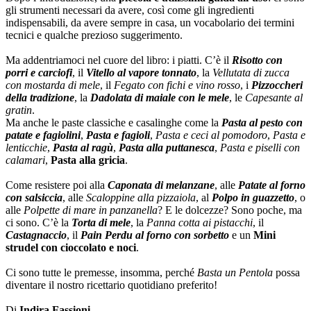
gli strumenti necessari da avere, così come gli ingredienti
indispensabili, da avere sempre in casa, un vocabolario dei termini
tecnici e qualche prezioso suggerimento.
Ma addentriamoci nel cuore del libro: i piatti. C’è il
Risotto con
porri e carciofi
, il
Vitello al vapore tonnato
, la
Vellutata di zucca
con mostarda di mele
, il
Fegato con fichi e vino rosso
, i
Pizzoccheri
della tradizione
, la
Dadolata di maiale con le mele
, le
Capesante al
gratin
.
Ma anche le paste classiche e casalinghe come la
Pasta al pesto con
patate e fagiolini
,
Pasta e fagioli
,
Pasta e ceci al pomodoro
,
Pasta e
lenticchie
,
Pasta al ragù
,
Pasta alla puttanesca
,
Pasta e piselli con
calamari
,
Pasta alla gricia
.
Come resistere poi alla
Caponata di melanzane
, alle
Patate al forno
con salsiccia
, alle
Scaloppine alla pizzaiola
, al
Polpo in guazzetto
, o
alle
Polpette di mare in panzanella
? E le dolcezze? Sono poche, ma
ci sono. C’è la
Torta di mele
, la
Panna cotta ai pistacchi
, il
Castagnaccio
, il
Pain Perdu
al forno con sorbetto
e un
Mini
strudel con cioccolato e noci
.
Ci sono tutte le premesse, insomma, perché
Basta un Pentola
possa
diventare il nostro ricettario quotidiano preferito!
Di
Indira Fassioni