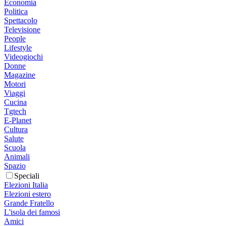
Economia
Politica
Spettacolo
Televisione
People
Lifestyle
Videogiochi
Donne
Magazine
Motori
Viaggi
Cucina
Tgtech
E-Planet
Cultura
Salute
Scuola
Animali
Spazio
Speciali
Elezioni Italia
Elezioni estero
Grande Fratello
L'isola dei famosi
Amici