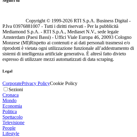
Seguici su
Copyright © 1999-
2026
RTI S.p.A. Business Digital -
P.Iva 03976881007 - Tutti i diritti riservati - Per la pubblicità
Mediamond S.p.A. - RTI S.p.A., Mediaset N.V., sede legale
Amsterdam (Paesi Bassi) - Uffici Viale Europa 46, 20093 Cologno
Monzese (MI)
Rispetto ai contenuti e ai dati personali trasmessi e/o
riprodotti è vietata ogni utilizzazione funzionale all’addestramento di
sistemi di intelligenza artificiale generativa. È altresì fatto divieto
espresso di utilizzare mezzi automatizzati di data scraping.
Legal
Corporate
Privacy Policy
Cookie Policy
Sezioni
Cronaca
Mondo
Economia
Politica
Spettacolo
Televisione
People
Lifestyle