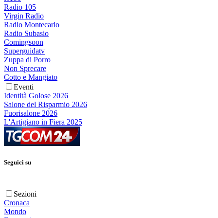
Radio 105
Virgin Radio
Radio Montecarlo
Radio Subasio
Comingsoon
Superguidatv
Zuppa di Porro
Non Sprecare
Cotto e Mangiato
Eventi
Identità Golose 2026
Salone del Risparmio 2026
Fuorisalone 2026
L'Artigiano in Fiera 2025
Seguici su
Sezioni
Cronaca
Mondo