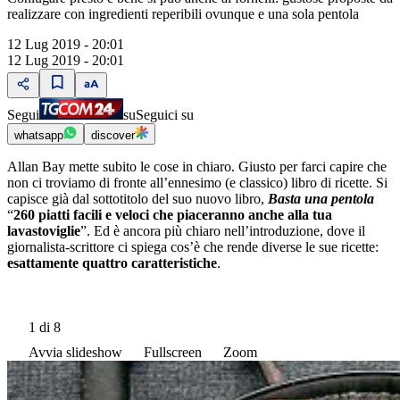
realizzare con ingredienti reperibili ovunque e una sola pentola
12 Lug 2019 - 20:01
12 Lug 2019 - 20:01
Segui
su
Seguici su
whatsapp
discover
Allan Bay mette subito le cose in chiaro. Giusto per farci capire che
non ci troviamo di fronte all’ennesimo (e classico) libro di ricette. Si
capisce già dal sottotitolo del suo nuovo libro,
Basta una pentola
“
260 piatti facili e veloci che piaceranno anche alla tua
lavastoviglie
”. Ed è ancora più chiaro nell’introduzione, dove il
giornalista-scrittore ci spiega cos’è che rende diverse le sue ricette:
esattamente quattro caratteristiche
.
1
di 8
Avvia slideshow
Fullscreen
Zoom