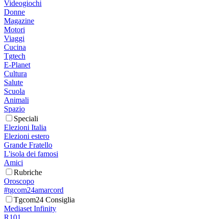
Videogiochi
Donne
Magazine
Motori
Viaggi
Cucina
Tgtech
E-Planet
Cultura
Salute
Scuola
Animali
Spazio
Speciali
Elezioni Italia
Elezioni estero
Grande Fratello
L'isola dei famosi
Amici
Rubriche
Oroscopo
#tgcom24amarcord
Tgcom24 Consiglia
Mediaset Infinity
R101