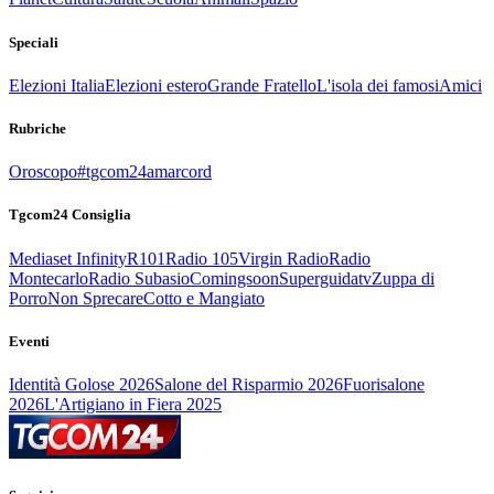
Speciali
Elezioni Italia
Elezioni estero
Grande Fratello
L'isola dei famosi
Amici
Rubriche
Oroscopo
#tgcom24amarcord
Tgcom24 Consiglia
Mediaset Infinity
R101
Radio 105
Virgin Radio
Radio
Montecarlo
Radio Subasio
Comingsoon
Superguidatv
Zuppa di
Porro
Non Sprecare
Cotto e Mangiato
Eventi
Identità Golose 2026
Salone del Risparmio 2026
Fuorisalone
2026
L'Artigiano in Fiera 2025