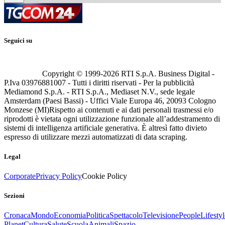
Seguici su
Copyright © 1999-
2026
RTI S.p.A. Business Digital -
P.Iva 03976881007 - Tutti i diritti riservati - Per la pubblicità
Mediamond S.p.A. - RTI S.p.A., Mediaset N.V., sede legale
Amsterdam (Paesi Bassi) - Uffici Viale Europa 46, 20093 Cologno
Monzese (MI)
Rispetto ai contenuti e ai dati personali trasmessi e/o
riprodotti è vietata ogni utilizzazione funzionale all’addestramento di
sistemi di intelligenza artificiale generativa. È altresì fatto divieto
espresso di utilizzare mezzi automatizzati di data scraping.
Legal
Corporate
Privacy Policy
Cookie Policy
Sezioni
Cronaca
Mondo
Economia
Politica
Spettacolo
Televisione
People
Lifestyl
Planet
Cultura
Salute
Scuola
Animali
Spazio