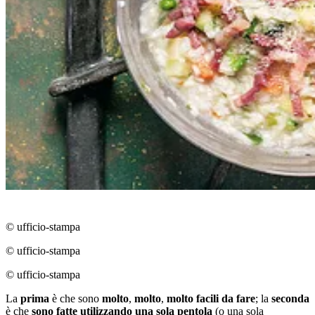
© ufficio-stampa
© ufficio-stampa
© ufficio-stampa
La
prima
è che sono
molto
,
molto
,
molto
facili da fare
; la
seconda
è che
sono fatte utilizzando una sola pentola
(o una sola