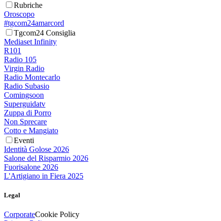
Rubriche
Oroscopo
#tgcom24amarcord
Tgcom24 Consiglia
Mediaset Infinity
R101
Radio 105
Virgin Radio
Radio Montecarlo
Radio Subasio
Comingsoon
Superguidatv
Zuppa di Porro
Non Sprecare
Cotto e Mangiato
Eventi
Identità Golose 2026
Salone del Risparmio 2026
Fuorisalone 2026
L'Artigiano in Fiera 2025
Legal
Corporate
Cookie Policy