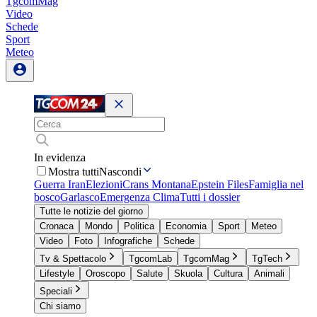
TgcomMag
Video
Schede
Sport
Meteo
In evidenza
Mostra tutti
Nascondi
Guerra Iran
Elezioni
Crans Montana
Epstein Files
Famiglia nel
bosco
Garlasco
Emergenza Clima
Tutti i dossier
Tutte le notizie del giorno
Cronaca
Mondo
Politica
Economia
Sport
Meteo
Video
Foto
Infografiche
Schede
Tv & Spettacolo
TgcomLab
TgcomMag
TgTech
Lifestyle
Oroscopo
Salute
Skuola
Cultura
Animali
Speciali
Chi siamo