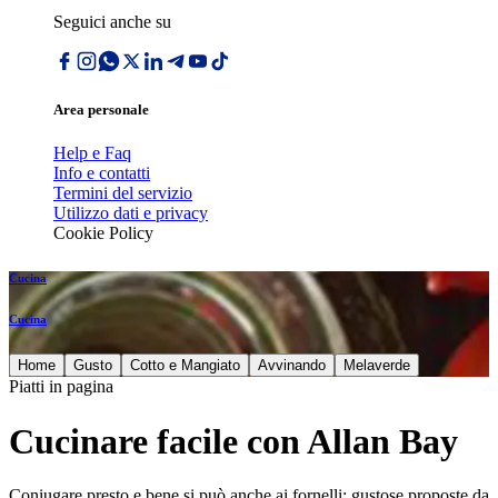
Seguici anche su
Area personale
Help e Faq
Info e contatti
Termini del servizio
Utilizzo dati e privacy
Cookie Policy
Cucina
Cucina
Home
Gusto
Cotto e Mangiato
Avvinando
Melaverde
Piatti in pagina
Cucinare facile con Allan Bay
Coniugare presto e bene si può anche ai fornelli: gustose proposte da