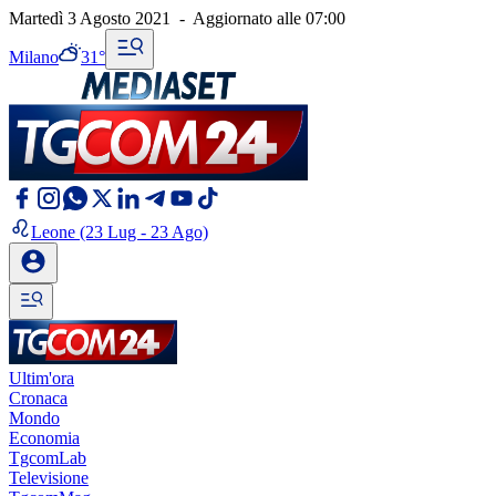
Martedì 3 Agosto 2021
-
Aggiornato alle
07:00
Milano
31°
Leone
(23 Lug - 23 Ago)
Ultim'ora
Cronaca
Mondo
Economia
TgcomLab
Televisione