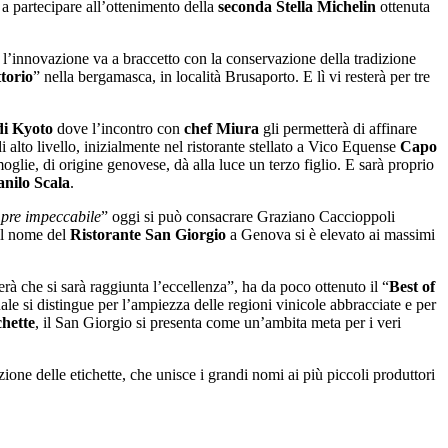
 a partecipare all’ottenimento della
seconda Stella Michelin
ottenuta
 l’innovazione va a braccetto con la conservazione della tradizione
torio
” nella bergamasca, in località Brusaporto. E lì vi resterà per tre
i Kyoto
dove l’incontro con
chef Miura
gli permetterà di affinare
 alto livello, inizialmente nel ristorante stellato a Vico Equense
Capo
oglie, di origine genovese, dà alla luce un terzo figlio. E sarà proprio
nilo Scala
.
mpre impeccabile
” oggi si può consacrare Graziano Caccioppoli
 il nome del
Ristorante San Giorgio
a Genova si è elevato ai massimi
herà che si sarà raggiunta l’eccellenza”, ha da poco ottenuto il “
Best of
uale si distingue per l’ampiezza delle regioni vinicole abbracciate e per
chette
, il San Giorgio si presenta come un’ambita meta per i veri
one delle etichette, che unisce i grandi nomi ai più piccoli produttori