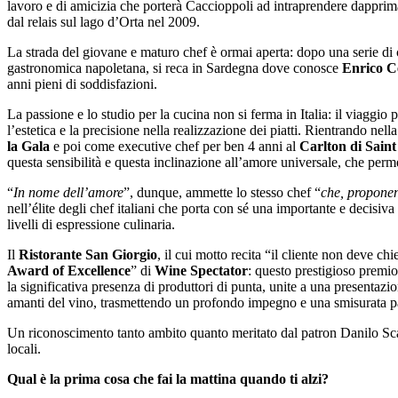
lavoro e di amicizia che porterà Caccioppoli ad intraprendere dapprim
dal relais sul lago d’Orta nel 2009.
La strada del giovane e maturo chef è ormai aperta: dopo una serie di 
gastronomica napoletana, si reca in Sardegna dove conosce
Enrico 
anni pieni di soddisfazioni.
La passione e lo studio per la cucina non si ferma in Italia: il viaggi
l’estetica e la precisione nella realizzazione dei piatti. Rientrando n
la Gala
e poi come executive chef per ben 4 anni al
Carlton di Saint
questa sensibilità e questa inclinazione all’amore universale, che perme
“
In nome dell’amore
”, dunque, ammette lo stesso chef “
che, proponen
nell’élite degli chef italiani che porta con sé una importante e decisiva
livelli di espressione culinaria.
Il
Ristorante San Giorgio
, il cui motto recita “il cliente non deve ch
Award of Excellence
” di
Wine Spectator
: questo prestigioso premio
la significativa presenza di produttori di punta, unite a una presentazi
amanti del vino, trasmettendo un profondo impegno e una smisurata pass
Un riconoscimento tanto ambito quanto meritato dal patron Danilo Scala,
locali.
Qual è la prima cosa che fai la mattina quando ti alzi?