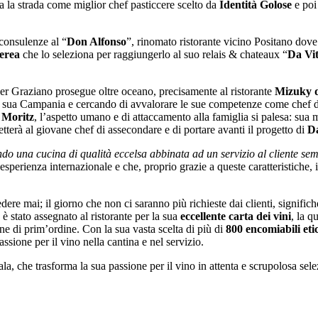
a la strada come miglior chef pasticcere scelto da
Identità Golose
e poi
consulenze al “
Don Alfonso
”, rinomato ristorante vicino Positano dove
Cerea
che lo seleziona per raggiungerlo al suo relais & chateaux “
Da Vit
o per Graziano prosegue oltre oceano, precisamente al ristorante
Mizuky d
ella sua Campania e cercando di avvalorare le sue competenze come chef di
 Moritz
, l’aspetto umano e di attaccamento alla famiglia si palesa: sua m
tterà al giovane chef di assecondare e di portare avanti il progetto di
Da
do una cucina di qualità eccelsa abbinata ad un servizio al cliente se
 esperienza internazionale e che, proprio grazie a queste caratteristiche,
iedere mai; il giorno che non ci saranno più richieste dai clienti, signific
 è stato assegnato al ristorante per la sua
eccellente carta dei vini
, la q
one di prim’ordine. Con la sua vasta scelta di più di
800 encomiabili eti
ione per il vino nella cantina e nel servizio.
 che trasforma la sua passione per il vino in attenta e scrupolosa selezi