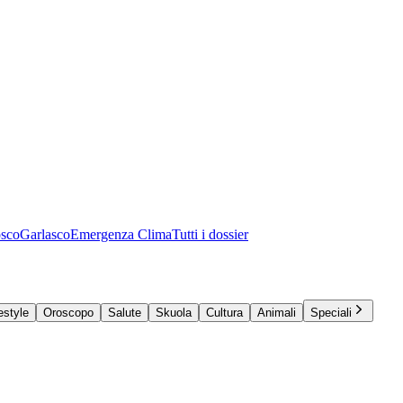
osco
Garlasco
Emergenza Clima
Tutti i dossier
estyle
Oroscopo
Salute
Skuola
Cultura
Animali
Speciali