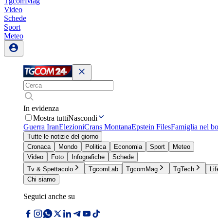
TgcomMag
Video
Schede
Sport
Meteo
In evidenza
Mostra tutti
Nascondi
Guerra Iran
Elezioni
Crans Montana
Epstein Files
Famiglia nel b
Tutte le notizie del giorno
Cronaca
Mondo
Politica
Economia
Sport
Meteo
Video
Foto
Infografiche
Schede
Tv & Spettacolo
TgcomLab
TgcomMag
TgTech
Lif
Chi siamo
Seguici anche su