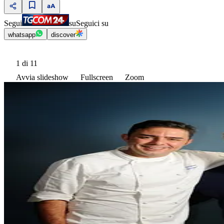
Segui
su
Seguici su
whatsapp
discover
1
di 11
Avvia slideshow
Fullscreen
Zoom