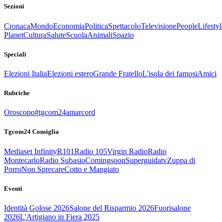
Sezioni
Cronaca
Mondo
Economia
Politica
Spettacolo
Televisione
People
Lifestyl
Planet
Cultura
Salute
Scuola
Animali
Spazio
Speciali
Elezioni Italia
Elezioni estero
Grande Fratello
L'isola dei famosi
Amici
Rubriche
Oroscopo
#tgcom24amarcord
Tgcom24 Consiglia
Mediaset Infinity
R101
Radio 105
Virgin Radio
Radio
Montecarlo
Radio Subasio
Comingsoon
Superguidatv
Zuppa di
Porro
Non Sprecare
Cotto e Mangiato
Eventi
Identità Golose 2026
Salone del Risparmio 2026
Fuorisalone
2026
L'Artigiano in Fiera 2025