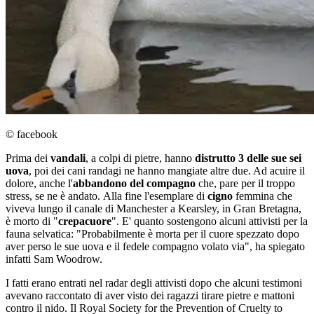
© facebook
Prima dei
vandali
, a colpi di pietre, hanno
distrutto 3 delle sue sei
uova
, poi dei cani randagi ne hanno mangiate altre due. Ad acuire il
dolore, anche l'
abbandono del compagno
che, pare per il troppo
stress, se ne è andato. Alla fine l'esemplare di
cigno
femmina che
viveva lungo il canale di Manchester a Kearsley, in Gran Bretagna,
è morto di "
crepacuore
". E' quanto sostengono alcuni attivisti per la
fauna selvatica: "Probabilmente è morta per il cuore spezzato dopo
aver perso le sue uova e il fedele compagno volato via", ha spiegato
infatti Sam Woodrow.
I fatti erano entrati nel radar degli attivisti dopo che alcuni testimoni
avevano raccontato di aver visto dei ragazzi tirare pietre e mattoni
contro il nido. Il Royal Society for the Prevention of Cruelty to