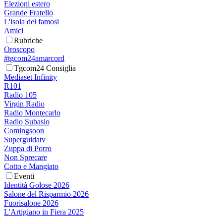
Elezioni estero
Grande Fratello
L'isola dei famosi
Amici
Rubriche
Oroscopo
#tgcom24amarcord
Tgcom24 Consiglia
Mediaset Infinity
R101
Radio 105
Virgin Radio
Radio Montecarlo
Radio Subasio
Comingsoon
Superguidatv
Zuppa di Porro
Non Sprecare
Cotto e Mangiato
Eventi
Identità Golose 2026
Salone del Risparmio 2026
Fuorisalone 2026
L'Artigiano in Fiera 2025