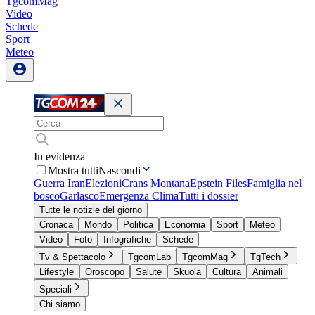
TgcomMag
Video
Schede
Sport
Meteo
In evidenza
Mostra tutti
Nascondi
Guerra Iran
Elezioni
Crans Montana
Epstein Files
Famiglia nel
bosco
Garlasco
Emergenza Clima
Tutti i dossier
Tutte le notizie del giorno
Cronaca
Mondo
Politica
Economia
Sport
Meteo
Video
Foto
Infografiche
Schede
Tv & Spettacolo
TgcomLab
TgcomMag
TgTech
Lifestyle
Oroscopo
Salute
Skuola
Cultura
Animali
Speciali
Chi siamo