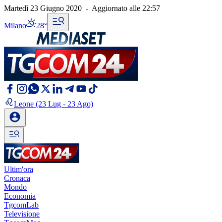
Martedì 23 Giugno 2020
-
Aggiornato alle
22:57
Milano
28°
Leone
(23 Lug - 23 Ago)
Ultim'ora
Cronaca
Mondo
Economia
TgcomLab
Televisione