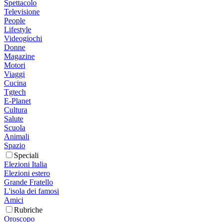
Spettacolo
Televisione
People
Lifestyle
Videogiochi
Donne
Magazine
Motori
Viaggi
Cucina
Tgtech
E-Planet
Cultura
Salute
Scuola
Animali
Spazio
Speciali
Elezioni Italia
Elezioni estero
Grande Fratello
L'isola dei famosi
Amici
Rubriche
Oroscopo