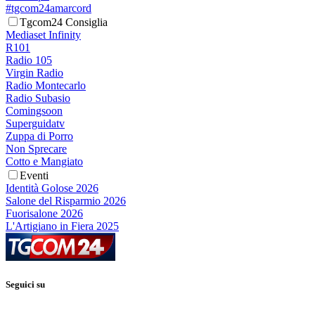
#tgcom24amarcord
Tgcom24 Consiglia
Mediaset Infinity
R101
Radio 105
Virgin Radio
Radio Montecarlo
Radio Subasio
Comingsoon
Superguidatv
Zuppa di Porro
Non Sprecare
Cotto e Mangiato
Eventi
Identità Golose 2026
Salone del Risparmio 2026
Fuorisalone 2026
L'Artigiano in Fiera 2025
Seguici su