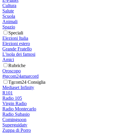
E-Planet
Cultura
Salute
Scuola
Animali
Spazio
Speciali
Elezioni Italia
Elezioni estero
Grande Fratello
L'isola dei famosi
Amici
Rubriche
Oroscopo
#tgcom24amarcord
Tgcom24 Consiglia
Mediaset Infinity
R101
Radio 105
Virgin Radio
Radio Montecarlo
Radio Subasio
Comingsoon
Superguidatv
Zuppa di Porro