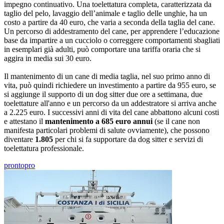
impegno continuativo. Una toelettatura completa, caratterizzata da
taglio del pelo, lavaggio dell’animale e taglio delle unghie, ha un
costo a partire da 40 euro, che varia a seconda della taglia del cane.
Un percorso di addestramento del cane, per apprendere l’educazione
base da impartire a un cucciolo o correggere comportamenti sbagliati
in esemplari già adulti, può comportare una tariffa oraria che si
aggira in media sui 30 euro.
Il mantenimento di un cane di media taglia, nel suo primo anno di
vita, può quindi richiedere un investimento a partire da 955 euro, se
si aggiunge il supporto di un dog sitter due ore a settimana, due
toelettature all'anno e un percorso da un addestratore si arriva anche
a 2.225 euro. I successivi anni di vita del cane abbattono alcuni costi
e attestano il
mantenimento a 685 euro annui
(se il cane non
manifesta particolari problemi di salute ovviamente), che possono
diventare
1.805
per chi si fa supportare da dog sitter e servizi di
toelettatura professionale.
prontopro