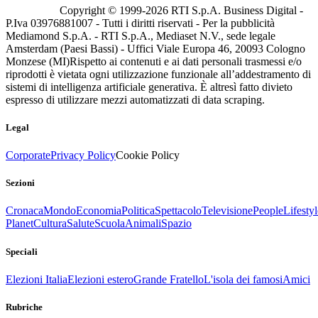
Copyright © 1999-
2026
RTI S.p.A. Business Digital -
P.Iva 03976881007 - Tutti i diritti riservati - Per la pubblicità
Mediamond S.p.A. - RTI S.p.A., Mediaset N.V., sede legale
Amsterdam (Paesi Bassi) - Uffici Viale Europa 46, 20093 Cologno
Monzese (MI)
Rispetto ai contenuti e ai dati personali trasmessi e/o
riprodotti è vietata ogni utilizzazione funzionale all’addestramento di
sistemi di intelligenza artificiale generativa. È altresì fatto divieto
espresso di utilizzare mezzi automatizzati di data scraping.
Legal
Corporate
Privacy Policy
Cookie Policy
Sezioni
Cronaca
Mondo
Economia
Politica
Spettacolo
Televisione
People
Lifestyl
Planet
Cultura
Salute
Scuola
Animali
Spazio
Speciali
Elezioni Italia
Elezioni estero
Grande Fratello
L'isola dei famosi
Amici
Rubriche