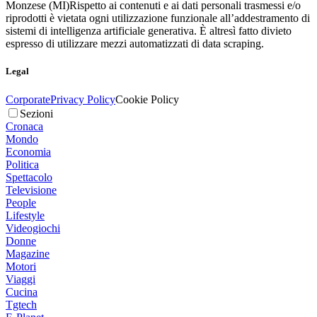
Monzese (MI)
Rispetto ai contenuti e ai dati personali trasmessi e/o
riprodotti è vietata ogni utilizzazione funzionale all’addestramento di
sistemi di intelligenza artificiale generativa. È altresì fatto divieto
espresso di utilizzare mezzi automatizzati di data scraping.
Legal
Corporate
Privacy Policy
Cookie Policy
Sezioni
Cronaca
Mondo
Economia
Politica
Spettacolo
Televisione
People
Lifestyle
Videogiochi
Donne
Magazine
Motori
Viaggi
Cucina
Tgtech