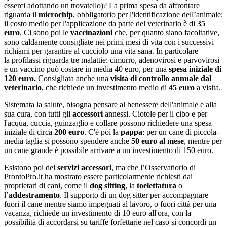
esserci adottando un trovatello)? La prima spesa da affrontare
riguarda il
microchip
, obbligatorio per l'identificazione dell’animale:
il costo medio per l'applicazione da parte del veterinario è di
35
euro
. Ci sono poi le
vaccinazioni
che, per quanto siano facoltative,
sono caldamente consigliate nei primi mesi di vita con i successivi
richiami per garantire al cucciolo una vita sana. In particolare
la profilassi riguarda tre malattie: cimurro, adenovirosi e parvovirosi
e un vaccino può costare in media 40 euro, per una
spesa iniziale di
120 euro.
Consigliata anche una
visita di controllo annuale dal
veterinario
, che richiede un investimento medio di
45 euro
a visita.
Sistemata la salute, bisogna pensare al benessere dell'animale e alla
sua cura, con tutti gli
accessori
annessi. Ciotole per il cibo e per
l'acqua, cuccia, guinzaglio e collare possono richiedere una spesa
iniziale di circa
200 euro
. C'è poi la
pappa
: per un cane di piccola-
media taglia si possono spendere anche
50 euro al mese
, mentre per
un cane grande è possibile arrivare a un investimento di 150 euro.
Esistono poi dei
servizi accessori
, ma che l’Osservatiorio di
ProntoPro.it ha mostrato essere particolarmente richiesti dai
proprietari di cani, come il
dog sitting
, la
toelettatura
o
l’
addestramento
. Il supporto di un dog sitter per accompagnare
fuori il cane mentre siamo impegnati al lavoro, o fuori città per una
vacanza, richiede un investimento di 10 euro all'ora, con la
possibilità di accordarsi su tariffe forfettarie nel caso si concordi un