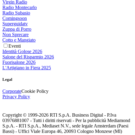
Virgin Radio
Radio Montecarlo
Radio Subasio
Comingsoon
Superguidatv
Zuppa di Porro
Non Sprecare
Cotto e Mangiato
Eventi
Identità Golose 2026
Salone del Risparmio 2026
Fuorisalone 2026
L'Artigiano in Fiera 2025
Legal
Corporate
Cookie Policy
Privacy Policy
Copyright © 1999-
2026
RTI S.p.A. Business Digital - P.Iva
03976881007 - Tutti i diritti riservati - Per la pubblicità Mediamond
S.p.A. - RTI S.p.A., Mediaset N.V., sede legale Amsterdam (Paesi
Bassi) - Uffici Viale Europa 46, 20093 Cologno Monzese (MI)