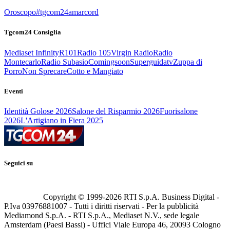
Oroscopo
#tgcom24amarcord
Tgcom24 Consiglia
Mediaset Infinity
R101
Radio 105
Virgin Radio
Radio
Montecarlo
Radio Subasio
Comingsoon
Superguidatv
Zuppa di
Porro
Non Sprecare
Cotto e Mangiato
Eventi
Identità Golose 2026
Salone del Risparmio 2026
Fuorisalone
2026
L'Artigiano in Fiera 2025
Seguici su
Copyright © 1999-
2026
RTI S.p.A. Business Digital -
P.Iva 03976881007 - Tutti i diritti riservati - Per la pubblicità
Mediamond S.p.A. - RTI S.p.A., Mediaset N.V., sede legale
Amsterdam (Paesi Bassi) - Uffici Viale Europa 46, 20093 Cologno