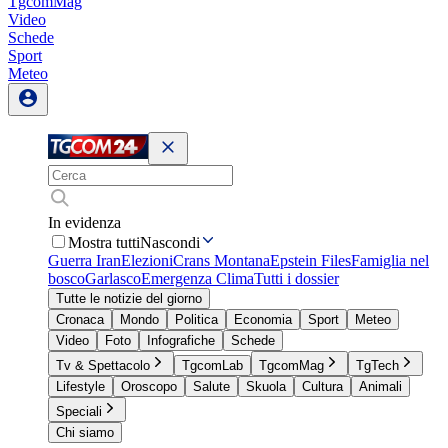
TgcomMag
Video
Schede
Sport
Meteo
In evidenza
Mostra tutti
Nascondi
Guerra Iran
Elezioni
Crans Montana
Epstein Files
Famiglia nel
bosco
Garlasco
Emergenza Clima
Tutti i dossier
Tutte le notizie del giorno
Cronaca
Mondo
Politica
Economia
Sport
Meteo
Video
Foto
Infografiche
Schede
Tv & Spettacolo
TgcomLab
TgcomMag
TgTech
Lifestyle
Oroscopo
Salute
Skuola
Cultura
Animali
Speciali
Chi siamo