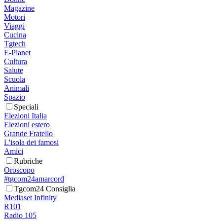
Magazine
Motori
Viaggi
Cucina
Tgtech
E-Planet
Cultura
Salute
Scuola
Animali
Spazio
Speciali
Elezioni Italia
Elezioni estero
Grande Fratello
L'isola dei famosi
Amici
Rubriche
Oroscopo
#tgcom24amarcord
Tgcom24 Consiglia
Mediaset Infinity
R101
Radio 105