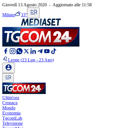
Giovedì 13 Agosto 2020
-
Aggiornato alle
11:58
Milano
33°
Leone
(23 Lug - 23 Ago)
Ultim'ora
Cronaca
Mondo
Economia
TgcomLab
Televisione