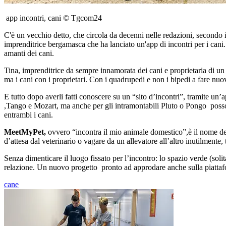
app incontri, cani © Tgcom24
C'è un vecchio detto, che circola da decenni nelle redazioni, secondo 
imprenditrice bergamasca che ha lanciato un'app di incontri per i cani.
amanti dei cani.
Tina, imprenditrice da sempre innamorata dei cani e proprietaria di un
ma i cani con i proprietari. Con i quadrupedi e non i bipedi a fare nu
E tutto dopo averli fatti conoscere su un “sito d’incontri”, tramite un
,Tango e Mozart, ma anche per gli intramontabili Pluto o Pongo posso
entrambi i cani.
MeetMyPet,
ovvero “incontra il mio animale domestico”,è il nome del
d’attesa dal veterinario o vagare da un allevatore all’altro inutilmente, t
Senza dimenticare il luogo fissato per l’incontro: lo spazio verde (soli
relazione. Un nuovo progetto pronto ad approdare anche sulla piatt
cane