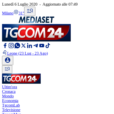
Lunedì 6 Luglio 2020
-
Aggiornato alle
07:49
Milano
31°
Leone
(23 Lug - 23 Ago)
Ultim'ora
Cronaca
Mondo
Economia
TgcomLab
Televisione