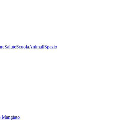
ura
Salute
Scuola
Animali
Spazio
e Mangiato