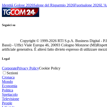
Identità Golose 2026
Salone del Risparmio 2026
Fuorisalone 2026
L'Ar
Seguici su
Copyright © 1999-
2026
RTI S.p.A. Business Digital - P.I
Bassi) - Uffici Viale Europa 46, 20093 Cologno Monzese (MI)
Rispett
artificiale generativa. È altresì fatto divieto espresso di utilizzare mez
Legal
Corporate
Privacy Policy
Cookie Policy
Sezioni
Cronaca
Mondo
Economia
Politica
Spettacolo
Televisione
People