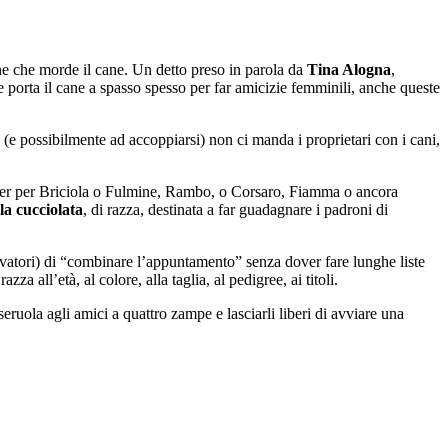
one che morde il cane. Un detto preso in parola da
Tina Alogna
,
e porta il cane a spasso spesso per far amicizie femminili, anche queste
(e possibilmente ad accoppiarsi) non ci manda i proprietari con i cani,
partner per Briciola o Fulmine, Rambo, o Corsaro, Fiamma o ancora
la cucciolata
, di razza, destinata a far guadagnare i padroni di
evatori) di “combinare l’appuntamento” senza dover fare lunghe liste
a all’età, al colore, alla taglia, al pedigree, ai titoli.
eruola agli amici a quattro zampe e lasciarli liberi di avviare una