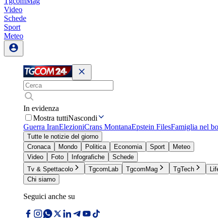
TgcomMag
Video
Schede
Sport
Meteo
In evidenza
Mostra tutti
Nascondi
Guerra Iran
Elezioni
Crans Montana
Epstein Files
Famiglia nel b
Tutte le notizie del giorno
Cronaca
Mondo
Politica
Economia
Sport
Meteo
Video
Foto
Infografiche
Schede
Tv & Spettacolo
TgcomLab
TgcomMag
TgTech
Lif
Chi siamo
Seguici anche su