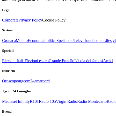
Legal
Corporate
Privacy Policy
Cookie Policy
Sezioni
Cronaca
Mondo
Economia
Politica
Spettacolo
Televisione
People
Lifestyl
Speciali
Elezioni Italia
Elezioni estero
Grande Fratello
L'isola dei famosi
Amici
Rubriche
Oroscopo
#tgcom24amarcord
Tgcom24 Consiglia
Mediaset Infinity
R101
Radio 105
Virgin Radio
Radio Montecarlo
Radio
Eventi