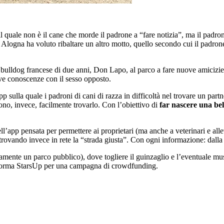
il quale non è il cane che morde il padrone a “fare notizia”, ma il padr
 Alogna ha voluto ribaltare un altro motto, quello secondo cui il padron
 bulldog francese di due anni, Don Lapo, al parco a fare nuove amicizie 
ove conoscenze con il sesso opposto.
’app sulla quale i padroni di cani di razza in difficoltà nel trovare un 
no, invece, facilmente trovarlo. Con l’obiettivo di
far nascere una bel
l’app pensata per permettere ai proprietari (ma anche a veterinari e all
rovando invece in rete la “strada giusta”. Con ogni informazione: dalla razz
tamente un parco pubblico), dove togliere il guinzaglio e l’eventuale mus
aforma StarsUp per una campagna di
crowdfunding.