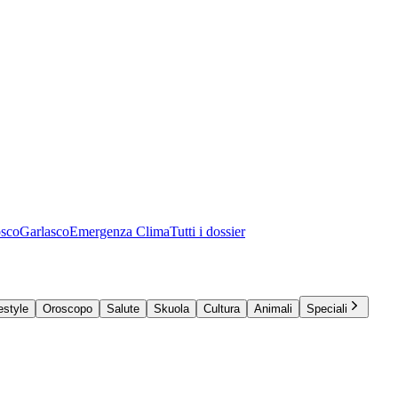
osco
Garlasco
Emergenza Clima
Tutti i dossier
estyle
Oroscopo
Salute
Skuola
Cultura
Animali
Speciali