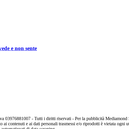
 vede e non sente
va 03976881007 - Tutti i diritti riservati - Per la pubblicità Mediamon
o ai contenuti e ai dati personali trasmessi e/o riprodotti è vietata ogni 
zi automatizzati di data scraping.