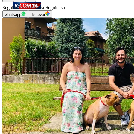
Segui
su
Seguici su
whatsapp
discover