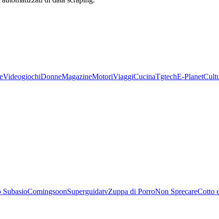
e
Videogiochi
Donne
Magazine
Motori
Viaggi
Cucina
Tgtech
E-Planet
Cult
 Subasio
Comingsoon
Superguidatv
Zuppa di Porro
Non Sprecare
Cotto 