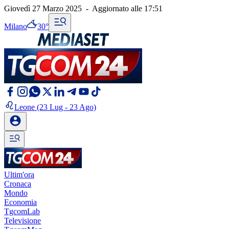
Giovedì 27 Marzo 2025
-
Aggiornato alle
17:51
Milano
30°
Leone
(23 Lug - 23 Ago)
Ultim'ora
Cronaca
Mondo
Economia
TgcomLab
Televisione