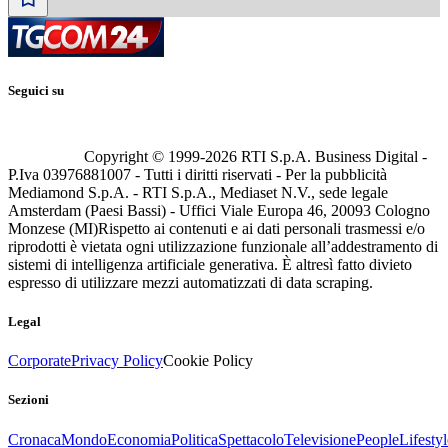
Seguici su
Copyright © 1999-
2026
RTI S.p.A. Business Digital -
P.Iva 03976881007 - Tutti i diritti riservati - Per la pubblicità
Mediamond S.p.A. - RTI S.p.A., Mediaset N.V., sede legale
Amsterdam (Paesi Bassi) - Uffici Viale Europa 46, 20093 Cologno
Monzese (MI)
Rispetto ai contenuti e ai dati personali trasmessi e/o
riprodotti è vietata ogni utilizzazione funzionale all’addestramento di
sistemi di intelligenza artificiale generativa. È altresì fatto divieto
espresso di utilizzare mezzi automatizzati di data scraping.
Legal
Corporate
Privacy Policy
Cookie Policy
Sezioni
Cronaca
Mondo
Economia
Politica
Spettacolo
Televisione
People
Lifestyl