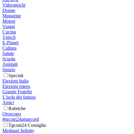
Videogiochi
Donne
Magazine
Motori
Viaggi
Cucina
Tgtech
E-Planet
Cultura
Salute
Scuola
Animali
Spazio
Speciali
Elezioni Italia
Elezioni estero
Grande Fratello
L'isola dei famosi
Amici
Rubriche
Oroscopo
#tgcom24amarcord
Tgcom24 Consiglia
Mediaset Infinity