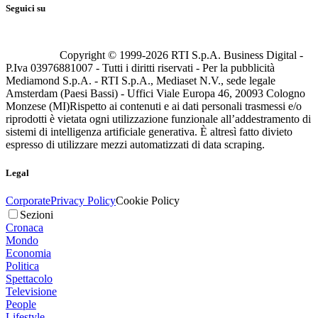
Seguici su
Copyright © 1999-
2026
RTI S.p.A. Business Digital -
P.Iva 03976881007 - Tutti i diritti riservati - Per la pubblicità
Mediamond S.p.A. - RTI S.p.A., Mediaset N.V., sede legale
Amsterdam (Paesi Bassi) - Uffici Viale Europa 46, 20093 Cologno
Monzese (MI)
Rispetto ai contenuti e ai dati personali trasmessi e/o
riprodotti è vietata ogni utilizzazione funzionale all’addestramento di
sistemi di intelligenza artificiale generativa. È altresì fatto divieto
espresso di utilizzare mezzi automatizzati di data scraping.
Legal
Corporate
Privacy Policy
Cookie Policy
Sezioni
Cronaca
Mondo
Economia
Politica
Spettacolo
Televisione
People
Lifestyle