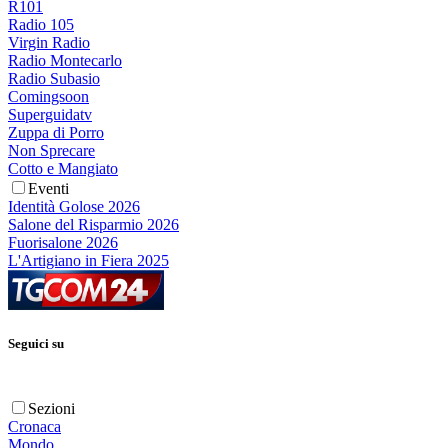
R101
Radio 105
Virgin Radio
Radio Montecarlo
Radio Subasio
Comingsoon
Superguidatv
Zuppa di Porro
Non Sprecare
Cotto e Mangiato
Eventi
Identità Golose 2026
Salone del Risparmio 2026
Fuorisalone 2026
L'Artigiano in Fiera 2025
Seguici su
Sezioni
Cronaca
Mondo