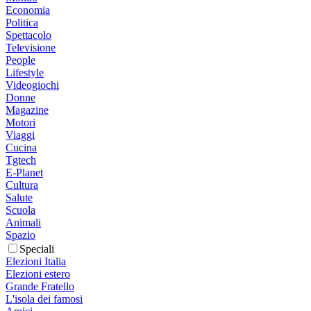
Economia
Politica
Spettacolo
Televisione
People
Lifestyle
Videogiochi
Donne
Magazine
Motori
Viaggi
Cucina
Tgtech
E-Planet
Cultura
Salute
Scuola
Animali
Spazio
Speciali
Elezioni Italia
Elezioni estero
Grande Fratello
L'isola dei famosi