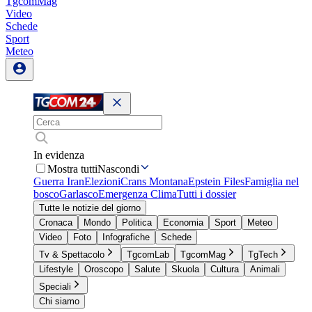
TgcomMag
Video
Schede
Sport
Meteo
In evidenza
Mostra tutti
Nascondi
Guerra Iran
Elezioni
Crans Montana
Epstein Files
Famiglia nel
bosco
Garlasco
Emergenza Clima
Tutti i dossier
Tutte le notizie del giorno
Cronaca
Mondo
Politica
Economia
Sport
Meteo
Video
Foto
Infografiche
Schede
Tv & Spettacolo
TgcomLab
TgcomMag
TgTech
Lifestyle
Oroscopo
Salute
Skuola
Cultura
Animali
Speciali
Chi siamo