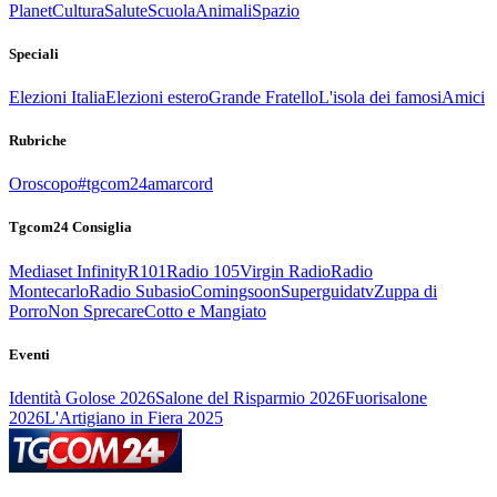
Planet
Cultura
Salute
Scuola
Animali
Spazio
Speciali
Elezioni Italia
Elezioni estero
Grande Fratello
L'isola dei famosi
Amici
Rubriche
Oroscopo
#tgcom24amarcord
Tgcom24 Consiglia
Mediaset Infinity
R101
Radio 105
Virgin Radio
Radio
Montecarlo
Radio Subasio
Comingsoon
Superguidatv
Zuppa di
Porro
Non Sprecare
Cotto e Mangiato
Eventi
Identità Golose 2026
Salone del Risparmio 2026
Fuorisalone
2026
L'Artigiano in Fiera 2025