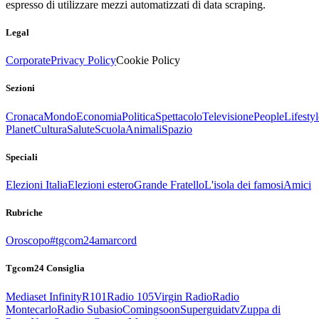
espresso di utilizzare mezzi automatizzati di data scraping.
Legal
Corporate
Privacy Policy
Cookie Policy
Sezioni
Cronaca
Mondo
Economia
Politica
Spettacolo
Televisione
People
Lifestyl
Planet
Cultura
Salute
Scuola
Animali
Spazio
Speciali
Elezioni Italia
Elezioni estero
Grande Fratello
L'isola dei famosi
Amici
Rubriche
Oroscopo
#tgcom24amarcord
Tgcom24 Consiglia
Mediaset Infinity
R101
Radio 105
Virgin Radio
Radio
Montecarlo
Radio Subasio
Comingsoon
Superguidatv
Zuppa di