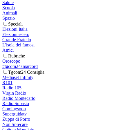
Salute
Scuola
Animali
Spazio
Speciali
Elezioni Italia
Elezioni estero
Grande Fratello
L'isola dei famosi
Amici
Rubriche
Oroscopo
#tgcom24amarcord
Tgcom24 Consiglia
Mediaset Infinity
R101
Radio 105
Virgin Radio
Radio Montecarlo
Radio Subasio
Comingsoon
Superguidatv
Zuppa di Porro
Non Sprecare
Cotto e Mangiato