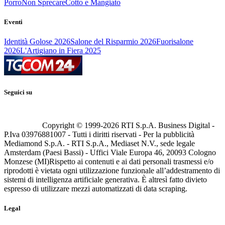
Porro
Non Sprecare
Cotto e Mangiato
Eventi
Identità Golose 2026
Salone del Risparmio 2026
Fuorisalone
2026
L'Artigiano in Fiera 2025
Seguici su
Copyright © 1999-
2026
RTI S.p.A. Business Digital -
P.Iva 03976881007 - Tutti i diritti riservati - Per la pubblicità
Mediamond S.p.A. - RTI S.p.A., Mediaset N.V., sede legale
Amsterdam (Paesi Bassi) - Uffici Viale Europa 46, 20093 Cologno
Monzese (MI)
Rispetto ai contenuti e ai dati personali trasmessi e/o
riprodotti è vietata ogni utilizzazione funzionale all’addestramento di
sistemi di intelligenza artificiale generativa. È altresì fatto divieto
espresso di utilizzare mezzi automatizzati di data scraping.
Legal