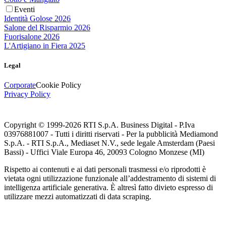
Eventi
Identità Golose 2026
Salone del Risparmio 2026
Fuorisalone 2026
L'Artigiano in Fiera 2025
Legal
Corporate
Cookie Policy
Privacy Policy
Copyright © 1999-
2026
RTI S.p.A. Business Digital - P.Iva
03976881007 - Tutti i diritti riservati - Per la pubblicità Mediamond
S.p.A. - RTI S.p.A., Mediaset N.V., sede legale Amsterdam (Paesi
Bassi) - Uffici Viale Europa 46, 20093 Cologno Monzese (MI)
Rispetto ai contenuti e ai dati personali trasmessi e/o riprodotti è
vietata ogni utilizzazione funzionale all’addestramento di sistemi di
intelligenza artificiale generativa. È altresì fatto divieto espresso di
utilizzare mezzi automatizzati di data scraping.