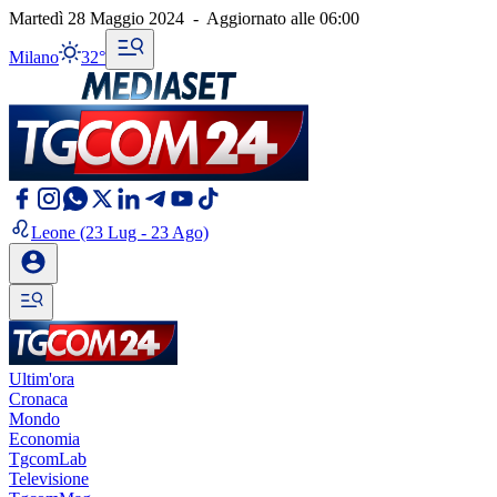
Martedì 28 Maggio 2024
-
Aggiornato alle
06:00
Milano
32°
Leone
(23 Lug - 23 Ago)
Ultim'ora
Cronaca
Mondo
Economia
TgcomLab
Televisione