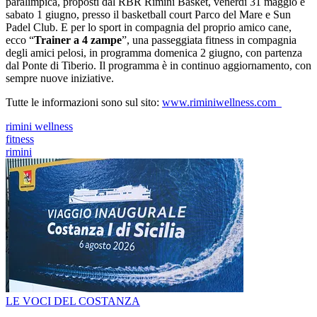
paralimpica, proposti dal RBR Rimini Basket, venerdì 31 maggio e
sabato 1 giugno, presso il basketball court Parco del Mare e Sun
Padel Club. E per lo sport in compagnia del proprio amico cane,
ecco “
Trainer a 4 zampe
”, una passeggiata fitness in compagnia
degli amici pelosi, in programma domenica 2 giugno, con partenza
dal Ponte di Tiberio. Il programma è in continuo aggiornamento, con
sempre nuove iniziative.
Tutte le informazioni sono sul sito:
www.riminiwellness.com
rimini wellness
fitness
rimini
LE VOCI DEL COSTANZA