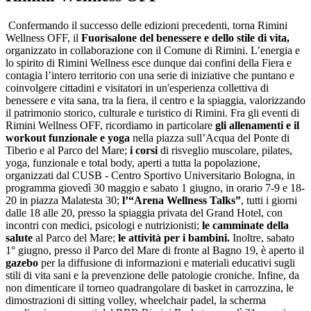
Confermando il successo delle edizioni precedenti, torna Rimini
Wellness OFF, il
Fuorisalone del benessere e dello stile di vita,
organizzato in collaborazione con il Comune di Rimini. L’energia e
lo spirito di Rimini Wellness esce dunque dai confini della Fiera e
contagia l’intero territorio con una serie di iniziative che puntano e
coinvolgere cittadini e visitatori in un'esperienza collettiva di
benessere e vita sana, tra la fiera, il centro e la spiaggia, valorizzando
il patrimonio storico, culturale e turistico di Rimini. Fra gli eventi di
Rimini Wellness OFF, ricordiamo in particolare
gli allenamenti e il
workout funzionale e yoga
nella piazza sull’Acqua del Ponte di
Tiberio e al Parco del Mare;
i corsi
di risveglio muscolare, pilates,
yoga, funzionale e total body, aperti a tutta la popolazione,
organizzati dal CUSB - Centro Sportivo Universitario Bologna, in
programma giovedì 30 maggio e sabato 1 giugno, in orario 7-9 e 18-
20 in piazza Malatesta 30;
l’“Arena Wellness Talks”
, tutti i giorni
dalle 18 alle 20, presso la spiaggia privata del Grand Hotel, con
incontri con medici, psicologi e nutrizionisti;
le camminate della
salute
al Parco del Mare;
le attività per i bambini.
Inoltre, sabato
1° giugno, presso il Parco del Mare di fronte al Bagno 19, è aperto il
gazebo
per la diffusione di informazioni e materiali educativi sugli
stili di vita sani e la prevenzione delle patologie croniche. Infine, da
non dimenticare il torneo quadrangolare di basket in carrozzina, le
dimostrazioni di sitting volley, wheelchair padel, la scherma