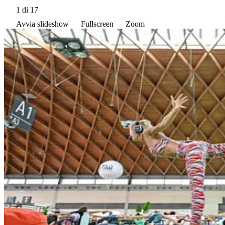
1
di 17
Avvia slideshow
Fullscreen
Zoom