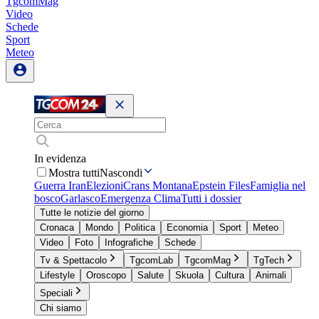
TgcomMag
Video
Schede
Sport
Meteo
In evidenza
Mostra tutti
Nascondi
Guerra Iran
Elezioni
Crans Montana
Epstein Files
Famiglia nel
bosco
Garlasco
Emergenza Clima
Tutti i dossier
Tutte le notizie del giorno
Cronaca
Mondo
Politica
Economia
Sport
Meteo
Video
Foto
Infografiche
Schede
Tv & Spettacolo
TgcomLab
TgcomMag
TgTech
Lifestyle
Oroscopo
Salute
Skuola
Cultura
Animali
Speciali
Chi siamo