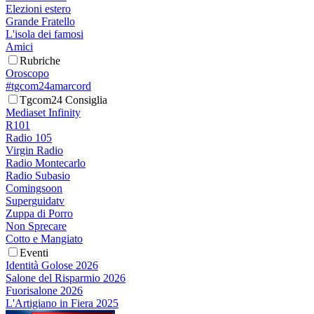
Elezioni estero
Grande Fratello
L'isola dei famosi
Amici
Rubriche
Oroscopo
#tgcom24amarcord
Tgcom24 Consiglia
Mediaset Infinity
R101
Radio 105
Virgin Radio
Radio Montecarlo
Radio Subasio
Comingsoon
Superguidatv
Zuppa di Porro
Non Sprecare
Cotto e Mangiato
Eventi
Identità Golose 2026
Salone del Risparmio 2026
Fuorisalone 2026
L'Artigiano in Fiera 2025