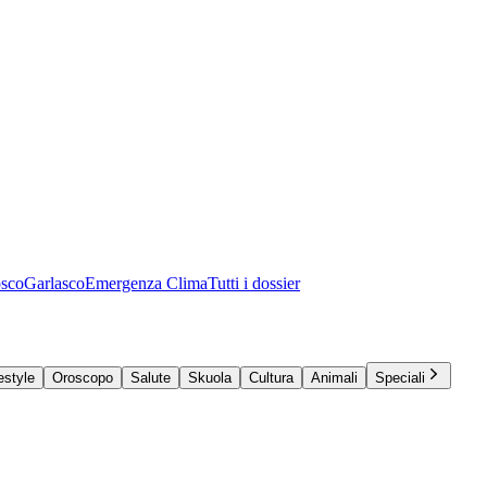
osco
Garlasco
Emergenza Clima
Tutti i dossier
estyle
Oroscopo
Salute
Skuola
Cultura
Animali
Speciali