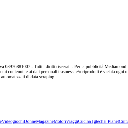
va 03976881007 - Tutti i diritti riservati - Per la pubblicità Mediamon
o ai contenuti e ai dati personali trasmessi e/o riprodotti è vietata ogni 
zi automatizzati di data scraping.
e
Videogiochi
Donne
Magazine
Motori
Viaggi
Cucina
Tgtech
E-Planet
Cult