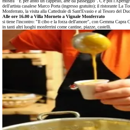
mostra "E per abito un cappello, arte da passeggio". C'è poi l'Aperigril
dell'artista casalese Marco Porta (ingresso gratuito); il ristorante La
Monferrato, la visita alla Cattedrale di Sant'Evasio e al Tesoro del Du
Alle ore 16.00 a Villa Morneto a Vignale Monferrato
si tiene l'incontro: "Il cibo e la forza dell'amore", con Gemma Capra 
in tanti altri luoghi monferrini come cantine, piazze, castelli.