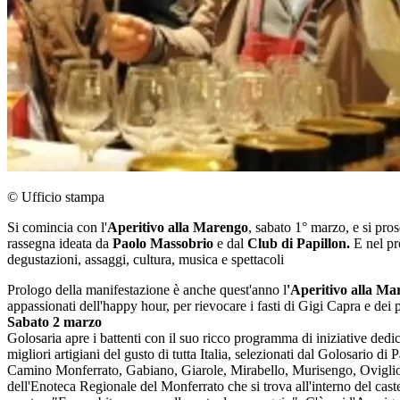
© Ufficio stampa
Si comincia con l'
Aperitivo alla Marengo
, sabato 1° marzo, e si pro
rassegna ideata da
Paolo Massobrio
e dal
Club di Papillon.
E nel pr
degustazioni, assaggi, cultura, musica e spettacoli
Prologo della manifestazione è anche quest'anno l
'Aperitivo alla Ma
appassionati dell'happy hour, per rievocare i fasti di Gigi Capra e dei 
Sabato 2 marzo
Golosaria apre i battenti con il suo ricco programma di iniziative dedi
migliori artigiani del gusto di tutta Italia, selezionati dal Golosario d
Camino Monferrato, Gabiano, Giarole, Mirabello, Murisengo, Oviglio, 
dell'Enoteca Regionale del Monferrato che si trova all'interno del castel