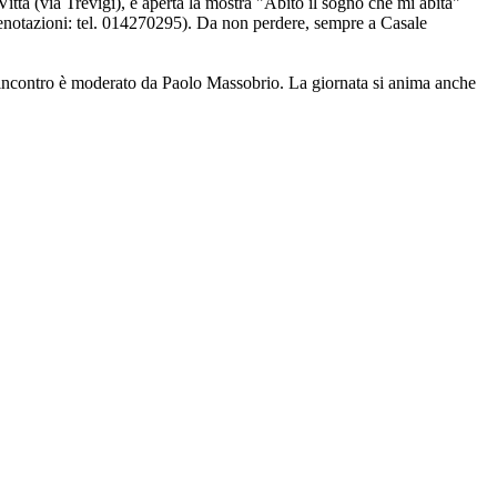
Vitta (via Trevigi), è aperta la mostra "Abito il sogno che mi abita"
 prenotazioni: tel. 014270295). Da non perdere, sempre a Casale
. L'incontro è moderato da Paolo Massobrio. La giornata si anima anche