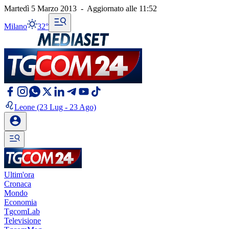
Martedì 5 Marzo 2013
-
Aggiornato alle
11:52
Milano
32°
Leone
(23 Lug - 23 Ago)
Ultim'ora
Cronaca
Mondo
Economia
TgcomLab
Televisione