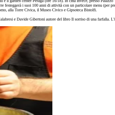
l e il garden center Peraga (ore 16/18). In città invece, presso Palazzo 
 Torre festeggerà i suoi 100 anni di attività con un particolare menu (per
omo, alla Torre Civica, il Museo Civico e Gipsoteca Bistolfi.
Calabresi e Davide Gibertoni autore del libro Il sorriso di una farfalla