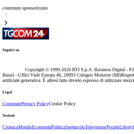
contenuto sponsorizzato
Seguici su
Copyright © 1999-
2026
RTI S.p.A. Business Digital - P.I
Bassi) - Uffici Viale Europa 46, 20093 Cologno Monzese (MI)
Rispett
artificiale generativa. È altresì fatto divieto espresso di utilizzare mez
Legal
Corporate
Privacy Policy
Cookie Policy
Sezioni
Cronaca
Mondo
Economia
Politica
Spettacolo
Televisione
People
Lifestyl