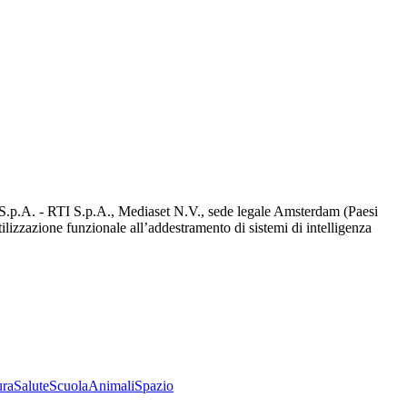
d S.p.A. - RTI S.p.A., Mediaset N.V., sede legale Amsterdam (Paesi
utilizzazione funzionale all’addestramento di sistemi di intelligenza
ura
Salute
Scuola
Animali
Spazio