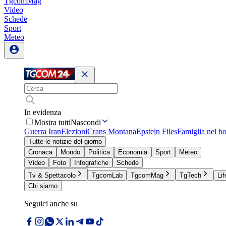
TgcomMag
Video
Schede
Sport
Meteo
In evidenza
Mostra tutti
Nascondi
Guerra Iran
Elezioni
Crans Montana
Epstein Files
Famiglia nel b
Tutte le notizie del giorno
Cronaca
Mondo
Politica
Economia
Sport
Meteo
Video
Foto
Infografiche
Schede
Tv & Spettacolo
TgcomLab
TgcomMag
TgTech
Lif
Chi siamo
Seguici anche su