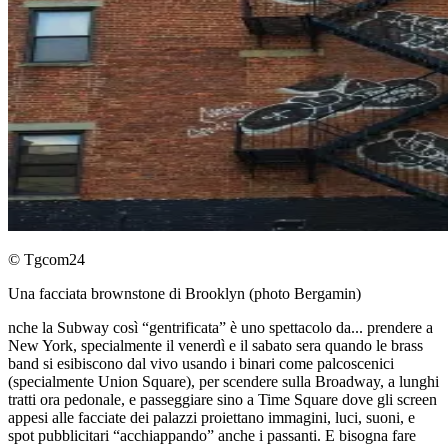
© Tgcom24
Una facciata brownstone di Brooklyn (photo Bergamin)
nche la Subway così “gentrificata” è uno spettacolo da... prendere a
New York, specialmente il venerdì e il sabato sera quando le brass
band si esibiscono dal vivo usando i binari come palcoscenici
(specialmente Union Square), per scendere sulla Broadway, a lunghi
tratti ora pedonale, e passeggiare sino a Time Square dove gli screen
appesi alle facciate dei palazzi proiettano immagini, luci, suoni, e
spot pubblicitari “acchiappando” anche i passanti. E bisogna fare