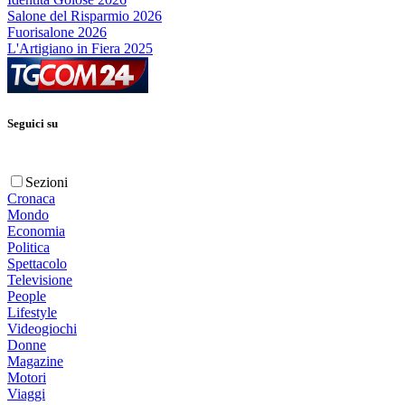
Salone del Risparmio 2026
Fuorisalone 2026
L'Artigiano in Fiera 2025
Seguici su
Sezioni
Cronaca
Mondo
Economia
Politica
Spettacolo
Televisione
People
Lifestyle
Videogiochi
Donne
Magazine
Motori
Viaggi