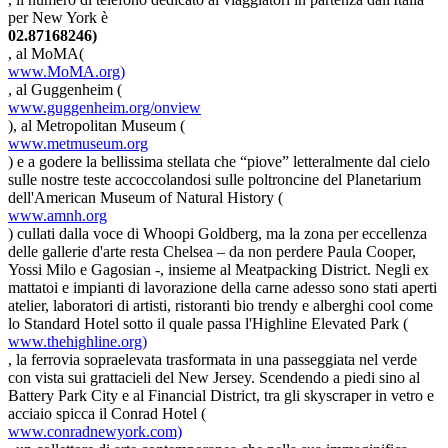
per New York è
02.87168246)
, al MoMA(
www.MoMA.org)
, al Guggenheim (
www.guggenheim.org/onview
), al Metropolitan Museum (
www.metmuseum.org
) e a godere la bellissima stellata che “piove” letteralmente dal cielo
sulle nostre teste accoccolandosi sulle poltroncine del Planetarium
dell'American Museum of Natural History (
www.amnh.org
) cullati dalla voce di Whoopi Goldberg, ma la zona per eccellenza
delle gallerie d'arte resta Chelsea – da non perdere Paula Cooper,
Yossi Milo e Gagosian -, insieme al Meatpacking District. Negli ex
mattatoi e impianti di lavorazione della carne adesso sono stati aperti
atelier, laboratori di artisti, ristoranti bio trendy e alberghi cool come
lo Standard Hotel sotto il quale passa l'Highline Elevated Park (
www.thehighline.org)
, la ferrovia sopraelevata trasformata in una passeggiata nel verde
con vista sui grattacieli del New Jersey. Scendendo a piedi sino al
Battery Park City e al Financial District, tra gli skyscraper in vetro e
acciaio spicca il Conrad Hotel (
www.conradnewyork.com)