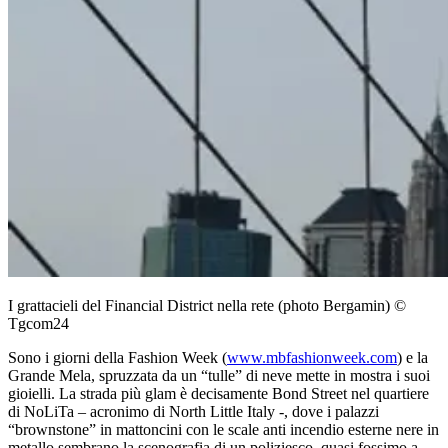
I grattacieli del Financial District nella rete (photo Bergamin) ©
Tgcom24
Sono i giorni della Fashion Week (
www.mbfashionweek.com
) e la
Grande Mela, spruzzata da un “tulle” di neve mette in mostra i suoi
gioielli. La strada più glam è decisamente Bond Street nel quartiere
di NoLiTa – acronimo di North Little Italy -, dove i palazzi
“brownstone” in mattoncini con le scale anti incendio esterne nere in
metallo sembrano la scenografia di un poliziesco, quasi fossimo a