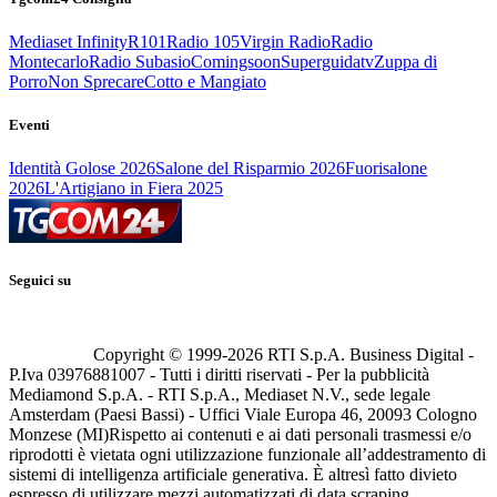
Mediaset Infinity
R101
Radio 105
Virgin Radio
Radio
Montecarlo
Radio Subasio
Comingsoon
Superguidatv
Zuppa di
Porro
Non Sprecare
Cotto e Mangiato
Eventi
Identità Golose 2026
Salone del Risparmio 2026
Fuorisalone
2026
L'Artigiano in Fiera 2025
Seguici su
Copyright © 1999-
2026
RTI S.p.A. Business Digital -
P.Iva 03976881007 - Tutti i diritti riservati - Per la pubblicità
Mediamond S.p.A. - RTI S.p.A., Mediaset N.V., sede legale
Amsterdam (Paesi Bassi) - Uffici Viale Europa 46, 20093 Cologno
Monzese (MI)
Rispetto ai contenuti e ai dati personali trasmessi e/o
riprodotti è vietata ogni utilizzazione funzionale all’addestramento di
sistemi di intelligenza artificiale generativa. È altresì fatto divieto
espresso di utilizzare mezzi automatizzati di data scraping.