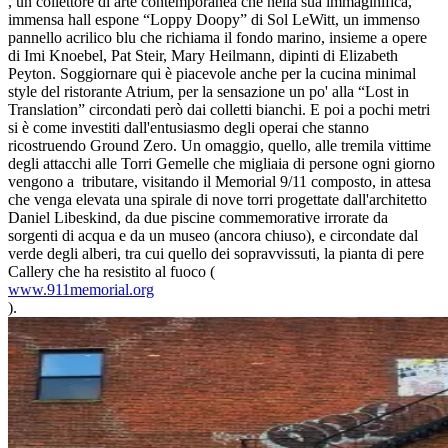
, un collettore di arte contemporanea che nella sua immaginifica,
immensa hall espone “Loppy Doopy” di Sol LeWitt, un immenso
pannello acrilico blu che richiama il fondo marino, insieme a opere
di Imi Knoebel, Pat Steir, Mary Heilmann, dipinti di Elizabeth
Peyton. Soggiornare qui è piacevole anche per la cucina minimal
style del ristorante Atrium, per la sensazione un po' alla “Lost in
Translation” circondati però dai colletti bianchi. E poi a pochi metri
si è come investiti dall'entusiasmo degli operai che stanno
ricostruendo Ground Zero. Un omaggio, quello, alle tremila vittime
degli attacchi alle Torri Gemelle che migliaia di persone ogni giorno
vengono a tributare, visitando il Memorial 9/11 composto, in attesa
che venga elevata una spirale di nove torri progettate dall'architetto
Daniel Libeskind, da due piscine commemorative irrorate da
sorgenti di acqua e da un museo (ancora chiuso), e circondate dal
verde degli alberi, tra cui quello dei sopravvissuti, la pianta di pere
Callery che ha resistito al fuoco (
www.911memorial.org
).