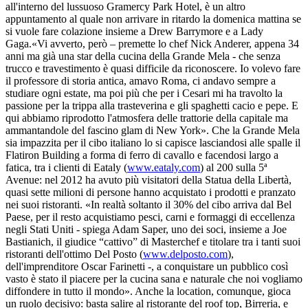
all'interno del lussuoso Gramercy Park Hotel, è un altro
appuntamento al quale non arrivare in ritardo la domenica mattina se
si vuole fare colazione insieme a Drew Barrymore e a Lady
Gaga.«Vi avverto, però – premette lo chef Nick Anderer, appena 34
anni ma già una star della cucina della Grande Mela - che senza
trucco e travestimento è quasi difficile da riconoscere. Io volevo fare
il professore di storia antica, amavo Roma, ci andavo sempre a
studiare ogni estate, ma poi più che per i Cesari mi ha travolto la
passione per la trippa alla trasteverina e gli spaghetti cacio e pepe. E
qui abbiamo riprodotto l'atmosfera delle trattorie della capitale ma
ammantandole del fascino glam di New York». Che la Grande Mela
sia impazzita per il cibo italiano lo si capisce lasciandosi alle spalle il
Flatiron Building a forma di ferro di cavallo e facendosi largo a
fatica, tra i clienti di Eataly (
www.eataly.com
) al 200 sulla 5ª
Avenue: nel 2012 ha avuto più visitatori della Statua della Libertà,
quasi sette milioni di persone hanno acquistato i prodotti e pranzato
nei suoi ristoranti. «In realtà soltanto il 30% del cibo arriva dal Bel
Paese, per il resto acquistiamo pesci, carni e formaggi di eccellenza
negli Stati Uniti - spiega Adam Saper, uno dei soci, insieme a Joe
Bastianich, il giudice “cattivo” di Masterchef e titolare tra i tanti suoi
ristoranti dell'ottimo Del Posto (
www.delposto.com
),
dell'imprenditore Oscar Farinetti -, a conquistare un pubblico così
vasto è stato il piacere per la cucina sana e naturale che noi vogliamo
diffondere in tutto il mondo». Anche la location, comunque, gioca
un ruolo decisivo: basta salire al ristorante del roof top, Birreria, e