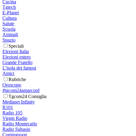
Cucina
Tgtech
E-Planet
Cultura
Salute
Scuola
Animali
Spazio
Speciali
Elezioni Italia
Elezioni estero
Grande Fratello
L'isola dei famosi
Amici
Rubriche
Oroscopo
#tgcom24amarcord
Tgcom24 Consiglia
Mediaset Infinity
R101
Radio 105
Virgin Radio
Radio Montecarlo
Radio Subasio
Comingsoon