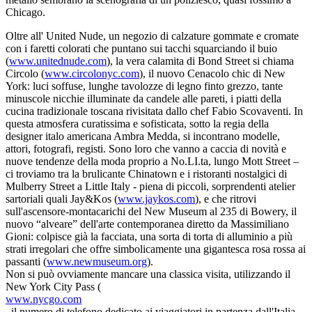
Chicago.
Oltre all' United Nude, un negozio di calzature gommate e cromate
con i faretti colorati che puntano sui tacchi squarciando il buio
(
www.unitednude.com
), la vera calamita di Bond Street si chiama
Circolo (
www.circolonyc.com
), il nuovo Cenacolo chic di New
York: luci soffuse, lunghe tavolozze di legno finto grezzo, tante
minuscole nicchie illuminate da candele alle pareti, i piatti della
cucina tradizionale toscana rivisitata dallo chef Fabio Scovaventi. In
questa atmosfera curatissima e sofisticata, sotto la regia della
designer italo americana Ambra Medda, si incontrano modelle,
attori, fotografi, registi. Sono loro che vanno a caccia di novità e
nuove tendenze della moda proprio a No.LI.ta, lungo Mott Street –
ci troviamo tra la brulicante Chinatown e i ristoranti nostalgici di
Mulberry Street a Little Italy - piena di piccoli, sorprendenti atelier
sartoriali quali Jay&Kos (
www.jaykos.com
), e che ritrovi
sull'ascensore-montacarichi del New Museum al 235 di Bowery, il
nuovo “alveare” dell'arte contemporanea diretto da Massimiliano
Gioni: colpisce già la facciata, una sorta di torta di alluminio a più
strati irregolari che offre simbolicamente una gigantesca rosa rossa ai
passanti (
www.newmuseum.org
).
Non si può ovviamente mancare una classica visita, utilizzando il
New York City Pass (
www.nycgo.com
, il numero di telefono dedicato ai viaggiatori in partenza dall'Italia