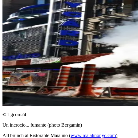
© Tgcom24
Un incrocio... fumante (photo Bergamin)
AIl brunch al Ristorante Maialino (
www.maialinonyc.com
),