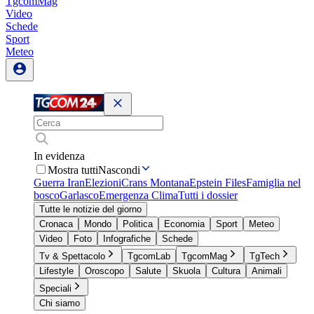
TgcomMag
Video
Schede
Sport
Meteo
In evidenza
Mostra tutti
Nascondi
Guerra Iran
Elezioni
Crans Montana
Epstein Files
Famiglia nel
bosco
Garlasco
Emergenza Clima
Tutti i dossier
Tutte le notizie del giorno
Cronaca
Mondo
Politica
Economia
Sport
Meteo
Video
Foto
Infografiche
Schede
Tv & Spettacolo
TgcomLab
TgcomMag
TgTech
Lifestyle
Oroscopo
Salute
Skuola
Cultura
Animali
Speciali
Chi siamo