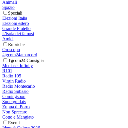
Animali
Spazio
Speciali
Elezioni Italia
Elezioni estero
Grande Fratello
L'isola dei famosi
Amici
Rubriche
Oroscopo
#tgcom24amarcord
Tgcom24 Consiglia
Mediaset Infinity
R101
Radio 105
Virgin Radio
Radio Montecarlo
Radio Subasio
Comingsoon
Superguidatv
Zuppa di Porro
Non Sprecare
Cotto e Mangiato
Eventi
Identità Golose 2026