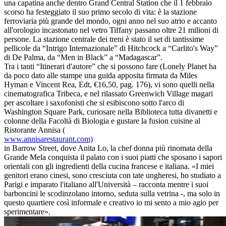
una capatina anche dentro Grand Central Station che il 1 febbraio
scorso ha festeggiato il suo primo secolo di vita: è la stazione
ferroviaria più grande del mondo, ogni anno nel suo atrio e accanto
all'orologio incastonato nel vetro Tiffany passano oltre 21 milioni di
persone. La stazione centrale dei treni è stato il set di tantissime
pellicole da “Intrigo Internazionale” di Hitchcock a “Carlito's Way”
di De Palma, da “Men in Black” a “Madagascar”.
Tra i tanti “Itinerari d'autore” che si possono fare (Lonely Planet ha
da poco dato alle stampe una guida apposita firmata da Miles
Hyman e Vincent Rea, Edt, €16,50, pag. 176), vi sono quelli nella
cinematografica Tribeca, e nel rilassato Greenwich Village magari
per ascoltare i saxofonisti che si esibiscono sotto l'arco di
Washington Square Park, curiosare nella Biblioteca tutta divanetti e
colonne della Facoltà di Biologia e gustare la fusion cuisine al
Ristorante Annisa (
www.annisarestaurant.com)
in Barrow Street, dove Anita Lo, la chef donna più rinomata della
Grande Mela conquista il palato con i suoi piatti che sposano i sapori
orientali con gli ingredienti della cucina francese e italiana. «I miei
genitori erano cinesi, sono cresciuta con tate ungheresi, ho studiato a
Parigi e imparato l'italiano all'Università – racconta mentre i suoi
barboncini le scodinzolano intorno, seduta sulla vetrina -, ma solo in
questo quartiere così informale e creativo io mi sento a mio agio per
sperimentare».