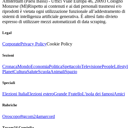
Amsterdam (Paesi Bassi) - Uffici Viale Europa 46, 20093 Cologno
Monzese (MI)
Rispetto ai contenuti e ai dati personali trasmessi e/o
riprodotti è vietata ogni utilizzazione funzionale all’addestramento di
sistemi di intelligenza artificiale generativa. È altresì fatto divieto
espresso di utilizzare mezzi automatizzati di data scraping.
Legal
Corporate
Privacy Policy
Cookie Policy
Sezioni
Cronaca
Mondo
Economia
Politica
Spettacolo
Televisione
People
Lifestyl
Planet
Cultura
Salute
Scuola
Animali
Spazio
Speciali
Elezioni Italia
Elezioni estero
Grande Fratello
L'isola dei famosi
Amici
Rubriche
Oroscopo
#tgcom24amarcord
Tgcom24 Consiglia