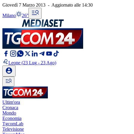
Giovedì 7 Marzo 2013
-
Aggiornato alle
14:30
Milano
26°
Leone
(23 Lug - 23 Ago)
Ultim'ora
Cronaca
Mondo
Economia
TgcomLab
Televisione