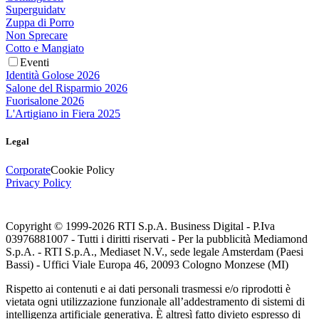
Superguidatv
Zuppa di Porro
Non Sprecare
Cotto e Mangiato
Eventi
Identità Golose 2026
Salone del Risparmio 2026
Fuorisalone 2026
L'Artigiano in Fiera 2025
Legal
Corporate
Cookie Policy
Privacy Policy
Copyright © 1999-
2026
RTI S.p.A. Business Digital - P.Iva
03976881007 - Tutti i diritti riservati - Per la pubblicità Mediamond
S.p.A. - RTI S.p.A., Mediaset N.V., sede legale Amsterdam (Paesi
Bassi) - Uffici Viale Europa 46, 20093 Cologno Monzese (MI)
Rispetto ai contenuti e ai dati personali trasmessi e/o riprodotti è
vietata ogni utilizzazione funzionale all’addestramento di sistemi di
intelligenza artificiale generativa. È altresì fatto divieto espresso di