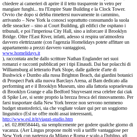
chiedere ai camerieri di aprire il il tetto trasparente in vetro per
mangiare funghi... tra l'Empire State Building e la Clock Tower.
Ovvio che dopo si debba rimettersi nuovamente in cammino,
arrivando – New York la conosci soprattutto consumando la suola
delle sneacker – sino ai Court Building, gli edifici che ospitano i
tribunali, e poi l'imperiosa City Hall, sino a inforcare il Brooklyn
Bridge. Oltre l'East River, infatti, adesso si respira un'atmosfera
davvero elettrizzante (con l'agenzia Homelidays potete affittare un
appartamento a prezzi davvero vantaggiosi,
www.homelidays.it
), raccontata anche dallo scrittore Nathan Englander nei suoi
romanzi e racconti pubblicati per i tipi Einaudi. Dai bar polacchi di
Williamsburg al letterario Park Slope, dalle gallerie d'arte di
Bushwick e Dumbo alla russa Brighton Beach, dai giardini botanici
di Prospect Park alla nuova Barclays Arena, al Bam dedicato alla
performing art e il Brooklyn Museum, sino alla fattoria sopraelevata
di Brooklyn Grange e alla Bedford Stuyvesant resa celebre dai ciak
di Spike Lee, si sente proprio la brezza fresca del rinnovamento. Per
farsi trasportare dalla New York breeze non servono nemmeno
budget strastosferici, sia che vogliate volare qui per un soggiorno
linguistico (Esl ne offre molti assai interessanti,
http://www.esl.it/it/viaggi-studio.htm
, tel. 02.89058444), sia semplicemente per godere qualche giorno di
vacanza. (Aer Lingus propone molti voli a tariffe vantaggiose per
New York con partenza da Milano e Roma e scalo a Dublino, gli