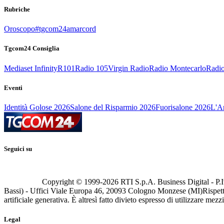
Rubriche
Oroscopo
#tgcom24amarcord
Tgcom24 Consiglia
Mediaset Infinity
R101
Radio 105
Virgin Radio
Radio Montecarlo
Radio
Eventi
Identità Golose 2026
Salone del Risparmio 2026
Fuorisalone 2026
L'Ar
Seguici su
Copyright © 1999-
2026
RTI S.p.A. Business Digital - P.I
Bassi) - Uffici Viale Europa 46, 20093 Cologno Monzese (MI)
Rispett
artificiale generativa. È altresì fatto divieto espresso di utilizzare mez
Legal