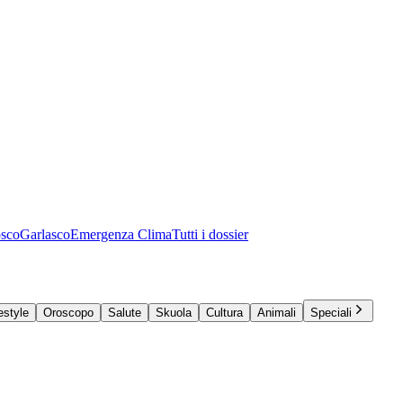
osco
Garlasco
Emergenza Clima
Tutti i dossier
estyle
Oroscopo
Salute
Skuola
Cultura
Animali
Speciali