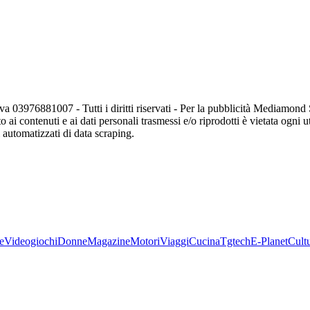
va 03976881007 - Tutti i diritti riservati - Per la pubblicità Mediamon
o ai contenuti e ai dati personali trasmessi e/o riprodotti è vietata ogni 
zi automatizzati di data scraping.
e
Videogiochi
Donne
Magazine
Motori
Viaggi
Cucina
Tgtech
E-Planet
Cult