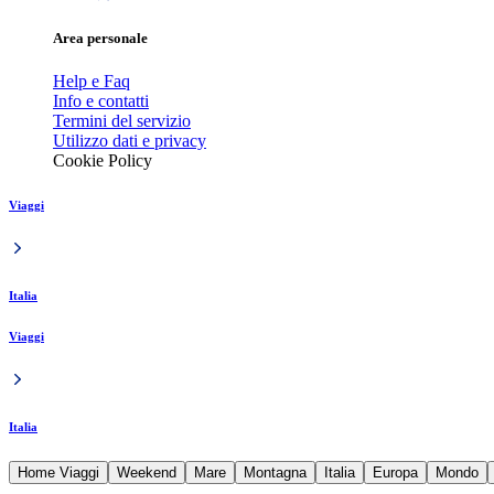
Area personale
Help e Faq
Info e contatti
Termini del servizio
Utilizzo dati e privacy
Cookie Policy
Viaggi
Italia
Viaggi
Italia
Home Viaggi
Weekend
Mare
Montagna
Italia
Europa
Mondo