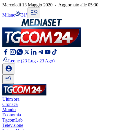
Mercoledì 13 Maggio 2020
-
Aggiornato alle
05:30
Milano
31°
Leone
(23 Lug - 23 Ago)
Ultim'ora
Cronaca
Mondo
Economia
TgcomLab
Televisione