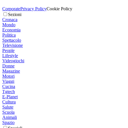
Corporate
Privacy Policy
Cookie Policy
Sezioni
Cronaca
Mondo
Economia
Politica
Spettacolo
Televisione
People
Lifestyle
Videogiochi
Donne
Magazine
Motori
Viaggi
Cucina
Tgtech
E-Planet
Cultura
Salute
Scuola
Animali
Spazio