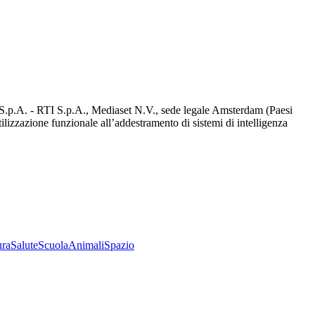
d S.p.A. - RTI S.p.A., Mediaset N.V., sede legale Amsterdam (Paesi
utilizzazione funzionale all’addestramento di sistemi di intelligenza
ura
Salute
Scuola
Animali
Spazio