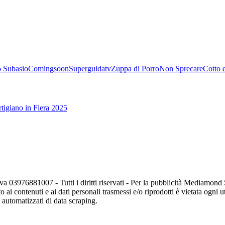
 Subasio
Comingsoon
Superguidatv
Zuppa di Porro
Non Sprecare
Cotto 
tigiano in Fiera 2025
va 03976881007 - Tutti i diritti riservati - Per la pubblicità Mediamon
o ai contenuti e ai dati personali trasmessi e/o riprodotti è vietata ogni 
zi automatizzati di data scraping.