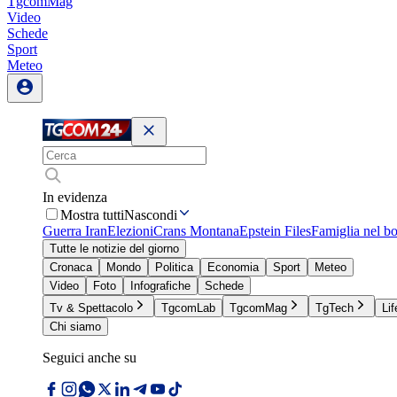
TgcomMag
Video
Schede
Sport
Meteo
In evidenza
Mostra tutti
Nascondi
Guerra Iran
Elezioni
Crans Montana
Epstein Files
Famiglia nel b
Tutte le notizie del giorno
Cronaca
Mondo
Politica
Economia
Sport
Meteo
Video
Foto
Infografiche
Schede
Tv & Spettacolo
TgcomLab
TgcomMag
TgTech
Lif
Chi siamo
Seguici anche su