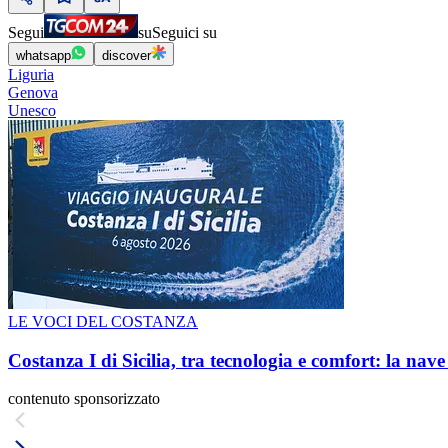
Segui
su
Seguici su
whatsapp
discover
Liguria
Genova
Unesco
LE VOCI DEL COSTANZA
Costanza I di Sicilia, tra tecnologia e comfort: la nav
contenuto sponsorizzato