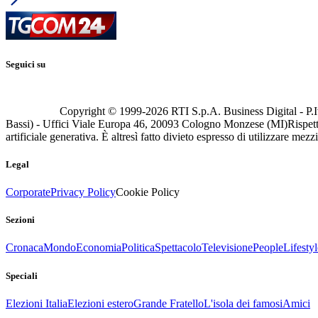
Seguici su
Copyright © 1999-
2026
RTI S.p.A. Business Digital - P.I
Bassi) - Uffici Viale Europa 46, 20093 Cologno Monzese (MI)
Rispett
artificiale generativa. È altresì fatto divieto espresso di utilizzare mez
Legal
Corporate
Privacy Policy
Cookie Policy
Sezioni
Cronaca
Mondo
Economia
Politica
Spettacolo
Televisione
People
Lifestyl
Speciali
Elezioni Italia
Elezioni estero
Grande Fratello
L'isola dei famosi
Amici