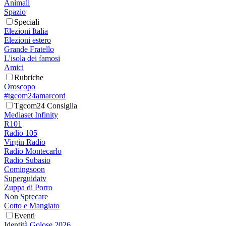
Animali
Spazio
Speciali
Elezioni Italia
Elezioni estero
Grande Fratello
L'isola dei famosi
Amici
Rubriche
Oroscopo
#tgcom24amarcord
Tgcom24 Consiglia
Mediaset Infinity
R101
Radio 105
Virgin Radio
Radio Montecarlo
Radio Subasio
Comingsoon
Superguidatv
Zuppa di Porro
Non Sprecare
Cotto e Mangiato
Eventi
Identità Golose 2026