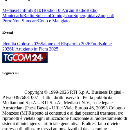
Mediaset Infinity
R101
Radio 105
Virgin Radio
Radio
Montecarlo
Radio Subasio
Comingsoon
Superguidatv
Zuppa di
Porro
Non Sprecare
Cotto e Mangiato
Eventi
Identità Golose 2026
Salone del Risparmio 2026
Fuorisalone
2026
L'Artigiano in Fiera 2025
Seguici su
Copyright © 1999-
2026
RTI S.p.A. Business Digital -
P.Iva 03976881007 - Tutti i diritti riservati - Per la pubblicità
Mediamond S.p.A. - RTI S.p.A., Mediaset N.V., sede legale
Amsterdam (Paesi Bassi) - Uffici Viale Europa 46, 20093 Cologno
Monzese (MI)
Rispetto ai contenuti e ai dati personali trasmessi e/o
riprodotti è vietata ogni utilizzazione funzionale all’addestramento di
sistemi di intelligenza artificiale generativa. È altresì fatto divieto
espresso di utilizzare mezzi automatizzati di data scraping.