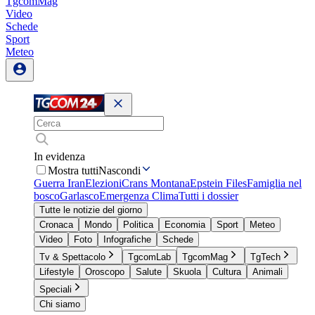
TgcomMag
Video
Schede
Sport
Meteo
In evidenza
Mostra tutti
Nascondi
Guerra Iran
Elezioni
Crans Montana
Epstein Files
Famiglia nel
bosco
Garlasco
Emergenza Clima
Tutti i dossier
Tutte le notizie del giorno
Cronaca
Mondo
Politica
Economia
Sport
Meteo
Video
Foto
Infografiche
Schede
Tv & Spettacolo
TgcomLab
TgcomMag
TgTech
Lifestyle
Oroscopo
Salute
Skuola
Cultura
Animali
Speciali
Chi siamo