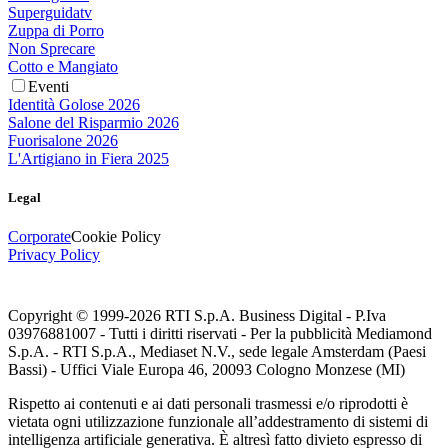
Superguidatv
Zuppa di Porro
Non Sprecare
Cotto e Mangiato
Eventi
Identità Golose 2026
Salone del Risparmio 2026
Fuorisalone 2026
L'Artigiano in Fiera 2025
Legal
Corporate
Cookie Policy
Privacy Policy
Copyright © 1999-
2026
RTI S.p.A. Business Digital - P.Iva
03976881007 - Tutti i diritti riservati - Per la pubblicità Mediamond
S.p.A. - RTI S.p.A., Mediaset N.V., sede legale Amsterdam (Paesi
Bassi) - Uffici Viale Europa 46, 20093 Cologno Monzese (MI)
Rispetto ai contenuti e ai dati personali trasmessi e/o riprodotti è
vietata ogni utilizzazione funzionale all’addestramento di sistemi di
intelligenza artificiale generativa. È altresì fatto divieto espresso di