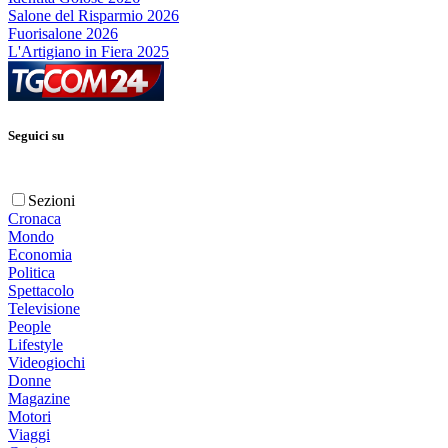
Salone del Risparmio 2026
Fuorisalone 2026
L'Artigiano in Fiera 2025
Seguici su
Sezioni
Cronaca
Mondo
Economia
Politica
Spettacolo
Televisione
People
Lifestyle
Videogiochi
Donne
Magazine
Motori
Viaggi