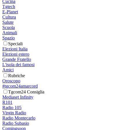
Cucina
Tgtech
E-Planet
Cultura
Salute
Scuola
Animali
Spazio
Speciali
Elezioni Italia
Elezioni estero
Grande Fratello
L'isola dei famosi
Amici
Rubriche
Oroscopo
#tgcom24amarcord
Tgcom24 Consiglia
Mediaset Infinity
R101
Radio 105
Virgin Radio
Radio Montecarlo
Radio Subasio
Comingsoon