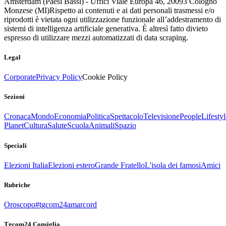
Amsterdam (Paesi Bassi) - Uffici Viale Europa 46, 20093 Cologno
Monzese (MI)
Rispetto ai contenuti e ai dati personali trasmessi e/o
riprodotti è vietata ogni utilizzazione funzionale all’addestramento di
sistemi di intelligenza artificiale generativa. È altresì fatto divieto
espresso di utilizzare mezzi automatizzati di data scraping.
Legal
Corporate
Privacy Policy
Cookie Policy
Sezioni
Cronaca
Mondo
Economia
Politica
Spettacolo
Televisione
People
Lifestyl
Planet
Cultura
Salute
Scuola
Animali
Spazio
Speciali
Elezioni Italia
Elezioni estero
Grande Fratello
L'isola dei famosi
Amici
Rubriche
Oroscopo
#tgcom24amarcord
Tgcom24 Consiglia