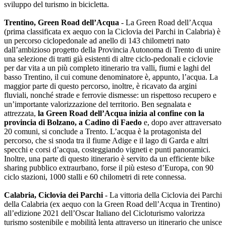
sviluppo del turismo in bicicletta.
Trentino, Green Road dell’Acqua
- La Green Road dell’Acqua
(prima classificata ex aequo con la Ciclovia dei Parchi in Calabria) è
un percorso ciclopedonale ad anello di 143 chilometri nato
dall’ambizioso progetto della Provincia Autonoma di Trento di unire
una selezione di tratti già esistenti di altre ciclo-pedonali e ciclovie
per dar vita a un più completo itinerario tra valli, fiumi e laghi del
basso Trentino, il cui comune denominatore è, appunto, l’acqua. La
maggior parte di questo percorso, inoltre, è ricavato da argini
fluviali, nonché strade e ferrovie dismesse: un rispettoso recupero e
un’importante valorizzazione del territorio. Ben segnalata e
attrezzata,
la Green Road dell’Acqua inizia al confine con la
provincia di Bolzano, a Cadino di Faedo
e, dopo aver attraversato
20 comuni, si conclude a Trento. L’acqua è la protagonista del
percorso, che si snoda tra il fiume Adige e il lago di Garda e altri
specchi e corsi d’acqua, costeggiando vigneti e punti panoramici.
Inoltre, una parte di questo itinerario è servito da un efficiente bike
sharing pubblico extraurbano, forse il più esteso d’Europa, con 90
ciclo stazioni, 1000 stalli e 60 chilometri di rete connessa.
Calabria, Ciclovia dei Parchi
- La vittoria della Ciclovia dei Parchi
della Calabria (ex aequo con la Green Road dell’Acqua in Trentino)
all’edizione 2021 dell’Oscar Italiano del Cicloturismo valorizza
turismo sostenibile e mobilità lenta attraverso un itinerario che unisce