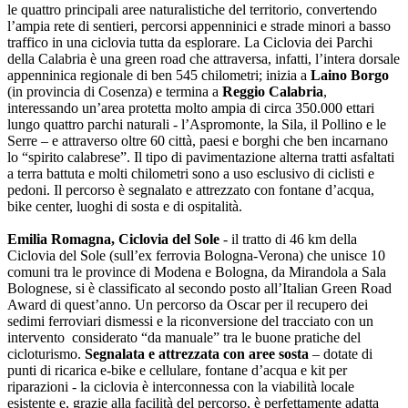
le quattro principali aree naturalistiche del territorio, convertendo
l’ampia rete di sentieri, percorsi appenninici e strade minori a basso
traffico in una ciclovia tutta da esplorare. La Ciclovia dei Parchi
della Calabria è una green road che attraversa, infatti, l’intera dorsale
appenninica regionale di ben 545 chilometri; inizia a
Laino Borgo
(in provincia di Cosenza) e termina a
Reggio Calabria
,
interessando un’area protetta molto ampia di circa 350.000 ettari
lungo quattro parchi naturali - l’Aspromonte, la Sila, il Pollino e le
Serre – e attraverso oltre 60 città, paesi e borghi che ben incarnano
lo “spirito calabrese”. Il tipo di pavimentazione alterna tratti asfaltati
a terra battuta e molti chilometri sono a uso esclusivo di ciclisti e
pedoni. Il percorso è segnalato e attrezzato con fontane d’acqua,
bike center, luoghi di sosta e di ospitalità.
Emilia Romagna, Ciclovia del Sole
- il tratto di 46 km della
Ciclovia del Sole (sull’ex ferrovia Bologna-Verona) che unisce 10
comuni tra le province di Modena e Bologna, da Mirandola a Sala
Bolognese, si è classificato al secondo posto all’Italian Green Road
Award di quest’anno. Un percorso da Oscar per il recupero dei
sedimi ferroviari dismessi e la riconversione del tracciato con un
intervento considerato “da manuale” tra le buone pratiche del
cicloturismo.
Segnalata e attrezzata con aree sosta
– dotate di
punti di ricarica e-bike e cellulare, fontane d’acqua e kit per
riparazioni - la ciclovia è interconnessa con la viabilità locale
esistente e, grazie alla facilità del percorso, è perfettamente adatta