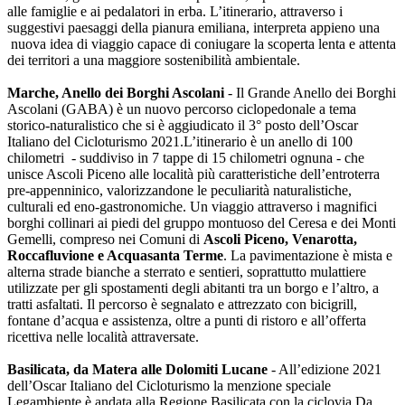
alle famiglie e ai pedalatori in erba. L’itinerario, attraverso i
suggestivi paesaggi della pianura emiliana, interpreta appieno una
nuova idea di viaggio capace di coniugare la scoperta lenta e attenta
dei territori a una maggiore sostenibilità ambientale.
Marche, Anello dei Borghi Ascolani
- Il Grande Anello dei Borghi
Ascolani (GABA) è un nuovo percorso ciclopedonale a tema
storico-naturalistico che si è aggiudicato il 3° posto dell’Oscar
Italiano del Cicloturismo 2021.L’itinerario è un anello di 100
chilometri - suddiviso in 7 tappe di 15 chilometri ognuna - che
unisce Ascoli Piceno alle località più caratteristiche dell’entroterra
pre-appenninico, valorizzandone le peculiarità naturalistiche,
culturali ed eno-gastronomiche. Un viaggio attraverso i magnifici
borghi collinari ai piedi del gruppo montuoso del Ceresa e dei Monti
Gemelli, compreso nei Comuni di
Ascoli Piceno, Venarotta,
Roccafluvione e Acquasanta Terme
. La pavimentazione è mista e
alterna strade bianche a sterrato e sentieri, soprattutto mulattiere
utilizzate per gli spostamenti degli abitanti tra un borgo e l’altro, a
tratti asfaltati. Il percorso è segnalato e attrezzato con bicigrill,
fontane d’acqua e assistenza, oltre a punti di ristoro e all’offerta
ricettiva nelle località attraversate.
Basilicata, da Matera alle Dolomiti Lucane
- All’edizione 2021
dell’Oscar Italiano del Cicloturismo la menzione speciale
Legambiente è andata alla Regione Basilicata con la ciclovia Da