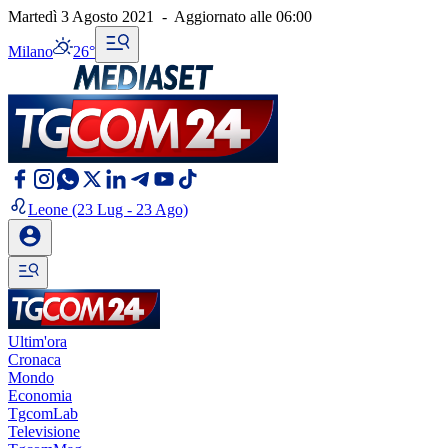
Martedì 3 Agosto 2021
-
Aggiornato alle
06:00
Milano
26°
Leone
(23 Lug - 23 Ago)
Ultim'ora
Cronaca
Mondo
Economia
TgcomLab
Televisione