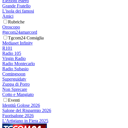
Elezioni estero
Grande Fratello
L'isola dei famosi
Amici
Rubriche
Oroscopo
#tgcom24amarcord
Tgcom24 Consiglia
Mediaset Infinity
R101
Radio 105
Virgin Radio
Radio Montecarlo
Radio Subasio
Comingsoon
Superguidatv
Zuppa di Porro
Non Sprecare
Cotto e Mangiato
Eventi
Identità Golose 2026
Salone del Risparmio 2026
Fuorisalone 2026
L'Artigiano in Fiera 2025