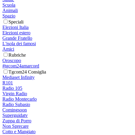
Scuola
Animali
Spazio
Speciali
Elezioni Italia
Elezioni estero
Grande Fratello
L'isola dei famosi
Amici
Rubriche
Oroscopo
#tgcom24amarcord
Tgcom24 Consiglia
Mediaset Infinity
R101
Radio 105
Virgin Radio
Radio Montecarlo
Radio Subasio
Comingsoon
Superguidatv
Zuppa di Porro
Non Sprecare
Cotto e Mangiato