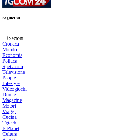
Seguici su
Sezioni
Cronaca
Mondo
Economia
Politica
Spettacolo
Televisione
People
Lifestyle
Videogiochi
Donne
Magazine
Motori
Viaggi
Cucina
Tgtech
E-Planet
Cultura
Salute