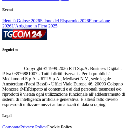
Eventi
Identità Golose 2026
Salone del Risparmio 2026
Fuorisalone
2026
L'Artigiano in Fiera 2025
Seguici su
Copyright © 1999-
2026
RTI S.p.A. Business Digital -
P.Iva 03976881007 - Tutti i diritti riservati - Per la pubblicità
Mediamond S.p.A. - RTI S.p.A., Mediaset N.V., sede legale
Amsterdam (Paesi Bassi) - Uffici Viale Europa 46, 20093 Cologno
Monzese (MI)
Rispetto ai contenuti e ai dati personali trasmessi e/o
riprodotti è vietata ogni utilizzazione funzionale all’addestramento di
sistemi di intelligenza artificiale generativa. È altresì fatto divieto
espresso di utilizzare mezzi automatizzati di data scraping.
Legal
Corporate
Privacy Policy
Cookie Policy