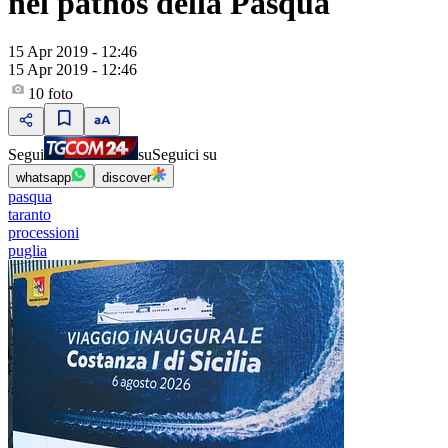
nel pathos della Pasqua
15 Apr 2019 - 12:46
15 Apr 2019 - 12:46
10
foto
Segui
su
Seguici su
whatsapp
discover
pasqua
taranto
processioni
puglia