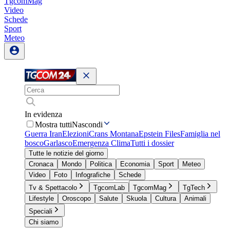
TgcomMag
Video
Schede
Sport
Meteo
In evidenza
Mostra tutti
Nascondi
Guerra Iran
Elezioni
Crans Montana
Epstein Files
Famiglia nel
bosco
Garlasco
Emergenza Clima
Tutti i dossier
Tutte le notizie del giorno
Cronaca
Mondo
Politica
Economia
Sport
Meteo
Video
Foto
Infografiche
Schede
Tv & Spettacolo
TgcomLab
TgcomMag
TgTech
Lifestyle
Oroscopo
Salute
Skuola
Cultura
Animali
Speciali
Chi siamo