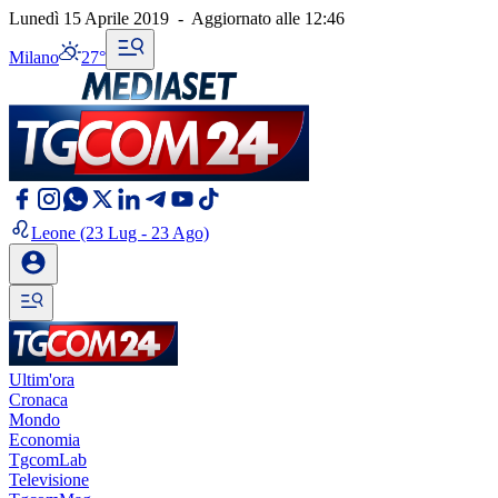
Lunedì 15 Aprile 2019
-
Aggiornato alle
12:46
Milano
27°
Leone
(23 Lug - 23 Ago)
Ultim'ora
Cronaca
Mondo
Economia
TgcomLab
Televisione