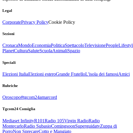
Legal
Corporate
Privacy Policy
Cookie Policy
Sezioni
Cronaca
Mondo
Economia
Politica
Spettacolo
Televisione
People
Lifestyl
Planet
Cultura
Salute
Scuola
Animali
Spazio
Speciali
Elezioni Italia
Elezioni estero
Grande Fratello
L'isola dei famosi
Amici
Rubriche
Oroscopo
#tgcom24amarcord
Tgcom24 Consiglia
Mediaset Infinity
R101
Radio 105
Virgin Radio
Radio
Montecarlo
Radio Subasio
Comingsoon
Superguidatv
Zuppa di
Porro
Non Sprecare
Cotto e Mangiato