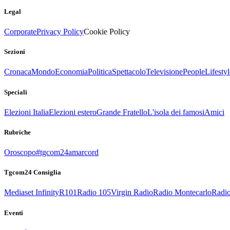
Legal
Corporate
Privacy Policy
Cookie Policy
Sezioni
Cronaca
Mondo
Economia
Politica
Spettacolo
Televisione
People
Lifestyl
Speciali
Elezioni Italia
Elezioni estero
Grande Fratello
L'isola dei famosi
Amici
Rubriche
Oroscopo
#tgcom24amarcord
Tgcom24 Consiglia
Mediaset Infinity
R101
Radio 105
Virgin Radio
Radio Montecarlo
Radio
Eventi