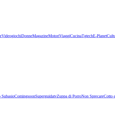
e
Videogiochi
Donne
Magazine
Motori
Viaggi
Cucina
Tgtech
E-Planet
Cult
 Subasio
Comingsoon
Superguidatv
Zuppa di Porro
Non Sprecare
Cotto 