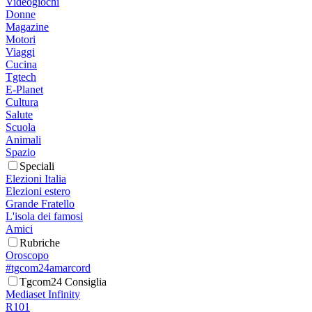
Videogiochi
Donne
Magazine
Motori
Viaggi
Cucina
Tgtech
E-Planet
Cultura
Salute
Scuola
Animali
Spazio
Speciali
Elezioni Italia
Elezioni estero
Grande Fratello
L'isola dei famosi
Amici
Rubriche
Oroscopo
#tgcom24amarcord
Tgcom24 Consiglia
Mediaset Infinity
R101