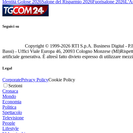
Identità Golose 2026
Salone del Risparmio 2026
Fuorisalone 2026
L'Ar
Seguici su
Copyright © 1999-
2026
RTI S.p.A. Business Digital - P.I
Bassi) - Uffici Viale Europa 46, 20093 Cologno Monzese (MI)
Rispett
artificiale generativa. È altresì fatto divieto espresso di utilizzare mez
Legal
Corporate
Privacy Policy
Cookie Policy
Sezioni
Cronaca
Mondo
Economia
Politica
Spettacolo
Televisione
People
Lifestyle