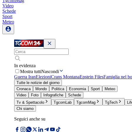
TgcomMag
Video
Schede
Sport
Meteo
In evidenza
Mostra tutti
Nascondi
Guerra Iran
Elezioni
Crans Montana
Epstein Files
Famiglia nel b
Tutte le notizie del giorno
Cronaca
Mondo
Politica
Economia
Sport
Meteo
Video
Foto
Infografiche
Schede
Tv & Spettacolo
TgcomLab
TgcomMag
TgTech
Lif
Chi siamo
Seguici anche su