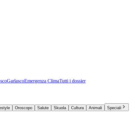
osco
Garlasco
Emergenza Clima
Tutti i dossier
estyle
Oroscopo
Salute
Skuola
Cultura
Animali
Speciali