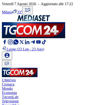
Venerdì 7 Agosto 2026
-
Aggiornato alle
17:22
Milano
33°
Leone
(23 Lug - 23 Ago)
Ultim'ora
Cronaca
Mondo
Economia
TgcomLab
Televisione