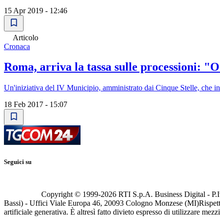
15 Apr 2019 - 12:46
Articolo
Cronaca
Roma, arriva la tassa sulle processioni: "
Un'iniziativa del IV Municipio, amministrato dai Cinque Stelle, che inv
18 Feb 2017 - 15:07
Seguici su
Copyright © 1999-
2026
RTI S.p.A. Business Digital - P.I
Bassi) - Uffici Viale Europa 46, 20093 Cologno Monzese (MI)
Rispett
artificiale generativa. È altresì fatto divieto espresso di utilizzare mez