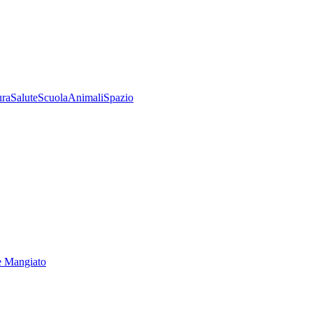
ura
Salute
Scuola
Animali
Spazio
e Mangiato