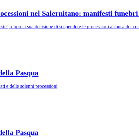
cessioni nel Salernitano: manifesti funebri
te", dopo la sua decisione di sospendere le processioni a causa dei con
 della Pasqua
ati e delle solenni processioni
 della Pasqua