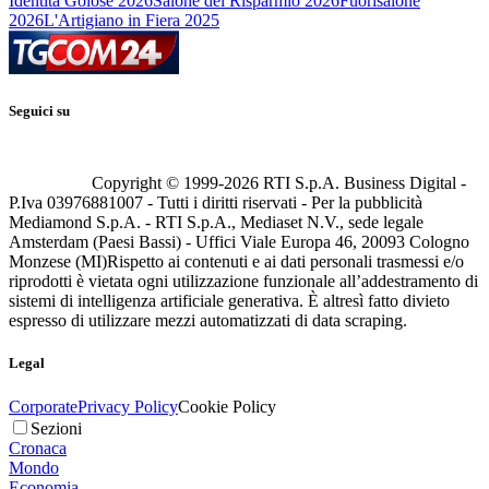
Identità Golose 2026
Salone del Risparmio 2026
Fuorisalone
2026
L'Artigiano in Fiera 2025
Seguici su
Copyright © 1999-
2026
RTI S.p.A. Business Digital -
P.Iva 03976881007 - Tutti i diritti riservati - Per la pubblicità
Mediamond S.p.A. - RTI S.p.A., Mediaset N.V., sede legale
Amsterdam (Paesi Bassi) - Uffici Viale Europa 46, 20093 Cologno
Monzese (MI)
Rispetto ai contenuti e ai dati personali trasmessi e/o
riprodotti è vietata ogni utilizzazione funzionale all’addestramento di
sistemi di intelligenza artificiale generativa. È altresì fatto divieto
espresso di utilizzare mezzi automatizzati di data scraping.
Legal
Corporate
Privacy Policy
Cookie Policy
Sezioni
Cronaca
Mondo
Economia