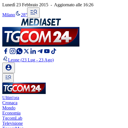
Lunedì 23 Febbraio 2015
-
Aggiornato alle
16:26
Milano
28°
Leone
(23 Lug - 23 Ago)
Ultim'ora
Cronaca
Mondo
Economia
TgcomLab
Televisione