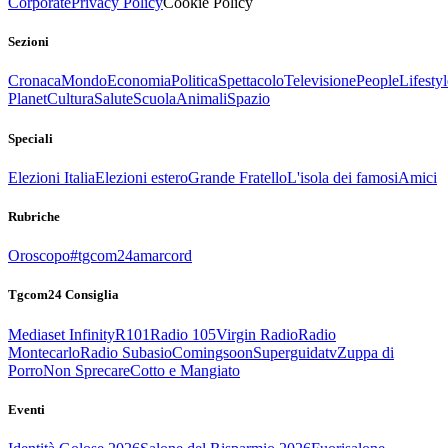
Corporate
Privacy Policy
Cookie Policy
Sezioni
Cronaca
Mondo
Economia
Politica
Spettacolo
Televisione
People
Lifestyl
Planet
Cultura
Salute
Scuola
Animali
Spazio
Speciali
Elezioni Italia
Elezioni estero
Grande Fratello
L'isola dei famosi
Amici
Rubriche
Oroscopo
#tgcom24amarcord
Tgcom24 Consiglia
Mediaset Infinity
R101
Radio 105
Virgin Radio
Radio
Montecarlo
Radio Subasio
Comingsoon
Superguidatv
Zuppa di
Porro
Non Sprecare
Cotto e Mangiato
Eventi