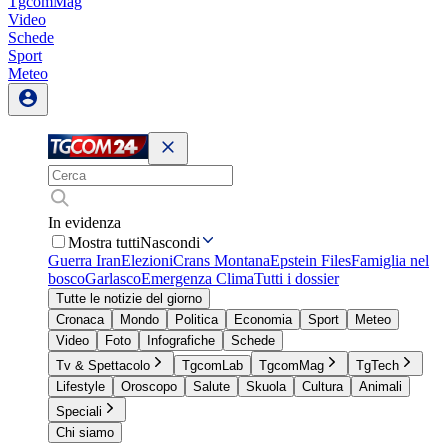
TgcomMag
Video
Schede
Sport
Meteo
In evidenza
Mostra tutti
Nascondi
Guerra Iran
Elezioni
Crans Montana
Epstein Files
Famiglia nel
bosco
Garlasco
Emergenza Clima
Tutti i dossier
Tutte le notizie del giorno
Cronaca
Mondo
Politica
Economia
Sport
Meteo
Video
Foto
Infografiche
Schede
Tv & Spettacolo
TgcomLab
TgcomMag
TgTech
Lifestyle
Oroscopo
Salute
Skuola
Cultura
Animali
Speciali
Chi siamo