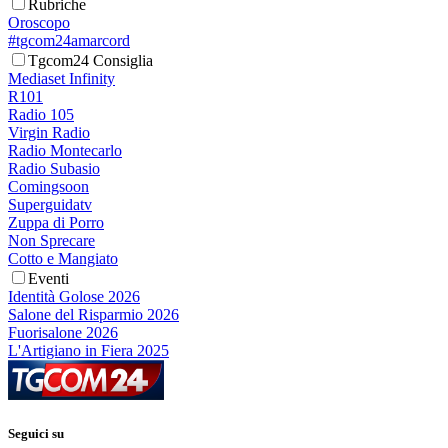
Rubriche
Oroscopo
#tgcom24amarcord
Tgcom24 Consiglia
Mediaset Infinity
R101
Radio 105
Virgin Radio
Radio Montecarlo
Radio Subasio
Comingsoon
Superguidatv
Zuppa di Porro
Non Sprecare
Cotto e Mangiato
Eventi
Identità Golose 2026
Salone del Risparmio 2026
Fuorisalone 2026
L'Artigiano in Fiera 2025
Seguici su