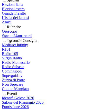
Speciali
Elezioni Italia
Elezioni estero
Grande Fratello
L'isola dei famosi
Amici
Rubriche
Oroscopo
#tgcom24amarcord
Tgcom24 Consiglia
Mediaset Infinity
R101
Radio 105
Virgin Radio
Radio Montecarlo
Radio Subasio
Comingsoon
Superguidatv
Zuppa di Porro
Non Sprecare
Cotto e Mangiato
Eventi
Identità Golose 2026
Salone del Risparmio 2026
Fuorisalone 2026