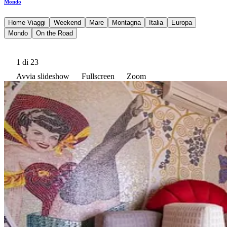
Mondo
Home Viaggi
Weekend
Mare
Montagna
Italia
Europa
Mondo
On the Road
1
di 23
Avvia slideshow
Fullscreen
Zoom