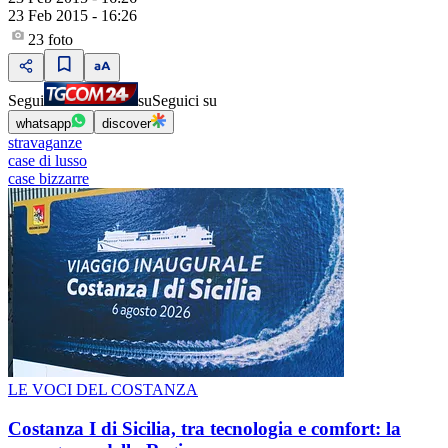
23 Feb 2015 - 16:26
23
foto
Segui
su
Seguici su
whatsapp
discover
stravaganze
case di lusso
case bizzarre
LE VOCI DEL COSTANZA
Costanza I di Sicilia, tra tecnologia e comfort: la