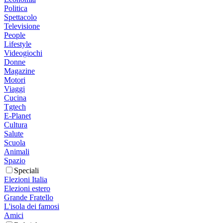
Politica
Spettacolo
Televisione
People
Lifestyle
Videogiochi
Donne
Magazine
Motori
Viaggi
Cucina
Tgtech
E-Planet
Cultura
Salute
Scuola
Animali
Spazio
Speciali
Elezioni Italia
Elezioni estero
Grande Fratello
L'isola dei famosi
Amici