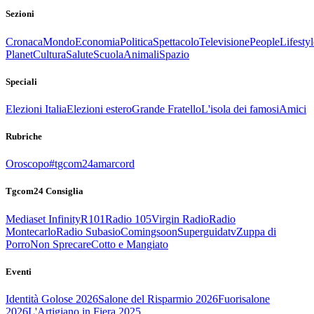
Sezioni
Cronaca
Mondo
Economia
Politica
Spettacolo
Televisione
People
Lifestyl
Planet
Cultura
Salute
Scuola
Animali
Spazio
Speciali
Elezioni Italia
Elezioni estero
Grande Fratello
L'isola dei famosi
Amici
Rubriche
Oroscopo
#tgcom24amarcord
Tgcom24 Consiglia
Mediaset Infinity
R101
Radio 105
Virgin Radio
Radio
Montecarlo
Radio Subasio
Comingsoon
Superguidatv
Zuppa di
Porro
Non Sprecare
Cotto e Mangiato
Eventi
Identità Golose 2026
Salone del Risparmio 2026
Fuorisalone
2026
L'Artigiano in Fiera 2025