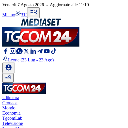
Venerdì 7 Agosto 2026
-
Aggiornato alle
11:19
Milano
31°
Leone
(23 Lug - 23 Ago)
Ultim'ora
Cronaca
Mondo
Economia
TgcomLab
Televisione