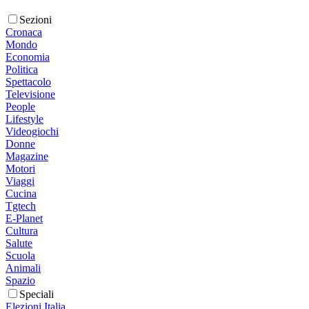
Sezioni
Cronaca
Mondo
Economia
Politica
Spettacolo
Televisione
People
Lifestyle
Videogiochi
Donne
Magazine
Motori
Viaggi
Cucina
Tgtech
E-Planet
Cultura
Salute
Scuola
Animali
Spazio
Speciali
Elezioni Italia