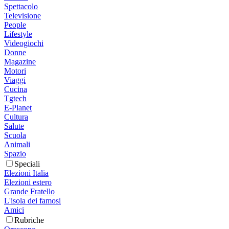
Spettacolo
Televisione
People
Lifestyle
Videogiochi
Donne
Magazine
Motori
Viaggi
Cucina
Tgtech
E-Planet
Cultura
Salute
Scuola
Animali
Spazio
Speciali
Elezioni Italia
Elezioni estero
Grande Fratello
L'isola dei famosi
Amici
Rubriche