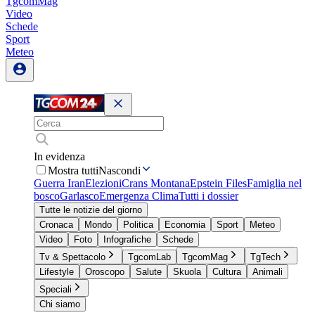
TgcomMag
Video
Schede
Sport
Meteo
In evidenza
Mostra tutti
Nascondi
Guerra Iran
Elezioni
Crans Montana
Epstein Files
Famiglia nel
bosco
Garlasco
Emergenza Clima
Tutti i dossier
Tutte le notizie del giorno
Cronaca
Mondo
Politica
Economia
Sport
Meteo
Video
Foto
Infografiche
Schede
Tv & Spettacolo
TgcomLab
TgcomMag
TgTech
Lifestyle
Oroscopo
Salute
Skuola
Cultura
Animali
Speciali
Chi siamo