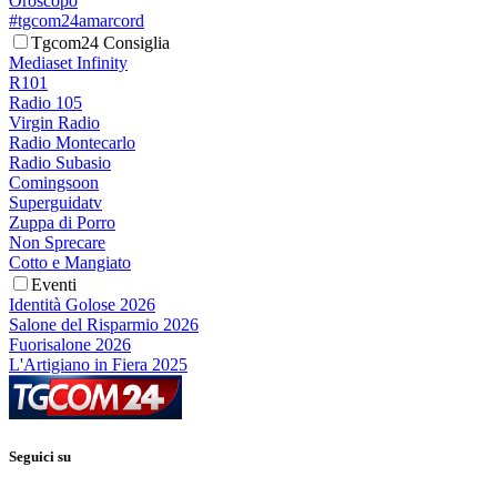
Oroscopo
#tgcom24amarcord
Tgcom24 Consiglia
Mediaset Infinity
R101
Radio 105
Virgin Radio
Radio Montecarlo
Radio Subasio
Comingsoon
Superguidatv
Zuppa di Porro
Non Sprecare
Cotto e Mangiato
Eventi
Identità Golose 2026
Salone del Risparmio 2026
Fuorisalone 2026
L'Artigiano in Fiera 2025
Seguici su