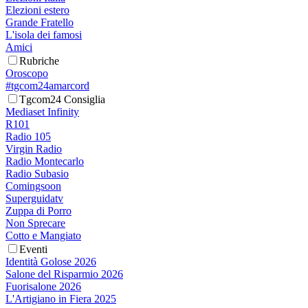
Elezioni estero
Grande Fratello
L'isola dei famosi
Amici
Rubriche
Oroscopo
#tgcom24amarcord
Tgcom24 Consiglia
Mediaset Infinity
R101
Radio 105
Virgin Radio
Radio Montecarlo
Radio Subasio
Comingsoon
Superguidatv
Zuppa di Porro
Non Sprecare
Cotto e Mangiato
Eventi
Identità Golose 2026
Salone del Risparmio 2026
Fuorisalone 2026
L'Artigiano in Fiera 2025