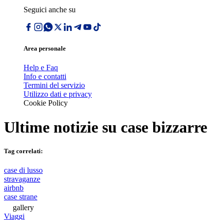
Seguici anche su
Area personale
Help e Faq
Info e contatti
Termini del servizio
Utilizzo dati e privacy
Cookie Policy
Ultime notizie su
case bizzarre
Tag correlati:
case di lusso
stravaganze
airbnb
case strane
gallery
Viaggi