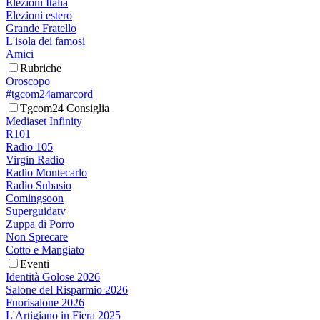
Elezioni Italia
Elezioni estero
Grande Fratello
L'isola dei famosi
Amici
Rubriche
Oroscopo
#tgcom24amarcord
Tgcom24 Consiglia
Mediaset Infinity
R101
Radio 105
Virgin Radio
Radio Montecarlo
Radio Subasio
Comingsoon
Superguidatv
Zuppa di Porro
Non Sprecare
Cotto e Mangiato
Eventi
Identità Golose 2026
Salone del Risparmio 2026
Fuorisalone 2026
L'Artigiano in Fiera 2025