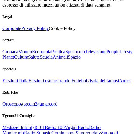
espresso di utilizzare mezzi automatizzati di data scraping.
Legal
Corporate
Privacy Policy
Cookie Policy
Sezioni
Cronaca
Mondo
Economia
Politica
Spettacolo
Televisione
People
Lifestyl
Planet
Cultura
Salute
Scuola
Animali
Spazio
Speciali
Elezioni Italia
Elezioni estero
Grande Fratello
L'isola dei famosi
Amici
Rubriche
Oroscopo
#tgcom24amarcord
Tgcom24 Consiglia
Mediaset Infinity
R101
Radio 105
Virgin Radio
Radio
Montecarlo
Radio Subasio
Comingsoon
Superguidatv
Zuppa di