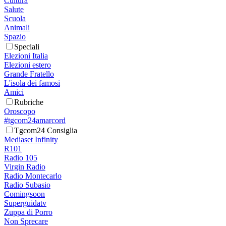
Cultura
Salute
Scuola
Animali
Spazio
Speciali
Elezioni Italia
Elezioni estero
Grande Fratello
L'isola dei famosi
Amici
Rubriche
Oroscopo
#tgcom24amarcord
Tgcom24 Consiglia
Mediaset Infinity
R101
Radio 105
Virgin Radio
Radio Montecarlo
Radio Subasio
Comingsoon
Superguidatv
Zuppa di Porro
Non Sprecare