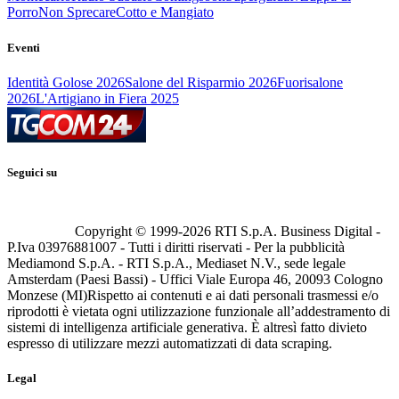
Porro
Non Sprecare
Cotto e Mangiato
Eventi
Identità Golose 2026
Salone del Risparmio 2026
Fuorisalone
2026
L'Artigiano in Fiera 2025
Seguici su
Copyright © 1999-
2026
RTI S.p.A. Business Digital -
P.Iva 03976881007 - Tutti i diritti riservati - Per la pubblicità
Mediamond S.p.A. - RTI S.p.A., Mediaset N.V., sede legale
Amsterdam (Paesi Bassi) - Uffici Viale Europa 46, 20093 Cologno
Monzese (MI)
Rispetto ai contenuti e ai dati personali trasmessi e/o
riprodotti è vietata ogni utilizzazione funzionale all’addestramento di
sistemi di intelligenza artificiale generativa. È altresì fatto divieto
espresso di utilizzare mezzi automatizzati di data scraping.
Legal