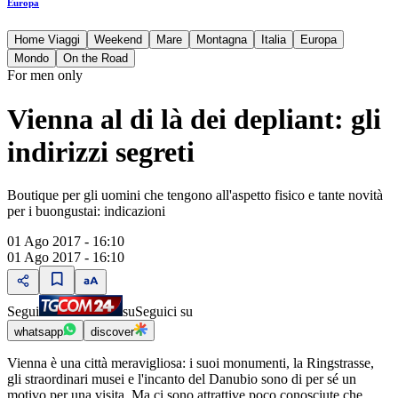
Europa
Home Viaggi
Weekend
Mare
Montagna
Italia
Europa
Mondo
On the Road
For men only
Vienna al di là dei depliant: gli
indirizzi segreti
Boutique per gli uomini che tengono all'aspetto fisico e tante novità
per i buongustai: indicazioni
01 Ago 2017 - 16:10
01 Ago 2017 - 16:10
Segui
su
Seguici su
whatsapp
discover
Vienna è una città meravigliosa: i suoi monumenti, la Ringstrasse,
gli straordinari musei e l'incanto del Danubio sono di per sé un
motivo per una visita. Ma ci sono attrattive poco conosciute che