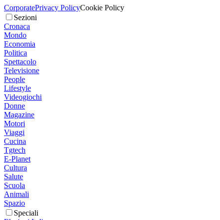
Corporate
Privacy Policy
Cookie Policy
Sezioni
Cronaca
Mondo
Economia
Politica
Spettacolo
Televisione
People
Lifestyle
Videogiochi
Donne
Magazine
Motori
Viaggi
Cucina
Tgtech
E-Planet
Cultura
Salute
Scuola
Animali
Spazio
Speciali