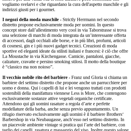
vogliamo svelarvi e che riguardano la cura dell'aspetto maschile e gli
indirizzi giusti per i gourmet.
I negozi della moda maschile -
Strictly Herrmann nel secondo
distretto propone esclusivamente moda per uomini. In questo
concept store dall’allestimento very cool in via Taborstrasse si trova
una selezione di marchi di moda integrata da un’interessante offerta
di accessori, dagli occhiali alle borse, e in più libri, profumi, articoli
di cosmesi, gin e i più nuovi gadget tecnici. Creazioni di moda
sportive ed eleganti ideate da stilisti italiani e francesi: è ciò che offre
La Moustache in via Kirchengasse. Camicie, pantaloni, giacche,
calzature, cravatte e persino smoking stilosi. Il motto della boutique
è “classico ma non noioso”.
Il vecchio nobile rito del barbiere -
Franz und Gloria si chiama un
barbiere del settimo distretto che propone anche un parrucchiere per
uomo e donna. Qui i capelli di lui e lei vengono trattati con prodotti
sostenibili della manifattura viennese Less is More, che contengono
esclusivamente sostanze attive vegetali organiche certificate.
Attendono qui gli uomini rasature a regola d’arte e perfette
modellature della barba, anche senza previo appuntamento. Un
rifugio riservato esclusivamente agli uomini è il barbiere Brothers‘
Barbershop in via Neubaugasse, anch’esso nel settimo distretto. In
un piacevole ambiente vintage si pratica qui l’arte del barbiere, con
taglio dei capelli, rasatura e massaggio del viso. Inoltre questo salone