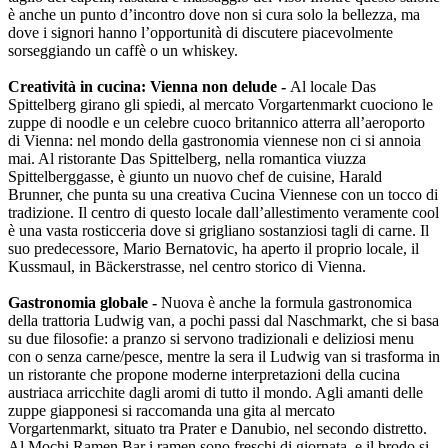
è anche un punto d’incontro dove non si cura solo la bellezza, ma
dove i signori hanno l’opportunità di discutere piacevolmente
sorseggiando un caffè o un whiskey.
Creatività in cucina: Vienna non delude -
Al locale Das
Spittelberg girano gli spiedi, al mercato Vorgartenmarkt cuociono le
zuppe di noodle e un celebre cuoco britannico atterra all’aeroporto
di Vienna: nel mondo della gastronomia viennese non ci si annoia
mai. Al ristorante Das Spittelberg, nella romantica viuzza
Spittelberggasse, è giunto un nuovo chef de cuisine, Harald
Brunner, che punta su una creativa Cucina Viennese con un tocco di
tradizione. Il centro di questo locale dall’allestimento veramente cool
è una vasta rosticceria dove si grigliano sostanziosi tagli di carne. Il
suo predecessore, Mario Bernatovic, ha aperto il proprio locale, il
Kussmaul, in Bäckerstrasse, nel centro storico di Vienna.
Gastronomia globale -
Nuova è anche la formula gastronomica
della trattoria Ludwig van, a pochi passi dal Naschmarkt, che si basa
su due filosofie: a pranzo si servono tradizionali e deliziosi menu
con o senza carne/pesce, mentre la sera il Ludwig van si trasforma in
un ristorante che propone moderne interpretazioni della cucina
austriaca arricchite dagli aromi di tutto il mondo. Agli amanti delle
zuppe giapponesi si raccomanda una gita al mercato
Vorgartenmarkt, situato tra Prater e Danubio, nel secondo distretto.
Al Mochi Ramen Bar i ramen sono freschi di giornata, e il brodo si