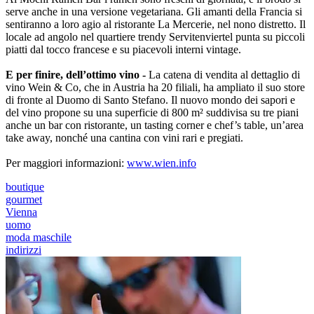
serve anche in una versione vegetariana. Gli amanti della Francia si
sentiranno a loro agio al ristorante La Mercerie, nel nono distretto. Il
locale ad angolo nel quartiere trendy Servitenviertel punta su piccoli
piatti dal tocco francese e su piacevoli interni vintage.
E per finire, dell’ottimo vino -
La catena di vendita al dettaglio di
vino Wein & Co, che in Austria ha 20 filiali, ha ampliato il suo store
di fronte al Duomo di Santo Stefano. Il nuovo mondo dei sapori e
del vino propone su una superficie di 800 m² suddivisa su tre piani
anche un bar con ristorante, un tasting corner e chef’s table, un’area
take away, nonché una cantina con vini rari e pregiati.
Per maggiori informazioni:
www.wien.info
boutique
gourmet
Vienna
uomo
moda maschile
indirizzi