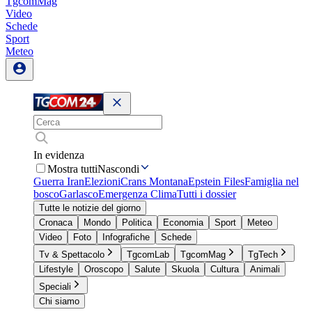
TgcomMag
Video
Schede
Sport
Meteo
In evidenza
Mostra tutti
Nascondi
Guerra Iran
Elezioni
Crans Montana
Epstein Files
Famiglia nel
bosco
Garlasco
Emergenza Clima
Tutti i dossier
Tutte le notizie del giorno
Cronaca
Mondo
Politica
Economia
Sport
Meteo
Video
Foto
Infografiche
Schede
Tv & Spettacolo
TgcomLab
TgcomMag
TgTech
Lifestyle
Oroscopo
Salute
Skuola
Cultura
Animali
Speciali
Chi siamo