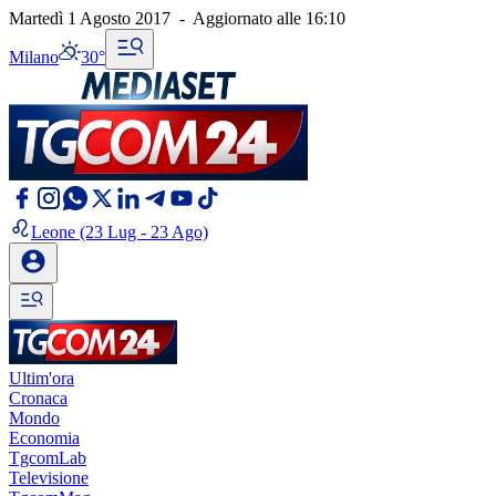
Martedì 1 Agosto 2017
-
Aggiornato alle
16:10
Milano
30°
Leone
(23 Lug - 23 Ago)
Ultim'ora
Cronaca
Mondo
Economia
TgcomLab
Televisione