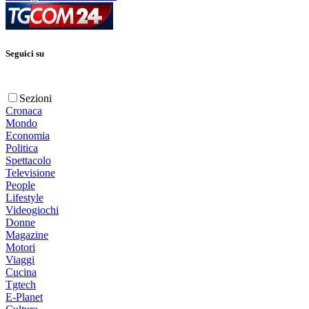
Seguici su
Sezioni
Cronaca
Mondo
Economia
Politica
Spettacolo
Televisione
People
Lifestyle
Videogiochi
Donne
Magazine
Motori
Viaggi
Cucina
Tgtech
E-Planet