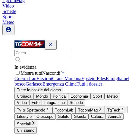
TgcomMag
Video
Schede
Sport
Meteo
In evidenza
Mostra tutti
Nascondi
Guerra Iran
Elezioni
Crans Montana
Epstein Files
Famiglia nel
bosco
Garlasco
Emergenza Clima
Tutti i dossier
Tutte le notizie del giorno
Cronaca
Mondo
Politica
Economia
Sport
Meteo
Video
Foto
Infografiche
Schede
Tv & Spettacolo
TgcomLab
TgcomMag
TgTech
Lifestyle
Oroscopo
Salute
Skuola
Cultura
Animali
Speciali
Chi siamo