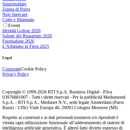
Superguidatv
Zuppa di Porro
Non Sprecare
Cotto e Mangiato
Eventi
Identità Golose 2026
Salone del Risparmio 2026
Fuorisalone 2026
L'Artigiano in Fiera 2025
Legal
Corporate
Cookie Policy
Privacy Policy
Copyright © 1999-
2026
RTI S.p.A. Business Digital - P.Iva
03976881007 - Tutti i diritti riservati - Per la pubblicità Mediamond
S.p.A. - RTI S.p.A., Mediaset N.V., sede legale Amsterdam (Paesi
Bassi) - Uffici Viale Europa 46, 20093 Cologno Monzese (MI)
Rispetto ai contenuti e ai dati personali trasmessi e/o riprodotti è
vietata ogni utilizzazione funzionale all’addestramento di sistemi di
intelligenza artificiale generativa. È altresì fatto divieto espresso di