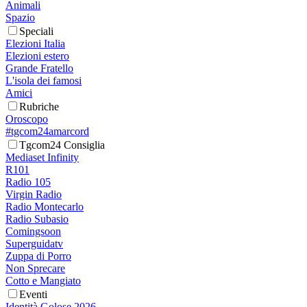
Animali
Spazio
Speciali
Elezioni Italia
Elezioni estero
Grande Fratello
L'isola dei famosi
Amici
Rubriche
Oroscopo
#tgcom24amarcord
Tgcom24 Consiglia
Mediaset Infinity
R101
Radio 105
Virgin Radio
Radio Montecarlo
Radio Subasio
Comingsoon
Superguidatv
Zuppa di Porro
Non Sprecare
Cotto e Mangiato
Eventi
Identità Golose 2026