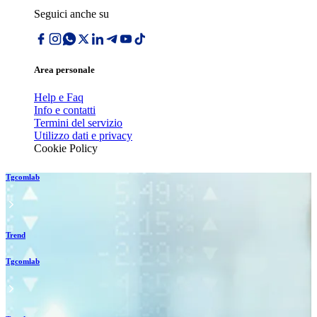
Seguici anche su
Area personale
Help e Faq
Info e contatti
Termini del servizio
Utilizzo dati e privacy
Cookie Policy
Tgcomlab
Trend
Tgcomlab