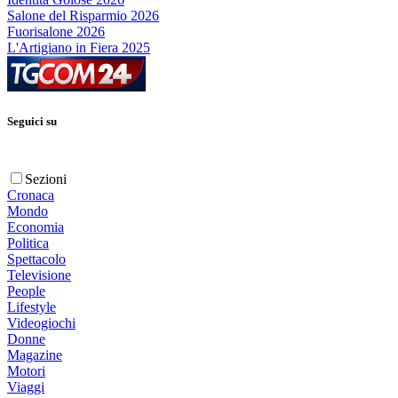
Salone del Risparmio 2026
Fuorisalone 2026
L'Artigiano in Fiera 2025
Seguici su
Sezioni
Cronaca
Mondo
Economia
Politica
Spettacolo
Televisione
People
Lifestyle
Videogiochi
Donne
Magazine
Motori
Viaggi