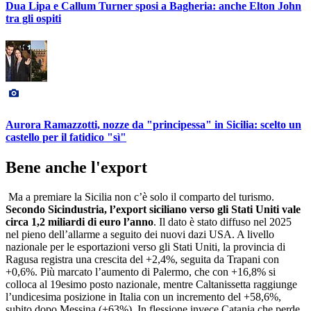
Dua Lipa e Callum Turner sposi a Bagheria: anche Elton John
tra gli ospiti
Aurora Ramazzotti, nozze da "principessa" in Sicilia: scelto un
castello per il fatidico "sì"
Bene anche l'export
Ma a premiare la Sicilia non c’è solo il comparto del turismo.
Secondo Sicindustria, l’export siciliano verso gli Stati Uniti vale
circa 1,2 miliardi di euro l’anno
. Il dato è stato diffuso nel 2025
nel pieno dell’allarme a seguito dei nuovi dazi USA. A livello
nazionale per le esportazioni verso gli Stati Uniti, la provincia di
Ragusa registra una crescita del +2,4%, seguita da Trapani con
+0,6%. Più marcato l’aumento di Palermo, che con +16,8% si
colloca al 19esimo posto nazionale, mentre Caltanissetta raggiunge
l’undicesima posizione in Italia con un incremento del +58,6%,
subito dopo Messina (+63%). In flessione invece Catania che perde