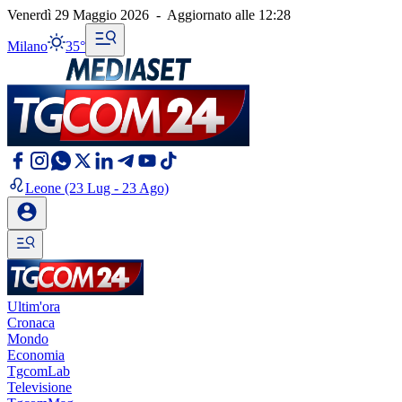
Venerdì 29 Maggio 2026
-
Aggiornato alle
12:28
Milano
35°
Leone
(23 Lug - 23 Ago)
Ultim'ora
Cronaca
Mondo
Economia
TgcomLab
Televisione