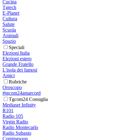
Cucina
Tgtech
E-Planet
Cultura
Salute
Scuola
Animali
Spazio
Speciali
Elezioni Italia
Elezioni estero
Grande Fratello
L'isola dei famosi
Amici
Rubriche
Oroscopo
#tgcom24amarcord
Tgcom24 Consiglia
Mediaset Infinity
R101
Radio 105
Virgin Radio
Radio Montecarlo
Radio Subasio
Comingsoon