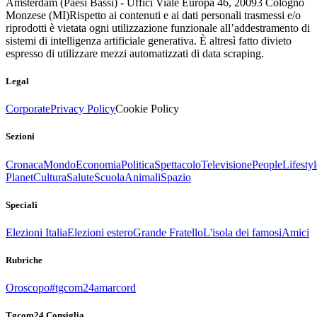
Amsterdam (Paesi Bassi) - Uffici Viale Europa 46, 20093 Cologno
Monzese (MI)
Rispetto ai contenuti e ai dati personali trasmessi e/o
riprodotti è vietata ogni utilizzazione funzionale all’addestramento di
sistemi di intelligenza artificiale generativa. È altresì fatto divieto
espresso di utilizzare mezzi automatizzati di data scraping.
Legal
Corporate
Privacy Policy
Cookie Policy
Sezioni
Cronaca
Mondo
Economia
Politica
Spettacolo
Televisione
People
Lifestyl
Planet
Cultura
Salute
Scuola
Animali
Spazio
Speciali
Elezioni Italia
Elezioni estero
Grande Fratello
L'isola dei famosi
Amici
Rubriche
Oroscopo
#tgcom24amarcord
Tgcom24 Consiglia