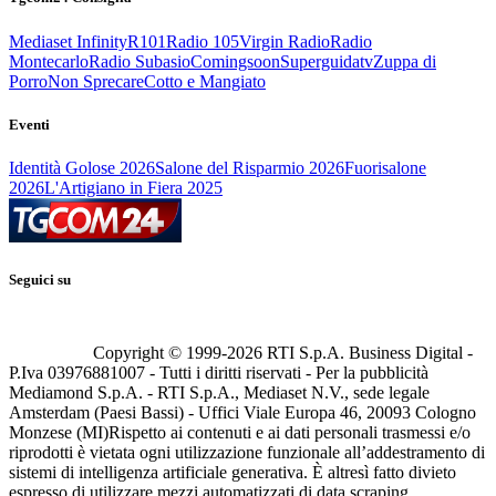
Mediaset Infinity
R101
Radio 105
Virgin Radio
Radio
Montecarlo
Radio Subasio
Comingsoon
Superguidatv
Zuppa di
Porro
Non Sprecare
Cotto e Mangiato
Eventi
Identità Golose 2026
Salone del Risparmio 2026
Fuorisalone
2026
L'Artigiano in Fiera 2025
Seguici su
Copyright © 1999-
2026
RTI S.p.A. Business Digital -
P.Iva 03976881007 - Tutti i diritti riservati - Per la pubblicità
Mediamond S.p.A. - RTI S.p.A., Mediaset N.V., sede legale
Amsterdam (Paesi Bassi) - Uffici Viale Europa 46, 20093 Cologno
Monzese (MI)
Rispetto ai contenuti e ai dati personali trasmessi e/o
riprodotti è vietata ogni utilizzazione funzionale all’addestramento di
sistemi di intelligenza artificiale generativa. È altresì fatto divieto
espresso di utilizzare mezzi automatizzati di data scraping.