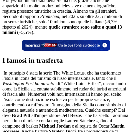
Hollywood innamorata della Sicilia che, grazie anche alle
apparizioni in molte produzioni televisive e cinematografiche,
registra presenze turistiche in crescita. Almeno tra gli stranieri.
Secondo il rapporto
Prometeia
, nel 2025, su oltre 22,5 milioni di
presenze turistiche, solo 10 milioni sono quelle italiane (-6,3%
rispetto al 2024), mentre
quelle straniere sono salite a quasi 13
milioni (+5,5%).
I famosi in trasferta
In principio è stata la serie The White Lotus, che ha trasformato
l’isola in icona del turismo di lusso internazionale, tanto che il
Washington Post ha parlato
di “White Lotus Effect”, raccontando
come la Sicilia sia entrata stabilmente nei radar dei turisti americani
di fascia alta. Numerosi volti noti internazionali hanno poi scelto
l’isola come destinazione esclusiva per le proprie vacanze,
contribuendo a rafforzare l’immagine della Sicilia come simbolo di
eleganza naturale e autenticità mediterranea. Qualche esempi? Dal
divo
Brad Pitt
all'imprenditore
Jeff Bezos
- che ha scelto Taormina
per la luna di miele con la moglie Lauren Sánchez -, fino al
campione di basket
Michael Jordan
e al regista da Oscar
Martin
Scorsese
. Anche l’attore
Stanley Tucci
, tra i protagonisti de "Il