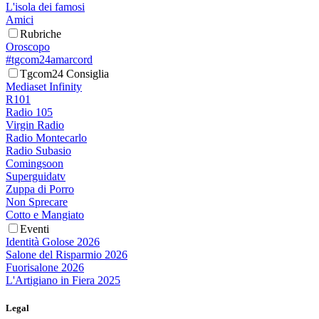
L'isola dei famosi
Amici
Rubriche
Oroscopo
#tgcom24amarcord
Tgcom24 Consiglia
Mediaset Infinity
R101
Radio 105
Virgin Radio
Radio Montecarlo
Radio Subasio
Comingsoon
Superguidatv
Zuppa di Porro
Non Sprecare
Cotto e Mangiato
Eventi
Identità Golose 2026
Salone del Risparmio 2026
Fuorisalone 2026
L'Artigiano in Fiera 2025
Legal