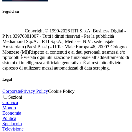
Seguici su
Copyright © 1999-
2026
RTI S.p.A. Business Digital -
P.Iva 03976881007 - Tutti i diritti riservati - Per la pubblicità
Mediamond S.p.A. - RTI S.p.A., Mediaset N.V., sede legale
Amsterdam (Paesi Bassi) - Uffici Viale Europa 46, 20093 Cologno
Monzese (MI)
Rispetto ai contenuti e ai dati personali trasmessi e/o
riprodotti è vietata ogni utilizzazione funzionale all’addestramento di
sistemi di intelligenza artificiale generativa. È altresì fatto divieto
espresso di utilizzare mezzi automatizzati di data scraping.
Legal
Corporate
Privacy Policy
Cookie Policy
Sezioni
Cronaca
Mondo
Economia
Politica
Spettacolo
Televisione