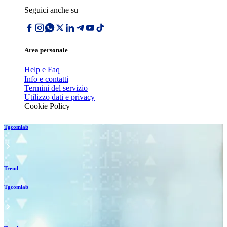
Seguici anche su
Area personale
Help e Faq
Info e contatti
Termini del servizio
Utilizzo dati e privacy
Cookie Policy
Tgcomlab
Trend
Tgcomlab