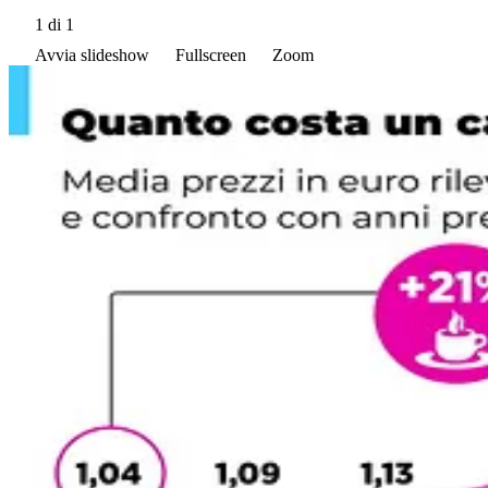
1
di 1
Avvia slideshow
Fullscreen
Zoom