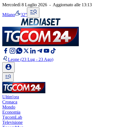
Mercoledì 8 Luglio 2026
-
Aggiornato alle
13:13
Milano
32°
Leone
(23 Lug - 23 Ago)
Ultim'ora
Cronaca
Mondo
Economia
TgcomLab
Televisione