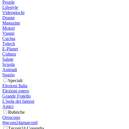
People
Lifestyle
Videogiochi
Donne
Magazine
Motori
Viaggi
Cucina
Tgtech
E-Planet
Cultura
Salute
Scuola
Animali
Spazio
Speciali
Elezioni Italia
Elezioni estero
Grande Fratello
L'isola dei famosi
Amici
Rubriche
Oroscopo
#tgcom24amarcord
Tgcom24 Consiglia