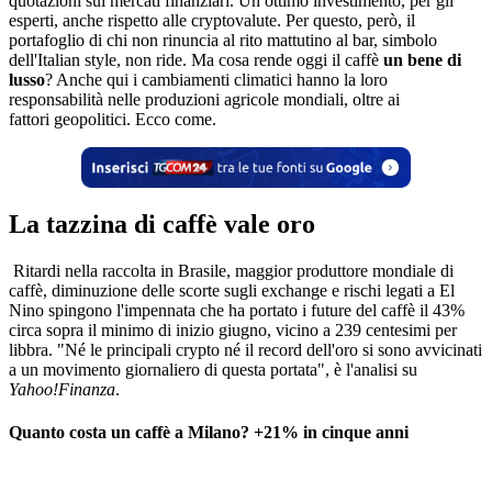
quotazioni sui mercati finanziari. Un ottimo investimento, per gli
esperti, anche rispetto alle cryptovalute. Per questo, però, il
portafoglio di chi non rinuncia al rito mattutino al bar, simbolo
dell'Italian style, non ride. Ma cosa rende oggi il caffè
un bene di
lusso
? Anche qui i cambiamenti climatici hanno la loro
responsabilità nelle produzioni agricole mondiali, oltre ai
fattori geopolitici. Ecco come.
La tazzina di caffè vale oro
Ritardi nella raccolta in Brasile, maggior produttore mondiale di
caffè, diminuzione delle scorte sugli exchange e rischi legati a El
Nino spingono l'impennata che ha portato i future del caffè il 43%
circa sopra il minimo di inizio giugno, vicino a 239 centesimi per
libbra. "Né le principali crypto né il record dell'oro si sono avvicinati
a un movimento giornaliero di questa portata", è l'analisi su
Yahoo!Finanza
.
Quanto costa un caffè a Milano? +21% in cinque anni