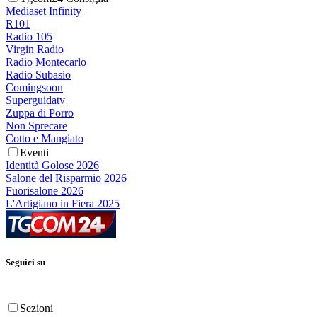
Mediaset Infinity
R101
Radio 105
Virgin Radio
Radio Montecarlo
Radio Subasio
Comingsoon
Superguidatv
Zuppa di Porro
Non Sprecare
Cotto e Mangiato
Eventi
Identità Golose 2026
Salone del Risparmio 2026
Fuorisalone 2026
L'Artigiano in Fiera 2025
Seguici su
Sezioni