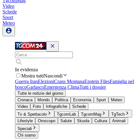
TgcomMag
Video
Schede
Sport
Meteo
In evidenza
Mostra tutti
Nascondi
Guerra Iran
Elezioni
Crans Montana
Epstein Files
Famiglia nel
bosco
Garlasco
Emergenza Clima
Tutti i dossier
Tutte le notizie del giorno
Cronaca
Mondo
Politica
Economia
Sport
Meteo
Video
Foto
Infografiche
Schede
Tv & Spettacolo
TgcomLab
TgcomMag
TgTech
Lifestyle
Oroscopo
Salute
Skuola
Cultura
Animali
Speciali
Chi siamo