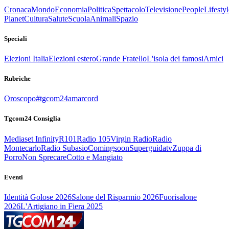
Cronaca
Mondo
Economia
Politica
Spettacolo
Televisione
People
Lifestyl
Planet
Cultura
Salute
Scuola
Animali
Spazio
Speciali
Elezioni Italia
Elezioni estero
Grande Fratello
L'isola dei famosi
Amici
Rubriche
Oroscopo
#tgcom24amarcord
Tgcom24 Consiglia
Mediaset Infinity
R101
Radio 105
Virgin Radio
Radio
Montecarlo
Radio Subasio
Comingsoon
Superguidatv
Zuppa di
Porro
Non Sprecare
Cotto e Mangiato
Eventi
Identità Golose 2026
Salone del Risparmio 2026
Fuorisalone
2026
L'Artigiano in Fiera 2025