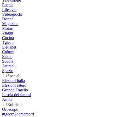
Televisione
People
Lifestyle
Videogiochi
Donne
Magazine
Motori
Viaggi
Cucina
Tgtech
E-Planet
Cultura
Salute
Scuola
Animali
Spazio
Speciali
Elezioni Italia
Elezioni estero
Grande Fratello
L'isola dei famosi
Amici
Rubriche
Oroscopo
#tgcom24amarcord