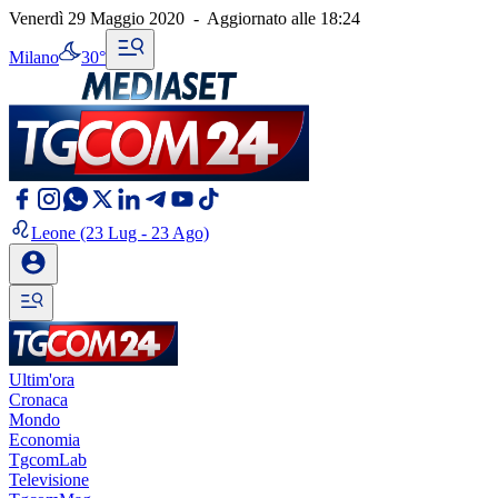
Venerdì 29 Maggio 2020
-
Aggiornato alle
18:24
Milano
30°
Leone
(23 Lug - 23 Ago)
Ultim'ora
Cronaca
Mondo
Economia
TgcomLab
Televisione