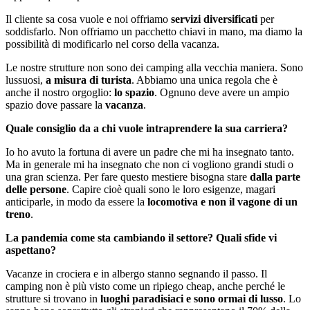
Il cliente sa cosa vuole e noi offriamo
servizi diversificati
per
soddisfarlo. Non offriamo un pacchetto chiavi in mano, ma diamo la
possibilità di modificarlo nel corso della vacanza.
Le nostre strutture non sono dei camping alla vecchia maniera. Sono
lussuosi,
a misura di turista
. Abbiamo una unica regola che è
anche il nostro orgoglio:
lo spazio
. Ognuno deve avere un ampio
spazio dove passare la
vacanza
.
Quale consiglio da a chi vuole intraprendere la sua carriera?
Io ho avuto la fortuna di avere un padre che mi ha insegnato tanto.
Ma in generale mi ha insegnato che non ci vogliono grandi studi o
una gran scienza. Per fare questo mestiere bisogna stare
dalla parte
delle persone
. Capire cioè quali sono le loro esigenze, magari
anticiparle, in modo da essere la
locomotiva e non il vagone di un
treno
.
La pandemia come sta cambiando il settore? Quali sfide vi
aspettano?
Vacanze in crociera e in albergo stanno segnando il passo. Il
camping non è più visto come un ripiego cheap, anche perché le
strutture si trovano in
luoghi paradisiaci e sono ormai di lusso
. Lo