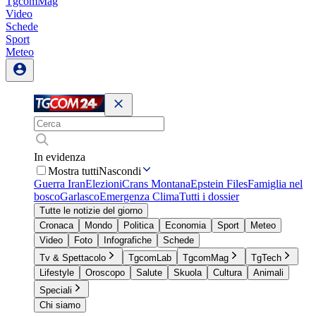
TgcomMag
Video
Schede
Sport
Meteo
In evidenza
Mostra tutti
Nascondi
Guerra Iran
Elezioni
Crans Montana
Epstein Files
Famiglia nel
bosco
Garlasco
Emergenza Clima
Tutti i dossier
Tutte le notizie del giorno
Cronaca
Mondo
Politica
Economia
Sport
Meteo
Video
Foto
Infografiche
Schede
Tv & Spettacolo
TgcomLab
TgcomMag
TgTech
Lifestyle
Oroscopo
Salute
Skuola
Cultura
Animali
Speciali
Chi siamo