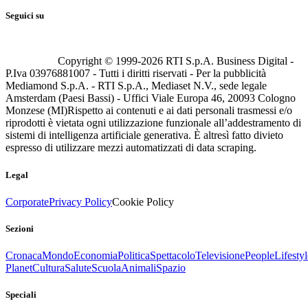
Seguici su
Copyright © 1999-
2026
RTI S.p.A. Business Digital -
P.Iva 03976881007 - Tutti i diritti riservati - Per la pubblicità
Mediamond S.p.A. - RTI S.p.A., Mediaset N.V., sede legale
Amsterdam (Paesi Bassi) - Uffici Viale Europa 46, 20093 Cologno
Monzese (MI)
Rispetto ai contenuti e ai dati personali trasmessi e/o
riprodotti è vietata ogni utilizzazione funzionale all’addestramento di
sistemi di intelligenza artificiale generativa. È altresì fatto divieto
espresso di utilizzare mezzi automatizzati di data scraping.
Legal
Corporate
Privacy Policy
Cookie Policy
Sezioni
Cronaca
Mondo
Economia
Politica
Spettacolo
Televisione
People
Lifestyl
Planet
Cultura
Salute
Scuola
Animali
Spazio
Speciali