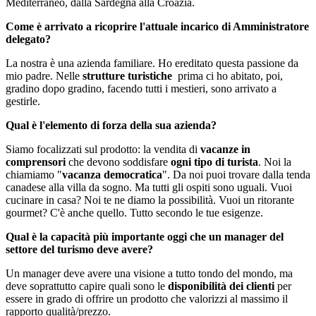
Mediterraneo, dalla Sardegna alla Croazia.
Come è arrivato a ricoprire l'attuale incarico di Amministratore
delegato?
La nostra è una azienda familiare. Ho ereditato questa passione da
mio padre. Nelle
strutture turistiche
prima ci ho abitato, poi,
gradino dopo gradino, facendo tutti i mestieri, sono arrivato a
gestirle.
Qual è l'elemento di forza della sua azienda?
Siamo focalizzati sul prodotto: la vendita di
vacanze in
comprensori
che devono soddisfare
ogni tipo di turista
. Noi la
chiamiamo "
vacanza democratica
". Da noi puoi trovare dalla tenda
canadese alla villa da sogno. Ma tutti gli ospiti sono uguali. Vuoi
cucinare in casa? Noi te ne diamo la possibilità. Vuoi un ritorante
gourmet? C'è anche quello. Tutto secondo le tue esigenze.
Qual è la capacità più importante oggi che un manager del
settore del turismo deve avere?
Un manager deve avere una visione a tutto tondo del mondo, ma
deve soprattutto capire quali sono le
disponibilità dei clienti
per
essere in grado di offrire un prodotto che valorizzi al massimo il
rapporto qualità/prezzo.