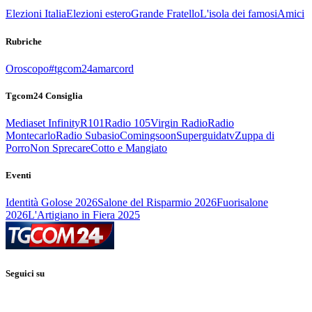
Elezioni Italia
Elezioni estero
Grande Fratello
L'isola dei famosi
Amici
Rubriche
Oroscopo
#tgcom24amarcord
Tgcom24 Consiglia
Mediaset Infinity
R101
Radio 105
Virgin Radio
Radio
Montecarlo
Radio Subasio
Comingsoon
Superguidatv
Zuppa di
Porro
Non Sprecare
Cotto e Mangiato
Eventi
Identità Golose 2026
Salone del Risparmio 2026
Fuorisalone
2026
L'Artigiano in Fiera 2025
Seguici su