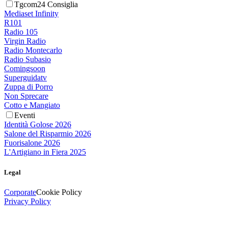
Tgcom24 Consiglia
Mediaset Infinity
R101
Radio 105
Virgin Radio
Radio Montecarlo
Radio Subasio
Comingsoon
Superguidatv
Zuppa di Porro
Non Sprecare
Cotto e Mangiato
Eventi
Identità Golose 2026
Salone del Risparmio 2026
Fuorisalone 2026
L'Artigiano in Fiera 2025
Legal
Corporate
Cookie Policy
Privacy Policy