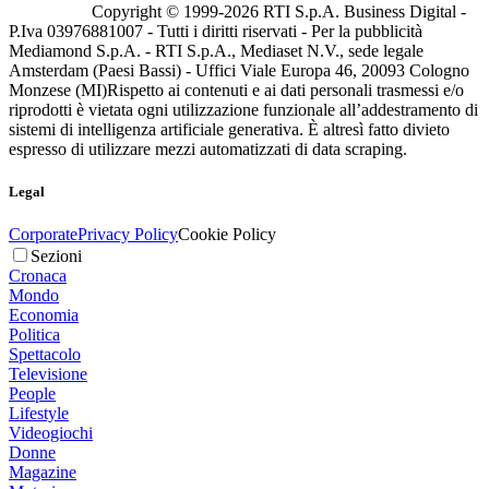
Copyright © 1999-
2026
RTI S.p.A. Business Digital -
P.Iva 03976881007 - Tutti i diritti riservati - Per la pubblicità
Mediamond S.p.A. - RTI S.p.A., Mediaset N.V., sede legale
Amsterdam (Paesi Bassi) - Uffici Viale Europa 46, 20093 Cologno
Monzese (MI)
Rispetto ai contenuti e ai dati personali trasmessi e/o
riprodotti è vietata ogni utilizzazione funzionale all’addestramento di
sistemi di intelligenza artificiale generativa. È altresì fatto divieto
espresso di utilizzare mezzi automatizzati di data scraping.
Legal
Corporate
Privacy Policy
Cookie Policy
Sezioni
Cronaca
Mondo
Economia
Politica
Spettacolo
Televisione
People
Lifestyle
Videogiochi
Donne
Magazine