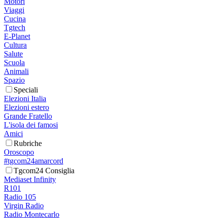
Motori
Viaggi
Cucina
Tgtech
E-Planet
Cultura
Salute
Scuola
Animali
Spazio
Speciali
Elezioni Italia
Elezioni estero
Grande Fratello
L'isola dei famosi
Amici
Rubriche
Oroscopo
#tgcom24amarcord
Tgcom24 Consiglia
Mediaset Infinity
R101
Radio 105
Virgin Radio
Radio Montecarlo