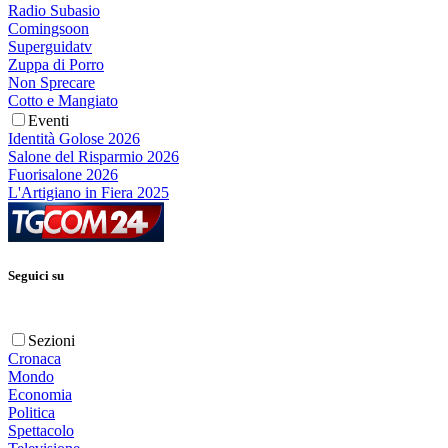
Radio Subasio
Comingsoon
Superguidatv
Zuppa di Porro
Non Sprecare
Cotto e Mangiato
Eventi
Identità Golose 2026
Salone del Risparmio 2026
Fuorisalone 2026
L'Artigiano in Fiera 2025
Seguici su
Sezioni
Cronaca
Mondo
Economia
Politica
Spettacolo