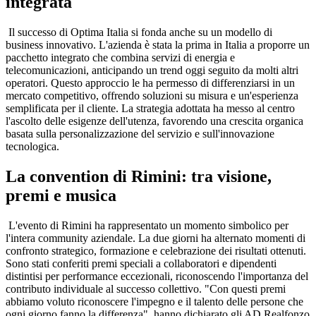
integrata
Il successo di Optima Italia si fonda anche su un modello di
business innovativo. L'azienda è stata la prima in Italia a proporre un
pacchetto integrato che combina servizi di energia e
telecomunicazioni, anticipando un trend oggi seguito da molti altri
operatori. Questo approccio le ha permesso di differenziarsi in un
mercato competitivo, offrendo soluzioni su misura e un'esperienza
semplificata per il cliente. La strategia adottata ha messo al centro
l'ascolto delle esigenze dell'utenza, favorendo una crescita organica
basata sulla personalizzazione del servizio e sull'innovazione
tecnologica.
La convention di Rimini: tra visione,
premi e musica
L'evento di Rimini ha rappresentato un momento simbolico per
l'intera community aziendale. La due giorni ha alternato momenti di
confronto strategico, formazione e celebrazione dei risultati ottenuti.
Sono stati conferiti premi speciali a collaboratori e dipendenti
distintisi per performance eccezionali, riconoscendo l'importanza del
contributo individuale al successo collettivo. "Con questi premi
abbiamo voluto riconoscere l'impegno e il talento delle persone che
ogni giorno fanno la differenza", hanno dichiarato gli AD Realfonzo