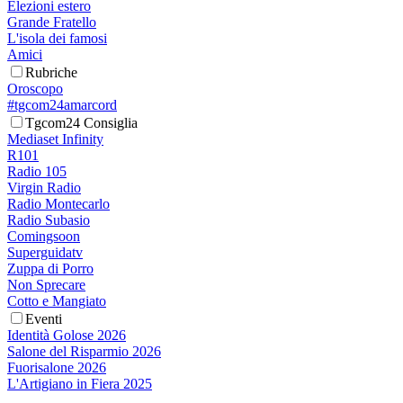
Elezioni estero
Grande Fratello
L'isola dei famosi
Amici
Rubriche
Oroscopo
#tgcom24amarcord
Tgcom24 Consiglia
Mediaset Infinity
R101
Radio 105
Virgin Radio
Radio Montecarlo
Radio Subasio
Comingsoon
Superguidatv
Zuppa di Porro
Non Sprecare
Cotto e Mangiato
Eventi
Identità Golose 2026
Salone del Risparmio 2026
Fuorisalone 2026
L'Artigiano in Fiera 2025