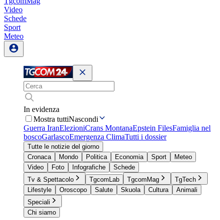
TgcomMag
Video
Schede
Sport
Meteo
In evidenza
Mostra tutti
Nascondi
Guerra Iran
Elezioni
Crans Montana
Epstein Files
Famiglia nel
bosco
Garlasco
Emergenza Clima
Tutti i dossier
Tutte le notizie del giorno
Cronaca
Mondo
Politica
Economia
Sport
Meteo
Video
Foto
Infografiche
Schede
Tv & Spettacolo
TgcomLab
TgcomMag
TgTech
Lifestyle
Oroscopo
Salute
Skuola
Cultura
Animali
Speciali
Chi siamo