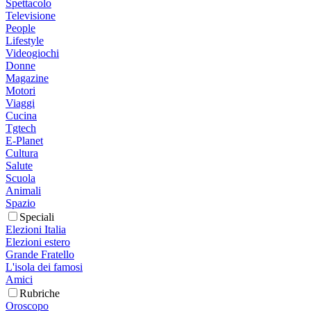
Spettacolo
Televisione
People
Lifestyle
Videogiochi
Donne
Magazine
Motori
Viaggi
Cucina
Tgtech
E-Planet
Cultura
Salute
Scuola
Animali
Spazio
Speciali
Elezioni Italia
Elezioni estero
Grande Fratello
L'isola dei famosi
Amici
Rubriche
Oroscopo