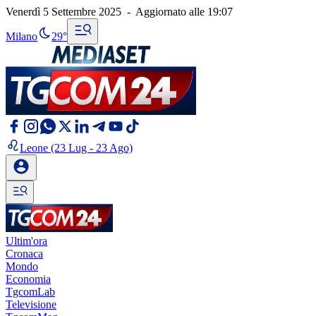
Venerdì 5 Settembre 2025
-
Aggiornato alle
19:07
Milano
29°
Leone
(23 Lug - 23 Ago)
Ultim'ora
Cronaca
Mondo
Economia
TgcomLab
Televisione