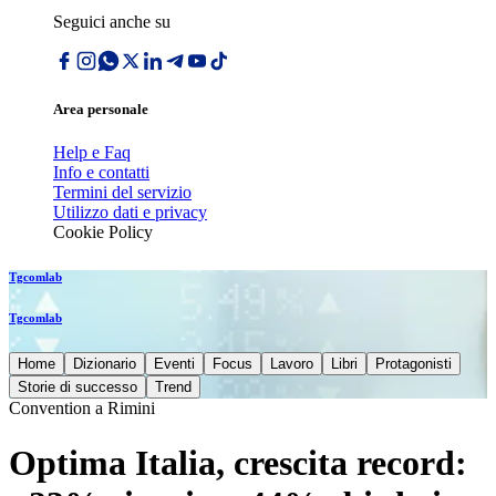
Seguici anche su
Area personale
Help e Faq
Info e contatti
Termini del servizio
Utilizzo dati e privacy
Cookie Policy
Tgcomlab
Tgcomlab
Home
Dizionario
Eventi
Focus
Lavoro
Libri
Protagonisti
Storie di successo
Trend
Convention a Rimini
Optima Italia, crescita record: