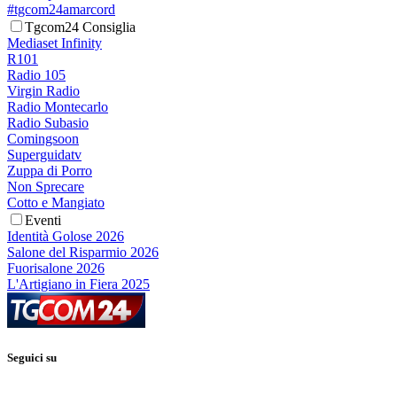
#tgcom24amarcord
Tgcom24 Consiglia
Mediaset Infinity
R101
Radio 105
Virgin Radio
Radio Montecarlo
Radio Subasio
Comingsoon
Superguidatv
Zuppa di Porro
Non Sprecare
Cotto e Mangiato
Eventi
Identità Golose 2026
Salone del Risparmio 2026
Fuorisalone 2026
L'Artigiano in Fiera 2025
Seguici su