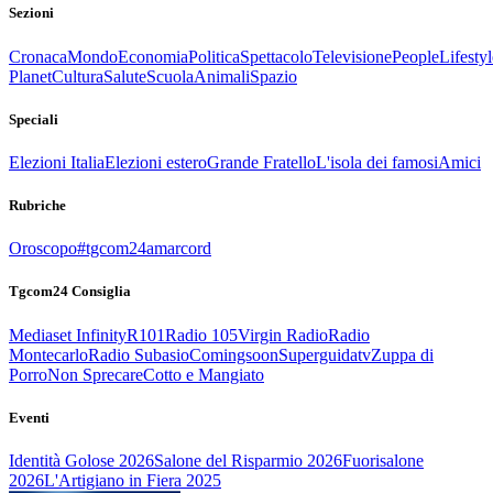
Sezioni
Cronaca
Mondo
Economia
Politica
Spettacolo
Televisione
People
Lifestyl
Planet
Cultura
Salute
Scuola
Animali
Spazio
Speciali
Elezioni Italia
Elezioni estero
Grande Fratello
L'isola dei famosi
Amici
Rubriche
Oroscopo
#tgcom24amarcord
Tgcom24 Consiglia
Mediaset Infinity
R101
Radio 105
Virgin Radio
Radio
Montecarlo
Radio Subasio
Comingsoon
Superguidatv
Zuppa di
Porro
Non Sprecare
Cotto e Mangiato
Eventi
Identità Golose 2026
Salone del Risparmio 2026
Fuorisalone
2026
L'Artigiano in Fiera 2025