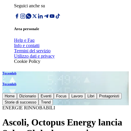
Seguici anche su
Area personale
Help e Faq
Info e contatti
Termini del servizio
Utilizzo dati e privacy
Cookie Policy
Tgcomlab
Tgcomlab
Home
Dizionario
Eventi
Focus
Lavoro
Libri
Protagonisti
Storie di successo
Trend
ENERGIE RINNOBABILI
Ascoli, Octopus Energy lancia