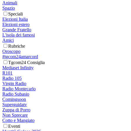
Animali
Spazio
Speciali
Elezioni Italia
Elezioni estero
Grande Fratello
L'isola dei famosi
Amici
Rubriche
Oroscopo
#tgcom24amarcord
Tgcom24 Consiglia
Mediaset Infinity
R101
Radio 105
Virgin Radio
Radio Montecarlo
Radio Subasio
Comingsoon
Superguidatv
Zuppa di Porro
Non Sprecare
Cotto e Mangiato
Eventi