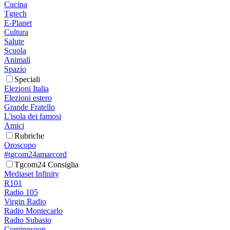
Cucina
Tgtech
E-Planet
Cultura
Salute
Scuola
Animali
Spazio
Speciali
Elezioni Italia
Elezioni estero
Grande Fratello
L'isola dei famosi
Amici
Rubriche
Oroscopo
#tgcom24amarcord
Tgcom24 Consiglia
Mediaset Infinity
R101
Radio 105
Virgin Radio
Radio Montecarlo
Radio Subasio
Comingsoon