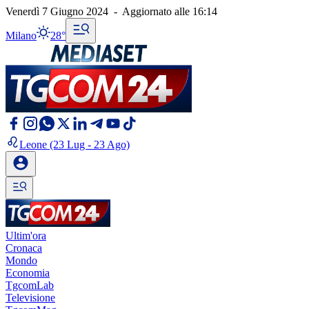
Venerdì 7 Giugno 2024
-
Aggiornato alle
16:14
Milano
28°
Leone
(23 Lug - 23 Ago)
Ultim'ora
Cronaca
Mondo
Economia
TgcomLab
Televisione