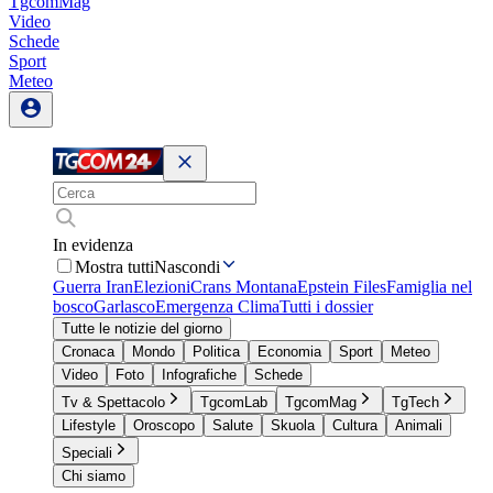
TgcomMag
Video
Schede
Sport
Meteo
In evidenza
Mostra tutti
Nascondi
Guerra Iran
Elezioni
Crans Montana
Epstein Files
Famiglia nel
bosco
Garlasco
Emergenza Clima
Tutti i dossier
Tutte le notizie del giorno
Cronaca
Mondo
Politica
Economia
Sport
Meteo
Video
Foto
Infografiche
Schede
Tv & Spettacolo
TgcomLab
TgcomMag
TgTech
Lifestyle
Oroscopo
Salute
Skuola
Cultura
Animali
Speciali
Chi siamo