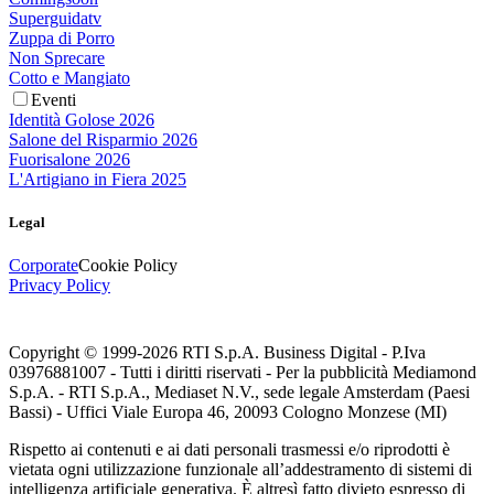
Superguidatv
Zuppa di Porro
Non Sprecare
Cotto e Mangiato
Eventi
Identità Golose 2026
Salone del Risparmio 2026
Fuorisalone 2026
L'Artigiano in Fiera 2025
Legal
Corporate
Cookie Policy
Privacy Policy
Copyright © 1999-
2026
RTI S.p.A. Business Digital - P.Iva
03976881007 - Tutti i diritti riservati - Per la pubblicità Mediamond
S.p.A. - RTI S.p.A., Mediaset N.V., sede legale Amsterdam (Paesi
Bassi) - Uffici Viale Europa 46, 20093 Cologno Monzese (MI)
Rispetto ai contenuti e ai dati personali trasmessi e/o riprodotti è
vietata ogni utilizzazione funzionale all’addestramento di sistemi di
intelligenza artificiale generativa. È altresì fatto divieto espresso di