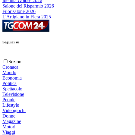
Identità Golose 2026
Salone del Risparmio 2026
Fuorisalone 2026
L'Artigiano in Fiera 2025
Seguici su
Sezioni
Cronaca
Mondo
Economia
Politica
Spettacolo
Televisione
People
Lifestyle
Videogiochi
Donne
Magazine
Motori
Viaggi