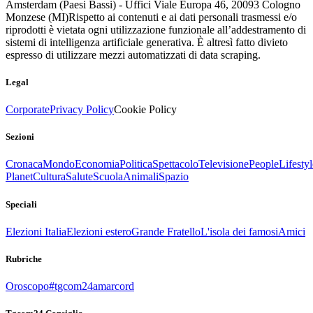
Amsterdam (Paesi Bassi) - Uffici Viale Europa 46, 20093 Cologno
Monzese (MI)
Rispetto ai contenuti e ai dati personali trasmessi e/o
riprodotti è vietata ogni utilizzazione funzionale all’addestramento di
sistemi di intelligenza artificiale generativa. È altresì fatto divieto
espresso di utilizzare mezzi automatizzati di data scraping.
Legal
Corporate
Privacy Policy
Cookie Policy
Sezioni
Cronaca
Mondo
Economia
Politica
Spettacolo
Televisione
People
Lifestyl
Planet
Cultura
Salute
Scuola
Animali
Spazio
Speciali
Elezioni Italia
Elezioni estero
Grande Fratello
L'isola dei famosi
Amici
Rubriche
Oroscopo
#tgcom24amarcord