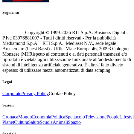
Seguici su
Copyright © 1999-
2026
RTI S.p.A. Business Digital -
P.Iva 03976881007 - Tutti i diritti riservati - Per la pubblicità
Mediamond S.p.A. - RTI S.p.A., Mediaset N.V., sede legale
Amsterdam (Paesi Bassi) - Uffici Viale Europa 46, 20093 Cologno
Monzese (MI)
Rispetto ai contenuti e ai dati personali trasmessi e/o
riprodotti è vietata ogni utilizzazione funzionale all’addestramento di
sistemi di intelligenza artificiale generativa. È altresì fatto divieto
espresso di utilizzare mezzi automatizzati di data scraping.
Legal
Corporate
Privacy Policy
Cookie Policy
Sezioni
Cronaca
Mondo
Economia
Politica
Spettacolo
Televisione
People
Lifestyl
Planet
Cultura
Salute
Scuola
Animali
Spazio
Speciali