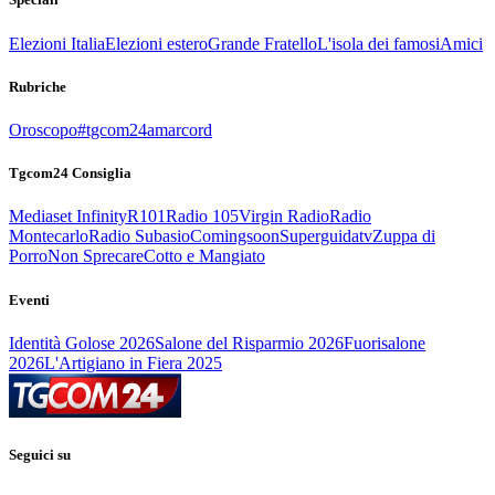
Elezioni Italia
Elezioni estero
Grande Fratello
L'isola dei famosi
Amici
Rubriche
Oroscopo
#tgcom24amarcord
Tgcom24 Consiglia
Mediaset Infinity
R101
Radio 105
Virgin Radio
Radio
Montecarlo
Radio Subasio
Comingsoon
Superguidatv
Zuppa di
Porro
Non Sprecare
Cotto e Mangiato
Eventi
Identità Golose 2026
Salone del Risparmio 2026
Fuorisalone
2026
L'Artigiano in Fiera 2025
Seguici su