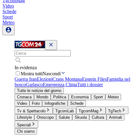
TgcomMag
Video
Schede
Sport
Meteo
In evidenza
Mostra tutti
Nascondi
Guerra Iran
Elezioni
Crans Montana
Epstein Files
Famiglia nel
bosco
Garlasco
Emergenza Clima
Tutti i dossier
Tutte le notizie del giorno
Cronaca
Mondo
Politica
Economia
Sport
Meteo
Video
Foto
Infografiche
Schede
Tv & Spettacolo
TgcomLab
TgcomMag
TgTech
Lifestyle
Oroscopo
Salute
Skuola
Cultura
Animali
Speciali
Chi siamo