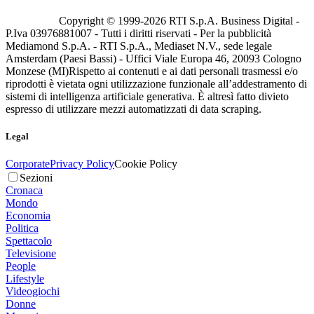
Copyright © 1999-
2026
RTI S.p.A. Business Digital -
P.Iva 03976881007 - Tutti i diritti riservati - Per la pubblicità
Mediamond S.p.A. - RTI S.p.A., Mediaset N.V., sede legale
Amsterdam (Paesi Bassi) - Uffici Viale Europa 46, 20093 Cologno
Monzese (MI)
Rispetto ai contenuti e ai dati personali trasmessi e/o
riprodotti è vietata ogni utilizzazione funzionale all’addestramento di
sistemi di intelligenza artificiale generativa. È altresì fatto divieto
espresso di utilizzare mezzi automatizzati di data scraping.
Legal
Corporate
Privacy Policy
Cookie Policy
Sezioni
Cronaca
Mondo
Economia
Politica
Spettacolo
Televisione
People
Lifestyle
Videogiochi
Donne