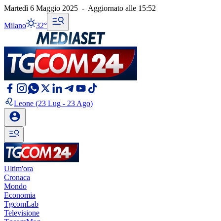
Martedì 6 Maggio 2025
-
Aggiornato alle
15:52
Milano
32°
Leone
(23 Lug - 23 Ago)
Ultim'ora
Cronaca
Mondo
Economia
TgcomLab
Televisione