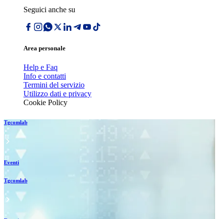
Seguici anche su
Area personale
Help e Faq
Info e contatti
Termini del servizio
Utilizzo dati e privacy
Cookie Policy
Tgcomlab
Eventi
Tgcomlab