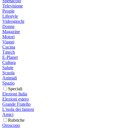
Spettacolo
Televisione
People
Lifestyle
Videogiochi
Donne
Magazine
Motori
Viaggi
Cucina
Tgtech
E-Planet
Cultura
Salute
Scuola
Animali
Spazio
Speciali
Elezioni Italia
Elezioni estero
Grande Fratello
L'isola dei famosi
Amici
Rubriche
Oroscopo