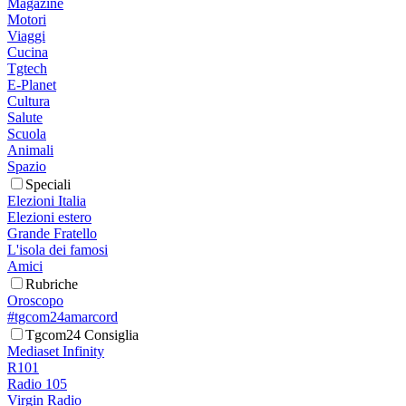
Magazine
Motori
Viaggi
Cucina
Tgtech
E-Planet
Cultura
Salute
Scuola
Animali
Spazio
Speciali
Elezioni Italia
Elezioni estero
Grande Fratello
L'isola dei famosi
Amici
Rubriche
Oroscopo
#tgcom24amarcord
Tgcom24 Consiglia
Mediaset Infinity
R101
Radio 105
Virgin Radio