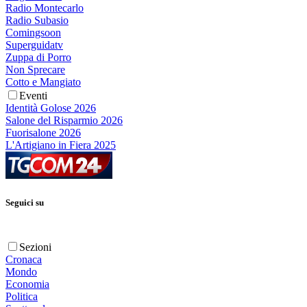
Radio Montecarlo
Radio Subasio
Comingsoon
Superguidatv
Zuppa di Porro
Non Sprecare
Cotto e Mangiato
Eventi
Identità Golose 2026
Salone del Risparmio 2026
Fuorisalone 2026
L'Artigiano in Fiera 2025
Seguici su
Sezioni
Cronaca
Mondo
Economia
Politica