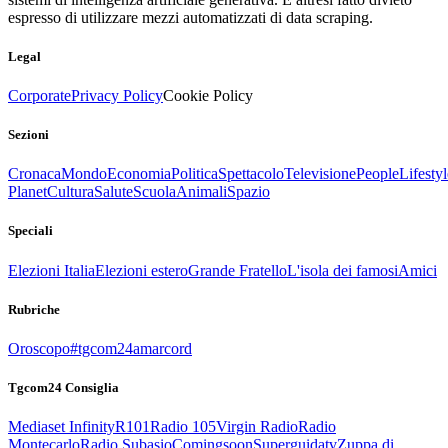
espresso di utilizzare mezzi automatizzati di data scraping.
Legal
Corporate
Privacy Policy
Cookie Policy
Sezioni
Cronaca
Mondo
Economia
Politica
Spettacolo
Televisione
People
Lifestyl
Planet
Cultura
Salute
Scuola
Animali
Spazio
Speciali
Elezioni Italia
Elezioni estero
Grande Fratello
L'isola dei famosi
Amici
Rubriche
Oroscopo
#tgcom24amarcord
Tgcom24 Consiglia
Mediaset Infinity
R101
Radio 105
Virgin Radio
Radio
Montecarlo
Radio Subasio
Comingsoon
Superguidatv
Zuppa di