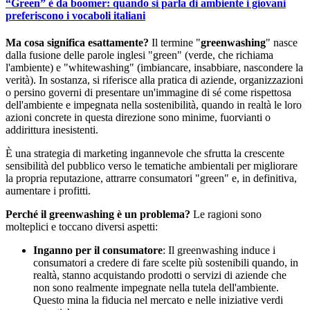
“Green” è da boomer: quando si parla di ambiente i giovani
preferiscono i vocaboli italiani
Ma cosa significa esattamente?
Il termine "
greenwashing
" nasce
dalla fusione delle parole inglesi "green" (verde, che richiama
l'ambiente) e "whitewashing" (imbiancare, insabbiare, nascondere la
verità). In sostanza, si riferisce alla pratica di aziende, organizzazioni
o persino governi di presentare un'immagine di sé come rispettosa
dell'ambiente e impegnata nella sostenibilità, quando in realtà le loro
azioni concrete in questa direzione sono minime, fuorvianti o
addirittura inesistenti.
È una strategia di marketing ingannevole che sfrutta la crescente
sensibilità del pubblico verso le tematiche ambientali per migliorare
la propria reputazione, attrarre consumatori "green" e, in definitiva,
aumentare i profitti.
Perché il greenwashing è un problema?
Le ragioni sono
molteplici e toccano diversi aspetti:
Inganno per il consumatore
: Il greenwashing induce i
consumatori a credere di fare scelte più sostenibili quando, in
realtà, stanno acquistando prodotti o servizi di aziende che
non sono realmente impegnate nella tutela dell'ambiente.
Questo mina la fiducia nel mercato e nelle iniziative verdi