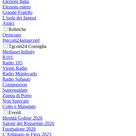
Elezioni Italia
Elezioni estero
Grande Fratello
L'isola dei famosi
Amici
Rubriche
Oroscopo
#tgcom24amarcord
Tgcom24 Consiglia
Mediaset Infinity
R101
Radio 105
Virgin Radio
Radio Montecarlo
Radio Subasio
Comingsoon
Superguidatv
Zuppa di Porro
Non Sprecare
Cotto e Mangiato
Eventi
Identità Golose 2026
Salone del Risparmio 2026
Fuorisalone 2026
L'Artigiano in Fiera 2025