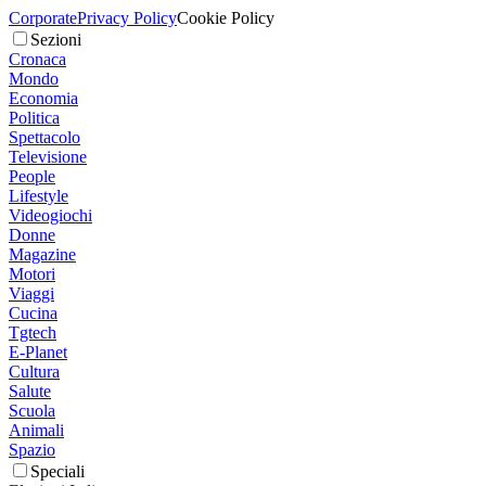
Corporate
Privacy Policy
Cookie Policy
Sezioni
Cronaca
Mondo
Economia
Politica
Spettacolo
Televisione
People
Lifestyle
Videogiochi
Donne
Magazine
Motori
Viaggi
Cucina
Tgtech
E-Planet
Cultura
Salute
Scuola
Animali
Spazio
Speciali