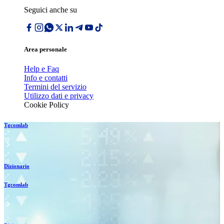
Seguici anche su
Area personale
Help e Faq
Info e contatti
Termini del servizio
Utilizzo dati e privacy
Cookie Policy
Tgcomlab
Dizionario
Tgcomlab