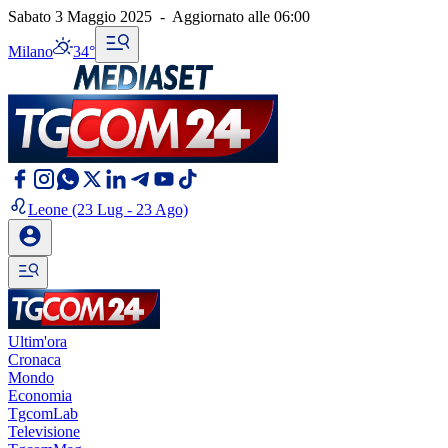
Sabato 3 Maggio 2025
-
Aggiornato alle
06:00
Milano
34°
Leone
(23 Lug - 23 Ago)
Ultim'ora
Cronaca
Mondo
Economia
TgcomLab
Televisione