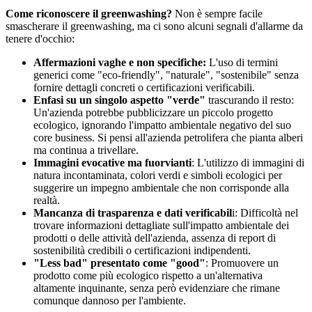
Come riconoscere il greenwashing?
Non è sempre facile
smascherare il greenwashing, ma ci sono alcuni segnali d'allarme da
tenere d'occhio:
Affermazioni vaghe e non specifiche:
L'uso di termini
generici come "eco-friendly", "naturale", "sostenibile" senza
fornire dettagli concreti o certificazioni verificabili.
Enfasi su un singolo aspetto "verde"
trascurando il resto:
Un'azienda potrebbe pubblicizzare un piccolo progetto
ecologico, ignorando l'impatto ambientale negativo del suo
core business. Si pensi all'azienda petrolifera che pianta alberi
ma continua a trivellare.
Immagini evocative ma fuorvianti
: L'utilizzo di immagini di
natura incontaminata, colori verdi e simboli ecologici per
suggerire un impegno ambientale che non corrisponde alla
realtà.
Mancanza di trasparenza e dati verificabil
i: Difficoltà nel
trovare informazioni dettagliate sull'impatto ambientale dei
prodotti o delle attività dell'azienda, assenza di report di
sostenibilità credibili o certificazioni indipendenti.
"Less bad" presentato come "good"
: Promuovere un
prodotto come più ecologico rispetto a un'alternativa
altamente inquinante, senza però evidenziare che rimane
comunque dannoso per l'ambiente.