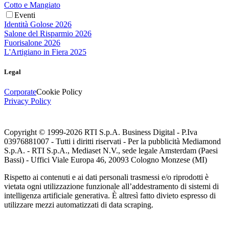
Cotto e Mangiato
Eventi
Identità Golose 2026
Salone del Risparmio 2026
Fuorisalone 2026
L'Artigiano in Fiera 2025
Legal
Corporate
Cookie Policy
Privacy Policy
Copyright © 1999-
2026
RTI S.p.A. Business Digital - P.Iva
03976881007 - Tutti i diritti riservati - Per la pubblicità Mediamond
S.p.A. - RTI S.p.A., Mediaset N.V., sede legale Amsterdam (Paesi
Bassi) - Uffici Viale Europa 46, 20093 Cologno Monzese (MI)
Rispetto ai contenuti e ai dati personali trasmessi e/o riprodotti è
vietata ogni utilizzazione funzionale all’addestramento di sistemi di
intelligenza artificiale generativa. È altresì fatto divieto espresso di
utilizzare mezzi automatizzati di data scraping.