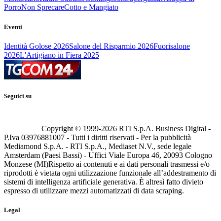
Porro
Non Sprecare
Cotto e Mangiato
Eventi
Identità Golose 2026
Salone del Risparmio 2026
Fuorisalone
2026
L'Artigiano in Fiera 2025
Seguici su
Copyright © 1999-
2026
RTI S.p.A. Business Digital -
P.Iva 03976881007 - Tutti i diritti riservati - Per la pubblicità
Mediamond S.p.A. - RTI S.p.A., Mediaset N.V., sede legale
Amsterdam (Paesi Bassi) - Uffici Viale Europa 46, 20093 Cologno
Monzese (MI)
Rispetto ai contenuti e ai dati personali trasmessi e/o
riprodotti è vietata ogni utilizzazione funzionale all’addestramento di
sistemi di intelligenza artificiale generativa. È altresì fatto divieto
espresso di utilizzare mezzi automatizzati di data scraping.
Legal