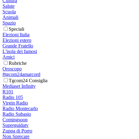
Cultura
Salute
Scuola
Animali
Spazio
Speciali
Elezioni Italia
Elezioni estero
Grande Fratello
L'isola dei famosi
Amici
Rubriche
Oroscopo
#tgcom24amarcord
Tgcom24 Consiglia
Mediaset Infinity
R101
Radio 105
Virgin Radio
Radio Montecarlo
Radio Subasio
Comingsoon
Superguidatv
Zuppa di Porro
Non Sprecare