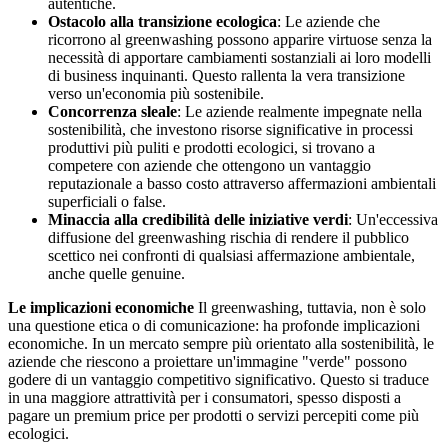
autentiche.
Ostacolo alla transizione ecologica
: Le aziende che
ricorrono al greenwashing possono apparire virtuose senza la
necessità di apportare cambiamenti sostanziali ai loro modelli
di business inquinanti. Questo rallenta la vera transizione
verso un'economia più sostenibile.
Concorrenza sleale
: Le aziende realmente impegnate nella
sostenibilità, che investono risorse significative in processi
produttivi più puliti e prodotti ecologici, si trovano a
competere con aziende che ottengono un vantaggio
reputazionale a basso costo attraverso affermazioni ambientali
superficiali o false.
Minaccia alla credibilità delle iniziative verdi
: Un'eccessiva
diffusione del greenwashing rischia di rendere il pubblico
scettico nei confronti di qualsiasi affermazione ambientale,
anche quelle genuine.
Le implicazioni economiche
Il greenwashing, tuttavia, non è solo
una questione etica o di comunicazione: ha profonde implicazioni
economiche. In un mercato sempre più orientato alla sostenibilità, le
aziende che riescono a proiettare un'immagine "verde" possono
godere di un vantaggio competitivo significativo. Questo si traduce
in una maggiore attrattività per i consumatori, spesso disposti a
pagare un premium price per prodotti o servizi percepiti come più
ecologici.