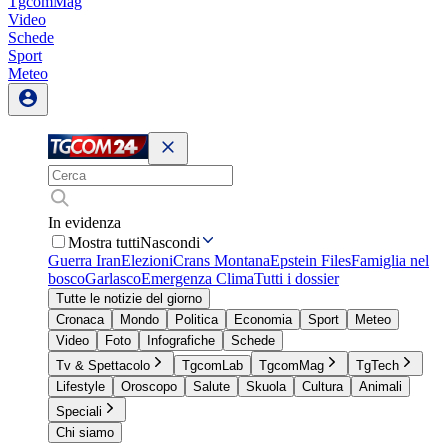
TgcomMag
Video
Schede
Sport
Meteo
In evidenza
Mostra tutti
Nascondi
Guerra Iran
Elezioni
Crans Montana
Epstein Files
Famiglia nel
bosco
Garlasco
Emergenza Clima
Tutti i dossier
Tutte le notizie del giorno
Cronaca
Mondo
Politica
Economia
Sport
Meteo
Video
Foto
Infografiche
Schede
Tv & Spettacolo
TgcomLab
TgcomMag
TgTech
Lifestyle
Oroscopo
Salute
Skuola
Cultura
Animali
Speciali
Chi siamo