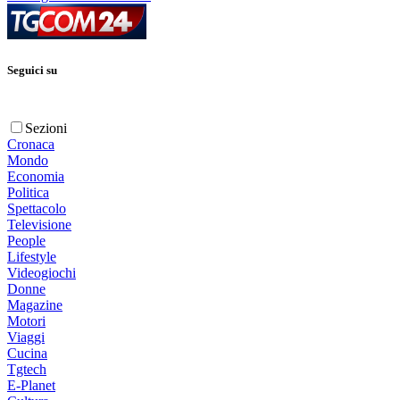
Seguici su
Sezioni
Cronaca
Mondo
Economia
Politica
Spettacolo
Televisione
People
Lifestyle
Videogiochi
Donne
Magazine
Motori
Viaggi
Cucina
Tgtech
E-Planet