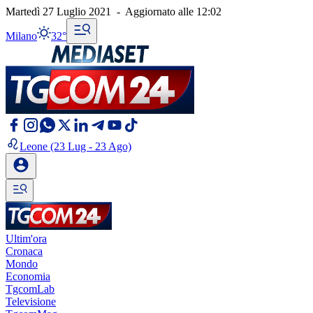
Martedì 27 Luglio 2021
-
Aggiornato alle
12:02
Milano
32°
Leone
(23 Lug - 23 Ago)
Ultim'ora
Cronaca
Mondo
Economia
TgcomLab
Televisione