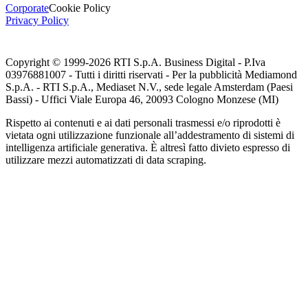
Corporate
Cookie Policy
Privacy Policy
Copyright © 1999-
2026
RTI S.p.A. Business Digital - P.Iva
03976881007 - Tutti i diritti riservati - Per la pubblicità Mediamond
S.p.A. - RTI S.p.A., Mediaset N.V., sede legale Amsterdam (Paesi
Bassi) - Uffici Viale Europa 46, 20093 Cologno Monzese (MI)
Rispetto ai contenuti e ai dati personali trasmessi e/o riprodotti è
vietata ogni utilizzazione funzionale all’addestramento di sistemi di
intelligenza artificiale generativa. È altresì fatto divieto espresso di
utilizzare mezzi automatizzati di data scraping.