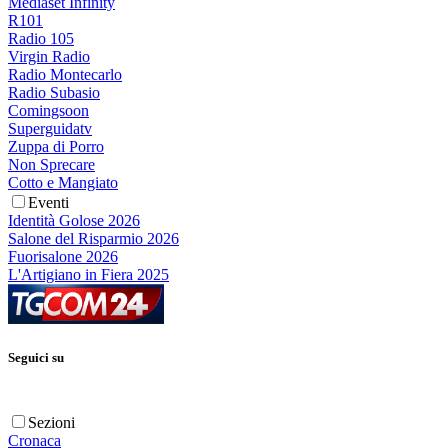
Mediaset Infinity
R101
Radio 105
Virgin Radio
Radio Montecarlo
Radio Subasio
Comingsoon
Superguidatv
Zuppa di Porro
Non Sprecare
Cotto e Mangiato
Eventi
Identità Golose 2026
Salone del Risparmio 2026
Fuorisalone 2026
L'Artigiano in Fiera 2025
Seguici su
Sezioni
Cronaca