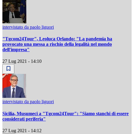
intervistato da paolo liguori
"Tgcom24Tour", Leoluca Orlando: "La pandemia ha
provocato una messa a rischio della legalità nel mondo
dell'impresa"
27 Lug 2021 - 14:10
intervistato da paolo liguori
Sicilia, Musumeci a "Tgcom24Tour": "Siamo stanchi di essere
considerati periferia"
27 Lug 2021 - 14:12