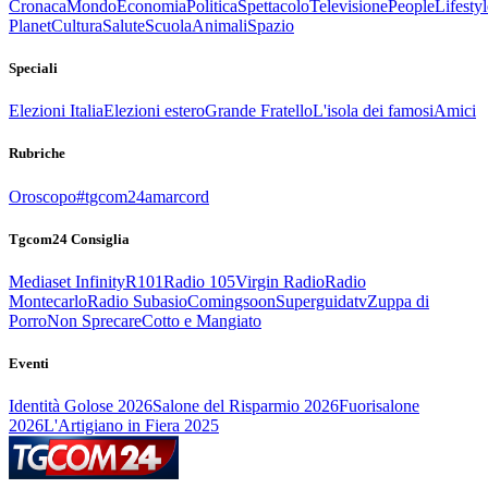
Cronaca
Mondo
Economia
Politica
Spettacolo
Televisione
People
Lifestyl
Planet
Cultura
Salute
Scuola
Animali
Spazio
Speciali
Elezioni Italia
Elezioni estero
Grande Fratello
L'isola dei famosi
Amici
Rubriche
Oroscopo
#tgcom24amarcord
Tgcom24 Consiglia
Mediaset Infinity
R101
Radio 105
Virgin Radio
Radio
Montecarlo
Radio Subasio
Comingsoon
Superguidatv
Zuppa di
Porro
Non Sprecare
Cotto e Mangiato
Eventi
Identità Golose 2026
Salone del Risparmio 2026
Fuorisalone
2026
L'Artigiano in Fiera 2025