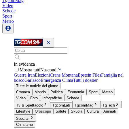
TgcomMag
Video
Schede
Sport
Meteo
In evidenza
Mostra tutti
Nascondi
Guerra Iran
Elezioni
Crans Montana
Epstein Files
Famiglia nel
bosco
Garlasco
Emergenza Clima
Tutti i dossier
Tutte le notizie del giorno
Cronaca
Mondo
Politica
Economia
Sport
Meteo
Video
Foto
Infografiche
Schede
Tv & Spettacolo
TgcomLab
TgcomMag
TgTech
Lifestyle
Oroscopo
Salute
Skuola
Cultura
Animali
Speciali
Chi siamo