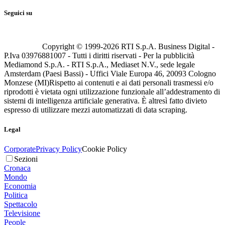
Seguici su
Copyright © 1999-
2026
RTI S.p.A. Business Digital -
P.Iva 03976881007 - Tutti i diritti riservati - Per la pubblicità
Mediamond S.p.A. - RTI S.p.A., Mediaset N.V., sede legale
Amsterdam (Paesi Bassi) - Uffici Viale Europa 46, 20093 Cologno
Monzese (MI)
Rispetto ai contenuti e ai dati personali trasmessi e/o
riprodotti è vietata ogni utilizzazione funzionale all’addestramento di
sistemi di intelligenza artificiale generativa. È altresì fatto divieto
espresso di utilizzare mezzi automatizzati di data scraping.
Legal
Corporate
Privacy Policy
Cookie Policy
Sezioni
Cronaca
Mondo
Economia
Politica
Spettacolo
Televisione
People