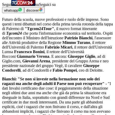
Segui
su
Seguici su
whatsapp
discover
Futuro della scuola, nuove professioni e ruolo delle imprese. Sono
questi i temi dibattuti nel corso della prima tavola rotonda della tappa
di Palermo di
"Tgcom24Tour"
, il nuovo format itinerante
di
Tgcom24
che porta l'informazione economica sul territorio. Ospiti
dell'incontro il Ministro dell'Istruzione
Patrizio Bianchi
, l'assessore
alle Attività produttive della Regione
Mimmo Turano
, il rettore
dell'Università di Palermo
Fabrizio Micari
, il rettore dell'Università
Lumsa
Francesco Bonini
, il rettore dell'Università
Bocconi
Gianmario Verona
. E ancora:
Giuseppe Giglio
, ad di
Giglio.com,
Giovanni Arena
, presidente del Gruppo Arena e neo
presidente nazionale del gruppo Vegè, il cavaliere
Giuseppe
Condorelli
, ad di Condorelli e
Fabio Pompei
, ceo di Deloitte.
Bianchi: "Se non si investe nella formazione non solo dei
ragazzi ma anche degli adulti il Paese non può recuperare" -
"I
dati Invalsi certificano due cose: il peggioramento della situazione
negli ultimi due anni ma anche che già da prima la situazione era
diseguale in Italia, soprattutto con grandi differenze tra Nord e Sud
certificate in due modi interessanti. Da una parte gli abbandoni
espliciti, cioè i ragazzi che non finivano il corso, e dall'altra gli
abbandoni impliciti, i ragazzi che finivano il corso ma non avevano