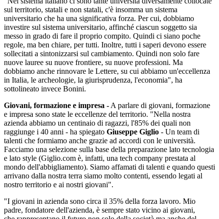
"Nel sistema italiano ci sono tante università diversamente collocate
sul territorio, statali e non statali, c'è insomma un sistema
universitario che ha una significativa forza. Per cui, dobbiamo
investire sul sistema universitario, affinché ciascun soggetto sia
messo in grado di fare il proprio compito. Quindi ci siano poche
regole, ma ben chiare, per tutti. Inoltre, tutti i saperi devono essere
sollecitati a sintonizzarsi sul cambiamento. Quindi non solo fare
nuove lauree su nuove frontiere, su nuove professioni. Ma
dobbiamo anche rinnovare le Lettere, su cui abbiamo un'eccellenza
in Italia, le archeologie, la giurisprudenza, l'economia", ha
sottolineato invece Bonini.
Giovani, formazione e impresa -
A parlare di giovani, formazione
e impresa sono state le eccellenze del territorio. "Nella nostra
azienda abbiamo un centinaio di ragazzi, l'85% dei quali non
raggiunge i 40 anni - ha spiegato
Giuseppe Giglio
- Un team di
talenti che formiamo anche grazie ad accordi con le università.
Facciamo una selezione sulla base della preparazione lato tecnologia
e lato style (Giglio.com è, infatti, una tech company prestata al
mondo dell'abbigliamento). Siamo affamati di talenti e quando questi
arrivano dalla nostra terra siamo molto contenti, essendo legati al
nostro territorio e ai nostri giovani".
"I giovani in azienda sono circa il 35% della forza lavoro. Mio
padre, fondatore dell'azienda, è sempre stato vicino ai giovani,
che rappresentano il futuro non solo della società ma anche del