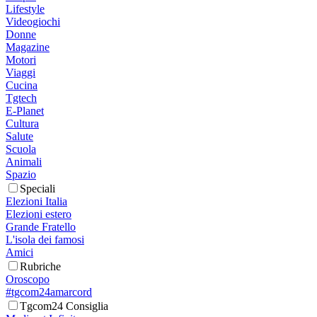
Lifestyle
Videogiochi
Donne
Magazine
Motori
Viaggi
Cucina
Tgtech
E-Planet
Cultura
Salute
Scuola
Animali
Spazio
Speciali
Elezioni Italia
Elezioni estero
Grande Fratello
L'isola dei famosi
Amici
Rubriche
Oroscopo
#tgcom24amarcord
Tgcom24 Consiglia