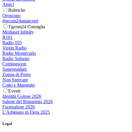
Amici
Rubriche
Oroscopo
#tgcom24amarcord
Tgcom24 Consiglia
Mediaset Infinity
R101
Radio 105
Virgin Radio
Radio Montecarlo
Radio Subasio
Comingsoon
Superguidatv
Zuppa di Porro
Non Sprecare
Cotto e Mangiato
Eventi
Identità Golose 2026
Salone del Risparmio 2026
Fuorisalone 2026
L'Artigiano in Fiera 2025
Legal