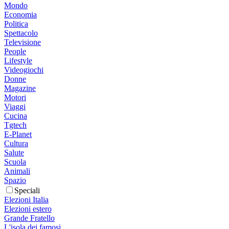
Mondo
Economia
Politica
Spettacolo
Televisione
People
Lifestyle
Videogiochi
Donne
Magazine
Motori
Viaggi
Cucina
Tgtech
E-Planet
Cultura
Salute
Scuola
Animali
Spazio
Speciali
Elezioni Italia
Elezioni estero
Grande Fratello
L'isola dei famosi