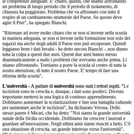
le competenze adeguate. E' chiaro, quindi, che stiamo affrontando
un problema di lungo periodo che il periodo di isolamento, di
chiusura ha peggiorato. Problema che va affrontato con tutto il
respiro di un cambiamento strutturale del Paese. Su questo deve
agire il Pnrr", ha spiegato Bianchi.
"Ritornare ad avere molto chiaro che se non si investe nella scuola
in maniera adeguata, se non si investe nella formazione non solo dei
ragazzi ma anche degli adulti il Paese non può recuperare. Quindi
leggiamo bene i dati Invalsi - ha detto ancora Bianchi -, non diamo
tutta la colpa a questi due anni. Questi due anni hanno messo
drammaticamente a nudo i problemi che avevamo anche prima. Li
stiamo affrontando. Torniamo a porre la scuola al centro di tutta la
nostra attenzione, di tutto il nostro Paese. E' tempo di fare una
riforma della scuola".
L'università -
A parlare di
università
sono stati i rettori ospiti. "
Le
iscrizioni sono in crescita e, dunque, i dati sono positivi. Diventa
importante mettersi in una logica di continuo apprendimento.
Dobbiamo aumentare la scolarizzazione e fare una battaglia culturale
per aumentare anche le iscrizioni", ha dichiarato Verona. Dello
stesso parere è Micari, che ha detto: "Noi siamo la grande università
statale della Sicilia occidentale. Dobbiamo far crescere i laureati e
guardare all'innovazione. Negli ultimi anni siamo riusciti a farlo. C'è
una situazione di crescita, un grande interesse verso l'università".