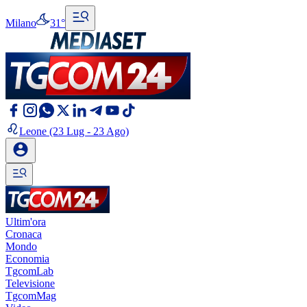
Milano
31°
Leone
(23 Lug - 23 Ago)
Ultim'ora
Cronaca
Mondo
Economia
TgcomLab
Televisione
TgcomMag