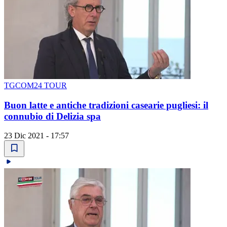
TGCOM24 TOUR
Buon latte e antiche tradizioni casearie pugliesi: il
connubio di Delizia spa
23 Dic 2021 - 17:57