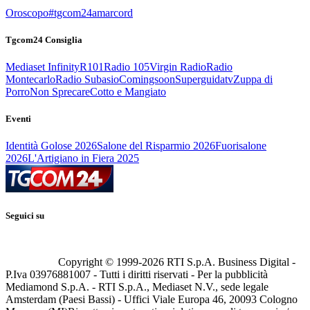
Oroscopo
#tgcom24amarcord
Tgcom24 Consiglia
Mediaset Infinity
R101
Radio 105
Virgin Radio
Radio
Montecarlo
Radio Subasio
Comingsoon
Superguidatv
Zuppa di
Porro
Non Sprecare
Cotto e Mangiato
Eventi
Identità Golose 2026
Salone del Risparmio 2026
Fuorisalone
2026
L'Artigiano in Fiera 2025
Seguici su
Copyright © 1999-
2026
RTI S.p.A. Business Digital -
P.Iva 03976881007 - Tutti i diritti riservati - Per la pubblicità
Mediamond S.p.A. - RTI S.p.A., Mediaset N.V., sede legale
Amsterdam (Paesi Bassi) - Uffici Viale Europa 46, 20093 Cologno