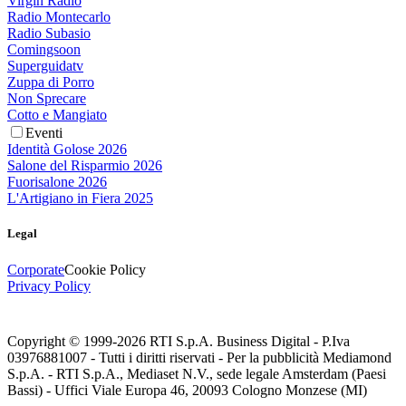
Virgin Radio
Radio Montecarlo
Radio Subasio
Comingsoon
Superguidatv
Zuppa di Porro
Non Sprecare
Cotto e Mangiato
Eventi
Identità Golose 2026
Salone del Risparmio 2026
Fuorisalone 2026
L'Artigiano in Fiera 2025
Legal
Corporate
Cookie Policy
Privacy Policy
Copyright © 1999-
2026
RTI S.p.A. Business Digital - P.Iva
03976881007 - Tutti i diritti riservati - Per la pubblicità Mediamond
S.p.A. - RTI S.p.A., Mediaset N.V., sede legale Amsterdam (Paesi
Bassi) - Uffici Viale Europa 46, 20093 Cologno Monzese (MI)