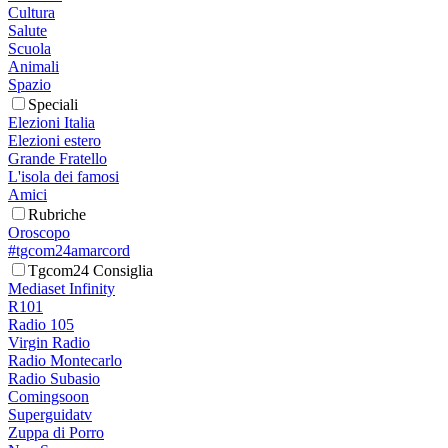
Cultura
Salute
Scuola
Animali
Spazio
Speciali
Elezioni Italia
Elezioni estero
Grande Fratello
L'isola dei famosi
Amici
Rubriche
Oroscopo
#tgcom24amarcord
Tgcom24 Consiglia
Mediaset Infinity
R101
Radio 105
Virgin Radio
Radio Montecarlo
Radio Subasio
Comingsoon
Superguidatv
Zuppa di Porro