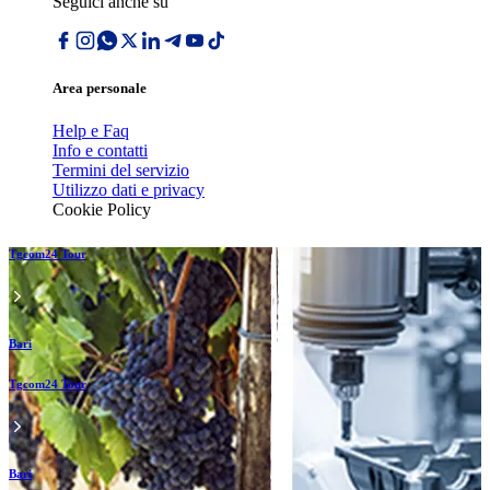
Seguici anche su
Area personale
Help e Faq
Info e contatti
Termini del servizio
Utilizzo dati e privacy
Cookie Policy
Tgcom24 Tour
Bari
Tgcom24 Tour
Bari