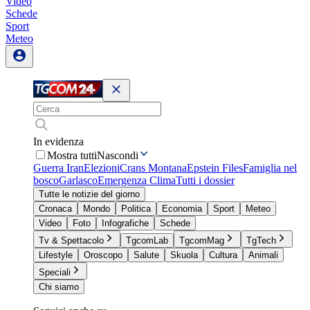
Video
Schede
Sport
Meteo
In evidenza
Mostra tutti
Nascondi
Guerra Iran
Elezioni
Crans Montana
Epstein Files
Famiglia nel
bosco
Garlasco
Emergenza Clima
Tutti i dossier
Tutte le notizie del giorno
Cronaca
Mondo
Politica
Economia
Sport
Meteo
Video
Foto
Infografiche
Schede
Tv & Spettacolo
TgcomLab
TgcomMag
TgTech
Lifestyle
Oroscopo
Salute
Skuola
Cultura
Animali
Speciali
Chi siamo