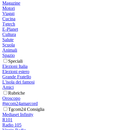
Magazine
Motori
Viaggi
Cucina
Tgtech
E-Planet
Cultura
Salute
Scuola
Animali
Spazio
Speciali
Elezioni Italia
Elezioni estero
Grande Fratello
L'isola dei famosi
Amici
Rubriche
Oroscopo
#tgcom24amarcord
Tgcom24 Consiglia
Mediaset Infinity
R101
Radio 105