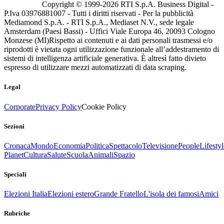
Copyright © 1999-
2026
RTI S.p.A. Business Digital -
P.Iva 03976881007 - Tutti i diritti riservati - Per la pubblicità
Mediamond S.p.A. - RTI S.p.A., Mediaset N.V., sede legale
Amsterdam (Paesi Bassi) - Uffici Viale Europa 46, 20093 Cologno
Monzese (MI)
Rispetto ai contenuti e ai dati personali trasmessi e/o
riprodotti è vietata ogni utilizzazione funzionale all’addestramento di
sistemi di intelligenza artificiale generativa. È altresì fatto divieto
espresso di utilizzare mezzi automatizzati di data scraping.
Legal
Corporate
Privacy Policy
Cookie Policy
Sezioni
Cronaca
Mondo
Economia
Politica
Spettacolo
Televisione
People
Lifestyl
Planet
Cultura
Salute
Scuola
Animali
Spazio
Speciali
Elezioni Italia
Elezioni estero
Grande Fratello
L'isola dei famosi
Amici
Rubriche