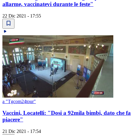
allarme, vaccinatevi durante le feste"
22 Dic 2021 - 17:55
a "Tgcom24tour"
Vaccini, Locatelli: "Dosi a 92mila bimbi, dato che fa
piacere"
21 Dic 2021 - 17:54