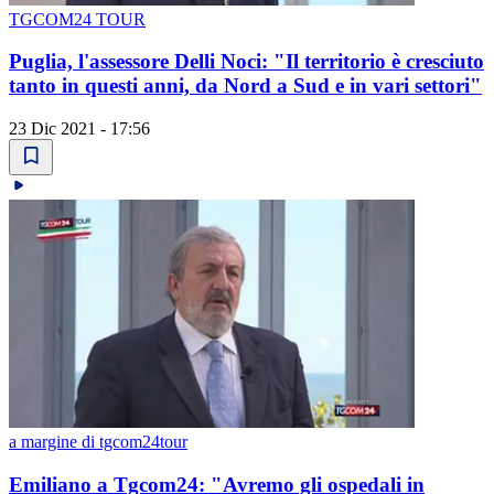
TGCOM24 TOUR
Puglia, l'assessore Delli Noci: "Il territorio è cresciuto
tanto in questi anni, da Nord a Sud e in vari settori"
23 Dic 2021 - 17:56
a margine di tgcom24tour
Emiliano a Tgcom24: "Avremo gli ospedali in