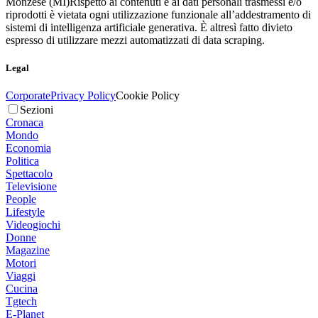
Monzese (MI)
Rispetto ai contenuti e ai dati personali trasmessi e/o
riprodotti è vietata ogni utilizzazione funzionale all’addestramento di
sistemi di intelligenza artificiale generativa. È altresì fatto divieto
espresso di utilizzare mezzi automatizzati di data scraping.
Legal
Corporate
Privacy Policy
Cookie Policy
Sezioni
Cronaca
Mondo
Economia
Politica
Spettacolo
Televisione
People
Lifestyle
Videogiochi
Donne
Magazine
Motori
Viaggi
Cucina
Tgtech
E-Planet