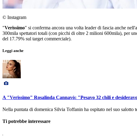
© Instagram
"
Verissimo
" si conferma ancora una volta leader di fascia anche nell
300mila spettatori totali (con picchi di oltre 2 milioni 600mila), per u
del 17.79% sul target commerciale).
Leggi anche
A "Verissimo" Rosalinda Cannavò: "Pesavo 32 chili e desiderav
Nella puntata di domenica Silvia Toffanin ha ospitato nel suo salotto
Ti potrebbe interessare