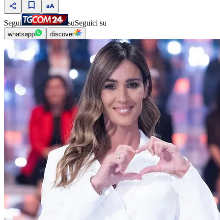
Segui
su
Seguici su
whatsapp
discover