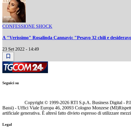
CONFESSIONE SHOCK
A "Verissimo" Rosalinda Cannavò: "Pesavo 32 chili e desiderav
23 Set 2022 - 14:49
Seguici su
Copyright © 1999-
2026
RTI S.p.A. Business Digital - P.I
Bassi) - Uffici Viale Europa 46, 20093 Cologno Monzese (MI)
Rispett
artificiale generativa. È altresì fatto divieto espresso di utilizzare mez
Legal