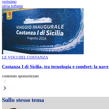
verissimo
silvia toffanin
LE VOCI DEL COSTANZA
Costanza I di Sicilia, tra tecnologia e comfort: la nav
contenuto sponsorizzato
Sullo stesso tema