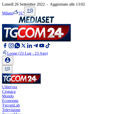
Lunedì 26 Settembre 2022
-
Aggiornato alle
13:02
Milano
31°
Leone
(23 Lug - 23 Ago)
Ultim'ora
Cronaca
Mondo
Economia
TgcomLab
Televisione