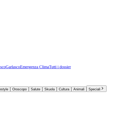
osco
Garlasco
Emergenza Clima
Tutti i dossier
estyle
Oroscopo
Salute
Skuola
Cultura
Animali
Speciali