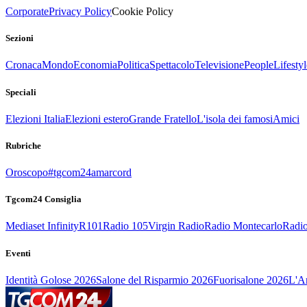
Corporate
Privacy Policy
Cookie Policy
Sezioni
Cronaca
Mondo
Economia
Politica
Spettacolo
Televisione
People
Lifestyl
Speciali
Elezioni Italia
Elezioni estero
Grande Fratello
L'isola dei famosi
Amici
Rubriche
Oroscopo
#tgcom24amarcord
Tgcom24 Consiglia
Mediaset Infinity
R101
Radio 105
Virgin Radio
Radio Montecarlo
Radio
Eventi
Identità Golose 2026
Salone del Risparmio 2026
Fuorisalone 2026
L'Ar