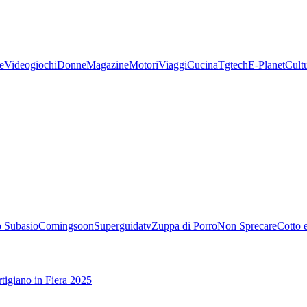
e
Videogiochi
Donne
Magazine
Motori
Viaggi
Cucina
Tgtech
E-Planet
Cult
 Subasio
Comingsoon
Superguidatv
Zuppa di Porro
Non Sprecare
Cotto 
tigiano in Fiera 2025