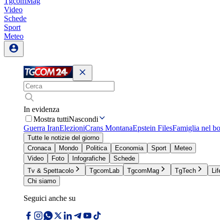
TgcomMag
Video
Schede
Sport
Meteo
In evidenza
Mostra tutti
Nascondi
Guerra Iran
Elezioni
Crans Montana
Epstein Files
Famiglia nel b
Tutte le notizie del giorno
Cronaca
Mondo
Politica
Economia
Sport
Meteo
Video
Foto
Infografiche
Schede
Tv & Spettacolo
TgcomLab
TgcomMag
TgTech
Lif
Chi siamo
Seguici anche su