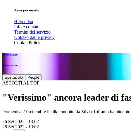
Area personale
Help e Faq
Info e contatti
Termini del servizio
Utilizzo dati e privacy
Cookie Policy
Televisione
Televisione
Spettacolo
People
ASCOLTI AL TOP
"Verissimo" ancora leader di fa
Domenica 25 settembre il talk condotto da Silvia Toffanin ha ottenuto
26 Set 2022 - 13:02
26 Set 2022 - 13:02