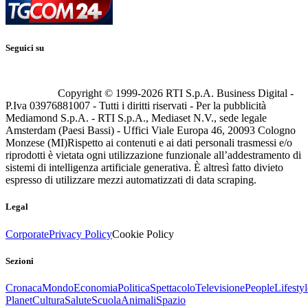
Seguici su
Copyright © 1999-
2026
RTI S.p.A. Business Digital -
P.Iva 03976881007 - Tutti i diritti riservati - Per la pubblicità
Mediamond S.p.A. - RTI S.p.A., Mediaset N.V., sede legale
Amsterdam (Paesi Bassi) - Uffici Viale Europa 46, 20093 Cologno
Monzese (MI)
Rispetto ai contenuti e ai dati personali trasmessi e/o
riprodotti è vietata ogni utilizzazione funzionale all’addestramento di
sistemi di intelligenza artificiale generativa. È altresì fatto divieto
espresso di utilizzare mezzi automatizzati di data scraping.
Legal
Corporate
Privacy Policy
Cookie Policy
Sezioni
Cronaca
Mondo
Economia
Politica
Spettacolo
Televisione
People
Lifestyl
Planet
Cultura
Salute
Scuola
Animali
Spazio