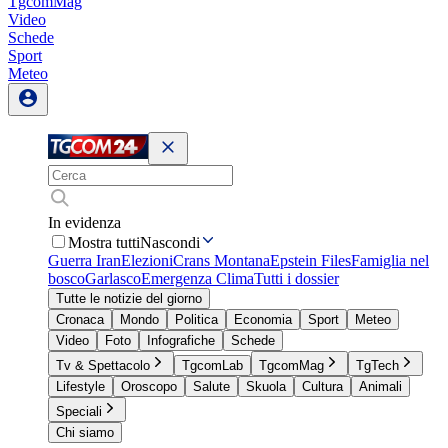
TgcomMag
Video
Schede
Sport
Meteo
In evidenza
Mostra tutti
Nascondi
Guerra Iran
Elezioni
Crans Montana
Epstein Files
Famiglia nel
bosco
Garlasco
Emergenza Clima
Tutti i dossier
Tutte le notizie del giorno
Cronaca
Mondo
Politica
Economia
Sport
Meteo
Video
Foto
Infografiche
Schede
Tv & Spettacolo
TgcomLab
TgcomMag
TgTech
Lifestyle
Oroscopo
Salute
Skuola
Cultura
Animali
Speciali
Chi siamo