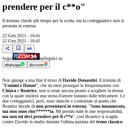
prendere per il c**o"
Il tronista chiede più tempo per la scelta, ma la corteggiatrice non si
presenta in esterna
22 Gen 2021 - 16:41
22 Gen 2021 - 16:41
Segui
su
Seguici su
whatsapp
discover
Non giunge a una fine il trono di
Davide Donandei
. Il tronista di
"
Uomini e Donne
", che da mesi prosegue la frequentazione con
Chiara
e
Beatrice
, non si sente ancora pronto a scegliere la donna
con la quale inizierà una storia d'amore lontano dalle telecamere. Le
due corteggiatrici, però, sono stanche e contrariate al punto che
Beatrice decide di
non presentarsi in esterna
. "
Sono innamorata,
ma non sono rinc******ta
. Mi prendo tutte le mie responsabilità,
ma non mi devi prendere per il c**o
", così Beatrice si scaglia
contro Davide in studio durante l'ultima puntata del
trono classico
.