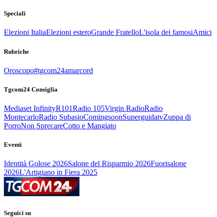
Speciali
Elezioni Italia
Elezioni estero
Grande Fratello
L'isola dei famosi
Amici
Rubriche
Oroscopo
#tgcom24amarcord
Tgcom24 Consiglia
Mediaset Infinity
R101
Radio 105
Virgin Radio
Radio
Montecarlo
Radio Subasio
Comingsoon
Superguidatv
Zuppa di
Porro
Non Sprecare
Cotto e Mangiato
Eventi
Identità Golose 2026
Salone del Risparmio 2026
Fuorisalone
2026
L'Artigiano in Fiera 2025
Seguici su