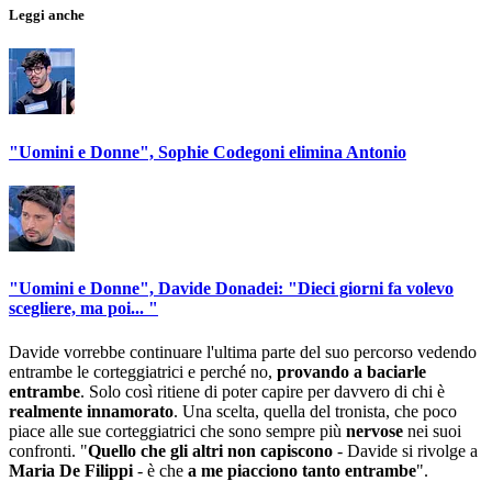
Leggi anche
"Uomini e Donne", Sophie Codegoni elimina Antonio
"Uomini e Donne", Davide Donadei: "Dieci giorni fa volevo
scegliere, ma poi... "
Davide vorrebbe continuare l'ultima parte del suo percorso vedendo
entrambe le corteggiatrici e perché no,
provando a baciarle
entrambe
. Solo così ritiene di poter capire per davvero di chi è
realmente innamorato
. Una scelta, quella del tronista, che poco
piace alle sue corteggiatrici che sono sempre più
nervose
nei suoi
confronti. "
Quello che gli altri non capiscono
- Davide si rivolge a
Maria De Filippi
- è che
a me piacciono tanto entrambe
".