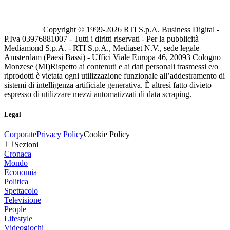
Copyright © 1999-
2026
RTI S.p.A. Business Digital -
P.Iva 03976881007 - Tutti i diritti riservati - Per la pubblicità
Mediamond S.p.A. - RTI S.p.A., Mediaset N.V., sede legale
Amsterdam (Paesi Bassi) - Uffici Viale Europa 46, 20093 Cologno
Monzese (MI)
Rispetto ai contenuti e ai dati personali trasmessi e/o
riprodotti è vietata ogni utilizzazione funzionale all’addestramento di
sistemi di intelligenza artificiale generativa. È altresì fatto divieto
espresso di utilizzare mezzi automatizzati di data scraping.
Legal
Corporate
Privacy Policy
Cookie Policy
Sezioni
Cronaca
Mondo
Economia
Politica
Spettacolo
Televisione
People
Lifestyle
Videogiochi