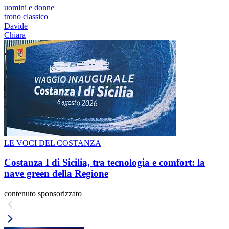
uomini e donne
trono classico
Davide
Chiara
LE VOCI DEL COSTANZA
Costanza I di Sicilia, tra tecnologia e comfort: la
nave green della Regione
contenuto sponsorizzato