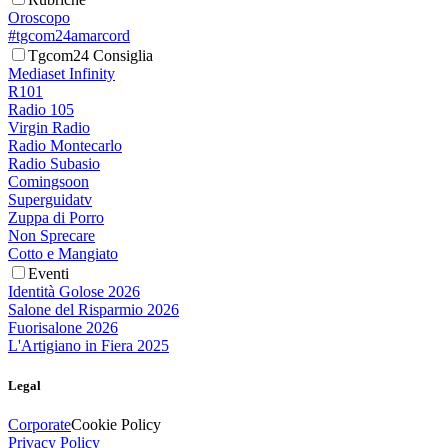
Oroscopo
#tgcom24amarcord
Tgcom24 Consiglia
Mediaset Infinity
R101
Radio 105
Virgin Radio
Radio Montecarlo
Radio Subasio
Comingsoon
Superguidatv
Zuppa di Porro
Non Sprecare
Cotto e Mangiato
Eventi
Identità Golose 2026
Salone del Risparmio 2026
Fuorisalone 2026
L'Artigiano in Fiera 2025
Legal
Corporate
Cookie Policy
Privacy Policy