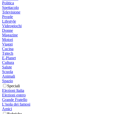
Politica
Spettacolo
Televisione
People
Lifestyle
Videogiochi
Donne
Magazine
Motori
Viaggi
Cucina
Tgtech
E-Planet
Cultura
Salute
Scuola
Animali
Spazio
Speciali
Elezioni Italia
Elezioni estero
Grande Fratello
L'isola dei famosi
Amici
Rubriche