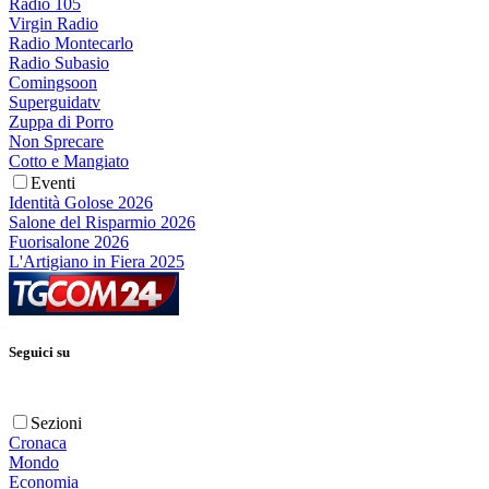
Radio 105
Virgin Radio
Radio Montecarlo
Radio Subasio
Comingsoon
Superguidatv
Zuppa di Porro
Non Sprecare
Cotto e Mangiato
Eventi
Identità Golose 2026
Salone del Risparmio 2026
Fuorisalone 2026
L'Artigiano in Fiera 2025
Seguici su
Sezioni
Cronaca
Mondo
Economia