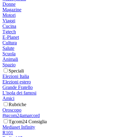
Donne
Magazine
Motori
Viaggi
Cucina
Tgtech
E-Planet
Cultura
Salute
Scuola
Animali
Spazio
Speciali
Elezioni Italia
Elezioni estero
Grande Fratello
L'isola dei famosi
Amici
Rubriche
Oroscopo
#tgcom24amarcord
Tgcom24 Consiglia
Mediaset Infinity
R101