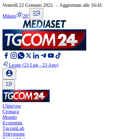
Venerdì 22 Gennaio 2021
-
Aggiornato alle
16:41
Milano
28°
Leone
(23 Lug - 23 Ago)
Ultim'ora
Cronaca
Mondo
Economia
TgcomLab
Televisione