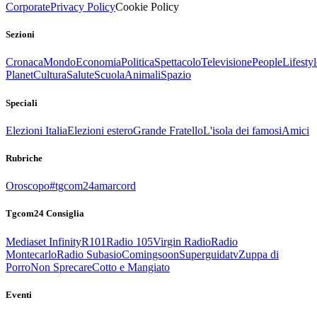
Corporate
Privacy Policy
Cookie Policy
Sezioni
Cronaca
Mondo
Economia
Politica
Spettacolo
Televisione
People
Lifestyl
Planet
Cultura
Salute
Scuola
Animali
Spazio
Speciali
Elezioni Italia
Elezioni estero
Grande Fratello
L'isola dei famosi
Amici
Rubriche
Oroscopo
#tgcom24amarcord
Tgcom24 Consiglia
Mediaset Infinity
R101
Radio 105
Virgin Radio
Radio
Montecarlo
Radio Subasio
Comingsoon
Superguidatv
Zuppa di
Porro
Non Sprecare
Cotto e Mangiato
Eventi