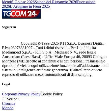
Identità Golose 2026
Salone del Risparmio 2026
Fuorisalone
2026
L'Artigiano in Fiera 2025
Seguici su
Copyright © 1999-
2026
RTI S.p.A. Business Digital -
P.Iva 03976881007 - Tutti i diritti riservati - Per la pubblicità
Mediamond S.p.A. - RTI S.p.A., Mediaset N.V., sede legale
Amsterdam (Paesi Bassi) - Uffici Viale Europa 46, 20093 Cologno
Monzese (MI)
Rispetto ai contenuti e ai dati personali trasmessi e/o
riprodotti è vietata ogni utilizzazione funzionale all’addestramento di
sistemi di intelligenza artificiale generativa. È altresì fatto divieto
espresso di utilizzare mezzi automatizzati di data scraping.
Legal
Corporate
Privacy Policy
Cookie Policy
Sezioni
Cronaca
Mondo