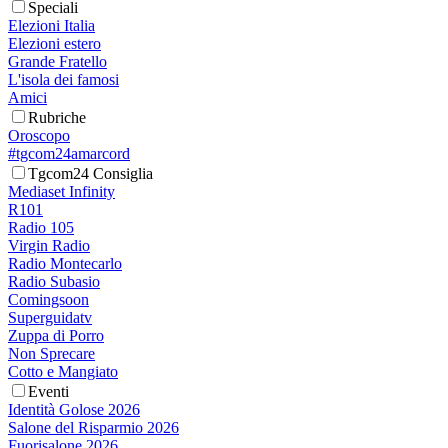
Speciali
Elezioni Italia
Elezioni estero
Grande Fratello
L'isola dei famosi
Amici
Rubriche
Oroscopo
#tgcom24amarcord
Tgcom24 Consiglia
Mediaset Infinity
R101
Radio 105
Virgin Radio
Radio Montecarlo
Radio Subasio
Comingsoon
Superguidatv
Zuppa di Porro
Non Sprecare
Cotto e Mangiato
Eventi
Identità Golose 2026
Salone del Risparmio 2026
Fuorisalone 2026