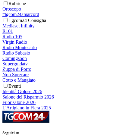
Rubriche
Oroscopo
#tgcom24amarcord
Tgcom24 Consiglia
Mediaset Infinity
R101
Radio 105
Virgin Radio
Radio Montecarlo
Radio Subasio
Comingsoon
Superguidatv
Zuppa di Porro
Non Sprecare
Cotto e Mangiato
Eventi
Identità Golose 2026
Salone del Risparmio 2026
Fuorisalone 2026
L'Artigiano in Fiera 2025
Seguici su