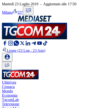
Martedì 23 Luglio 2019
-
Aggiornato alle
17:50
Milano
25°
Leone
(23 Lug - 23 Ago)
Ultim'ora
Cronaca
Mondo
Economia
TgcomLab
Televisione