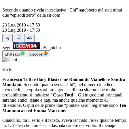
Secondo quando rivela in esclusiva “Chi” sarebbero già stati girati
due “episodi zero” della sit-com
23 Lug 2019 - 17:50
23 Lug 2019 - 17:50
Segui
su
Seguici su
whatsapp
discover
© chi
Francesco Totti e Ilary Blasi
come
Raimondo Vianello e Sandra
Mondaini.
Secondo quanto svela "Chi", nel numero in edicola
mercoledì, la coppia sarà protagonista di una sit-com che molto
probabilmente si intitolerà
"Casa Totti"
. Gli ingredienti principali
saranno amici, risate e gag, ma anche qualche momento di
riflessione. Ospiti delle prime due “puntate zero” registrate sono
Teo
Mammucari ed Emma Marrone
.
Qualcuno, tra il serio e il faceto, aveva lanciato l’idea qualche tempo
fa. Un’idea che non è stata lasciata cadere nel vuoto. Il menage