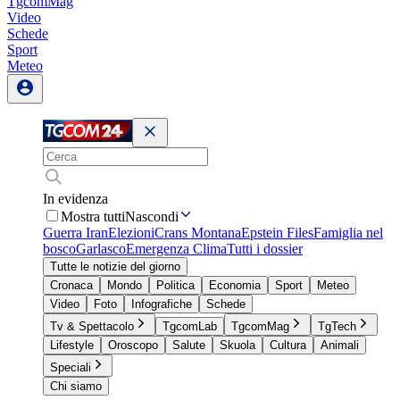
TgcomMag
Video
Schede
Sport
Meteo
In evidenza
Mostra tutti
Nascondi
Guerra Iran
Elezioni
Crans Montana
Epstein Files
Famiglia nel
bosco
Garlasco
Emergenza Clima
Tutti i dossier
Tutte le notizie del giorno
Cronaca
Mondo
Politica
Economia
Sport
Meteo
Video
Foto
Infografiche
Schede
Tv & Spettacolo
TgcomLab
TgcomMag
TgTech
Lifestyle
Oroscopo
Salute
Skuola
Cultura
Animali
Speciali
Chi siamo