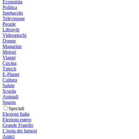
Economia
Politica
Spettacolo
Televisione
People
Lifestyle
Videogiochi
Donne
Magazine
Motori
Viaggi
Cucina
Tgtech
E-Planet
Cultura
Salute
Scuola
Animali
Spazio
Speciali
Elezioni Italia
Elezioni estero
Grande Fratello
L'isola dei famosi
Amici