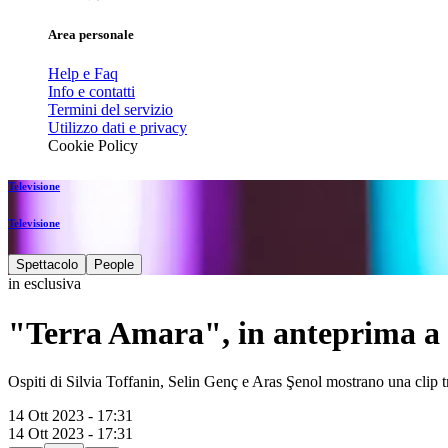
Area personale
Help e Faq
Info e contatti
Termini del servizio
Utilizzo dati e privacy
Cookie Policy
Televisione
Televisione
Spettacolo
People
in esclusiva
"Terra Amara", in anteprima a 
Ospiti di Silvia Toffanin, Selin Genç e Aras Şenol mostrano una clip tr
14 Ott 2023 - 17:31
14 Ott 2023 - 17:31