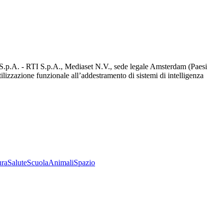
d S.p.A. - RTI S.p.A., Mediaset N.V., sede legale Amsterdam (Paesi
utilizzazione funzionale all’addestramento di sistemi di intelligenza
ura
Salute
Scuola
Animali
Spazio