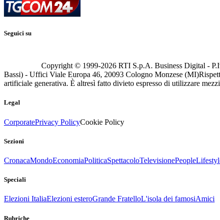
Seguici su
Copyright © 1999-
2026
RTI S.p.A. Business Digital - P.I
Bassi) - Uffici Viale Europa 46, 20093 Cologno Monzese (MI)
Rispett
artificiale generativa. È altresì fatto divieto espresso di utilizzare mez
Legal
Corporate
Privacy Policy
Cookie Policy
Sezioni
Cronaca
Mondo
Economia
Politica
Spettacolo
Televisione
People
Lifestyl
Speciali
Elezioni Italia
Elezioni estero
Grande Fratello
L'isola dei famosi
Amici
Rubriche