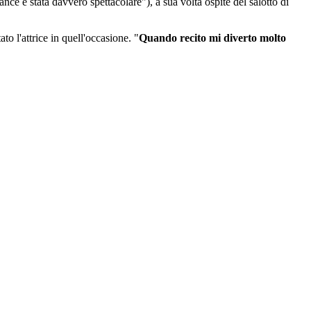
ce è stata davvero spettacolare"), a sua volta ospite del salotto di
to l'attrice in quell'occasione. "
Quando recito mi diverto molto