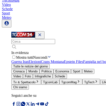
TgcomMag
Video
Schede
Sport
Meteo
In evidenza
Mostra tutti
Nascondi
Guerra Iran
Elezioni
Crans Montana
Epstein Files
Famiglia nel b
Tutte le notizie del giorno
Cronaca
Mondo
Politica
Economia
Sport
Meteo
Video
Foto
Infografiche
Schede
Tv & Spettacolo
TgcomLab
TgcomMag
TgTech
Lif
Chi siamo
Seguici anche su