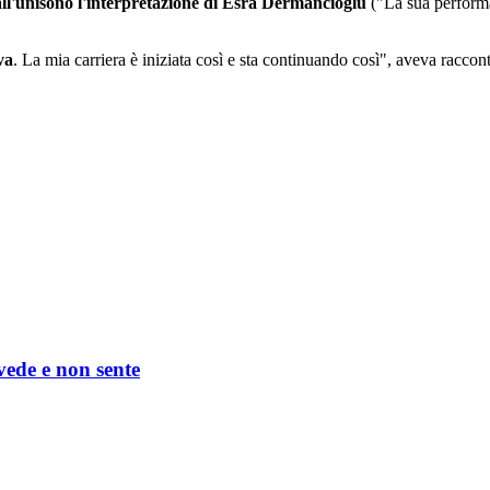
ll'unisono l'interpretazione di Esra Dermancıoğlu
("La sua performan
va
. La mia carriera è iniziata così e sta continuando così", aveva racconta
 vede e non sente