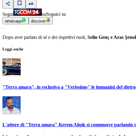
Segui
su
Seguici su
whatsapp
discover
Dopo aver parlato di sé e dei rispettivi ruoli,
Selin Genç e Aras Şeno
Leggi anche
"Terra amara", in esclusiva a "Verissimo" le immagini del dietro
L'attore di "Terra amara" Kerem Alışık si commuove parlando d