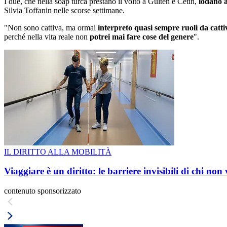
I due, che nella soap turca prestano il volto a Gulten e Cetin,
lodano a
Silvia Toffanin nelle scorse settimane.
"Non sono cattiva, ma ormai
interpreto quasi sempre ruoli da catti
perché nella vita reale non
potrei mai fare cose del genere
".
IL DIRITTO ALLA MOBILITÀ
Viaggiare è un diritto: le barriere invisibili di chi non
contenuto sponsorizzato