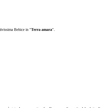
tivissima Behice in "
Terra amara
".