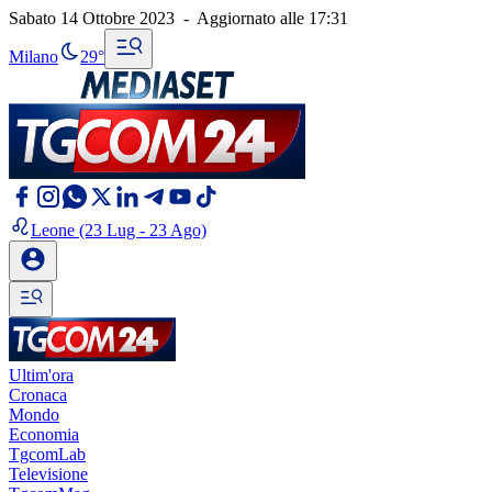
Sabato 14 Ottobre 2023
-
Aggiornato alle
17:31
Milano
29°
Leone
(23 Lug - 23 Ago)
Ultim'ora
Cronaca
Mondo
Economia
TgcomLab
Televisione