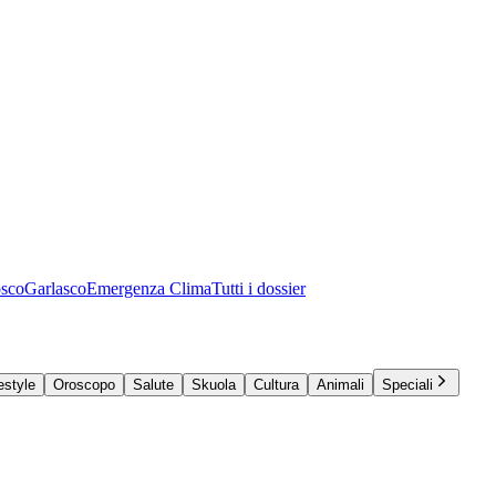
osco
Garlasco
Emergenza Clima
Tutti i dossier
estyle
Oroscopo
Salute
Skuola
Cultura
Animali
Speciali