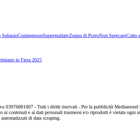
 Subasio
Comingsoon
Superguidatv
Zuppa di Porro
Non Sprecare
Cotto 
tigiano in Fiera 2025
va 03976881007 - Tutti i diritti riservati - Per la pubblicità Mediamon
o ai contenuti e ai dati personali trasmessi e/o riprodotti è vietata ogni 
zi automatizzati di data scraping.