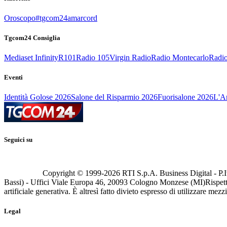
Oroscopo
#tgcom24amarcord
Tgcom24 Consiglia
Mediaset Infinity
R101
Radio 105
Virgin Radio
Radio Montecarlo
Radio
Eventi
Identità Golose 2026
Salone del Risparmio 2026
Fuorisalone 2026
L'Ar
Seguici su
Copyright © 1999-
2026
RTI S.p.A. Business Digital - P.I
Bassi) - Uffici Viale Europa 46, 20093 Cologno Monzese (MI)
Rispett
artificiale generativa. È altresì fatto divieto espresso di utilizzare mez
Legal