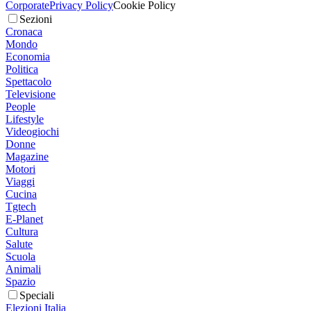
Corporate
Privacy Policy
Cookie Policy
Sezioni
Cronaca
Mondo
Economia
Politica
Spettacolo
Televisione
People
Lifestyle
Videogiochi
Donne
Magazine
Motori
Viaggi
Cucina
Tgtech
E-Planet
Cultura
Salute
Scuola
Animali
Spazio
Speciali
Elezioni Italia