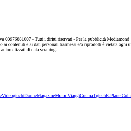
va 03976881007 - Tutti i diritti riservati - Per la pubblicità Mediamon
o ai contenuti e ai dati personali trasmessi e/o riprodotti è vietata ogni 
zi automatizzati di data scraping.
e
Videogiochi
Donne
Magazine
Motori
Viaggi
Cucina
Tgtech
E-Planet
Cult