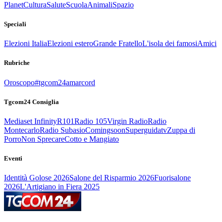
Planet
Cultura
Salute
Scuola
Animali
Spazio
Speciali
Elezioni Italia
Elezioni estero
Grande Fratello
L'isola dei famosi
Amici
Rubriche
Oroscopo
#tgcom24amarcord
Tgcom24 Consiglia
Mediaset Infinity
R101
Radio 105
Virgin Radio
Radio
Montecarlo
Radio Subasio
Comingsoon
Superguidatv
Zuppa di
Porro
Non Sprecare
Cotto e Mangiato
Eventi
Identità Golose 2026
Salone del Risparmio 2026
Fuorisalone
2026
L'Artigiano in Fiera 2025