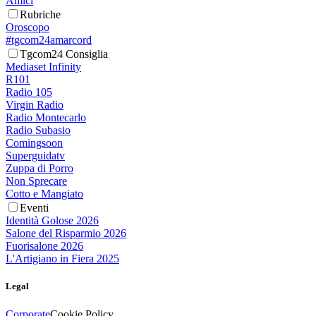
Amici
Rubriche
Oroscopo
#tgcom24amarcord
Tgcom24 Consiglia
Mediaset Infinity
R101
Radio 105
Virgin Radio
Radio Montecarlo
Radio Subasio
Comingsoon
Superguidatv
Zuppa di Porro
Non Sprecare
Cotto e Mangiato
Eventi
Identità Golose 2026
Salone del Risparmio 2026
Fuorisalone 2026
L'Artigiano in Fiera 2025
Legal
Corporate
Cookie Policy