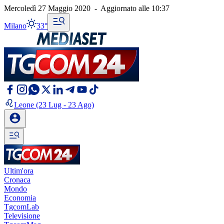
Mercoledì 27 Maggio 2020
-
Aggiornato alle
10:37
Milano
33°
Leone
(23 Lug - 23 Ago)
Ultim'ora
Cronaca
Mondo
Economia
TgcomLab
Televisione