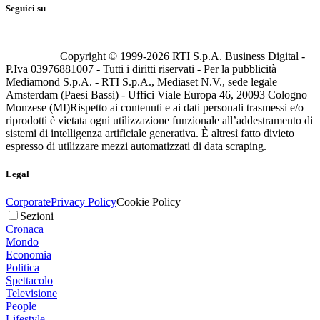
Seguici su
Copyright © 1999-
2026
RTI S.p.A. Business Digital -
P.Iva 03976881007 - Tutti i diritti riservati - Per la pubblicità
Mediamond S.p.A. - RTI S.p.A., Mediaset N.V., sede legale
Amsterdam (Paesi Bassi) - Uffici Viale Europa 46, 20093 Cologno
Monzese (MI)
Rispetto ai contenuti e ai dati personali trasmessi e/o
riprodotti è vietata ogni utilizzazione funzionale all’addestramento di
sistemi di intelligenza artificiale generativa. È altresì fatto divieto
espresso di utilizzare mezzi automatizzati di data scraping.
Legal
Corporate
Privacy Policy
Cookie Policy
Sezioni
Cronaca
Mondo
Economia
Politica
Spettacolo
Televisione
People
Lifestyle