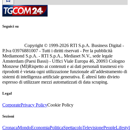
Seguici su
Copyright © 1999-
2026
RTI S.p.A. Business Digital -
P.Iva 03976881007 - Tutti i diritti riservati - Per la pubblicità
Mediamond S.p.A. - RTI S.p.A., Mediaset N.V., sede legale
Amsterdam (Paesi Bassi) - Uffici Viale Europa 46, 20093 Cologno
Monzese (MI)
Rispetto ai contenuti e ai dati personali trasmessi e/o
riprodotti è vietata ogni utilizzazione funzionale all’addestramento di
sistemi di intelligenza artificiale generativa. È altresì fatto divieto
espresso di utilizzare mezzi automatizzati di data scraping.
Legal
Corporate
Privacy Policy
Cookie Policy
Sezioni
Cronaca
Mondo
Economia
Politica
Spettacolo
Televisione
People
Lifestyl