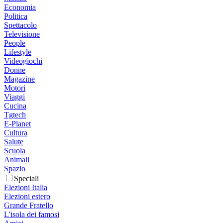
Economia
Politica
Spettacolo
Televisione
People
Lifestyle
Videogiochi
Donne
Magazine
Motori
Viaggi
Cucina
Tgtech
E-Planet
Cultura
Salute
Scuola
Animali
Spazio
Speciali
Elezioni Italia
Elezioni estero
Grande Fratello
L'isola dei famosi