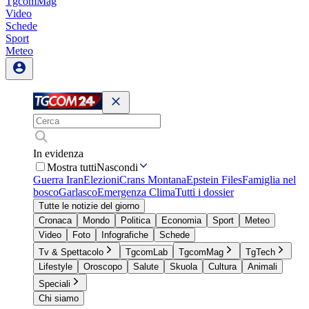
TgcomMag
Video
Schede
Sport
Meteo
In evidenza
Mostra tutti
Nascondi
Guerra Iran
Elezioni
Crans Montana
Epstein Files
Famiglia nel
bosco
Garlasco
Emergenza Clima
Tutti i dossier
Tutte le notizie del giorno
Cronaca
Mondo
Politica
Economia
Sport
Meteo
Video
Foto
Infografiche
Schede
Tv & Spettacolo
TgcomLab
TgcomMag
TgTech
Lifestyle
Oroscopo
Salute
Skuola
Cultura
Animali
Speciali
Chi siamo