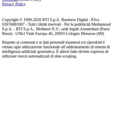
Privacy Policy
Copyright © 1999-
2026
RTI S.p.A. Business Digital - P.Iva
03976881007 - Tutti i diritti riservati - Per la pubblicità Mediamond
S.p.A. - RTI S.p.A., Mediaset N.V., sede legale Amsterdam (Paesi
Bassi) - Uffici Viale Europa 46, 20093 Cologno Monzese (MI)
Rispetto ai contenuti e ai dati personali trasmessi e/o riprodotti è
vietata ogni utilizzazione funzionale all’addestramento di sistemi di
intelligenza artificiale generativa. È altresì fatto divieto espresso di
utilizzare mezzi automatizzati di data scraping.