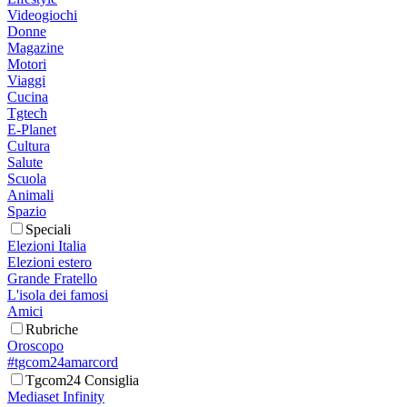
Videogiochi
Donne
Magazine
Motori
Viaggi
Cucina
Tgtech
E-Planet
Cultura
Salute
Scuola
Animali
Spazio
Speciali
Elezioni Italia
Elezioni estero
Grande Fratello
L'isola dei famosi
Amici
Rubriche
Oroscopo
#tgcom24amarcord
Tgcom24 Consiglia
Mediaset Infinity