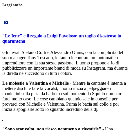
Leggi anche
"Le Iene" e il regalo a Luigi Favoloso: un taglio disastroso in
quarantena
Gli inviati Stefano Corti e Alessandro Onnis, con la complicità del
suo manager Tony Toscano, le fanno incontrare un fantomatico
imprenditore con la sua stessa passione. L'uomo propone a Jo di
pubblicizzare un importante brand di moda su Instagram, ma durante
la diretta ne succedono di tutti i colori.
Le molestie a Valentina e Michelle
- Mentre la cantante è intenta a
mettere dischi e fare la vocalst, l'uomo inizia a palpeggiare i
manichini sulla pista da ballo ma sul momento la Squillo non pare
farci molto caso. Le cose cambiano quando sale in consolle per
provarci con Michelle e Valentina. Prima le bacia sul collo e poi
inizia a spogliarle sotto lo sguardo incredulo della dj.
"Sono sconvolta, non riesco nemmeno a rivestirle"
- Una