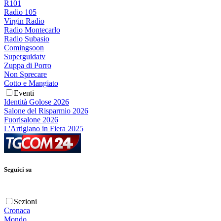
R101
Radio 105
Virgin Radio
Radio Montecarlo
Radio Subasio
Comingsoon
Superguidatv
Zuppa di Porro
Non Sprecare
Cotto e Mangiato
Eventi
Identità Golose 2026
Salone del Risparmio 2026
Fuorisalone 2026
L'Artigiano in Fiera 2025
Seguici su
Sezioni
Cronaca
Mondo