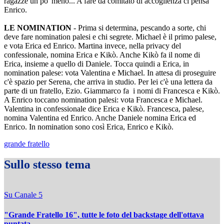
ragazze un po' meno... A fare da comitato di accoglienza ci pensa
Enrico.
LE NOMINATION
- Prima si determina, pescando a sorte, chi
deve fare nomination palesi e chi segrete. Michael è il primo palese,
e vota Erica ed Enrico. Martina invece, nella privacy del
confessionale, nomina Erica e Kikò. Anche Kikò fa il nome di
Erica, insieme a quello di Daniele. Tocca quindi a Erica, in
nomination palese: vota Valentina e Michael. In attesa di proseguire
c'è spazio per Serena, che arriva in studio. Per lei c'è una lettera da
parte di un fratello, Ezio. Giammarco fa i nomi di Francesca e Kikò.
A Enrico toccano nomination palesi: vota Francesca e Michael.
Valentina in confessionale dice Erica e Kikò. Francesca, palese,
nomina Valentina ed Enrico. Anche Daniele nomina Erica ed
Enrico. In nomination sono così Erica, Enrico e Kikò.
grande fratello
Sullo stesso tema
Su Canale 5
"Grande Fratello 16", tutte le foto del backstage dell'ottava
puntata