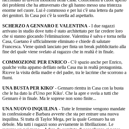
dei problemi che ha attraversato che gli hanno messo una tristezza
enorme nel cuore. Lui è commosso e per lui c'è una lettera da parte
dei genitori. In Casa poi c'è la sorella ad aspettarlo.
SCHERZO A GENNARO E VALENTINA
- I due ragazzi
arrivano in studio dove tutto è stato architettato per far credere loro
che si stanno giocando l'eliminazione. Valentina è salva e torna nella
Casa, Gaetano è ufficialmente eliminato e chiede di salutare
Francesca. Viene quindi lanciato per finta un break pubblicitario alla
fine del quale viene svelato al ragazzo che in realtà è in finale.
COMMOZIONE PER ENRICO
- C'è spazio anche per Enrico,
qualche volta appatso defilato nella Casa ma in realtà protagonista.
Riceve la visita della madre e del padre, tra le lacrime che scorrono a
fiumi.
UNA BUSTA PER KIKO'
- Gennaro rientra in Casa con la busta
che le ha dato la d'Urso per Kiko'. Che la apre e svela a tutti che
Gennaro è in finale. Ma le soprese non sono finite...
UNA NUOVO INQUILINA
- Tutte le femmine vengono mandate
in confessionale e Barbara avverte che sta per entrare una nuova
inquilina. Si tratta di Taylor Mega, per la quale Gennaro ha un
debole. Ma tutti i ragazzi sono avviamente in fibrillazione. Le