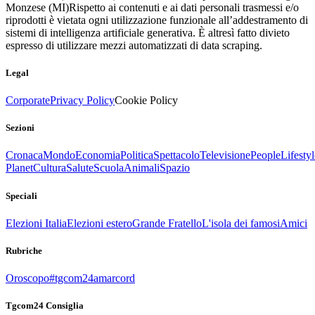
Monzese (MI)
Rispetto ai contenuti e ai dati personali trasmessi e/o
riprodotti è vietata ogni utilizzazione funzionale all’addestramento di
sistemi di intelligenza artificiale generativa. È altresì fatto divieto
espresso di utilizzare mezzi automatizzati di data scraping.
Legal
Corporate
Privacy Policy
Cookie Policy
Sezioni
Cronaca
Mondo
Economia
Politica
Spettacolo
Televisione
People
Lifestyl
Planet
Cultura
Salute
Scuola
Animali
Spazio
Speciali
Elezioni Italia
Elezioni estero
Grande Fratello
L'isola dei famosi
Amici
Rubriche
Oroscopo
#tgcom24amarcord
Tgcom24 Consiglia