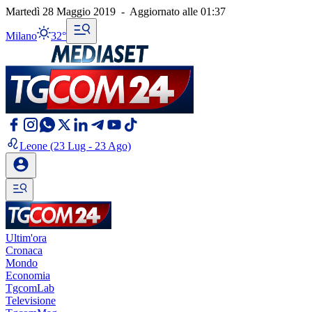
Martedì 28 Maggio 2019
-
Aggiornato alle
01:37
Milano
32°
Leone
(23 Lug - 23 Ago)
Ultim'ora
Cronaca
Mondo
Economia
TgcomLab
Televisione