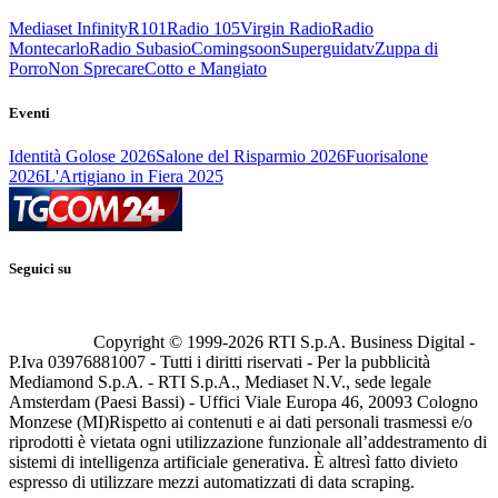
Mediaset Infinity
R101
Radio 105
Virgin Radio
Radio
Montecarlo
Radio Subasio
Comingsoon
Superguidatv
Zuppa di
Porro
Non Sprecare
Cotto e Mangiato
Eventi
Identità Golose 2026
Salone del Risparmio 2026
Fuorisalone
2026
L'Artigiano in Fiera 2025
Seguici su
Copyright © 1999-
2026
RTI S.p.A. Business Digital -
P.Iva 03976881007 - Tutti i diritti riservati - Per la pubblicità
Mediamond S.p.A. - RTI S.p.A., Mediaset N.V., sede legale
Amsterdam (Paesi Bassi) - Uffici Viale Europa 46, 20093 Cologno
Monzese (MI)
Rispetto ai contenuti e ai dati personali trasmessi e/o
riprodotti è vietata ogni utilizzazione funzionale all’addestramento di
sistemi di intelligenza artificiale generativa. È altresì fatto divieto
espresso di utilizzare mezzi automatizzati di data scraping.