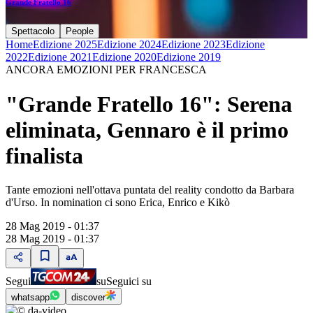
Grande Fratello 16
Spettacolo
People
Home
Edizione 2025
Edizione 2024
Edizione 2023
Edizione
2022
Edizione 2021
Edizione 2020
Edizione 2019
ANCORA EMOZIONI PER FRANCESCA
"Grande Fratello 16": Serena
eliminata, Gennaro è il primo
finalista
Tante emozioni nell'ottava puntata del reality condotto da Barbara
d'Urso. In nomination ci sono Erica, Enrico e Kikò
28 Mag 2019 - 01:37
28 Mag 2019 - 01:37
Segui
su
Seguici su
whatsapp
discover