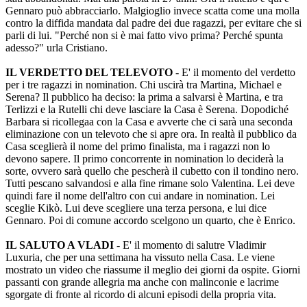
Gennaro può abbracciarlo. Malgioglio invece scatta come una molla
contro la diffida mandata dal padre dei due ragazzi, per evitare che si
parli di lui. "Perché non si è mai fatto vivo prima? Perché spunta
adesso?" urla Cristiano.
IL VERDETTO DEL TELEVOTO
- E' il momento del verdetto
per i tre ragazzi in nomination. Chi uscirà tra Martina, Michael e
Serena? Il pubblico ha deciso: la prima a salvarsi è Martina, e tra
Terlizzi e la Rutelli chi deve lasciare la Casa è Serena. Dopodiché
Barbara si ricollegaa con la Casa e avverte che ci sarà una seconda
eliminazione con un televoto che si apre ora. In realtà il pubblico da
Casa sceglierà il nome del primo finalista, ma i ragazzi non lo
devono sapere. Il primo concorrente in nomination lo deciderà la
sorte, ovvero sarà quello che pescherà il cubetto con il tondino nero.
Tutti pescano salvandosi e alla fine rimane solo Valentina. Lei deve
quindi fare il nome dell'altro con cui andare in nomination. Lei
sceglie Kikò. Lui deve scegliere una terza persona, e lui dice
Gennaro. Poi di comune accordo scelgono un quarto, che è Enrico.
IL SALUTO A VLADI
- E' il momento di salutre Vladimir
Luxuria, che per una settimana ha vissuto nella Casa. Le viene
mostrato un video che riassume il meglio dei giorni da ospite. Giorni
passanti con grande allegria ma anche con malinconie e lacrime
sgorgate di fronte al ricordo di alcuni episodi della propria vita.