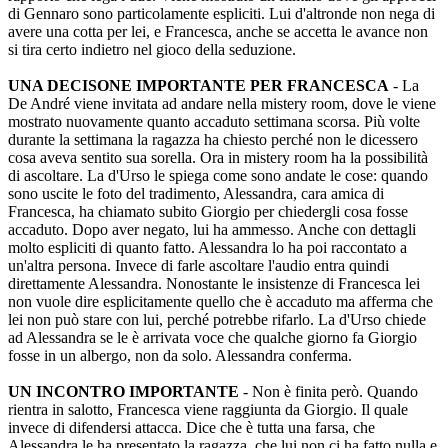
di Gennaro sono particolamente espliciti. Lui d'altronde non nega di
avere una cotta per lei, e Francesca, anche se accetta le avance non
si tira certo indietro nel gioco della seduzione.
UNA DECISONE IMPORTANTE PER FRANCESCA
- La
De André viene invitata ad andare nella mistery room, dove le viene
mostrato nuovamente quanto accaduto settimana scorsa. Più volte
durante la settimana la ragazza ha chiesto perché non le dicessero
cosa aveva sentito sua sorella. Ora in mistery room ha la possibilità
di ascoltare. La d'Urso le spiega come sono andate le cose: quando
sono uscite le foto del tradimento, Alessandra, cara amica di
Francesca, ha chiamato subito Giorgio per chiedergli cosa fosse
accaduto. Dopo aver negato, lui ha ammesso. Anche con dettagli
molto espliciti di quanto fatto. Alessandra lo ha poi raccontato a
un'altra persona. Invece di farle ascoltare l'audio entra quindi
direttamente Alessandra. Nonostante le insistenze di Francesca lei
non vuole dire esplicitamente quello che è accaduto ma afferma che
lei non può stare con lui, perché potrebbe rifarlo. La d'Urso chiede
ad Alessandra se le è arrivata voce che qualche giorno fa Giorgio
fosse in un albergo, non da solo. Alessandra conferma.
UN INCONTRO IMPORTANTE
- Non è finita però. Quando
rientra in salotto, Francesca viene raggiunta da Giorgio. Il quale
invece di difendersi attacca. Dice che è tutta una farsa, che
Alessandra le ha presentato la ragazza, che lui non ci ha fatto nulla e