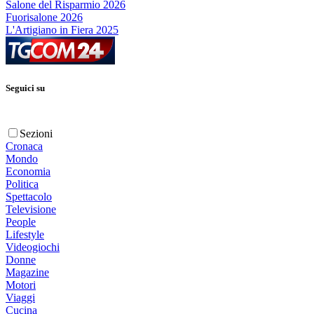
Salone del Risparmio 2026
Fuorisalone 2026
L'Artigiano in Fiera 2025
Seguici su
Sezioni
Cronaca
Mondo
Economia
Politica
Spettacolo
Televisione
People
Lifestyle
Videogiochi
Donne
Magazine
Motori
Viaggi
Cucina