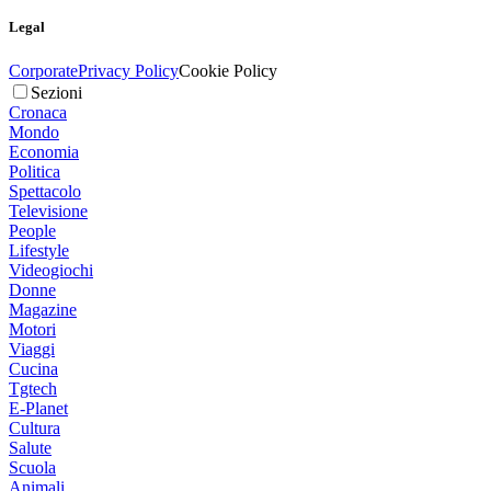
Legal
Corporate
Privacy Policy
Cookie Policy
Sezioni
Cronaca
Mondo
Economia
Politica
Spettacolo
Televisione
People
Lifestyle
Videogiochi
Donne
Magazine
Motori
Viaggi
Cucina
Tgtech
E-Planet
Cultura
Salute
Scuola
Animali