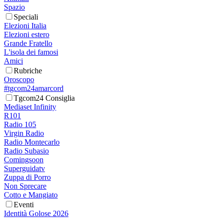
Spazio
Speciali
Elezioni Italia
Elezioni estero
Grande Fratello
L'isola dei famosi
Amici
Rubriche
Oroscopo
#tgcom24amarcord
Tgcom24 Consiglia
Mediaset Infinity
R101
Radio 105
Virgin Radio
Radio Montecarlo
Radio Subasio
Comingsoon
Superguidatv
Zuppa di Porro
Non Sprecare
Cotto e Mangiato
Eventi
Identità Golose 2026