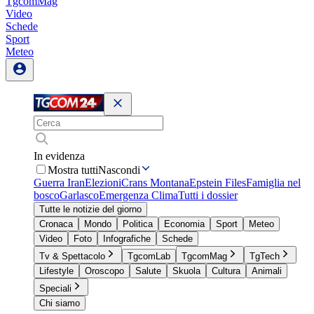
TgcomMag
Video
Schede
Sport
Meteo
In evidenza
Mostra tutti
Nascondi
Guerra Iran
Elezioni
Crans Montana
Epstein Files
Famiglia nel
bosco
Garlasco
Emergenza Clima
Tutti i dossier
Tutte le notizie del giorno
Cronaca
Mondo
Politica
Economia
Sport
Meteo
Video
Foto
Infografiche
Schede
Tv & Spettacolo
TgcomLab
TgcomMag
TgTech
Lifestyle
Oroscopo
Salute
Skuola
Cultura
Animali
Speciali
Chi siamo