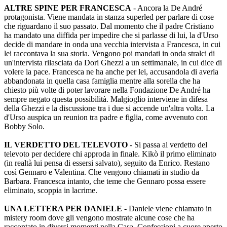
ALTRE SPINE PER FRANCESCA
- Ancora la De André
protagonista. Viene mandata in stanza superled per parlare di cose
che riguardano il suo passato. Dal momento che il padre Cristiano
ha mandato una diffida per impedire che si parlasse di lui, la d'Urso
decide di mandare in onda una vecchia intervista a Francesca, in cui
lei raccontava la sua storia. Vengono poi mandati in onda stralci di
un'intervista rilasciata da Dori Ghezzi a un settimanale, in cui dice di
volere la pace. Francesca ne ha anche per lei, accusandola di averla
abbandonata in quella casa famiglia mentre alla sorella che ha
chiesto più volte di poter lavorare nella Fondazione De André ha
sempre negato questa possibilità. Malgioglio interviene in difesa
della Ghezzi e la discussione tra i due si accende un'altra volta. La
d'Urso auspica un reunion tra padre e figlia, come avvenuto con
Bobby Solo.
IL VERDETTO DEL TELEVOTO
- Si passa al verdetto del
televoto per decidere chi approda in finale. Kikò il primo eliminato
(in realtà lui pensa di essersi salvato), seguito da Enrico. Restano
così Gennaro e Valentina. Che vengono chiamati in studio da
Barbara. Francesca intanto, che teme che Gennaro possa essere
eliminato, scoppia in lacrime.
UNA LETTERA PER DANIELE
- Daniele viene chiamato in
mistery room dove gli vengono mostrate alcune cose che ha
raccontato in diversi momenti nella Casa. Confessioni a cuore aperto