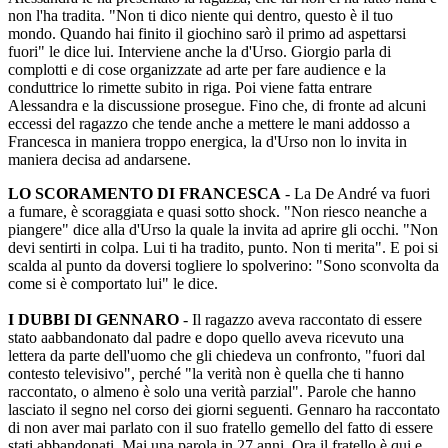
non l'ha tradita. "Non ti dico niente qui dentro, questo è il tuo
mondo. Quando hai finito il giochino sarò il primo ad aspettarsi
fuori" le dice lui. Interviene anche la d'Urso. Giorgio parla di
complotti e di cose organizzate ad arte per fare audience e la
conduttrice lo rimette subito in riga. Poi viene fatta entrare
Alessandra e la discussione prosegue. Fino che, di fronte ad alcuni
eccessi del ragazzo che tende anche a mettere le mani addosso a
Francesca in maniera troppo energica, la d'Urso non lo invita in
maniera decisa ad andarsene.
LO SCORAMENTO DI FRANCESCA
- La De André va fuori
a fumare, è scoraggiata e quasi sotto shock. "Non riesco neanche a
piangere" dice alla d'Urso la quale la invita ad aprire gli occhi. "Non
devi sentirti in colpa. Lui ti ha tradito, punto. Non ti merita". E poi si
scalda al punto da doversi togliere lo spolverino: "Sono sconvolta da
come si è comportato lui" le dice.
I DUBBI DI GENNARO
- Il ragazzo aveva raccontato di essere
stato aabbandonato dal padre e dopo quello aveva ricevuto una
lettera da parte dell'uomo che gli chiedeva un confronto, "fuori dal
contesto televisivo", perché "la verità non è quella che ti hanno
raccontato, o almeno è solo una verità parzial". Parole che hanno
lasciato il segno nel corso dei giorni seguenti. Gennaro ha raccontato
di non aver mai parlato con il suo fratello gemello del fatto di essere
stati abbandonati. Mai una parola in 27 anni. Ora il fratello è qui e