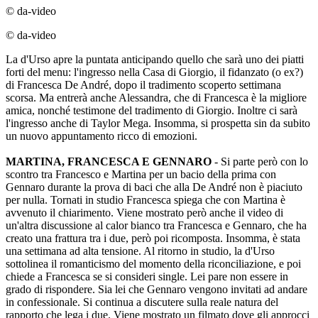
© da-video
© da-video
La d'Urso apre la puntata anticipando quello che sarà uno dei piatti
forti del menu: l'ingresso nella Casa di Giorgio, il fidanzato (o ex?)
di Francesca De André, dopo il tradimento scoperto settimana
scorsa. Ma entrerà anche Alessandra, che di Francesca è la migliore
amica, nonché testimone del tradimento di Giorgio. Inoltre ci sarà
l'ingresso anche di Taylor Mega. Insomma, si prospetta sin da subito
un nuovo appuntamento ricco di emozioni.
MARTINA, FRANCESCA E GENNARO
- Si parte però con lo
scontro tra Francesco e Martina per un bacio della prima con
Gennaro durante la prova di baci che alla De André non è piaciuto
per nulla. Tornati in studio Francesca spiega che con Martina è
avvenuto il chiarimento. Viene mostrato però anche il video di
un'altra discussione al calor bianco tra Francesca e Gennaro, che ha
creato una frattura tra i due, però poi ricomposta. Insomma, è stata
una settimana ad alta tensione. Al ritorno in studio, la d'Urso
sottolinea il romanticismo del momento della riconciliazione, e poi
chiede a Francesca se si consideri single. Lei pare non essere in
grado di rispondere. Sia lei che Gennaro vengono invitati ad andare
in confessionale. Si continua a discutere sulla reale natura del
rapporto che lega i due. Viene mostrato un filmato dove gli approcci