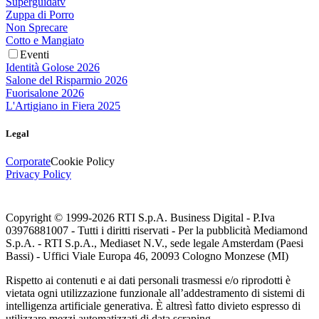
Superguidatv
Zuppa di Porro
Non Sprecare
Cotto e Mangiato
Eventi
Identità Golose 2026
Salone del Risparmio 2026
Fuorisalone 2026
L'Artigiano in Fiera 2025
Legal
Corporate
Cookie Policy
Privacy Policy
Copyright © 1999-
2026
RTI S.p.A. Business Digital - P.Iva
03976881007 - Tutti i diritti riservati - Per la pubblicità Mediamond
S.p.A. - RTI S.p.A., Mediaset N.V., sede legale Amsterdam (Paesi
Bassi) - Uffici Viale Europa 46, 20093 Cologno Monzese (MI)
Rispetto ai contenuti e ai dati personali trasmessi e/o riprodotti è
vietata ogni utilizzazione funzionale all’addestramento di sistemi di
intelligenza artificiale generativa. È altresì fatto divieto espresso di
utilizzare mezzi automatizzati di data scraping.