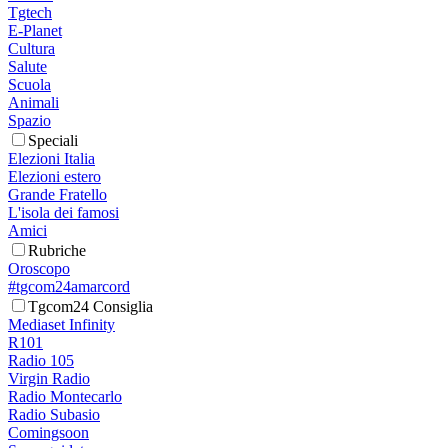
Tgtech
E-Planet
Cultura
Salute
Scuola
Animali
Spazio
Speciali
Elezioni Italia
Elezioni estero
Grande Fratello
L'isola dei famosi
Amici
Rubriche
Oroscopo
#tgcom24amarcord
Tgcom24 Consiglia
Mediaset Infinity
R101
Radio 105
Virgin Radio
Radio Montecarlo
Radio Subasio
Comingsoon